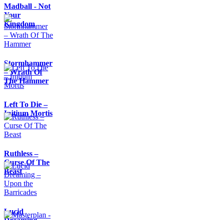
Madball - Not
Your
Kingdom
Stormhammer
– Wrath Of
The Hammer
Left To Die –
Initium Mortis
Ruthless –
Curse Of The
Beast
Lucid