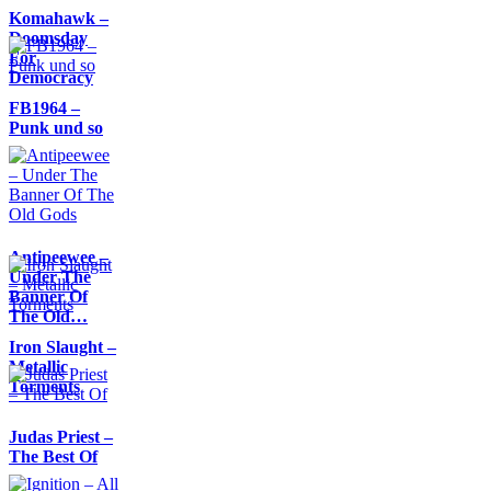
Komahawk –
Doomsday
For
Democracy
FB1964 –
Punk und so
Antipeewee –
Under The
Banner Of
The Old…
Iron Slaught –
Metallic
Torments
Judas Priest –
The Best Of