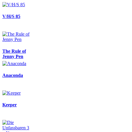
V/H/S 85
The Rule of
Jenny Pen
Anaconda
Keeper