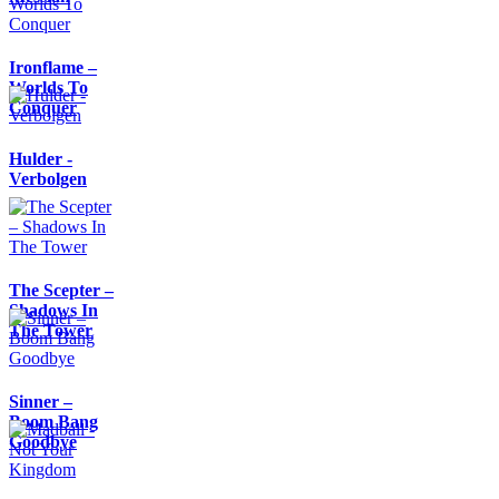
Ironflame –
Worlds To
Conquer
Hulder -
Verbolgen
The Scepter –
Shadows In
The Tower
Sinner –
Boom Bang
Goodbye