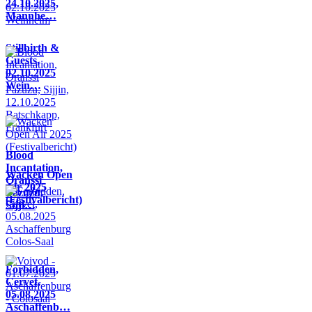
24.10.2025,
Mannhe…
Stillbirth &
Guests,
02.10.2025
Wein…
Blood
Incantation,
Wacken Open
Oranssi
Air 2025
Pazuzu,
(Festivalbericht)
Sijji…
Forbidden,
Cervet,
05.08.2025
Aschaffenb…