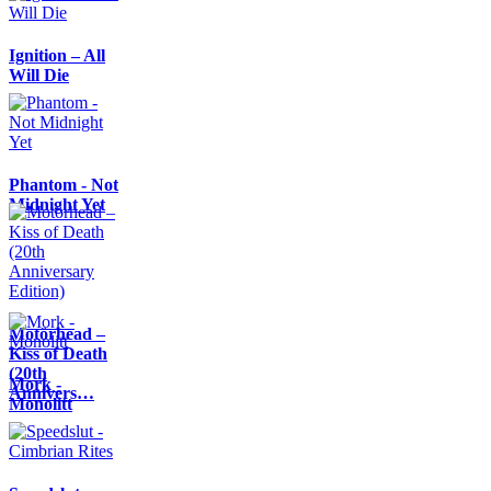
Ignition – All
Will Die
Phantom - Not
Midnight Yet
Motörhead –
Kiss of Death
(20th
Mork -
Annivers…
Monolitt