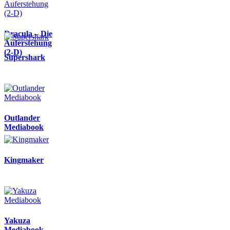
Dracula – Die
Auferstehung
(2-D)
Supershark
Outlander
Mediabook
Kingmaker
Yakuza
Mediabook