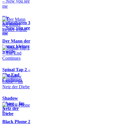
Die
Unfassbaren 3
– Now you see
me
Der Mann der
immer kleiner
wurde
Spinal Tap 2 –
The End
Continues
Shadow
Chase – Im
Netz der
Diebe
Black Phone 2