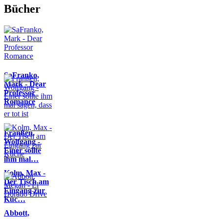
Bücher
SaFranko,
Mark - Dear
Professor
Romance
Franßen,
Wolfgang -
Einer sollte
ihm mal…
Kolm, Max -
Der Tisch am
Eingang zur
Küc…
Abbott,