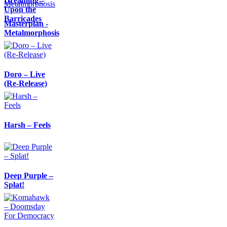
Dreaming –
Upon the
Barricades
Masterplan -
Metalmorphosis
Doro – Live
(Re-Release)
Harsh – Feels
Deep Purple –
Splat!