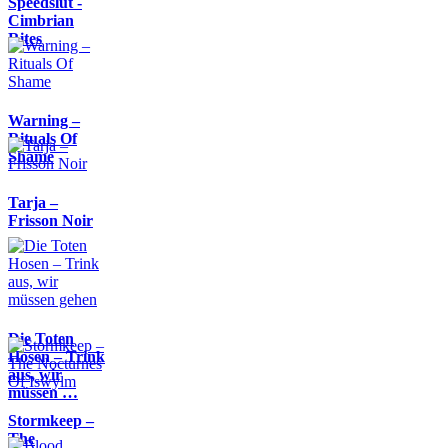
Speedslut -
Cimbrian
Rites
Warning –
Rituals Of
Shame
Tarja –
Frisson Noir
Die Toten
Hosen – Trink
aus, wir
müssen …
Stormkeep –
The