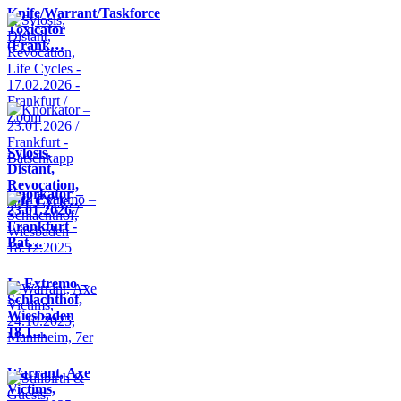
Knife/Warrant/Taskforce
Toxicator
(Frank…
Sylosis,
Distant,
Revocation,
Knorkator –
Life Cycle…
23.01.2026 /
Frankfurt -
Bat…
In Extremo –
Schlachthof,
Wiesbaden
18.1…
Warrant, Axe
Victims,