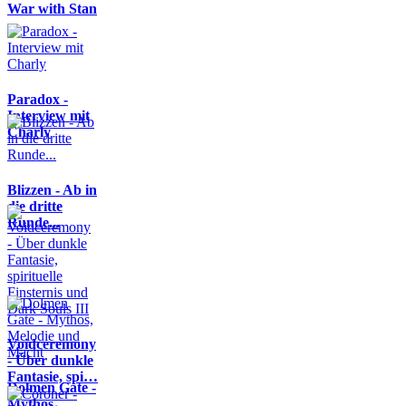
War with Stan
Paradox -
Interview mit
Charly
Blizzen - Ab in
die dritte
Runde...
Voidceremony
- Über dunkle
Fantasie, spi…
Dolmen Gate -
Mythos,