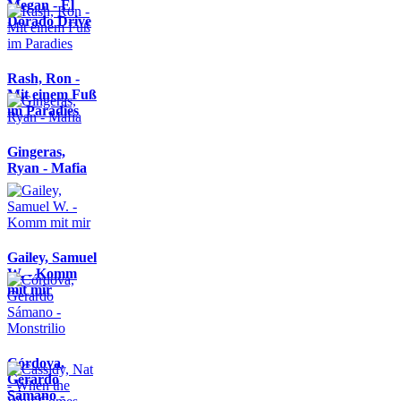
Megan - El
Dorado Drive
Rash, Ron -
Mit einem Fuß
im Paradies
Gingeras,
Ryan - Mafia
Gailey, Samuel
W. - Komm
mit mir
Córdova,
Gerardo
Sámano -