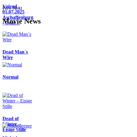
Voivod -
Prev
Next
01.07.2025
Aschaffenburg
Movie News
- Colo…
Dead Man´s
Wire
Normal
Dead of
Winter –
Eisige Stille