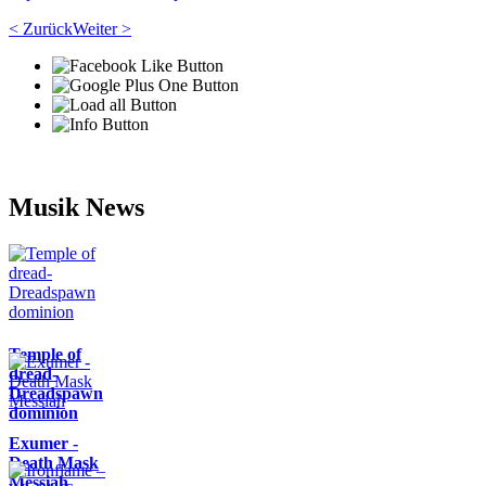
< Zurück
Weiter >
Musik News
Temple of
dread-
Dreadspawn
dominion
Exumer -
Death Mask
Messiah