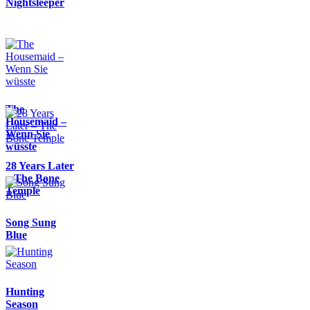
Nightsleeper
The
Housemaid –
Wenn Sie
wüsste
28 Years Later
– The Bone
Temple
Song Sung
Blue
Hunting
Season