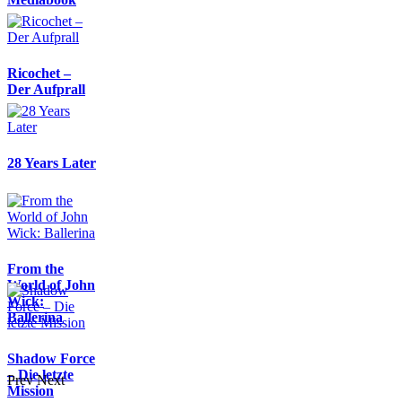
Ricochet –
Der Aufprall
28 Years Later
From the
World of John
Wick:
Ballerina
Shadow Force
– Die letzte
Prev
Next
Mission