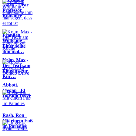
Mark - Dear
Professor
Romance
Franßen,
Wolfgang -
Einer sollte
ihm mal…
Kolm, Max -
Der Tisch am
Eingang zur
Küc…
Abbott,
Megan - El
Dorado Drive
Rash, Ron -
Mit einem Fuß
im Paradies