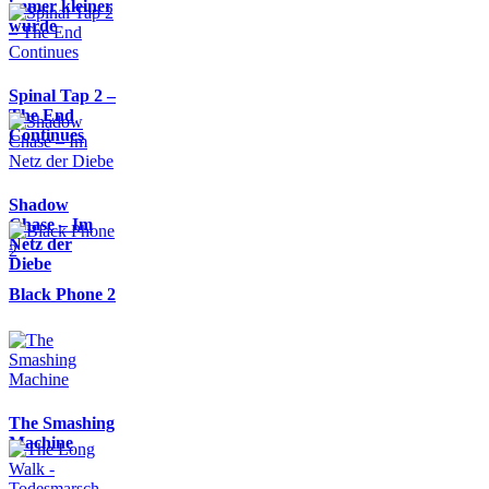
immer kleiner
wurde
Spinal Tap 2 –
The End
Continues
Shadow
Chase – Im
Netz der
Diebe
Black Phone 2
The Smashing
Machine