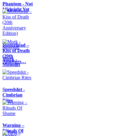
Phantom - Not
Midnight Yet
Motörhead –
Kiss of Death
(20th
Mork -
Annivers…
Monolitt
Speedslut -
Cimbrian
Rites
Warning –
Rituals Of