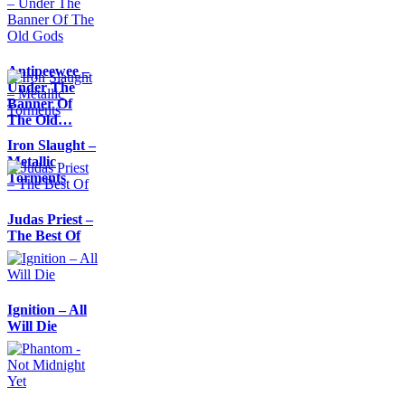
Antipeewee –
Under The
Banner Of
The Old…
Iron Slaught –
Metallic
Torments
Judas Priest –
The Best Of
Ignition – All
Will Die