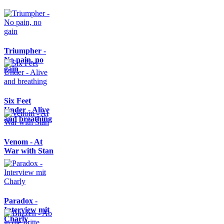
Triumpher -
No pain, no
gain
Six Feet
Under - Alive
and breathing
Venom - At
War with Stan
Paradox -
Interview mit
Charly