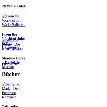
28 Years Later
From the
World of John
Wick:
Ballerina
Shadow Force
– Die letzte
Prev
Next
Mission
Bücher
SaFranko,