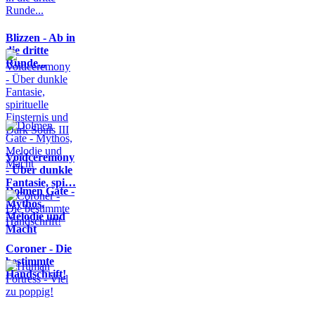
Blizzen - Ab in
die dritte
Runde...
Voidceremony
- Über dunkle
Fantasie, spi…
Dolmen Gate -
Mythos,
Melodie und
Macht
Coroner - Die
bestimmte
Handschrift!