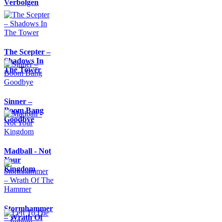
Verbolgen
The Scepter –
Shadows In
The Tower
Sinner –
Boom Bang
Goodbye
Madball - Not
Your
Kingdom
Stormhammer
– Wrath Of