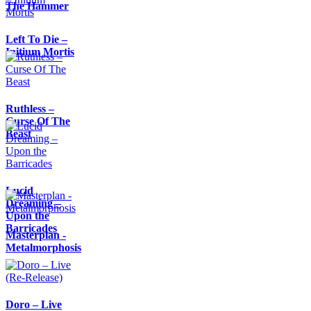
The Hammer
Left To Die –
Initium Mortis
Ruthless –
Curse Of The
Beast
Lucid
Dreaming –
Upon the
Barricades
Masterplan -
Metalmorphosis
Doro – Live