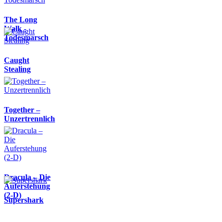
The Long
Walk -
Todesmarsch
Caught
Stealing
Together –
Unzertrennlich
Dracula – Die
Auferstehung
(2-D)
Supershark