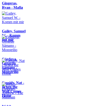
Gingeras,
Ryan - Mafia
Gailey, Samuel
W. - Komm
mit mir
Córdova,
Gerardo
Sámano -
Monstrilio
Cassidy, Nat -
When the
Wolf Comes
Home