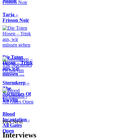
Shame
Tarja –
Frisson Noir
Die Toten
Hosen – Trink
aus, wir
müssen …
Stormkeep –
The
Nocturnes Of
Iswylm
Blood
Incantation -
Prev
Next
All Gates
Open
Interviews