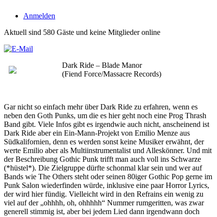
Anmelden
Aktuell sind 580 Gäste und keine Mitglieder online
Dark Ride – Blade Manor
(Fiend Force/Massacre Records)
Gar nicht so einfach mehr über Dark Ride zu erfahren, wenn es
neben den Goth Punks, um die es hier geht noch eine Prog Thrash
Band gibt. Viele Infos gibt es irgendwie auch nicht, anscheinend ist
Dark Ride aber ein Ein-Mann-Projekt von Emilio Menze aus
Südkalifornien, denn es werden sonst keine Musiker erwähnt, der
werte Emilio aber als Multiinstrumentalist und Alleskönner. Und mit
der Beschreibung Gothic Punk trifft man auch voll ins Schwarze
(*hüstel*). Die Zielgruppe dürfte schonmal klar sein und wer auf
Bands wie The Others steht oder seinen 80iger Gothic Pop gerne im
Punk Salon wiederfinden würde, inklusive eine paar Horror Lyrics,
der wird hier fündig. Vielleicht wird in den Refrains ein wenig zu
viel auf der „ohhhh, oh, ohhhhh“ Nummer rumgeritten, was zwar
generell stimmig ist, aber bei jedem Lied dann irgendwann doch