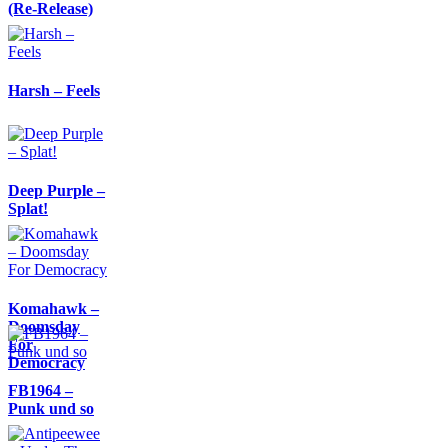
(Re-Release)
Harsh – Feels
Deep Purple –
Splat!
Komahawk –
Doomsday
For
Democracy
FB1964 –
Punk und so