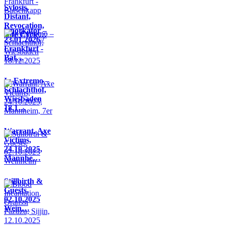
Sylosis,
Distant,
Revocation,
Knorkator –
Life Cycle…
23.01.2026 /
Frankfurt -
Bat…
In Extremo –
Schlachthof,
Wiesbaden
18.1…
Warrant, Axe
Victims,
24.10.2025,
Mannhe…
Stillbirth &
Guests,
02.10.2025
Wein…