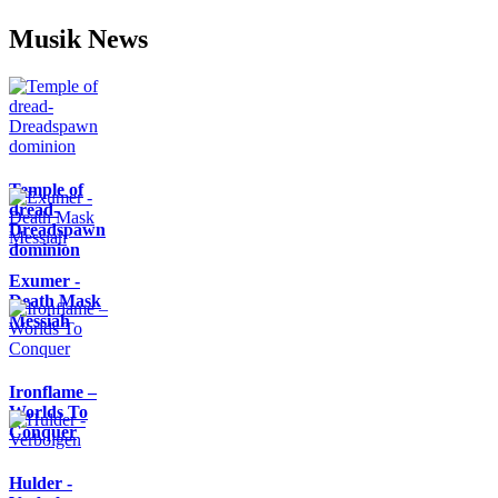
Musik News
Temple of
dread-
Dreadspawn
dominion
Exumer -
Death Mask
Messiah
Ironflame –
Worlds To
Conquer
Hulder -