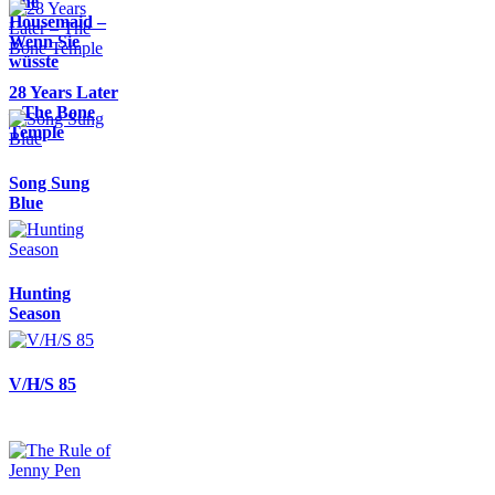
The
Housemaid –
Wenn Sie
wüsste
28 Years Later
– The Bone
Temple
Song Sung
Blue
Hunting
Season
V/H/S 85