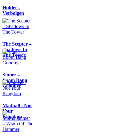
Hulder -
Verbolgen
The Scepter –
Shadows In
The Tower
Sinner –
Boom Bang
Goodbye
Madball - Not
Your
Kingdom