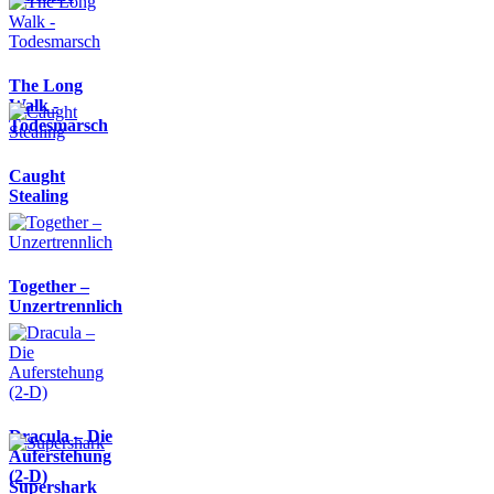
The Long
Walk -
Todesmarsch
Caught
Stealing
Together –
Unzertrennlich
Dracula – Die
Auferstehung
(2-D)
Supershark