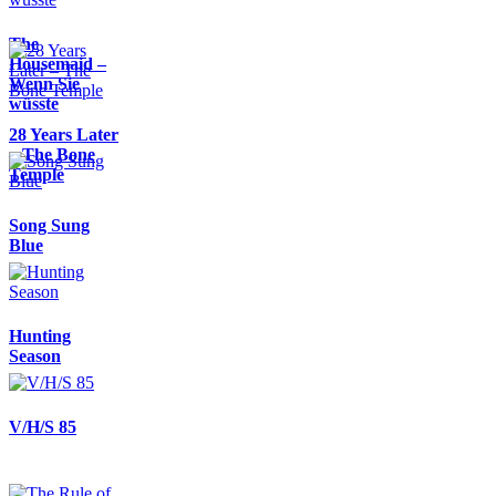
The
Housemaid –
Wenn Sie
wüsste
28 Years Later
– The Bone
Temple
Song Sung
Blue
Hunting
Season
V/H/S 85