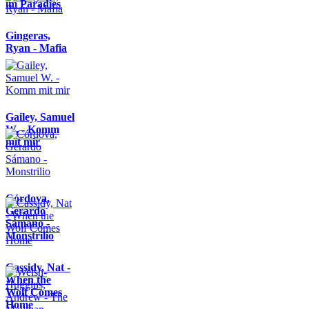
im Paradies
Gingeras,
Ryan - Mafia
Gailey, Samuel
W. - Komm
mit mir
Córdova,
Gerardo
Sámano -
Monstrilio
Cassidy, Nat -
When the
Wolf Comes
Home