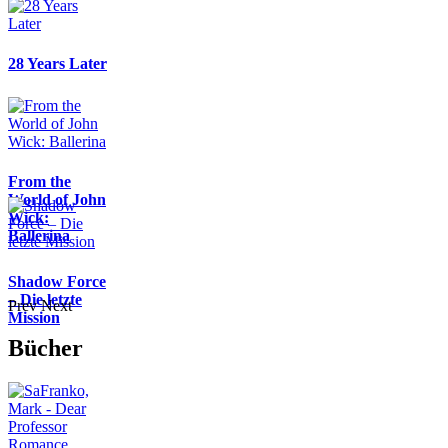
28 Years Later
From the
World of John
Wick:
Ballerina
Shadow Force
– Die letzte
Prev
Next
Mission
Bücher