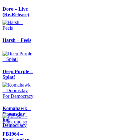
Doro – Live
(Re-Release)
Harsh – Feels
Deep Purple –
Splat!
Komahawk –
Doomsday
For
Democracy
FB1964 –
Punk und so