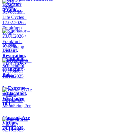
Toxicator
(Frank…
Sylosis,
Distant,
Revocation,
Knorkator –
Life Cycle…
23.01.2026 /
Frankfurt -
Bat…
In Extremo –
Schlachthof,
Wiesbaden
18.1…
Warrant, Axe
Victims,
24.10.2025,