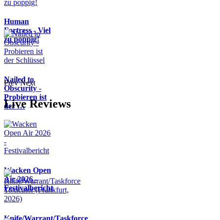
Human
Fortress - Viel
zu poppig!
Nailed to
Prev
Next
Obscurity -
Probieren ist
Live Reviews
der …
Wacken Open
Air 2026 -
Festivalbericht
Knife/Warrant/Taskforce