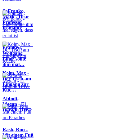
SaFranko,
Mark - Dear
Professor
Romance
Franßen,
Wolfgang -
Einer sollte
ihm mal…
Kolm, Max -
Der Tisch am
Eingang zur
Küc…
Abbott,
Megan - El
Dorado Drive
Rash, Ron -
Mit einem Fuß