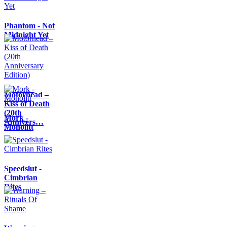
Phantom - Not
Midnight Yet
Motörhead –
Kiss of Death
(20th
Mork -
Annivers…
Monolitt
Speedslut -
Cimbrian
Rites