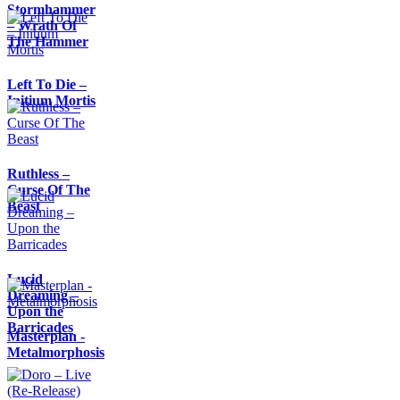
Stormhammer
– Wrath Of
The Hammer
Left To Die –
Initium Mortis
Ruthless –
Curse Of The
Beast
Lucid
Dreaming –
Upon the
Barricades
Masterplan -
Metalmorphosis