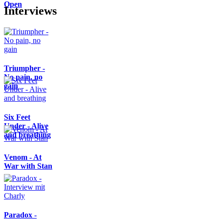
Open
Interviews
Triumpher -
No pain, no
gain
Six Feet
Under - Alive
and breathing
Venom - At
War with Stan
Paradox -