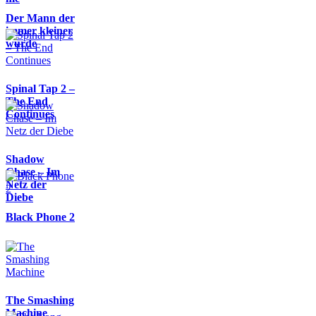
Der Mann der
immer kleiner
wurde
Spinal Tap 2 –
The End
Continues
Shadow
Chase – Im
Netz der
Diebe
Black Phone 2
The Smashing
Machine