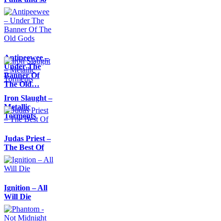
Antipeewee –
Under The
Banner Of
The Old…
Iron Slaught –
Metallic
Torments
Judas Priest –
The Best Of
Ignition – All
Will Die