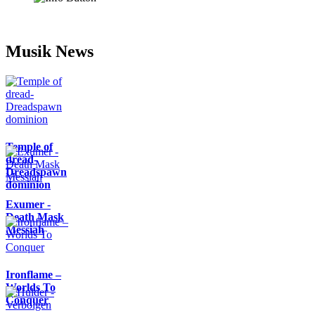
Musik News
Temple of
dread-
Dreadspawn
dominion
Exumer -
Death Mask
Messiah
Ironflame –
Worlds To
Conquer