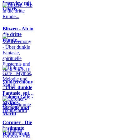
Interview mit
Charly
Blizzen - Ab in
die dritte
Runde...
Voidceremony
- Über dunkle
Fantasie, spi…
Dolmen Gate -
Mythos,
Melodie und
Macht
Coroner - Die
bestimmte
Handschrift!