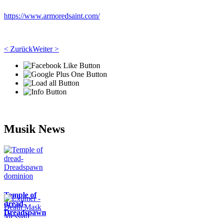
https://www.armoredsaint.com/
< Zurück
Weiter >
Musik News
Temple of
dread-
Dreadspawn