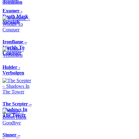
dominion
Exumer -
Death Mask
Messiah
Ironflame –
Worlds To
Conquer
Hulder -
Verbolgen
The Scepter –
Shadows In
The Tower
Sinner –