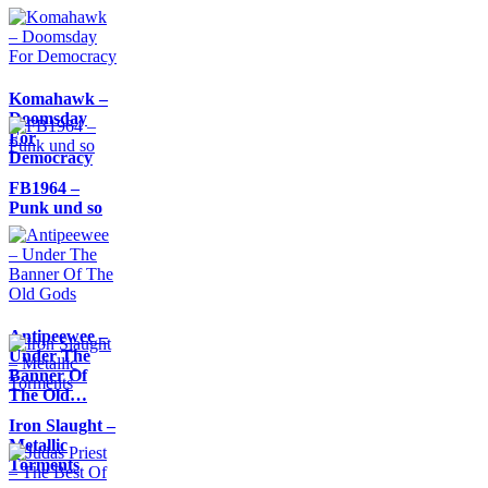
Komahawk –
Doomsday
For
Democracy
FB1964 –
Punk und so
Antipeewee –
Under The
Banner Of
The Old…
Iron Slaught –
Metallic
Torments