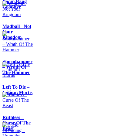
Boom Bang
Goodbye
Madball - Not
Your
Kingdom
Stormhammer
– Wrath Of
The Hammer
Left To Die –
Initium Mortis
Ruthless –
Curse Of The
Beast