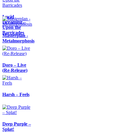
Lucid
Dreaming –
Upon the
Barricades
Masterplan -
Metalmorphosis
Doro – Live
(Re-Release)
Harsh – Feels
Deep Purple –
Splat!