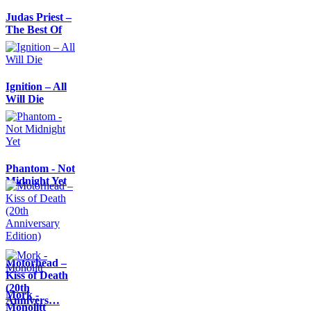
Judas Priest –
The Best Of
Ignition – All
Will Die
Phantom - Not
Midnight Yet
Motörhead –
Kiss of Death
(20th
Mork -
Annivers…
Monolitt