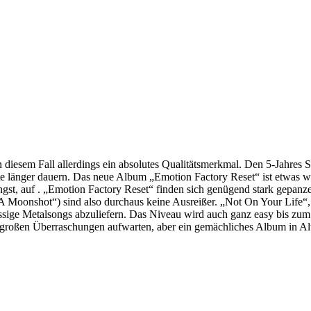
sem Fall allerdings ein absolutes Qualitätsmerkmal. Den 5-Jahres Sch
e länger dauern. Das neue Album „Emotion Factory Reset“ ist etwas weit
st, auf . „Emotion Factory Reset“ finden sich genügend stark gepanz
A Moonshot“) sind also durchaus keine Ausreißer. „Not On Your Life“
sige Metalsongs abzuliefern. Das Niveau wird auch ganz easy bis zum
ßen Überraschungen aufwarten, aber ein gemächliches Album in Alter