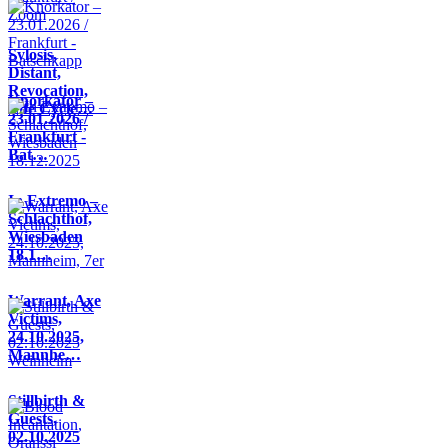
Sylosis,
Distant,
Revocation,
Knorkator –
Life Cycle…
23.01.2026 /
Frankfurt -
Bat…
In Extremo –
Schlachthof,
Wiesbaden
18.1…
Warrant, Axe
Victims,
24.10.2025,
Mannhe…
Stillbirth &
Guests,
02.10.2025