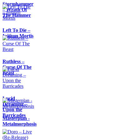
Stormhammer
– Wrath Of
The Hammer
Left To Die –
Initium Mortis
Ruthless –
Curse Of The
Beast
Lucid
Dreaming –
Upon the
Barricades
Masterplan -
Metalmorphosis