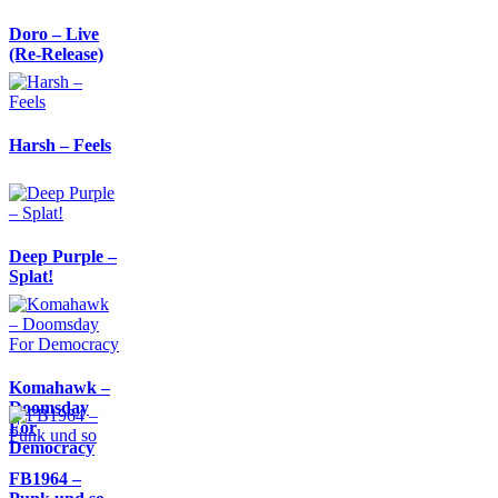
Doro – Live
(Re-Release)
Harsh – Feels
Deep Purple –
Splat!
Komahawk –
Doomsday
For
Democracy
FB1964 –