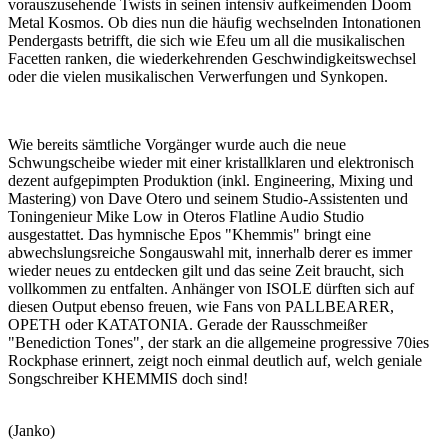
vorauszusehende Twists in seinen intensiv aufkeimenden Doom
Metal Kosmos. Ob dies nun die häufig wechselnden Intonationen
Pendergasts betrifft, die sich wie Efeu um all die musikalischen
Facetten ranken, die wiederkehrenden Geschwindigkeitswechsel
oder die vielen musikalischen Verwerfungen und Synkopen.
Wie bereits sämtliche Vorgänger wurde auch die neue
Schwungscheibe wieder mit einer kristallklaren und elektronisch
dezent aufgepimpten Produktion (inkl. Engineering, Mixing und
Mastering) von Dave Otero und seinem Studio-Assistenten und
Toningenieur Mike Low in Oteros Flatline Audio Studio
ausgestattet. Das hymnische Epos "Khemmis" bringt eine
abwechslungsreiche Songauswahl mit, innerhalb derer es immer
wieder neues zu entdecken gilt und das seine Zeit braucht, sich
vollkommen zu entfalten. Anhänger von ISOLE dürften sich auf
diesen Output ebenso freuen, wie Fans von PALLBEARER,
OPETH oder KATATONIA. Gerade der Rausschmeißer
"Benediction Tones", der stark an die allgemeine progressive 70ies
Rockphase erinnert, zeigt noch einmal deutlich auf, welch geniale
Songschreiber KHEMMIS doch sind!
(Janko)