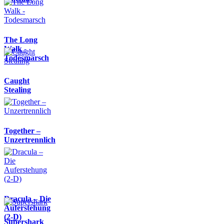
The Long
Walk -
Todesmarsch
Caught
Stealing
Together –
Unzertrennlich
Dracula – Die
Auferstehung
(2-D)
Supershark