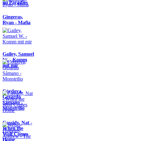
im Paradies
Gingeras,
Ryan - Mafia
Gailey, Samuel
W. - Komm
mit mir
Córdova,
Gerardo
Sámano -
Monstrilio
Cassidy, Nat -
When the
Wolf Comes
Home