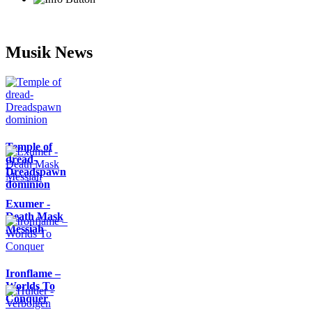
Musik News
Temple of
dread-
Dreadspawn
dominion
Exumer -
Death Mask
Messiah
Ironflame –
Worlds To
Conquer