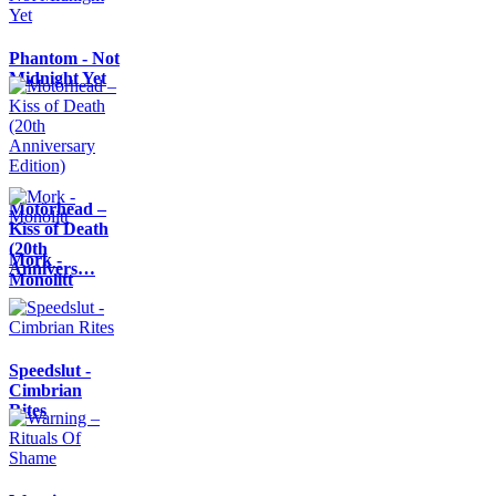
Phantom - Not
Midnight Yet
Motörhead –
Kiss of Death
(20th
Mork -
Annivers…
Monolitt
Speedslut -
Cimbrian
Rites