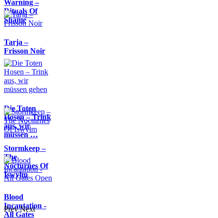
Warning –
Rituals Of
Shame
Tarja –
Frisson Noir
Die Toten
Hosen – Trink
aus, wir
müssen …
Stormkeep –
The
Nocturnes Of
Iswylm
Blood
Incantation -
Prev
Next
All Gates