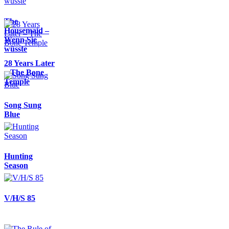
The
Housemaid –
Wenn Sie
wüsste
28 Years Later
– The Bone
Temple
Song Sung
Blue
Hunting
Season
V/H/S 85