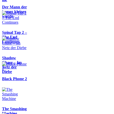
Der Mann der
immer kleiner
wurde
Spinal Tap 2 –
The End
Continues
Shadow
Chase – Im
Netz der
Diebe
Black Phone 2
The Smashing
Machine