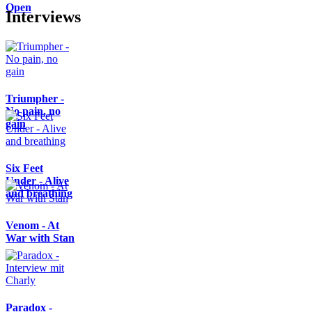
Open
Interviews
Triumpher -
No pain, no
gain
Six Feet
Under - Alive
and breathing
Venom - At
War with Stan
Paradox -