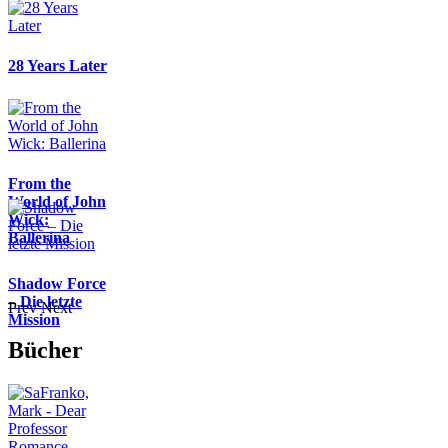
28 Years Later
From the
World of John
Wick:
Ballerina
Shadow Force
– Die letzte
Prev
Next
Mission
Bücher