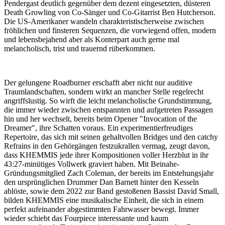
Pendergast deutlich gegenüber dem dezent eingesetzten, düsteren
Death Growling von Co-Sänger und Co-Gitarrist Ben Hutcherson.
Die US-Amerikaner wandeln charakteristischerweise zwischen
fröhlichen und finsteren Sequenzen, die vorwiegend offen, modern
und lebensbejahend aber als Konterpart auch gerne mal
melancholisch, trist und trauernd rüberkommen.
Der gelungene Roadburner erschafft aber nicht nur auditive
Traumlandschaften, sondern wirkt an mancher Stelle regelrecht
angriffslustig. So wirft die leicht melancholische Grundstimmung,
die immer wieder zwischen entspannten und aufgetreten Passagen
hin und her wechselt, bereits beim Opener "Invocation of the
Dreamer", ihre Schatten voraus. Ein experimentierfreudiges
Repertoire, das sich mit seinen gehaltvollen Bridges und den catchy
Refrains in den Gehörgängen festzukrallen vermag, zeugt davon,
dass KHEMMIS jede ihrer Kompositionen voller Herzblut in ihr
43:27-minütiges Vollwerk graviert haben. Mit Beinahe-
Gründungsmitglied Zach Coleman, der bereits im Entstehungsjahr
den ursprünglichen Drummer Dan Barnett hinter den Kesseln
ablöste, sowie dem 2022 zur Band gestoßenen Bassist David Small,
bilden KHEMMIS eine musikalische Einheit, die sich in einem
perfekt aufeinander abgestimmten Fahrwasser bewegt. Immer
wieder schiebt das Fourpiece interessante und kaum