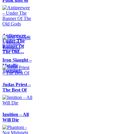
Punk und so
Antipeewee –
Under The
Banner Of
The Old…
Iron Slaught –
Metallic
Torments
Judas Priest –
The Best Of
Ignition – All
Will Die