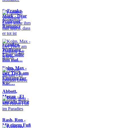
SaFranko,
Mark - Dear
Professor
Romance
Franßen,
Wolfgang -
Einer sollte
ihm mal…
Kolm, Max -
Der Tisch am
Eingang zur
Küc…
Abbott,
Megan - El
Dorado Drive
Rash, Ron -
Mit einem Fuß