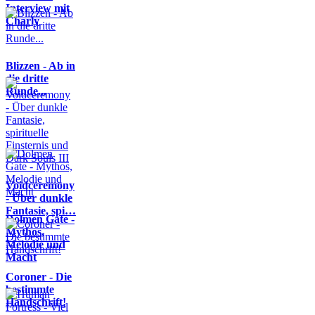
Interview mit
Charly
Blizzen - Ab in
die dritte
Runde...
Voidceremony
- Über dunkle
Fantasie, spi…
Dolmen Gate -
Mythos,
Melodie und
Macht
Coroner - Die
bestimmte
Handschrift!