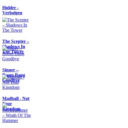
Hulder -
Verbolgen
The Scepter –
Shadows In
The Tower
Sinner –
Boom Bang
Goodbye
Madball - Not
Your
Kingdom