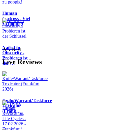
Human
Fortress - Viel
zu poppig!
Nailed to
Prev
Next
Obscurity -
Probieren ist
Live Reviews
der …
Knife/Warrant/Taskforce
Toxicator
(Frank…