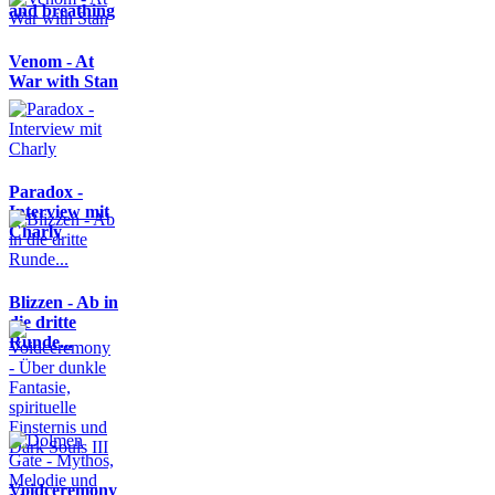
and breathing
Venom - At
War with Stan
Paradox -
Interview mit
Charly
Blizzen - Ab in
die dritte
Runde...
Voidceremony