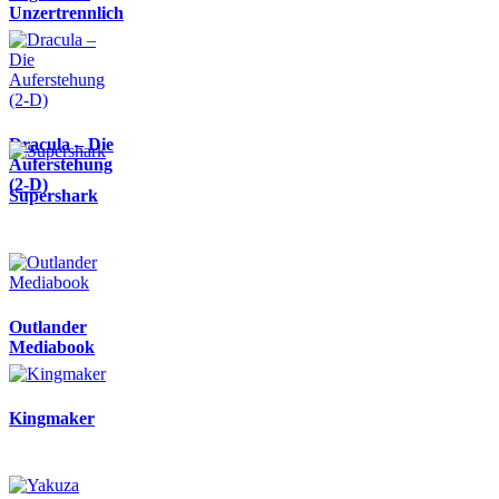
Unzertrennlich
Dracula – Die
Auferstehung
(2-D)
Supershark
Outlander
Mediabook
Kingmaker