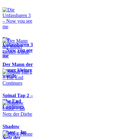
Die
Unfassbaren 3
– Now you see
me
Der Mann der
immer kleiner
wurde
Spinal Tap 2 –
The End
Continues
Shadow
Chase – Im
Netz der