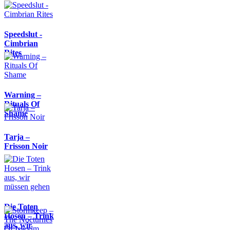
Speedslut -
Cimbrian
Rites
Warning –
Rituals Of
Shame
Tarja –
Frisson Noir
Die Toten
Hosen – Trink
aus, wir