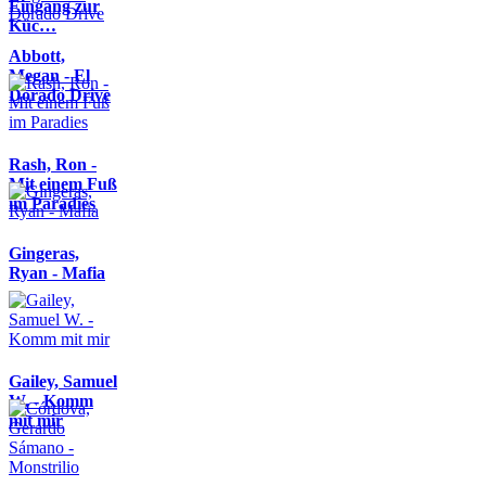
Eingang zur
Küc…
Abbott,
Megan - El
Dorado Drive
Rash, Ron -
Mit einem Fuß
im Paradies
Gingeras,
Ryan - Mafia
Gailey, Samuel
W. - Komm
mit mir