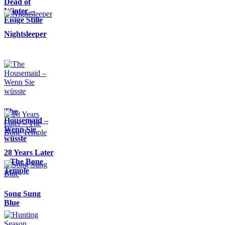
Dead of
Winter –
Eisige Stille
Nightsleeper
The
Housemaid –
Wenn Sie
wüsste
28 Years Later
– The Bone
Temple
Song Sung
Blue