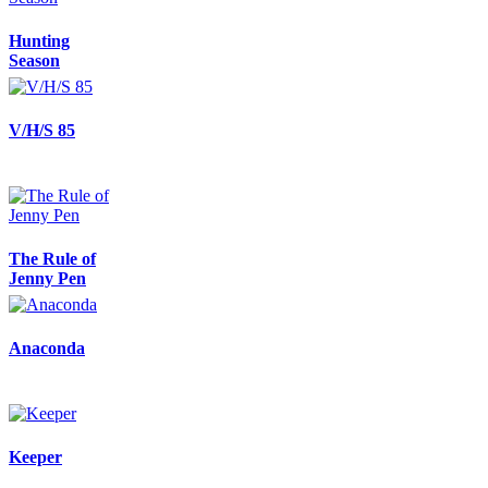
Hunting
Season
V/H/S 85
The Rule of
Jenny Pen
Anaconda
Keeper