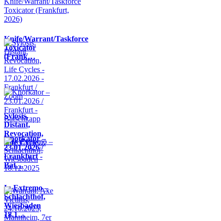
Knife/Warrant/Taskforce
Toxicator
(Frank…
Sylosis,
Distant,
Revocation,
Knorkator –
Life Cycle…
23.01.2026 /
Frankfurt -
Bat…
In Extremo –
Schlachthof,
Wiesbaden
18.1…