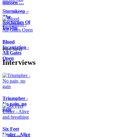
müssen …
Stormkeep –
The
Nocturnes Of
Iswylm
Blood
Incantation -
Prev
Next
All Gates
Open
Interviews
Triumpher -
No pain, no
gain
Six Feet
Under - Alive