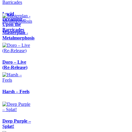
Lucid
Dreaming –
Upon the
Barricades
Masterplan -
Metalmorphosis
Doro – Live
(Re-Release)
Harsh – Feels
Deep Purple –
Splat!