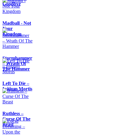
Goodbye
Madball - Not
Your
Kingdom
Stormhammer
– Wrath Of
The Hammer
Left To Die –
Initium Mortis
Ruthless –
Curse Of The
Beast