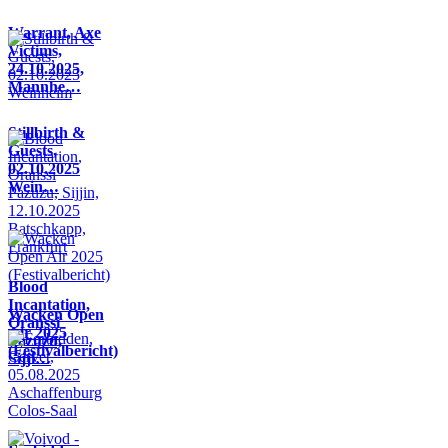
Warrant, Axe
Victims,
24.10.2025,
Mannhe…
Stillbirth &
Guests,
02.10.2025
Wein…
Blood
Incantation,
Wacken Open
Oranssi
Air 2025
Pazuzu,
(Festivalbericht)
Sijji…