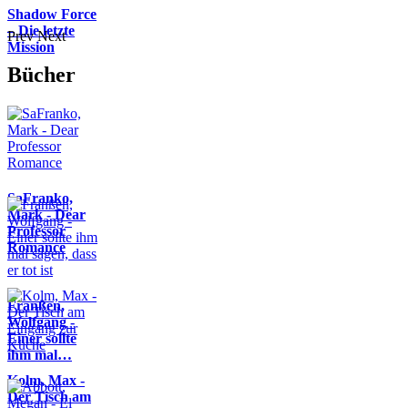
Shadow Force
– Die letzte
Prev
Next
Mission
Bücher
SaFranko,
Mark - Dear
Professor
Romance
Franßen,
Wolfgang -
Einer sollte
ihm mal…
Kolm, Max -
Der Tisch am