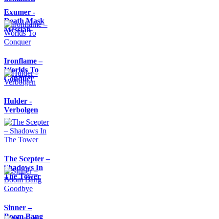
Exumer -
Death Mask
Messiah
Ironflame –
Worlds To
Conquer
Hulder -
Verbolgen
The Scepter –
Shadows In
The Tower
Sinner –
Boom Bang