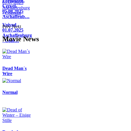
Forbidden,
Cervet,
05.08.2025
Aschaffenb…
Voivod -
Prev
Next
01.07.2025
Aschaffenburg
Movie News
- Colo…
Dead Man´s
Wire
Normal