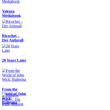
Yakuza
Mediabook
Ricochet –
Der Aufprall
28 Years Later
From the
World of John
Wick:
Ballerina