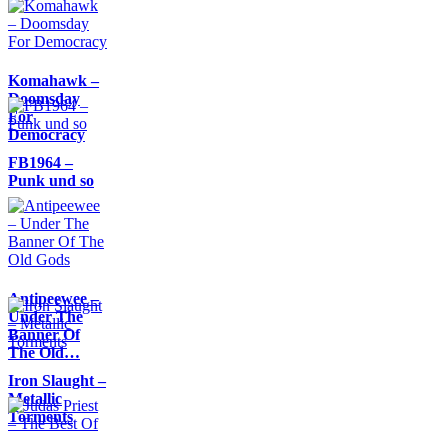
Komahawk –
Doomsday
For
Democracy
FB1964 –
Punk und so
Antipeewee –
Under The
Banner Of
The Old…
Iron Slaught –
Metallic
Torments