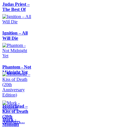
Judas Priest –
The Best Of
Ignition – All
Will Die
Phantom - Not
Midnight Yet
Motörhead –
Kiss of Death
(20th
Mork -
Annivers…
Monolitt