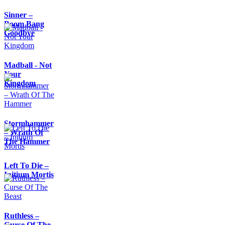
Sinner –
Boom Bang
Goodbye
Madball - Not
Your
Kingdom
Stormhammer
– Wrath Of
The Hammer
Left To Die –
Initium Mortis
Ruthless –
Curse Of The