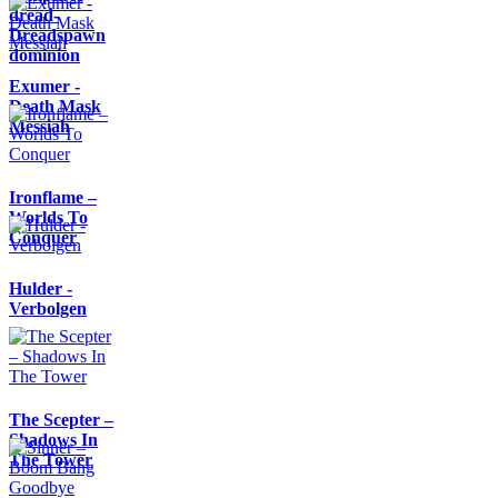
dread-
Dreadspawn
dominion
Exumer -
Death Mask
Messiah
Ironflame –
Worlds To
Conquer
Hulder -
Verbolgen
The Scepter –
Shadows In
The Tower