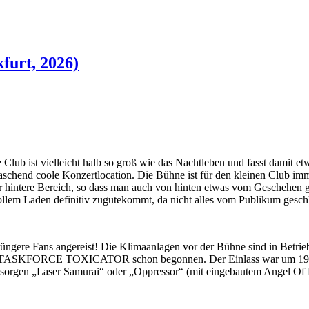
furt, 2026)
f
Club ist vielleicht halb so groß wie das Nachtleben und fasst damit et
rraschend coole Konzertlocation. Die Bühne ist für den kleinen Club i
 der hintere Bereich, so dass man auch von hinten etwas vom Gescheh
lem Laden definitiv zugutekommt, da nicht alles vom Publikum geschl
 jüngere Fans angereist! Die Klimaanlagen vor der Bühne sind in Betri
ben TASKFORCE TOXICATOR schon begonnen. Der Einlass war um 19h, a
 sorgen „Laser Samurai“ oder „Oppressor“ (mit eingebautem Angel Of De