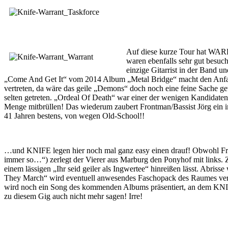
Auf diese kurze Tour hat WARR
waren ebenfalls sehr gut besuch
einzige Gitarrist in der Band u
„Come And Get It“ vom 2014 Album „Metal Bridge“ macht den Anfang,
vertreten, da wäre das geile „Demons“ doch noch eine feine Sache ge
selten getreten. „Ordeal Of Death“ war einer der wenigen Kandidate
Menge mitbrüllen! Das wiederum zaubert Frontman/Bassist Jörg ein i
41 Jahren bestens, von wegen Old-School!!
…und KNIFE legen hier noch mal ganz easy einen drauf! Obwohl Front
immer so…“) zerlegt der Vierer aus Marburg den Ponyhof mit links. Z
einem lässigen „Ihr seid geiler als Ingwertee“ hinreißen lässt. Abri
They March“ wird eventuell anwesendes Faschopack des Raumes verwie
wird noch ein Song des kommenden Albums präsentiert, an dem KNIFE
zu diesem Gig auch nicht mehr sagen! Irre!