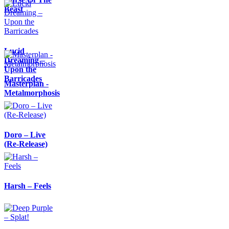
Beast
Lucid
Dreaming –
Upon the
Barricades
Masterplan -
Metalmorphosis
Doro – Live
(Re-Release)
Harsh – Feels