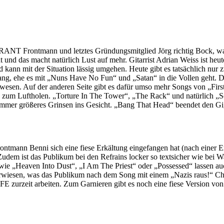
ANT Frontmann und letztes Gründungsmitglied Jörg richtig Bock, was
t und das macht natürlich Lust auf mehr. Gitarrist Adrian Weiss ist heut
nd kann mit der Situation lässig umgehen. Heute gibt es tatsächlich nu
 ehe es mit „Nuns Have No Fun“ und „Satan“ in die Vollen geht. Das
wesen. Auf der anderen Seite gibt es dafür umso mehr Songs von „Firs
n zum Luftholen. „Torture In The Tower“, „The Rack“ und natürlich „S
mmer größeres Grinsen ins Gesicht. „Bang That Head“ beendet den Gig
mann Benni sich eine fiese Erkältung eingefangen hat (nach einer En
udem ist das Publikum bei den Refrains locker so textsicher wie bei W
sse wie „Heaven Into Dust“, „I Am The Priest“ oder „Possessed“ lassen
sen, was das Publikum nach dem Song mit einem „Nazis raus!“ Chor qui
 zurzeit arbeiten. Zum Garnieren gibt es noch eine fiese Version v