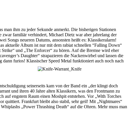
 man ihm zu jeder Sekunde anmerkt. Die bisherigen Stationen
e zwar familiär verhindert, Michael Dietz war aber jahrelang der
r zwei Songs neueren Datums, ansonsten heißt es: Klassikeralarm!
 aktuelle Album ist nur mit dem rabiat schnellen “Falling Down“
t Strike“ und „The Enforcer“ zu hören. Auf die Bremse wird eher
cavenger’s Daughter“ strapazieren die Nackenwirbel und lassen die
 dann furios! Klassischer Speed Metal funktioniert auch noch nach
tschuldigung seinerseits kam von der Band ein „der klingt doch
arrant und ihren 40 Jahre alten Klassikern, was den Frontmann zu
 auch auf engstem Raum einen Moshpit entstehen. Vor „With Torches
ttiert. Frankfurt bleibt also stabil, sehr geil! Mit „Nightmares“
on Whiplashs „Power Thrashing Death“ auf die Ohren. Mehr muss man