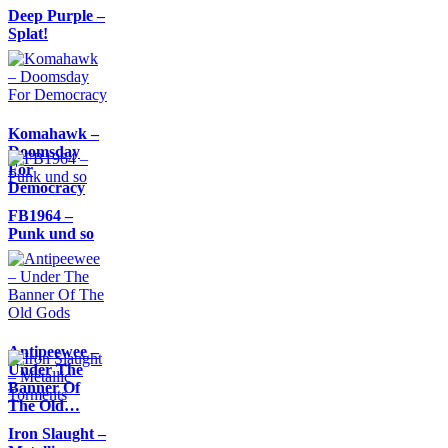
Deep Purple –
Splat!
Komahawk –
Doomsday
For
Democracy
FB1964 –
Punk und so
Antipeewee –
Under The
Banner Of
The Old…
Iron Slaught –