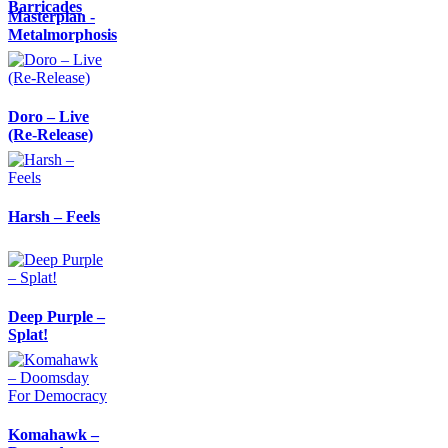
Barricades
Masterplan -
Metalmorphosis
Doro – Live
(Re-Release)
Harsh – Feels
Deep Purple –
Splat!
Komahawk –