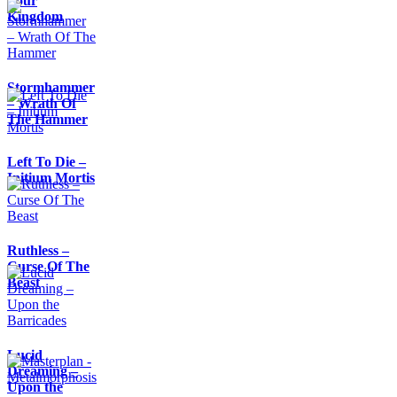
Your
Kingdom
Stormhammer
– Wrath Of
The Hammer
Left To Die –
Initium Mortis
Ruthless –
Curse Of The
Beast
Lucid
Dreaming –
Upon the