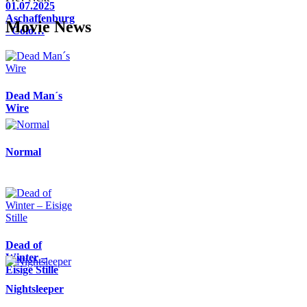
01.07.2025
Aschaffenburg
Movie News
- Colo…
Dead Man´s
Wire
Normal
Dead of
Winter –
Eisige Stille
Nightsleeper