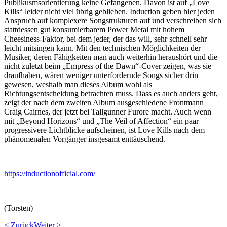
Publikusmsorientierung keine Gefangenen. Davon ist auf „Love
Kills“ leider nicht viel übrig geblieben. Induction geben hier jeden
Anspruch auf komplexere Songstrukturen auf und verschreiben sich
stattdessen gut konsumierbarem Power Metal mit hohem
Cheesiness-Faktor, bei dem jeder, der das will, sehr schnell sehr
leicht mitsingen kann. Mit den technischen Möglichkeiten der
Musiker, deren Fähigkeiten man auch weiterhin heraushört und die
nicht zuletzt beim „Empress of the Dawn“-Cover zeigen, was sie
draufhaben, wären weniger unterfordernde Songs sicher drin
gewesen, weshalb man dieses Album wohl als
Richtungsentscheidung betrachten muss. Dass es auch anders geht,
zeigt der nach dem zweiten Album ausgeschiedene Frontmann
Craig Cairnes, der jetzt bei Tailgunner Furore macht. Auch wenn
mit „Beyond Horizons“ und „The Veil of Affection“ ein paar
progressivere Lichtblicke aufscheinen, ist Love Kills nach dem
phänomenalen Vorgänger insgesamt enttäuschend.
https://inductionofficial.com/
(Torsten)
< Zurück
Weiter >