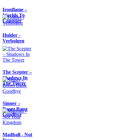
Ironflame –
Worlds To
Conquer
Hulder -
Verbolgen
The Scepter –
Shadows In
The Tower
Sinner –
Boom Bang
Goodbye
Madball - Not