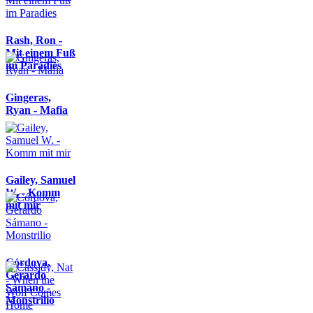
Rash, Ron -
Mit einem Fuß
im Paradies
Gingeras,
Ryan - Mafia
Gailey, Samuel
W. - Komm
mit mir
Córdova,
Gerardo
Sámano -
Monstrilio