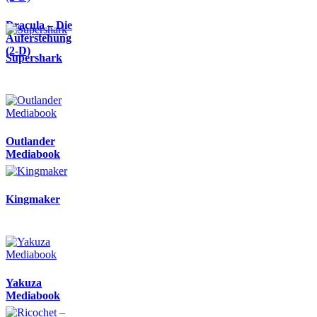
Dracula – Die
Auferstehung
(2-D)
Supershark
Outlander
Mediabook
Kingmaker
Yakuza
Mediabook