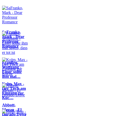
SaFranko,
Mark - Dear
Professor
Romance
Franßen,
Wolfgang -
Einer sollte
ihm mal…
Kolm, Max -
Der Tisch am
Eingang zur
Küc…
Abbott,
Megan - El
Dorado Drive