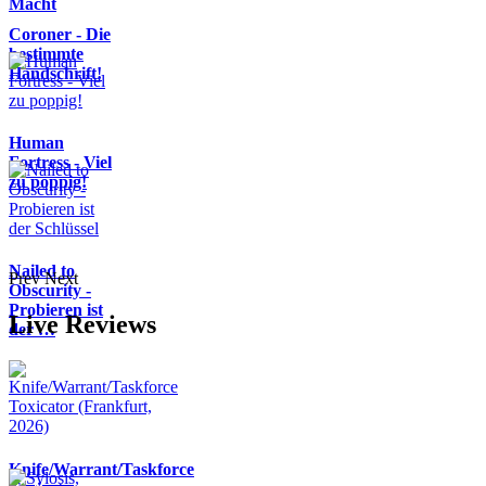
Macht
Coroner - Die
bestimmte
Handschrift!
Human
Fortress - Viel
zu poppig!
Nailed to
Prev
Next
Obscurity -
Probieren ist
Live Reviews
der …
Knife/Warrant/Taskforce