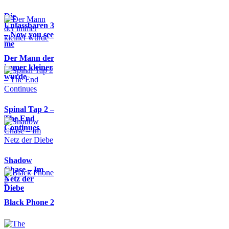
Die
Unfassbaren 3
– Now you see
me
Der Mann der
immer kleiner
wurde
Spinal Tap 2 –
The End
Continues
Shadow
Chase – Im
Netz der
Diebe
Black Phone 2