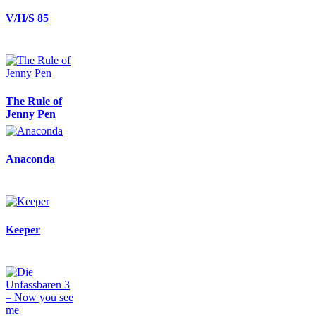
V/H/S 85
The Rule of
Jenny Pen
Anaconda
Keeper