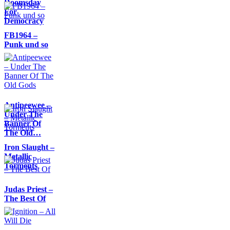
Doomsday
For
Democracy
FB1964 –
Punk und so
Antipeewee –
Under The
Banner Of
The Old…
Iron Slaught –
Metallic
Torments
Judas Priest –
The Best Of