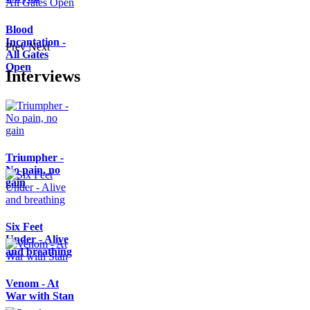
Blood
Incantation -
Prev
Next
All Gates
Open
Interviews
Triumpher -
No pain, no
gain
Six Feet
Under - Alive
and breathing
Venom - At
War with Stan