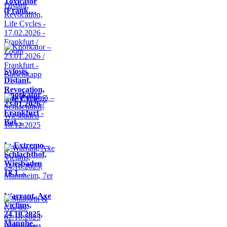
Toxicator
(Frank…
Sylosis,
Distant,
Revocation,
Knorkator –
Life Cycle…
23.01.2026 /
Frankfurt -
Bat…
In Extremo –
Schlachthof,
Wiesbaden
18.1…
Warrant, Axe
Victims,
24.10.2025,
Mannhe…