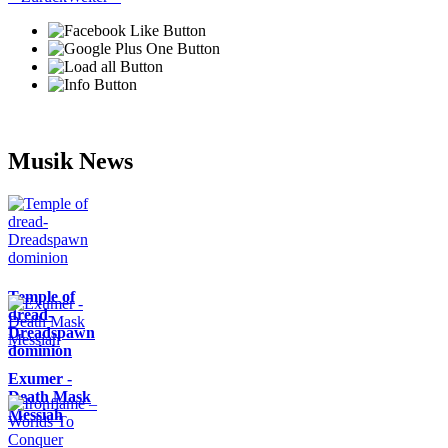
Musik News
Temple of
dread-
Dreadspawn
dominion
Exumer -
Death Mask
Messiah