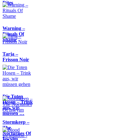
Rites
Warning –
Rituals Of
Shame
Tarja –
Frisson Noir
Die Toten
Hosen – Trink
aus, wir
müssen …
Stormkeep –
The
Nocturnes Of
Iswylm