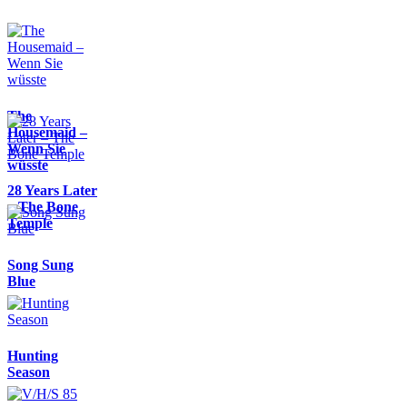
The
Housemaid –
Wenn Sie
wüsste
28 Years Later
– The Bone
Temple
Song Sung
Blue
Hunting
Season