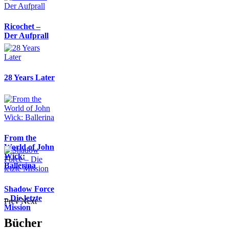
Ricochet –
Der Aufprall
28 Years Later
From the
World of John
Wick:
Ballerina
Shadow Force
– Die letzte
Prev
Next
Mission
Bücher