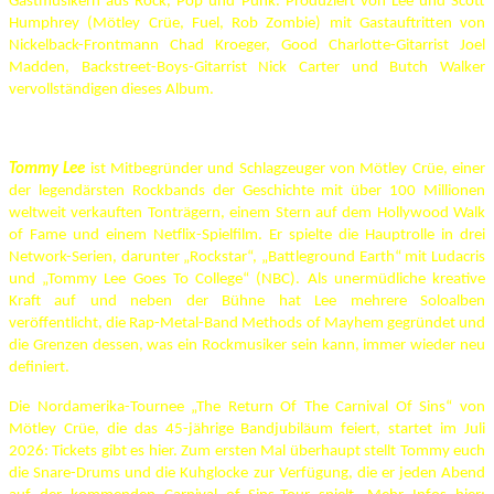
Gastmusikern aus Rock, Pop und Punk. Produziert von Lee und Scott
Humphrey (Mötley Crüe, Fuel, Rob Zombie) mit Gastauftritten von
Nickelback-Frontmann Chad Kroeger, Good Charlotte-Gitarrist Joel
Madden, Backstreet-Boys-Gitarrist Nick Carter und Butch Walker
vervollständigen dieses Album.
Tommy Lee
ist Mitbegründer und Schlagzeuger von Mötley Crüe, einer
der legendärsten Rockbands der Geschichte mit über 100 Millionen
weltweit verkauften Tonträgern, einem Stern auf dem Hollywood Walk
of Fame und einem Netflix-Spielfilm. Er spielte die Hauptrolle in drei
Network-Serien, darunter „Rockstar“, „Battleground Earth“ mit Ludacris
und „Tommy Lee Goes To College“ (NBC). Als unermüdliche kreative
Kraft auf und neben der Bühne hat Lee mehrere Soloalben
veröffentlicht, die Rap-Metal-Band Methods of Mayhem gegründet und
die Grenzen dessen, was ein Rockmusiker sein kann, immer wieder neu
definiert.
Die Nordamerika-Tournee „The Return Of The Carnival Of Sins“ von
Mötley Crüe, die das 45-jährige Bandjubiläum feiert, startet im Juli
2026: Tickets gibt es hier. Zum ersten Mal überhaupt stellt Tommy euch
die Snare-Drums und die Kuhglocke zur Verfügung, die er jeden Abend