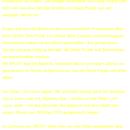
Frontmann Ian Gillan: „Die jetzige Inkarnation von Deep Purple fühlt
sich sehr wie eine heutige Version von Deep Purple aus den
siebziger Jahren an.“
Erneut hat sich die Band mit dem renommierten Produzenten Bob
Ezrin (KISS, Pink Floyd, Lou Reed, Alice Cooper) zusammengetan.
Gemeinsam haben sie ein Album geschaffen, das genau jenen
Sound und jene Haltung bündelt, die Deep Purple seit Jahrzehnten
unverwechselbar machen.
Mit SPLAT! legt die Band ihr härtestes Album seit vielen Jahren vor,
gemeinsam im Studio aufgenommen, wie bei Deep Purple seit jeher
üblich.
Ian Gillan: „Ich muss sagen: Wir sind jetzt wieder ganz bei Material,
das in einer Linie mit ‚Highway Star‘, ‚Smoke on the Water‘ und
‚Lazy‘ steht – mit der Dynamik, der Balance und dem Spaß, die
unsere Musik von 1969 bis 1973 ausgemacht haben.“
Im Zentrum von SPLAT! steht eine von Ian Gillan entwickelte Idee: