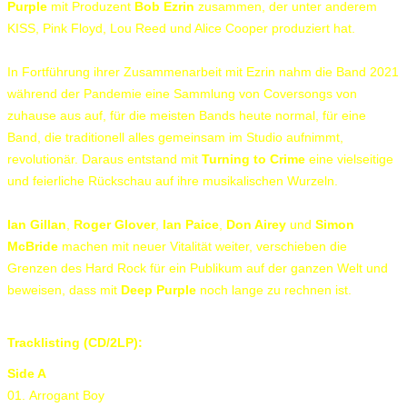
Purple
mit Produzent
Bob Ezrin
zusammen, der unter anderem
KISS, Pink Floyd, Lou Reed und Alice Cooper produziert hat.
In Fortführung ihrer Zusammenarbeit mit Ezrin nahm die Band 2021
während der Pandemie eine Sammlung von Coversongs von
zuhause aus auf, für die meisten Bands heute normal, für eine
Band, die traditionell alles gemeinsam im Studio aufnimmt,
revolutionär. Daraus entstand mit
Turning to Crime
eine vielseitige
und feierliche Rückschau auf ihre musikalischen Wurzeln.
Ian Gillan
,
Roger Glover
,
Ian Paice
,
Don Airey
und
Simon
McBride
machen mit neuer Vitalität weiter, verschieben die
Grenzen des Hard Rock für ein Publikum auf der ganzen Welt und
beweisen, dass mit
Deep Purple
noch lange zu rechnen ist.
Tracklisting (CD/2LP):
Side A
01. Arrogant Boy