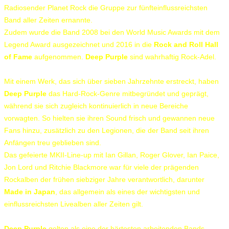
Radiosender Planet Rock die Gruppe zur fünfteinflussreichsten
Band aller Zeiten ernannte.
Zudem wurde die Band 2008 bei den World Music Awards mit dem
Legend Award ausgezeichnet und 2016 in die
Rock and Roll Hall
of Fame
aufgenommen.
Deep Purple
sind wahrhaftig Rock-Adel.
Mit einem Werk, das sich über sieben Jahrzehnte erstreckt, haben
Deep Purple
das Hard-Rock-Genre mitbegründet und geprägt,
während sie sich zugleich kontinuierlich in neue Bereiche
vorwagten. So hielten sie ihren Sound frisch und gewannen neue
Fans hinzu, zusätzlich zu den Legionen, die der Band seit ihren
Anfängen treu geblieben sind.
Das gefeierte MKII-Line-up mit Ian Gillan, Roger Glover, Ian Paice,
Jon Lord und Ritchie Blackmore war für viele der prägenden
Rockalben der frühen siebziger Jahre verantwortlich, darunter
Made in Japan
, das allgemein als eines der wichtigsten und
einflussreichsten Livealben aller Zeiten gilt.
Deep Purple
gelten als eine der härtesten arbeitenden Bands