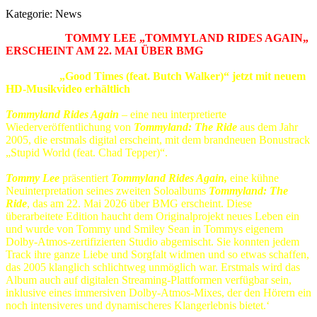
Kategorie:
News
TOMMY LEE „TOMMYLAND RIDES AGAIN„
ERSCHEINT AM 22. MAI ÜBER BMG
„Good Times (feat. Butch Walker)“ jetzt mit neuem
HD-Musikvideo erhältlich
Tommyland Rides Again
– eine neu interpretierte
Wiederveröffentlichung von
Tommyland: The Ride
aus dem Jahr
2005, die erstmals digital erscheint, mit dem brandneuen Bonustrack
„Stupid World (feat. Chad Tepper)“.
Tommy Lee
präsentiert
Tommyland Rides Again,
eine kühne
Neuinterpretation seines zweiten Soloalbums
Tommyland: The
Ride
, das am 22. Mai 2026 über BMG erscheint. Diese
überarbeitete Edition haucht dem Originalprojekt neues Leben ein
und wurde von Tommy und Smiley Sean in Tommys eigenem
Dolby-Atmos-zertifizierten Studio abgemischt. Sie konnten jedem
Track ihre ganze Liebe und Sorgfalt widmen und so etwas schaffen,
das 2005 klanglich schlichtweg unmöglich war. Erstmals wird das
Album auch auf digitalen Streaming-Plattformen verfügbar sein,
inklusive eines immersiven Dolby-Atmos-Mixes, der den Hörern ein
noch intensiveres und dynamischeres Klangerlebnis bietet.‘