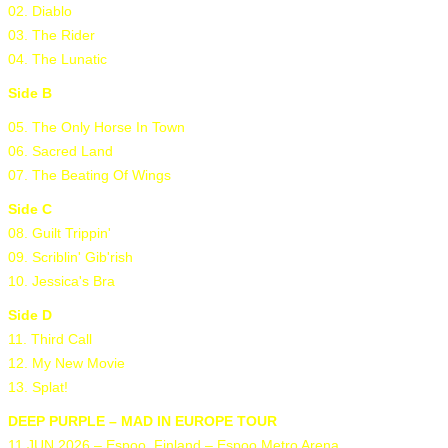
02. Diablo
03. The Rider
04. The Lunatic
Side B
05. The Only Horse In Town
06. Sacred Land
07. The Beating Of Wings
Side C
08. Guilt Trippin'
09. Scriblin' Gib'rish
10. Jessica's Bra
Side D
11. Third Call
12. My New Movie
13. Splat!
DEEP PURPLE – MAD IN EUROPE TOUR
11 JUN 2026 – Espoo, Finland – Espoo Metro Arena