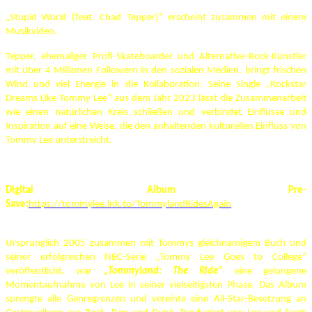
„Stupid World (feat. Chad Tepper)“ erscheint zusammen mit einem
Musikvideo.
Tepper, ehemaliger Profi-Skateboarder und Alternative-Rock-Künstler
mit über 4 Millionen Followern in den sozialen Medien, bringt frischen
Wind und viel Energie in die Kollaboration. Seine Single „Rockstar
Dreams Like Tommy Lee“ aus dem Jahr 2023 lässt die Zusammenarbeit
wie einen natürlichen Kreis schließen und verbindet Einflüsse und
Inspiration auf eine Weise, die den anhaltenden kulturellen Einfluss von
Tommy Lee unterstreicht.
Digital Album Pre-
Save:
https://tommylee.lnk.to/TommylandRidesAgain
Ursprünglich 2005 zusammen mit Tommys gleichnamigem Buch und
seiner erfolgreichen NBC-Serie „Tommy Lee Goes to College“
veröffentlicht, war
„Tommyland: The Ride“
eine gelungene
Momentaufnahme von Lee in seiner vielseitigsten Phase. Das Album
sprengte alle Genregrenzen und vereinte eine All-Star-Besetzung an