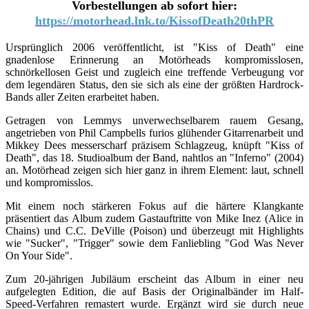
Vorbestellungen ab sofort hier:
https://motorhead.lnk.to/KissofDeath20thPR
Ursprünglich 2006 veröffentlicht, ist "Kiss of Death" eine
gnadenlose Erinnerung an Motörheads kompromisslosen,
schnörkellosen Geist und zugleich eine treffende Verbeugung vor
dem legendären Status, den sie sich als eine der größten Hardrock-
Bands aller Zeiten erarbeitet haben.
Getragen von Lemmys unverwechselbarem rauem Gesang,
angetrieben von Phil Campbells furios glühender Gitarrenarbeit und
Mikkey Dees messerscharf präzisem Schlagzeug, knüpft "Kiss of
Death", das 18. Studioalbum der Band, nahtlos an "Inferno" (2004)
an. Motörhead zeigen sich hier ganz in ihrem Element: laut, schnell
und kompromisslos.
Mit einem noch stärkeren Fokus auf die härtere Klangkante
präsentiert das Album zudem Gastauftritte von Mike Inez (Alice in
Chains) und C.C. DeVille (Poison) und überzeugt mit Highlights
wie "Sucker", "Trigger" sowie dem Fanliebling "God Was Never
On Your Side".
Zum 20-jährigen Jubiläum erscheint das Album in einer neu
aufgelegten Edition, die auf Basis der Originalbänder im Half-
Speed-Verfahren remastert wurde. Ergänzt wird sie durch neue