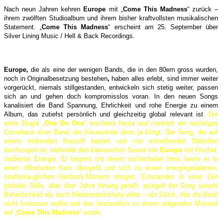
Nach neun Jahren kehren
Europe
mit „
Come This Madness
“ zurück –
ihrem zwölften Studioalbum und ihrem bisher kraftvollsten musikalischen
Statement. „
Come This Madness
“ erscheint am 25. September über
Silver Lining Music / Hell & Back Recordings.
Europe,
die als eine der wenigen Bands, die in den 80ern gross wurden,
noch in Originalbesetzung bestehen
,
haben alles erlebt, sind immer weiter
vorgerückt, niemals stillgestanden, entwickeln sich stetig weiter, passen
sich an und gehen doch kompromisslos voran. In den neuen Songs
kanalisiert die Band Spannung, Ehrlichkeit und rohe Energie zu einem
Album, das zutiefst persönlich und gleichzeitig global relevant ist
. Die
erste Single „
One On One
“ erscheint heute und markiert ein wuchtiges
Comeback einer Band, die fokussierter denn je klingt. Der Song, der auf
einem treibenden Bassriff basiert und von mitreißenden Melodien
durchzogen ist, verbindet den klassischen Sound von
Europe
mit frischer,
moderner Energie. Er beginnt mit einem orchestralen Intro, bevor er in
einen riffbetonten Kern übergeht und sich zu einem energiegeladenen,
stadiontauglichen Hardrock-Moment steigert. Entstanden in einer Zeit
globaler Stille, aber über Jahre hinweg gereift, spiegelt der Song sowohl
Beharrlichkeit als auch Weiterentwicklung wider – ein Stück, das die Band
nicht loslassen wollte und das letztendlich zu einem prägenden Moment
auf „
Come This Madness
“ wurde.