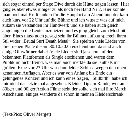
sich sogar einmal per Stage Dive durch die Hütte tragen lassen. Hier
ging es aber etwas ruhiger zu als noch bei Band Nr 2. Hier konnte
man nochmal Kraft tanken für die Hauptact am Abend und der kam
auch kurz vor 22 Uhr auf die Bühne und ich wusste was auf mich
zukam sie verstanden ihr Handwerk und sie haben auch gleich
angefangen die Leute anzuheizen und es ging gleich zum Moshpit
über. Eines muss noch gesagt sein ihr Bühnenaufbau spiegelt ihren
Stil wider „Brutal Surf Death Metal“. Sie spielten viele Lieder von
ihrer neuen Platte die am 30.10.2025 erscheint und da sind auch
einige Ohrwürmer dabei. Viele Lieder sind ja schon auf den
bekannten Plattformen als Single erschienen und waren dem
Publikum nicht fremd, was man auch merkte da sie lauthals mit
grölten. Kurz vor 23 Uhr war dann leider Schluss wegen den oben
genannten Auflagen. Aber es war von Anfang bis Ende ein
gelungenes Konzert und ich kann eines Sagen, „Stillbirth“ habe ich
mir nicht das letzte mal angesehen. Kleiner Tip am Rande, wer auf
80iger und 90iger Action Filme steht der sollte sich mal ihre Merch
Anschauen, einiges wanderte da schon in meinen Kleiderschrank.
(Text/Pics: Oliver Merget)