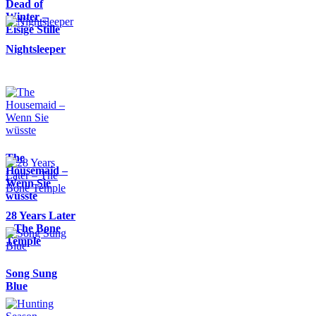
Dead of
Winter –
Eisige Stille
Nightsleeper
The
Housemaid –
Wenn Sie
wüsste
28 Years Later
– The Bone
Temple
Song Sung
Blue