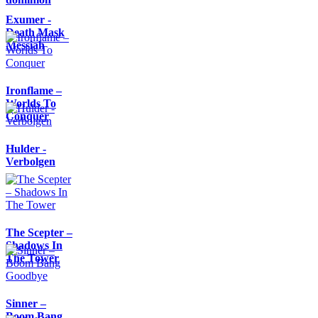
Exumer -
Death Mask
Messiah
Ironflame –
Worlds To
Conquer
Hulder -
Verbolgen
The Scepter –
Shadows In
The Tower
Sinner –
Boom Bang