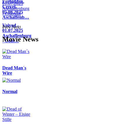
Forbidden,
Cervet,
05.08.2025
Aschaffenb…
Voivod -
Prev
Next
01.07.2025
Aschaffenburg
Movie News
- Colo…
Dead Man´s
Wire
Normal