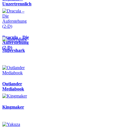
Unzertrennlich
Dracula – Die
Auferstehung
(2-D)
Supershark
Outlander
Mediabook
Kingmaker