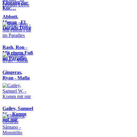
Eingang zur
Küc…
Abbott,
Megan - El
Dorado Drive
Rash, Ron -
Mit einem Fuß
im Paradies
Gingeras,
Ryan - Mafia
Gailey, Samuel
W. - Komm
mit mir