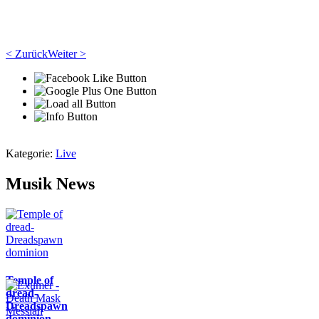
< Zurück
Weiter >
Kategorie:
Live
Musik News
Temple of
dread-
Dreadspawn
dominion