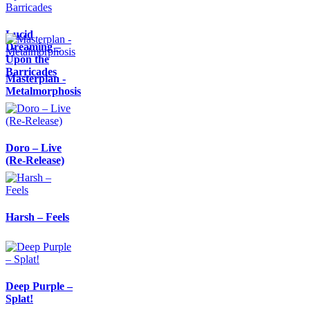
Lucid
Dreaming –
Upon the
Barricades
Masterplan -
Metalmorphosis
Doro – Live
(Re-Release)
Harsh – Feels
Deep Purple –
Splat!