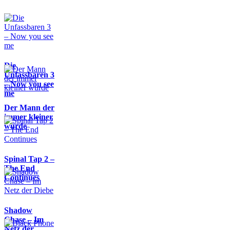
Die
Unfassbaren 3
– Now you see
me
Der Mann der
immer kleiner
wurde
Spinal Tap 2 –
The End
Continues
Shadow
Chase – Im
Netz der