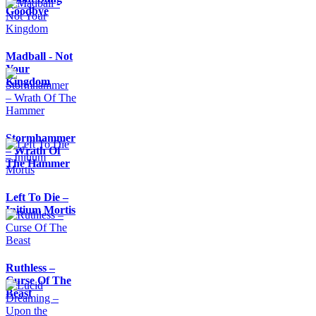
Goodbye
Madball - Not
Your
Kingdom
Stormhammer
– Wrath Of
The Hammer
Left To Die –
Initium Mortis
Ruthless –
Curse Of The
Beast