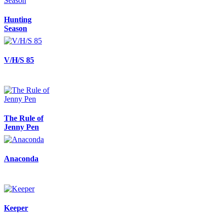
Hunting
Season
V/H/S 85
The Rule of
Jenny Pen
Anaconda
Keeper