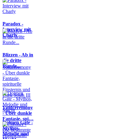
Paradox -
Interview mit
Charly
Blizzen - Ab in
die dritte
Runde...
Voidceremony
- Über dunkle
Fantasie, spi…
Dolmen Gate -
Mythos,
Melodie und