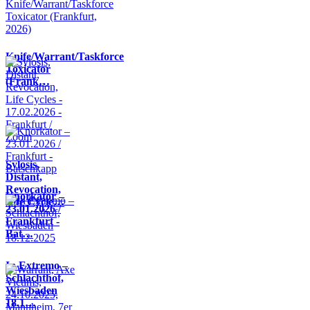
Knife/Warrant/Taskforce
Toxicator
(Frank…
Sylosis,
Distant,
Revocation,
Knorkator –
Life Cycle…
23.01.2026 /
Frankfurt -
Bat…
In Extremo –
Schlachthof,
Wiesbaden
18.1…