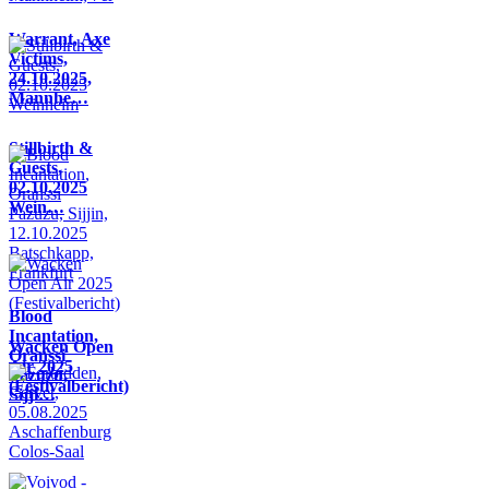
Warrant, Axe
Victims,
24.10.2025,
Mannhe…
Stillbirth &
Guests,
02.10.2025
Wein…
Blood
Incantation,
Wacken Open
Oranssi
Air 2025
Pazuzu,
(Festivalbericht)
Sijji…