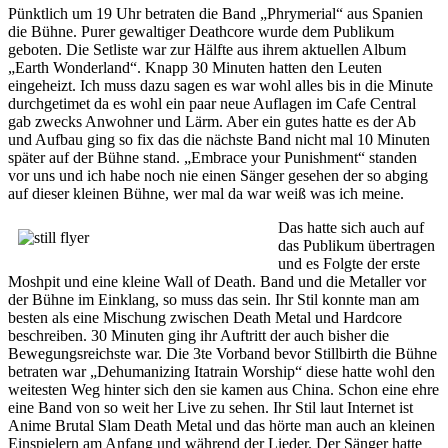
Pünktlich um 19 Uhr betraten die Band „Phrymerial“ aus Spanien
die Bühne. Purer gewaltiger Deathcore wurde dem Publikum
geboten. Die Setliste war zur Hälfte aus ihrem aktuellen Album
„Earth Wonderland“. Knapp 30 Minuten hatten den Leuten
eingeheizt. Ich muss dazu sagen es war wohl alles bis in die Minute
durchgetimet da es wohl ein paar neue Auflagen im Cafe Central
gab zwecks Anwohner und Lärm. Aber ein gutes hatte es der Ab
und Aufbau ging so fix das die nächste Band nicht mal 10 Minuten
später auf der Bühne stand. „Embrace your Punishment“ standen
vor uns und ich habe noch nie einen Sänger gesehen der so abging
auf dieser kleinen Bühne, wer mal da war weiß was ich meine.
Das hatte sich auch auf
das Publikum übertragen
und es Folgte der erste
Moshpit und eine kleine Wall of Death. Band und die Metaller vor
der Bühne im Einklang, so muss das sein. Ihr Stil konnte man am
besten als eine Mischung zwischen Death Metal und Hardcore
beschreiben. 30 Minuten ging ihr Auftritt der auch bisher die
Bewegungsreichste war. Die 3te Vorband bevor Stillbirth die Bühne
betraten war „Dehumanizing Itatrain Worship“ diese hatte wohl den
weitesten Weg hinter sich den sie kamen aus China. Schon eine ehre
eine Band von so weit her Live zu sehen. Ihr Stil laut Internet ist
Anime Brutal Slam Death Metal und das hörte man auch an kleinen
Einspielern am Anfang und während der Lieder. Der Sänger hatte