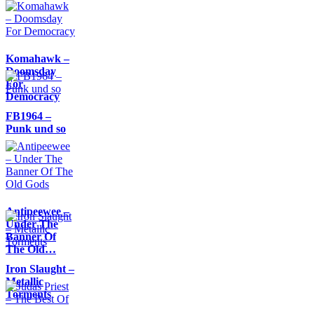
Komahawk –
Doomsday
For
Democracy
FB1964 –
Punk und so
Antipeewee –
Under The
Banner Of
The Old…
Iron Slaught –
Metallic
Torments