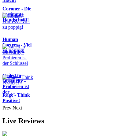
Macht
Coroner - Die
bestimmte
Handschrift!
Human
Fortress - Viel
zu poppig!
Nailed to
Obscurity -
Probieren ist
der …
Rage - Think
Positive!
Prev
Next
Live Reviews