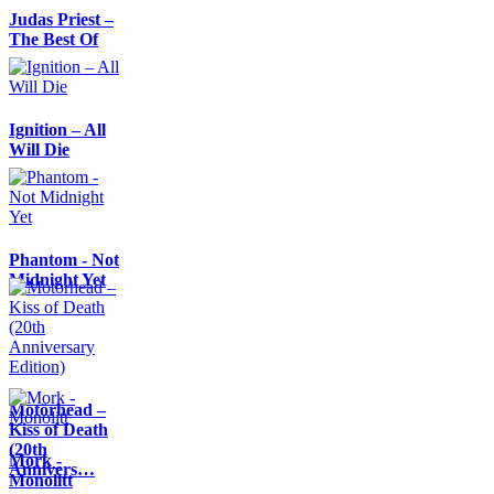
Judas Priest –
The Best Of
Ignition – All
Will Die
Phantom - Not
Midnight Yet
Motörhead –
Kiss of Death
(20th
Mork -
Annivers…
Monolitt