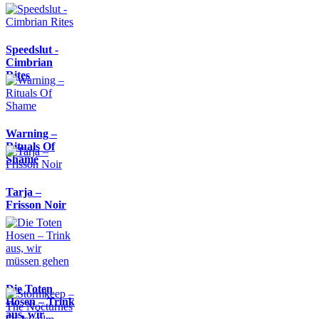
Speedslut -
Cimbrian
Rites
Warning –
Rituals Of
Shame
Tarja –
Frisson Noir
Die Toten
Hosen – Trink
aus, wir