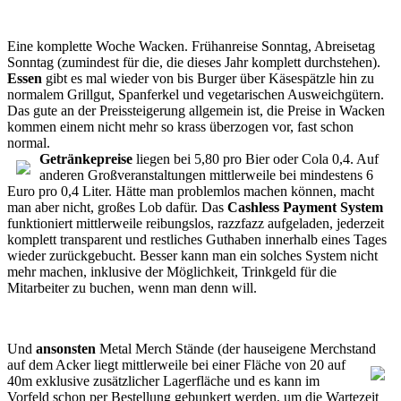
Eine komplette Woche Wacken. Frühanreise Sonntag, Abreisetag
Sonntag (zumindest für die, die dieses Jahr komplett durchstehen).
Essen
gibt es mal wieder von bis Burger über Käsespätzle hin zu
normalem Grillgut, Spanferkel und vegetarischen Ausweichgütern.
Das gute an der Preissteigerung allgemein ist, die Preise in Wacken
kommen einem nicht mehr so krass überzogen vor, fast schon
normal.
Getränkepreise
liegen bei 5,80 pro Bier oder Cola 0,4. Auf
anderen Großveranstaltungen mittlerweile bei mindestens 6
Euro pro 0,4 Liter. Hätte man problemlos machen können, macht
man aber nicht, großes Lob dafür. Das
Cashless Payment System
funktioniert mittlerweile reibungslos, razzfazz aufgeladen, jederzeit
komplett transparent und restliches Guthaben innerhalb eines Tages
wieder zurückgebucht. Besser kann man ein solches System nicht
mehr machen, inklusive der Möglichkeit, Trinkgeld für die
Mitarbeiter zu buchen, wenn man denn will.
Und
ansonsten
Metal Merch Stände (der hauseigene Merchstand
auf dem Acker liegt
mittlerweile bei einer Fläche von 20 auf
40m exklusive zusätzlicher Lagerfläche und es kann im
Vorfeld schon per Bestellung gebunkert werden, um die Wartezeit