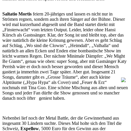
Saltatio Mortis
feiern 20-jähriges und lassen es nicht nur in
Strömen regnen, sondern auch ihren Sänger auf der Bühne. Dieser
wird mal kurzerhand abgeseilt und die Band startet direkt mit
„Finsterwacht“ vom letzten Output. Leider, leider ohne Hansi
Kürsch als Gastssänger. Klar, der Song ist und bleibt top, aber das
wäre natürlich die kleine Krönung gewesen. Aber es geht Schlag
auf Schlag, „Wo sind die Clowns“, „Heimdall“, „Valhalla“ und
natürlich an allen Ecken und Enden eine bombastische Show im
leicht warmen Regen. Der nächste Minimale Dämpfer: „We Might
Be Giants“, genau wie oben: super Song, aber mit Gastsänger Katy
Perrish wäre er doch noch besser geworden und dieser Mensch
gastiert ja immerhin zwei Tage später. Aber gut. Insgesamt 21
Songs, darunter gibt es „Grosse Träume“,
aber auch kleine
Alpträume („Hypa Hypa“ als Cover) und „Feuer & Erz“
nochmals mit Tina Guo. Eine schöne Mischung aus alten und neuen
Songs und jeder Fan dürfte die Show genossen und so mancher
danach noch öfter geniest haben.
Nebenbei lief noch der Metal Battle, der die Gewinnerband aus
insgesamt 30 Ländern suchte. Dieses Mal holte sich den Titel die
Schweiz,
Expellow
, 5000 Euro für den Gewinn aus der