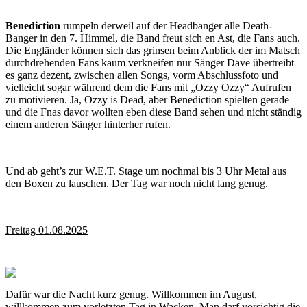
Benediction
rumpeln derweil auf der Headbanger alle Death-
Banger in den 7. Himmel, die Band freut sich en Ast, die Fans auch.
Die Engländer können sich das grinsen beim Anblick der im Matsch
durchdrehenden Fans kaum verkneifen nur Sänger Dave übertreibt
es ganz dezent, zwischen allen Songs, vorm Abschlussfoto und
vielleicht sogar während dem die Fans mit „Ozzy Ozzy“ Aufrufen
zu motivieren. Ja, Ozzy is Dead, aber Benediction spielten gerade
und die Fnas davor wollten eben diese Band sehen und nicht ständig
einem anderen Sänger hinterher rufen.
Und ab geht’s zur W.E.T. Stage um nochmal bis 3 Uhr Metal aus
den Boxen zu lauschen. Der Tag war noch nicht lang genug.
Freitag 01.08.2025
Dafür war die Nacht kurz genug. Willkommen im August,
willkommen zum vorletzten Tag in Wacken. Man darf vorsichtig die