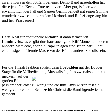
zwei Shows in den 80igern bei einer Demo Band ausgeholfen hat,
diese jetzt fürs Keep it True reaktiviert. Aber gut, ist hier wie
erwähnt nicht der Fall und Sänger Gianni pendelt mit seiner Stimme
wunderbar zwischen normalem Hardrock und Reibeisengesang hin
und her. Passt super!
Harte Kost für traditionelle Metaller ist dann tatsächlich
Landmvrks
. Ja, es gibt durchaus auch geile Riff-Momente in deren
Modern Metalcore, aber die Rap-Einlagen sind schon hart. Sieht
eine riesige, abfeiernde Masse vor der Bühne anders. So solls sein.
Für die Thrash Fraktion sorgen dann
Forbidden
auf der Louder
Stage für die Vollbedienung. Musikalisch gibt’s zwar absolut nix zu
meckern, auf der
großen Bühne
passiert aber leider zu wenig und die fünf Amis wirken fast ein
wenig verloren dort. Schätze für Clubsist die Band irgendwie mehr
gemacht.
Mächtig Wirbel im Matsch vollbringen
Wednesday 13
. Zwar