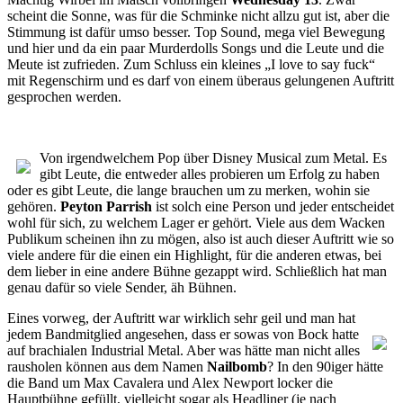
scheint die Sonne, was für die Schminke nicht allzu gut ist, aber die
Stimmung ist dafür umso besser. Top Sound, mega viel Bewegung
und hier und da ein paar Murderdolls Songs und die Leute und die
Meute ist zufrieden. Zum Schluss ein kleines „I love to say fuck“
mit Regenschirm und es darf von einem überaus gelungenen Auftritt
gesprochen werden.
Von irgendwelchem Pop über Disney Musical zum Metal. Es
gibt Leute, die entweder alles probieren um Erfolg zu haben
oder es gibt Leute, die lange brauchen um zu merken, wohin sie
gehören.
Peyton Parrish
ist solch eine Person und jeder entscheidet
wohl für sich, zu welchem Lager er gehört. Viele aus dem Wacken
Publikum scheinen ihn zu mögen, also ist auch dieser Auftritt wie so
viele andere für die einen ein Highlight, für die anderen etwas, bei
dem lieber in eine andere Bühne gezappt wird. Schließlich hat man
genau dafür so viele Sender, äh Bühnen.
Eines vorweg, der Auftritt war wirklich sehr geil und man hat
jedem
Bandmitglied angesehen, dass er sowas von Bock hatte
auf brachialen Industrial Metal. Aber was hätte man nicht alles
rausholen können aus dem Namen
Nailbomb
? In den 90iger hätte
die Band um Max Cavalera und Alex Newport locker die
Hauptbühne gefüllt, vielleicht sogar als Headliner (je nach