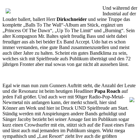
Und während der
Industrial auf der
Louder ballert, ballert Herr
Dirkschneider
und seine Truppe das
komplette „Balls To The Wall“-Album am Stück, ergänzt um
„Princess Of The Dawn“, „Up To The Limit“ und „Burning“. Sein
alter Kompagnon Mr. Baltes spielt freudig Bass und sieht dabei
freudiger aus als bei beider Ex Band Accept. Udo hat es schon
immer verstanden, eine gute Band zusammenzustellen und meist
auch über Jahre zu halten. Scheint ein gutes Bandklima zu sein,
welches sich mit Spielfreude aufs Publikum überträgt und den 72
jährigen Fronter aber mal sowas von gar nicht alt aussehen lässt.
Egal wie man nun zum Gunners Auftritt steht, die Anzahl der Leute
und die Resonanz ist beim heutigen Headliner
Papa Roach
auf
jeden Fall größer. Und
auch wer mit 90iger Radio-Pop-Metal-
Newmetal nix anfangen kann, der merkt schnell, hier sind
Könner am Werk und hier ist Druck UND Spielfreude am Start.
Ständig werden mit Anspielungen andere Bands gehuldigt und
Sänger Jacoby bezieht bei seiner Ansage fast im Publikum sogar
kurz einen Crowdsurfer mit ein, stützt sich auf die Faust eines Fans
und lässt auch mal jemanden im Publikum singen. Wirkt mega
sympathisch und „Last Resort“ zieht live auch die größten