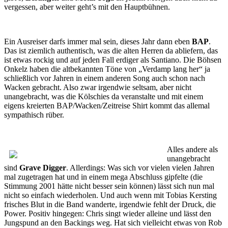
vergessen, aber weiter geht’s mit den Hauptbühnen.
Ein Ausreiser darfs immer mal sein, dieses Jahr dann eben
BAP
.
Das ist ziemlich authentisch, was die alten Herren da abliefern, das
ist etwas rockig und auf jeden Fall erdiger als Santiano. Die Böhsen
Onkelz haben die altbekannten Töne von „Verdamp lang her“ ja
schließlich vor Jahren in einem anderen Song auch schon nach
Wacken gebracht. Also zwar irgendwie seltsam, aber nicht
unangebracht, was die Kölschies da veranstalte und mit einem
eigens kreierten BAP/Wacken/Zeitreise Shirt kommt das allemal
sympathisch rüber.
Alles andere als
unangebracht
sind
Grave Digger
. Allerdings: Was sich vor vielen vielen Jahren
mal zugetragen hat und in einem mega Abschluss gipfelte (die
Stimmung 2001 hätte nicht besser sein können) lässt sich nun mal
nicht so einfach wiederholen. Und auch wenn mit Tobias Kersting
frisches Blut in die Band wanderte, irgendwie fehlt der Druck, die
Power. Positiv hingegen: Chris singt wieder alleine und lässt den
Jungspund an den Backings weg. Hat sich vielleicht etwas von Rob