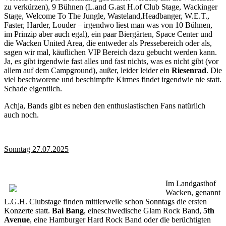
zu verkürzen), 9 Bühnen (L.and G.ast H.of Club Stage, Wackinger
Stage, Welcome To The Jungle, Wasteland,Headbanger, W.E.T.,
Faster, Harder, Louder – irgendwo liest man was von 10 Bühnen,
im Prinzip aber auch egal), ein paar Biergärten, Space Center und
die Wacken United Area, die entweder als Pressebereich oder als,
sagen wir mal, käuflichen VIP Bereich dazu gebucht werden kann.
Ja, es gibt irgendwie fast alles und fast nichts, was es nicht gibt (vor
allem auf dem Campground), außer, leider leider ein
Riesenrad
. Die
viel beschworene und beschimpfte Kirmes findet irgendwie nie statt.
Schade eigentlich.
Achja, Bands gibt es neben den enthusiastischen Fans natürlich
auch noch.
Sonntag 27.07.2025
Im Landgasthof
Wacken, genannt
L.G.H. Clubstage finden mittlerweile schon Sonntags die ersten
Konzerte statt.
Bai Bang
, eineschwedische Glam Rock Band,
5th
Avenue
, eine Hamburger Hard Rock Band oder die berüchtigten