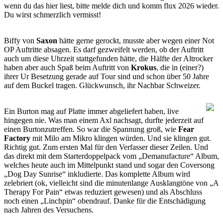
wenn du das hier liest, bitte melde dich und komm flux 2026 wieder.
Du wirst schmerzlich vermisst!
Biffy von
Saxon
hätte gerne gerockt, musste aber wegen einer Not
OP Auftritte absagen. Es darf gezweifelt werden, ob der Auftritt
auch um diese Uhrzeit stattgefunden hätte, die Hälfte der Altrocker
haben aber auch Spaß beim Auftritt von
Krokus
, die in (einer?)
ihrer Ur Besetzung gerade auf Tour sind und schon über 50 Jahre
auf dem Buckel tragen. Glückwunsch, ihr Nachbar Schweizer.
Ein Burton mag auf Platte immer abgeliefert haben, live
hingegen nie. Was man einem Axl nachsagt, durfte jederzeit auf
einen Burtonzutreffen. So war die Spannung groß, wie
Fear
Factory
mit Milo am Mikro klingen würden. Und sie klingen gut.
Richtig gut. Zum ersten Mal für den Verfasser dieser Zeilen. Und
das direkt mit dem Starterdoppelpack vom „Demanufacture“ Album,
welches heute auch im Mittelpunkt stand und sogar den Coversong
„Dog Day Sunrise“ inkludierte. Das komplette Album wird
zelebriert (ok, vielleicht sind die minutenlange Ausklangtöne von „A
Therapy For Pain“ etwas reduziert gewesen) und als Abschluss
noch einen „Linchpin“ obendrauf. Danke für die Entschädigung
nach Jahren des Versuchens.