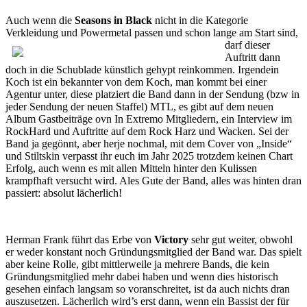
Auch wenn die
Seasons in Black
nicht in die Kategorie
Verkleidung und Powermetal passen und schon lange am Start sind,
darf dieser
Auftritt dann
doch in die Schublade künstlich gehypt reinkommen. Irgendein
Koch ist ein bekannter von dem Koch, man kommt bei einer
Agentur unter, diese platziert die Band dann in der Sendung (bzw in
jeder Sendung der neuen Staffel) MTL, es gibt auf dem neuen
Album Gastbeiträge ovn In Extremo Mitgliedern, ein Interview im
RockHard und Auftritte auf dem Rock Harz und Wacken. Sei der
Band ja gegönnt, aber herje nochmal, mit dem Cover von „Inside“
und Stiltskin verpasst ihr euch im Jahr 2025 trotzdem keinen Chart
Erfolg, auch wenn es mit allen Mitteln hinter den Kulissen
krampfhaft versucht wird. Ales Gute der Band, alles was hinten dran
passiert: absolut lächerlich!
Herman Frank führt das Erbe von
Victory
sehr gut weiter, obwohl
er weder konstant noch Gründungsmitglied der Band war. Das spielt
aber keine Rolle, gibt mittlerweile ja mehrere Bands, die kein
Gründungsmitglied mehr dabei haben und wenn dies historisch
gesehen einfach langsam so voranschreitet, ist da auch nichts dran
auszusetzen. Lächerlich wird’s erst dann, wenn ein Bassist der für