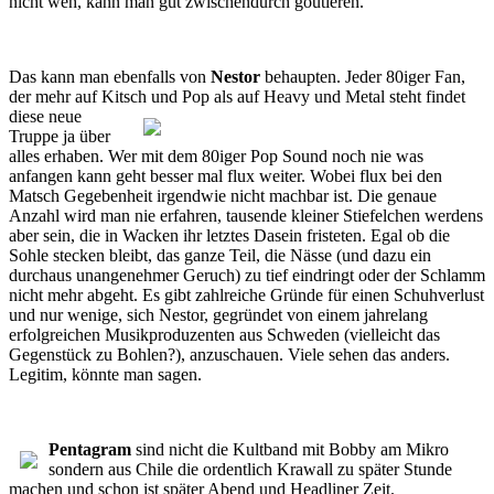
nicht weh, kann man gut zwischendurch goutieren.
Das kann man ebenfalls von
Nestor
behaupten. Jeder 80iger Fan,
der mehr auf Kitsch und Pop als
auf Heavy und Metal steht findet
diese neue
Truppe ja über
alles erhaben. Wer mit dem 80iger Pop Sound noch nie was
anfangen kann geht besser mal flux weiter. Wobei flux bei den
Matsch Gegebenheit irgendwie nicht machbar ist. Die genaue
Anzahl wird man nie erfahren, tausende kleiner Stiefelchen werdens
aber sein, die in Wacken ihr letztes Dasein fristeten. Egal ob die
Sohle stecken bleibt, das ganze Teil, die Nässe (und dazu ein
durchaus unangenehmer Geruch) zu tief eindringt oder der Schlamm
nicht mehr abgeht. Es gibt zahlreiche Gründe für einen Schuhverlust
und nur wenige, sich Nestor, gegründet von einem jahrelang
erfolgreichen Musikproduzenten aus Schweden (vielleicht das
Gegenstück zu Bohlen?), anzuschauen. Viele sehen das anders.
Legitim, könnte man sagen.
Pentagram
sind nicht die Kultband mit Bobby am Mikro
sondern aus Chile die ordentlich Krawall zu später Stunde
machen und schon ist später Abend und Headliner Zeit.