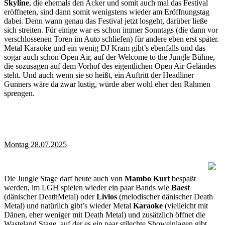
Skyline
, die ehemals den Acker und somit auch mal das Festival
eröffneten, sind dann somit wenigstens wieder am Eröffnungstag
dabei. Denn wann genau das Festival jetzt losgeht, darüber ließe
sich streiten. Für einige war es schon immer Sonntags (die dann vor
verschlossenen Toren im Auto schliefen) für andere eben erst später.
Metal Karaoke und ein wenig DJ Kram gibt’s ebenfalls und das
sogar auch schon Open Air, auf der Welcome to the Jungle Bühne,
die sozusagen auf dem Vorhof des eigentlichen Open Air Geländes
steht. Und auch wenn sie so heißt, ein Auftritt der Headliner
Gunners wäre da zwar lustig, würde aber wohl eher den Rahmen
sprengen.
Montag 28.07.2025
Die Jungle Stage darf heute auch von
Mambo Kurt
bespaßt
werden, im LGH spielen wieder ein paar Bands wie
Baest
(dänischer DeathMetal) oder
Livlos
(melodischer dänischer Death
Metal) und natürlich gibt’s wieder Metal
Karaoke
(vielleicht mit
Dänen, eher weniger mit Death Metal) und zusätzlich öffnet die
Wasteland Stage, auf der es ein paar stilechte Showeinlagen gibt