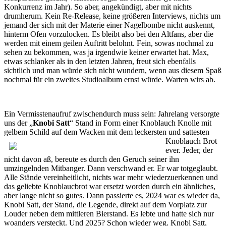
Konkurrenz im Jahr). So aber, angekündigt, aber mit nichts
drumherum. Kein Re-Release, keine größeren Interviews, nichts um
jemand der sich mit der Materie einer Nagelbombe nicht auskennt,
hinterm Ofen vorzulocken. Es bleibt also bei den Altfans, aber die
werden mit einem geilen Auftritt belohnt. Fein, sowas nochmal zu
sehen zu bekommen, was ja irgendwie keiner erwartet hat. Max,
etwas schlanker als in den letzten Jahren, freut sich ebenfalls
sichtlich und man würde sich nicht wundern, wenn aus diesem Spaß
nochmal für ein zweites Studioalbum ernst würde. Warten wirs ab.
Ein Vermisstenaufruf zwischendurch muss sein: Jahrelang versorgte
uns der „
Knobi Satt
“ Stand in Form einer Knoblauch Knolle mit
gelbem Schild auf dem Wacken mit dem leckersten und sattesten
Knoblauch Bro
t
ever. Jeder, der
nicht davon aß, bereute es durch den Geruch seiner ihn
umzingelnden Mitbanger. Dann verschwand er. Er war totgeglaubt.
Alle Stände vereinheitlicht, nichts war mehr wiederzuerkennen und
das geliebte Knoblaucbrot war ersetzt worden durch ein ähnliches,
aber lange nicht so gutes. Dann passierte es, 2024 war es wieder da,
Knobi Satt, der Stand, die Legende, direkt auf dem Vorplatz zur
Louder neben dem mittleren Bierstand. Es lebte und hatte sich nur
woanders versteckt. Und 2025? Schon wieder weg. Knobi Satt,