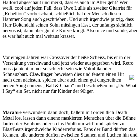
Halford abgeschaut und merkt, dass es auch im Alter geht? Wer
weiß, cool auf jeden Fall, dass Uwe Lullis als zweiter Gitarrist für
„Rebellion“ vorbeischaut, schließlich hat der Mensch diesen
Hammer Song auch geschrieben. Und auch irgendwie putzig, dass
Herr Boltendahl seinen Sohn mitsingen lässt, der anfangs sichtlich
nervös ist, dann aber gut die Kurve kriegt. Also nice und solide, aber
es war halt auch mal weitaus krasser.
Vor einigen Jahren war Crossover der heiße Scheiss, bis er in der
Versenkung verschwand und jetzt wieder ausgegraben wird. Retro
muss ja nicht immer so schlecht sein wie Vokuhila oder
Schnauzbart.
Clawfinger
beweisen dies und feuern einen Hit
nach dem nächsten, spielen aber auch einen gut eingereihten
neuen Song namens „Ball & Chain“ und beschließen mit „Do What
I Say“ ein Set, nicht nur für Kinder der 90iger.
Macabre
verwundern dann doch, ballern mit ordenltlich Death
Metal los, lassen dann einene maskierten Menschen über die Bühne
laufen der Bonbons oder so ins Publikum wirft und spielen zu
BlastBeats irgendwelche Kinderrefrains. Fans der Band dürften das
Kennen, alle anderen dürften zwischen Staunen und Lachen hin und