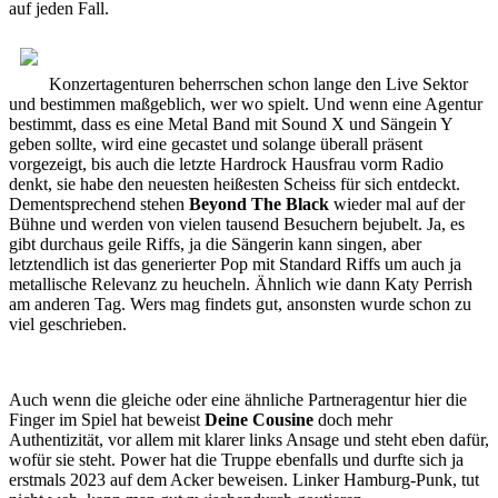
auf jeden Fall.
Konzertagenturen beherrschen schon lange den Live Sektor
und bestimmen maßgeblich, wer wo spielt. Und wenn eine Agentur
bestimmt, dass es eine Metal Band mit Sound X und Sängein Y
geben sollte, wird eine gecastet und solange überall präsent
vorgezeigt, bis auch die letzte Hardrock Hausfrau vorm Radio
denkt, sie habe den neuesten heißesten Scheiss für sich entdeckt.
Dementsprechend stehen
Beyond The Black
wieder mal auf der
Bühne und werden von vielen tausend Besuchern bejubelt. Ja, es
gibt durchaus geile Riffs, ja die Sängerin kann singen, aber
letztendlich ist das generierter Pop mit Standard Riffs um auch ja
metallische Relevanz zu heucheln. Ähnlich wie dann Katy Perrish
am anderen Tag. Wers mag findets gut, ansonsten wurde schon zu
viel geschrieben.
Auch wenn die gleiche oder eine ähnliche Partneragentur hier die
Finger im Spiel hat beweist
Deine Cousine
doch mehr
Authentizität, vor allem mit klarer links Ansage und steht eben dafür,
wofür sie steht. Power hat die Truppe ebenfalls und durfte sich ja
erstmals 2023 auf dem Acker beweisen. Linker Hamburg-Punk, tut