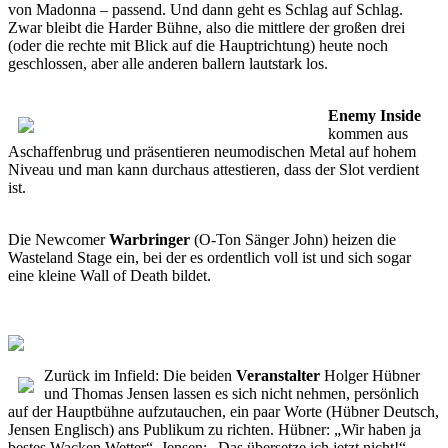
von Madonna – passend. Und dann geht es Schlag auf Schlag.
Zwar bleibt die Harder Bühne, also die mittlere der großen drei
(oder die rechte mit Blick auf die Hauptrichtung) heute noch
geschlossen, aber alle anderen ballern lautstark los.
Enemy Inside
kommen aus
Aschaffenbrug und präsentieren neumodischen Metal auf hohem
Niveau und man kann durchaus attestieren, dass der Slot verdient
ist.
Die Newcomer
Warbringer
(O-Ton Sänger John) heizen die
Wasteland Stage ein, bei der es ordentlich voll ist und sich sogar
eine kleine Wall of Death bildet.
Zurück im Infield: Die beiden
Veranstalter
Holger Hübner
und Thomas Jensen lassen es sich nicht nehmen, persönlich
auf der Hauptbühne aufzutauchen, ein paar Worte (Hübner Deutsch,
Jensen Englisch) ans Publikum zu richten. Hübner: „Wir haben ja
bestes Wacken Wetter“. Jensen: „Das übersetze ich jetzt nicht!“.