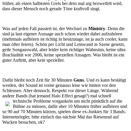
früher, als einen halbtoten Greis bei dem mal arg bezweifelt wird,
dass dieser Mensch noch gerade Töne kraftvoll singt.
Was auf jeden Fall passiert ist, der Wechsel zu
Ministry
. Denn die
sind ja laut eigener Aussage auch schon wieder dabei aufzuhören
(mehrmals aufhören ist richtig in heutzutage, ist ja auch cooler, kann
man öfter feiern). Schön per Licht und Leinwand in Szene gesetzt,
geile Songauswahl, aber leider kein richtiger Wahnsinn, keine ultra
Brachialität wie 2006, keine speziellen Ansagen. Was bleibt ist ein
guter Auftritt, aber kein spezieller.
Dafür bleibt noch Zeit für 30 Minuten
Guns
. Und es kann bestätigt
werden, der Sound ist vorne genauso leise wie hinten vor den
Schleusen. Aber dennoch, Respekt vor dieser Länge. Während
andere Bands (hat jemand Halo Effect gesagt?) mal schnell
technische
Probleme vorgaukeln um nicht pünktlich auf die
Bühne zu müssen, dafür aber 10 Minuten früher aufhören und
so 90 auf 70 Minuten kürzen, spielen diese ex-Junkies für 3 Bands.
Internetnörgler, bitte einfach das nächste Mal das Riesenrad auf
Wacken besuchen, ok?