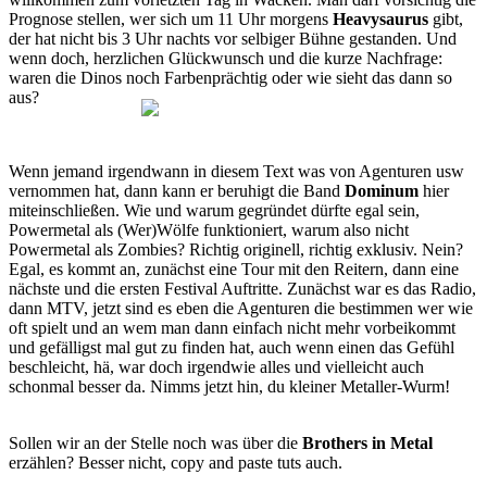
Prognose stellen, wer sich um 11 Uhr morgens
Heavysaurus
gibt,
der hat nicht bis 3 Uhr nachts vor selbiger Bühne gestanden. Und
wenn doch, herzlichen Glückwunsch und die kurze Nachfrage:
waren die Dinos noch Farbenprächtig oder wie sieht das dann so
aus?
Wenn jemand irgendwann in diesem Text was von Agenturen usw
vernommen hat, dann kann er beruhigt die Band
Dominum
hier
miteinschließen. Wie und warum gegründet dürfte egal sein,
Powermetal als (Wer)Wölfe funktioniert, warum also nicht
Powermetal als Zombies? Richtig originell, richtig exklusiv. Nein?
Egal, es kommt an, zunächst eine Tour mit den Reitern, dann eine
nächste und die ersten Festival Auftritte. Zunächst war es das Radio,
dann MTV, jetzt sind es eben die Agenturen die bestimmen wer wie
oft spielt und an wem man dann einfach nicht mehr vorbeikommt
und gefälligst mal gut zu finden hat, auch wenn einen das Gefühl
beschleicht, hä, war doch irgendwie alles und vielleicht auch
schonmal besser da. Nimms jetzt hin, du kleiner Metaller-Wurm!
Sollen wir an der Stelle noch was über die
Brothers in Metal
erzählen? Besser nicht, copy and paste tuts auch.