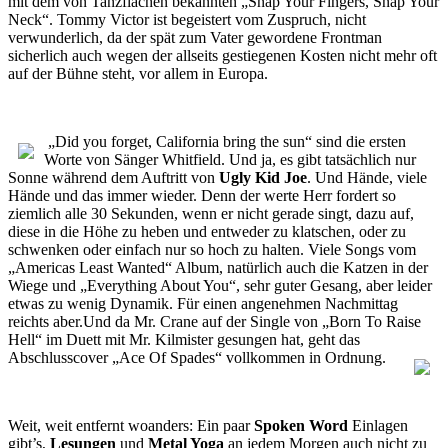
mit dem von Tanzflächen bekannten „Snap Your Fingers, Snap Your
Neck“. Tommy Victor ist begeistert vom Zuspruch, nicht
verwunderlich, da der spät zum Vater gewordene Frontman
sicherlich auch wegen der allseits gestiegenen Kosten nicht mehr oft
auf der Bühne steht, vor allem in Europa.
„
Did you forget, California bring the sun“ sind die ersten
Worte von Sänger Whitfield. Und ja, es gibt tatsächlich nur
Sonne während dem Auftritt von
Ugly Kid Joe
. Und Hände, viele
Hände und das immer wieder. Denn der werte Herr fordert so
ziemlich alle 30 Sekunden, wenn er nicht gerade singt, dazu auf,
diese in die Höhe zu heben und entweder zu klatschen, oder zu
schwenken oder einfach nur so hoch zu halten. Viele Songs vom
„Americas Least Wanted“ Album, natürlich auch die Katzen in der
Wiege und „Everything About You“, sehr guter Gesang, aber leider
etwas zu wenig Dynamik. Für einen angenehmen Nachmittag
reichts aber.Und da Mr. Crane auf der Single von „Born To Raise
Hell“ im Duett mit Mr. Kilmister gesungen hat, geht das
Abschlusscover „Ace Of Spades“ vollkommen in Ordnung.
Weit, weit entfernt woanders: Ein paar
Spoken Word
Einlagen
gibt’s,
Lesungen
und
Metal Yoga
an jedem Morgen auch nicht zu