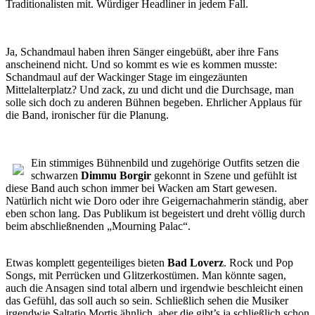
Traditionalisten mit. Würdiger Headliner in jedem Fall.
Ja, Schandmaul haben ihren Sänger eingebüßt, aber ihre Fans
anscheinend nicht. Und so kommt es wie es kommen musste:
Schandmaul auf der Wackinger Stage im eingezäunten
Mittelalterplatz? Und zack, zu und dicht und die Durchsage, man
solle sich doch zu anderen Bühnen begeben. Ehrlicher Applaus für
die Band, ironischer für die Planung.
Ein stimmiges Bühnenbild und zugehörige Outfits setzen die
schwarzen
Dimmu Borgir
gekonnt in Szene und gefühlt ist
diese Band auch schon immer bei Wacken am Start gewesen.
Natürlich nicht wie Doro oder ihre Geigernachahmerin ständig, aber
eben schon lang. Das Publikum ist begeistert und dreht völlig durch
beim abschließnenden „Mourning Palac“.
Etwas komplett gegenteiliges bieten
Bad Loverz
. Rock und Pop
Songs, mit Perrücken und Glitzerkostümen. Man könnte sagen,
auch die Ansagen sind total albern und irgendwie beschleicht einen
das Gefühl, das soll auch so sein. Schließlich sehen die Musiker
irgendwie Saltatio Mortis ähnlich, aber die gibt’s ja schließlich schon