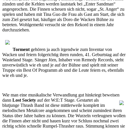
zünden und die Kehlen werden lautstark bei „Enter Sandman“
angesprochen. Die Finnen scheuen sich nicht, sogar „St. Anger“ zu
spielen und haben mit Tina Guo die Frau als Gast am Start, die sich
zum Ziel gesetzt hat, häufiger als Doro die Wacken Bühne zu
betreten. Wohlgemerkt versucht sie den Rekord in einem Jahr
durchzuziehen.
Torment
gehören ja auch irgendwie zum Inventar von
Wacken und feiern folgerichtig ihren runden, 41. Geburtstag auf der
Wasteland Stage. Sänger Jörn, Inhaber von Remedy Records, steht
unverwüstlich wie eh und je auf der Bühne und spielt mit seiner
Truppe ein Best Of Programm ab und die Leute feiern es, ebenfalls
wie eh und je.
Wie man eine musikalische Verwandlung gut hinkriegt beweisen
dann
Lost Society
auf der W:E:T Stage. Gestartet als
blutjunge Thrash Band ist diese mittlerweile komplett im
melodischen Metalcore angekommen und scheint zumindest ihren
Status über Jahre halten zu können. Die Wurzeln verleugnen wollen
die Finnen aber nicht und hauen kurz vor Schluss nochmal zwei
richtig schön schnelle Rumpel-Thrasher raus. Stimmung können sie