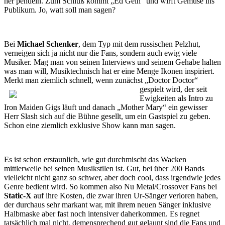
her pendeln. Zum Schluß kommt „Ed Gein“ und wirft Gemüse ins
Publikum. Jo, watt soll man sagen?
Bei
Michael Schenker
, dem Typ mit dem russischen Pelzhut,
verneigen sich ja nicht nur die Fans, sondern auch ewig viele
Musiker. Mag man von seinen Interviews und seinem Gehabe halten
was man will, Musiktechnisch hat er eine Menge Ikonen inspiriert.
Merkt man ziemlich schnell,
wenn zunächst „Doctor Doctor“
gespielt wird, der seit
Ewigkeiten als Intro zu
Iron Maiden Gigs läuft und danach „Mother Mary“ ein gewisser
Herr Slash sich auf die Bühne gesellt, um ein Gastspiel zu geben.
Schon eine ziemlich exklusive Show kann man sagen.
Es ist schon erstaunlich, wie gut durchmischt das Wacken
mittlerweile bei seinen Musikstilen ist. Gut, bei über 200 Bands
vielleicht nicht ganz so schwer, aber doch cool, dass irgendwie jedes
Genre bedient wird. So kommen also Nu Metal/Crossover Fans bei
Static-X
auf ihre Kosten, die zwar ihren Ur-Sänger verloren haben,
der durchaus sehr markant war, mit ihrem neuen Sänger inklusive
Halbmaske aber fast noch intensiver daherkommen. Es regnet
tatsächlich mal nicht, demensprechend gut gelaunt sind die Fans und