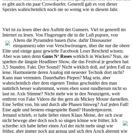
es gibt auch ein paar Crowdsurfer. Generell gab es von dieser
Spezies wahrscheinlich noch nie so wenig wie in diesem Jahr.
Viel ist zu lesen über den Auftritt der Gunners. Viel ist generell im
Internet zu lesen. Von Flugzeugen die in die Luft pupsen, von
Aliens
die Pyramiden bauen (bzw. dafür Dinosaurier
einspannen) oder von Verschwörungen, über die nur die obere
Elite und einige ganz gewiefte Facebook Leser Bescheid wissen.
Aber was taten denn
Guns N‘ Roses
wirklich in Wacken? Nun, sie
spielten die längste Headliner Show, die das Festival je gesehen hat:
3,5 Stunden. Fakt. Der Sound? Nicht wirklich doll, auf jeden Fall zu
leise. Harmonierte deren Analog mit neuester Technik dort nicht?
Kann man vermuten. Dauerhaftes Piepen? Mag sein, aber
wahrscheinlich eher dem eigenen Tinitus geschuldet den man
natürlich besser wahrnimmt, wenns eben sonst rundherum nicht so
laut ist. Axls Stimme? Nicht mehr wie in den Neunzigern, weit
entfernt von Fake Videos die ihn gern als Mickey Mouse darstellen.
Eine Setlist von, bis und durch alle Phasen hinweg? Auf jeden Fall!
Eine agile und bestens eingespielte Band? Hundertprozent.
Jemand schrieb, er habe lieber einen Klaus Meine, der sich zwar
nicht bewege aber doch noch so singen könne wie früher. Ich
schreibe: ich habe lieber einen Axl der nicht mehr singt wie
früher, aber immer noch gut genug und sich den Arsch abrennt wie