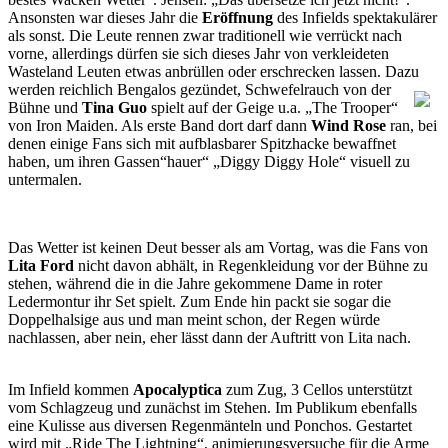
Ansonsten war dieses Jahr die
Eröffnung
des Infields spektakulärer
als sonst. Die Leute rennen zwar traditionell wie verrückt nach
vorne, allerdings dürfen sie sich dieses Jahr von verkleideten
Wasteland Leuten etwas anbrüllen oder erschrecken lassen. Dazu
werden reichlich Bengalos gezündet,
Schwefelrauch von der
Bühne und
Tina Guo
spielt auf der Geige u.a. „The Trooper“
von Iron Maiden. Als erste Band dort darf dann
Wind Rose
ran, bei
denen einige Fans sich mit aufblasbarer Spitzhacke bewaffnet
haben, um ihren Gassen“hauer“ „Diggy Diggy Hole“ visuell zu
untermalen.
Das Wetter ist keinen Deut besser als am Vortag, was die Fans von
Lita Ford
nicht davon abhält, in Regenkleidung vor der Bühne zu
stehen, während die in die Jahre gekommene Dame in roter
Ledermontur ihr Set spielt. Zum Ende hin packt sie sogar die
Doppelhalsige aus und man meint schon, der Regen würde
nachlassen, aber nein, eher lässt dann der Auftritt von Lita nach.
Im Infield kommen
Apocalyptica
zum Zug, 3 Cellos unterstützt
vom Schlagzeug und zunächst im Stehen. Im Publikum ebenfalls
eine Kulisse aus diversen Regenmänteln und Ponchos. Gestartet
wird mit „Ride The Lightning“, animierungsversuche für die Arme