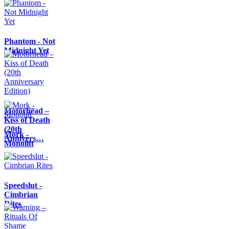
Phantom - Not
Midnight Yet
Motörhead –
Kiss of Death
(20th
Mork -
Annivers…
Monolitt
Speedslut -
Cimbrian
Rites