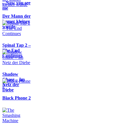
– Now you see
me
Der Mann der
immer kleiner
wurde
Spinal Tap 2 –
The End
Continues
Shadow
Chase – Im
Netz der
Diebe
Black Phone 2