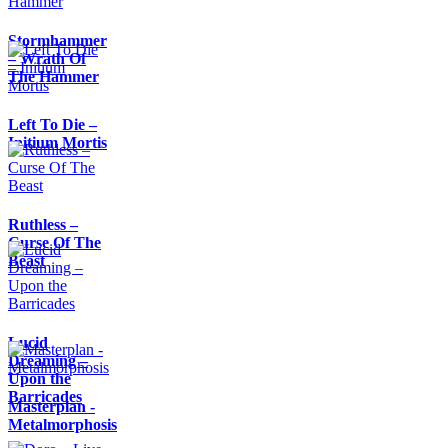
Stormhammer
– Wrath Of
The Hammer
Left To Die –
Initium Mortis
Ruthless –
Curse Of The
Beast
Lucid
Dreaming –
Upon the
Barricades
Masterplan -
Metalmorphosis