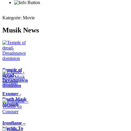
Kategorie:
Movie
Musik News
Temple of
dread-
Dreadspawn
dominion
Exumer -
Death Mask
Messiah
Ironflame –
Worlds To