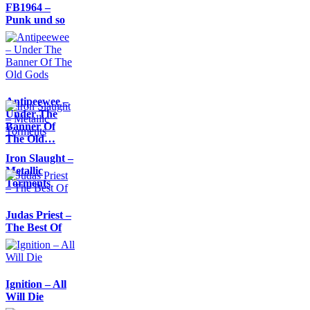
FB1964 –
Punk und so
Antipeewee –
Under The
Banner Of
The Old…
Iron Slaught –
Metallic
Torments
Judas Priest –
The Best Of
Ignition – All
Will Die