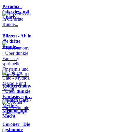
Paradox -
Interview mit
Charly
Blizzen - Ab in
die dritte
Runde...
Voidceremony
- Über dunkle
Fantasie, spi…
Dolmen Gate -
Mythos,
Melodie und
Macht
Coroner - Die
bestimmte