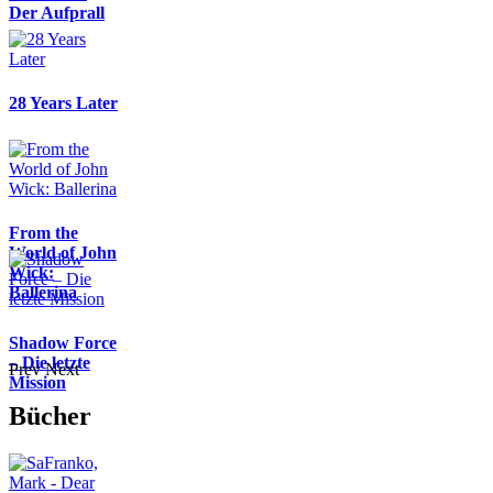
Der Aufprall
28 Years Later
From the
World of John
Wick:
Ballerina
Shadow Force
– Die letzte
Prev
Next
Mission
Bücher