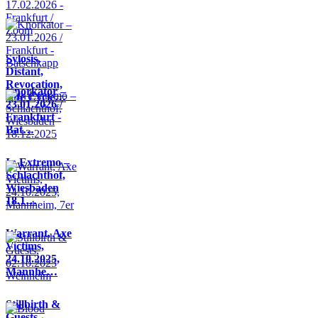
Sylosis,
Distant,
Revocation,
Knorkator –
Life Cycle…
23.01.2026 /
Frankfurt -
Bat…
In Extremo –
Schlachthof,
Wiesbaden
18.1…
Warrant, Axe
Victims,
24.10.2025,
Mannhe…
Stillbirth &
Guests,