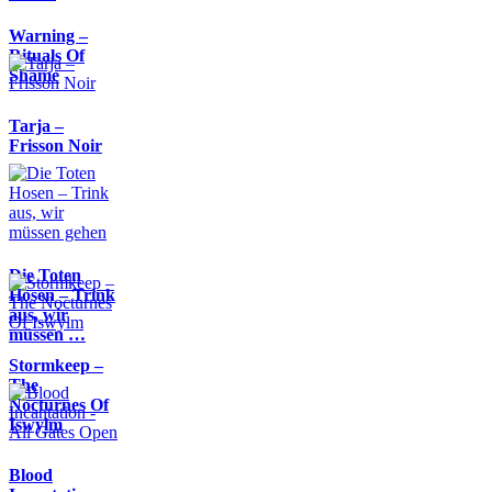
Warning –
Rituals Of
Shame
Tarja –
Frisson Noir
Die Toten
Hosen – Trink
aus, wir
müssen …
Stormkeep –
The
Nocturnes Of
Iswylm
Blood