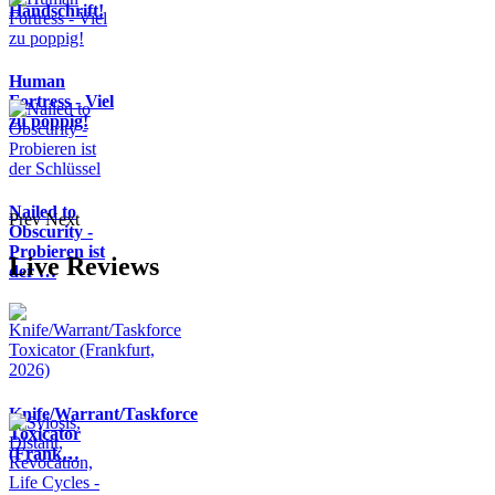
Handschrift!
Human
Fortress - Viel
zu poppig!
Nailed to
Prev
Next
Obscurity -
Probieren ist
Live Reviews
der …
Knife/Warrant/Taskforce
Toxicator
(Frank…