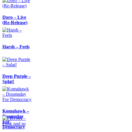
Doro – Live
(Re-Release)
Harsh – Feels
Deep Purple –
Splat!
Komahawk –
Doomsday
For
Democracy