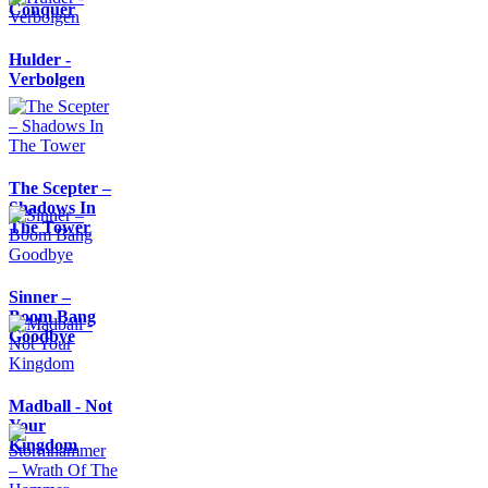
Conquer
Hulder -
Verbolgen
The Scepter –
Shadows In
The Tower
Sinner –
Boom Bang
Goodbye
Madball - Not
Your
Kingdom