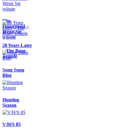
The
Housemaid –
Wenn Sie
wüsste
28 Years Later
– The Bone
Temple
Song Sung
Blue
Hunting
Season
V/H/S 85