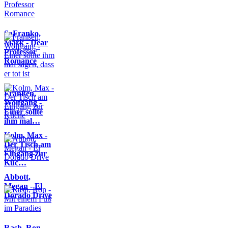
SaFranko,
Mark - Dear
Professor
Romance
Franßen,
Wolfgang -
Einer sollte
ihm mal…
Kolm, Max -
Der Tisch am
Eingang zur
Küc…
Abbott,
Megan - El
Dorado Drive
Rash, Ron -