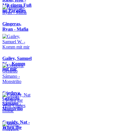
Mit einem Fuß
im Paradies
Gingeras,
Ryan - Mafia
Gailey, Samuel
W. - Komm
mit mir
Córdova,
Gerardo
Sámano -
Monstrilio
Cassidy, Nat -
When the