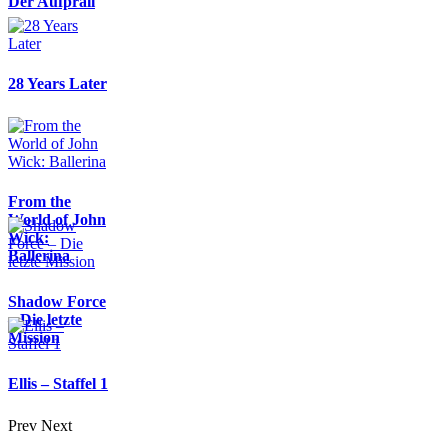
Der Aufprall
28 Years Later
From the
World of John
Wick:
Ballerina
Shadow Force
– Die letzte
Mission
Ellis – Staffel 1
Prev
Next