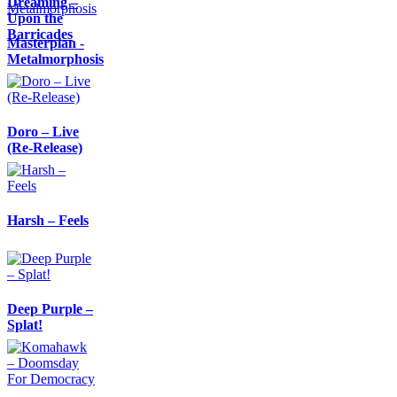
Dreaming –
Upon the
Barricades
Masterplan -
Metalmorphosis
Doro – Live
(Re-Release)
Harsh – Feels
Deep Purple –
Splat!