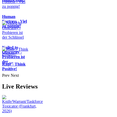
Human
Fortress - Viel
zu poppig!
Nailed to
Obscurity -
Probieren ist
der …
Rage - Think
Positive!
Prev
Next
Live Reviews