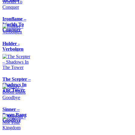
Ironflame –
Worlds To
Conquer
Hulder -
Verbolgen
The Scepter –
Shadows In
The Tower
Sinner –
Boom Bang
Goodbye