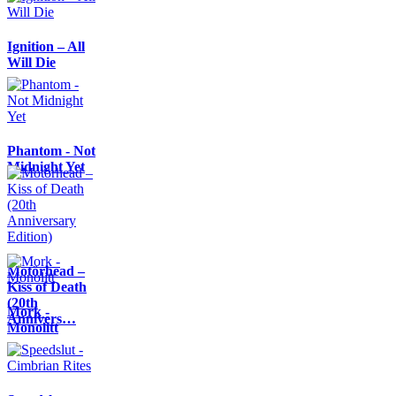
Ignition – All
Will Die
Phantom - Not
Midnight Yet
Motörhead –
Kiss of Death
(20th
Mork -
Annivers…
Monolitt