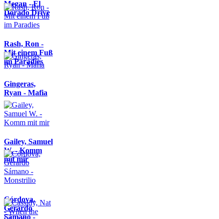
Megan - El
Dorado Drive
Rash, Ron -
Mit einem Fuß
im Paradies
Gingeras,
Ryan - Mafia
Gailey, Samuel
W. - Komm
mit mir
Córdova,
Gerardo
Sámano -