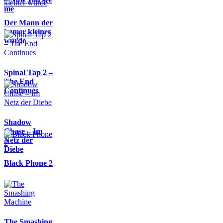
me
Der Mann der
immer kleiner
wurde
Spinal Tap 2 –
The End
Continues
Shadow
Chase – Im
Netz der
Diebe
Black Phone 2
The Smashing