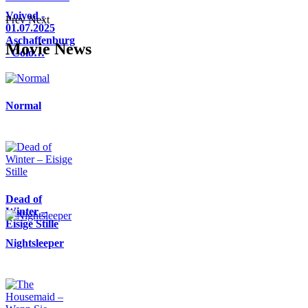
Voivod -
Prev
Next
01.07.2025
Aschaffenburg
Movie News
- Colo…
Normal
Dead of
Winter –
Eisige Stille
Nightsleeper