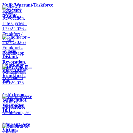
Knife/Warrant/Taskforce
Toxicator
(Frank…
Sylosis,
Distant,
Revocation,
Knorkator –
Life Cycle…
23.01.2026 /
Frankfurt -
Bat…
In Extremo –
Schlachthof,
Wiesbaden
18.1…
Warrant, Axe
Victims,