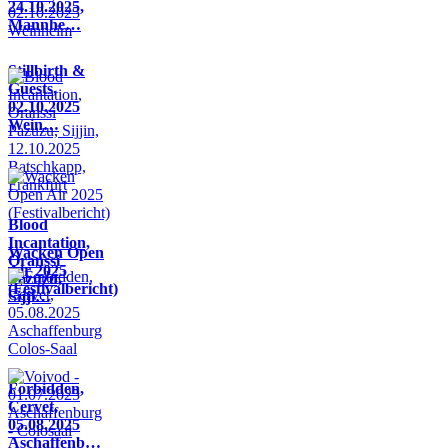
24.10.2025,
Mannhe…
Stillbirth &
Guests,
02.10.2025
Wein…
Blood
Incantation,
Wacken Open
Oranssi
Air 2025
Pazuzu,
(Festivalbericht)
Sijji…
Forbidden,
Cervet,
05.08.2025
Aschaffenb…