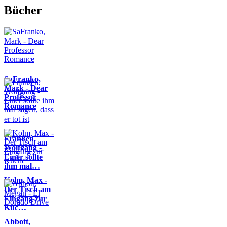
Bücher
SaFranko,
Mark - Dear
Professor
Romance
Franßen,
Wolfgang -
Einer sollte
ihm mal…
Kolm, Max -
Der Tisch am
Eingang zur
Küc…
Abbott,