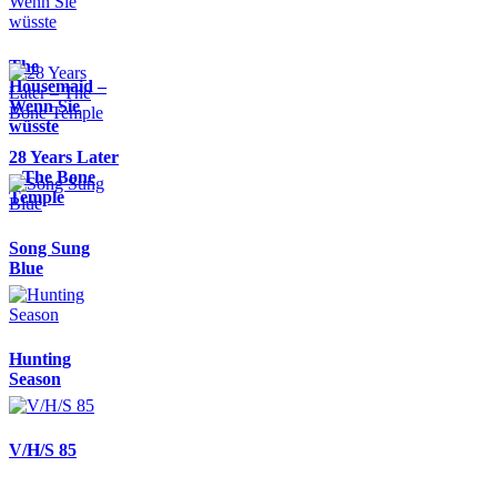
The
Housemaid –
Wenn Sie
wüsste
28 Years Later
– The Bone
Temple
Song Sung
Blue
Hunting
Season
V/H/S 85