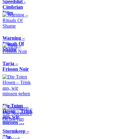
Speedslut -
Cimbrian
Rites
Warning –
Rituals Of
Shame
Tarja –
Frisson Noir
Die Toten
Hosen – Trink
aus, wir
müssen …
Stormkeep –
The