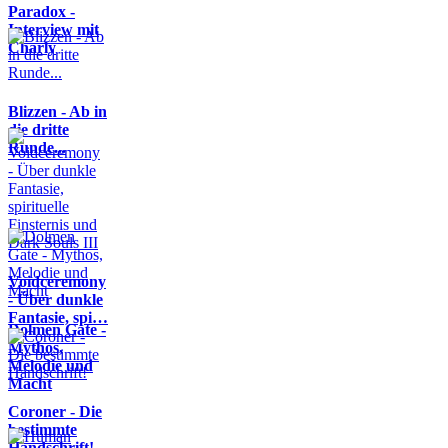
Paradox -
Interview mit
Charly
Blizzen - Ab in
die dritte
Runde...
Voidceremony
- Über dunkle
Fantasie, spi…
Dolmen Gate -
Mythos,
Melodie und
Macht
Coroner - Die
bestimmte
Handschrift!