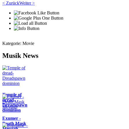
< Zurück
Weiter >
Kategorie:
Movie
Musik News
Temple of
dread-
Dreadspawn
dominion
Exumer -
Death Mask
Messiah