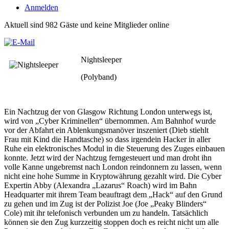
Anmelden
Aktuell sind 982 Gäste und keine Mitglieder online
Nightsleeper
(Polyband)
Ein Nachtzug der von Glasgow Richtung London unterwegs ist,
wird von „Cyber Kriminellen“ übernommen. Am Bahnhof wurde
vor der Abfahrt ein Ablenkungsmanöver inszeniert (Dieb stiehlt
Frau mit Kind die Handtasche) so dass irgendein Hacker in aller
Ruhe ein elektronisches Modul in die Steuerung des Zuges einbauen
konnte. Jetzt wird der Nachtzug ferngesteuert und man droht ihn
volle Kanne ungebremst nach London reindonnern zu lassen, wenn
nicht eine hohe Summe in Kryptowährung gezahlt wird. Die Cyber
Expertin Abby (Alexandra „Lazarus“ Roach) wird im Bahn
Headquarter mit ihrem Team beauftragt dem „Hack“ auf den Grund
zu gehen und im Zug ist der Polizist Joe (Joe „Peaky Blinders“
Cole) mit ihr telefonisch verbunden um zu handeln. Tatsächlich
können sie den Zug kurzzeitig stoppen doch es reicht nicht um alle