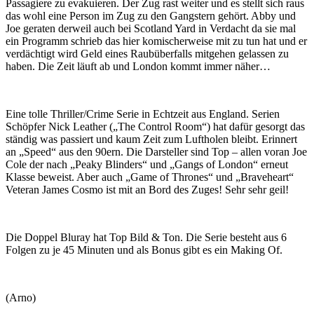
Passagiere zu evakuieren. Der Zug rast weiter und es stellt sich raus
das wohl eine Person im Zug zu den Gangstern gehört. Abby und
Joe geraten derweil auch bei Scotland Yard in Verdacht da sie mal
ein Programm schrieb das hier komischerweise mit zu tun hat und er
verdächtigt wird Geld eines Raubüberfalls mitgehen gelassen zu
haben. Die Zeit läuft ab und London kommt immer näher…
Eine tolle Thriller/Crime Serie in Echtzeit aus England. Serien
Schöpfer Nick Leather („The Control Room“) hat dafür gesorgt das
ständig was passiert und kaum Zeit zum Luftholen bleibt. Erinnert
an „Speed“ aus den 90ern. Die Darsteller sind Top – allen voran Joe
Cole der nach „Peaky Blinders“ und „Gangs of London“ erneut
Klasse beweist. Aber auch „Game of Thrones“ und „Braveheart“
Veteran James Cosmo ist mit an Bord des Zuges! Sehr sehr geil!
Die Doppel Bluray hat Top Bild & Ton. Die Serie besteht aus 6
Folgen zu je 45 Minuten und als Bonus gibt es ein Making Of.
(Arno)