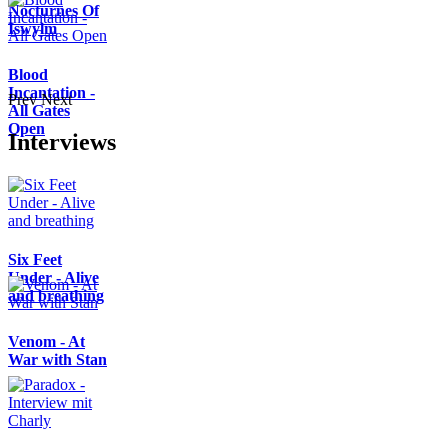
Nocturnes Of
Iswylm
Blood
Incantation -
Prev
Next
All Gates
Open
Interviews
Six Feet
Under - Alive
and breathing
Venom - At
War with Stan