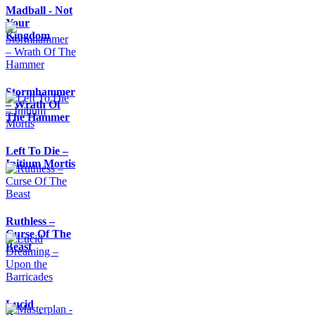
Madball - Not
Your
Kingdom
Stormhammer
– Wrath Of
The Hammer
Left To Die –
Initium Mortis
Ruthless –
Curse Of The
Beast
Lucid