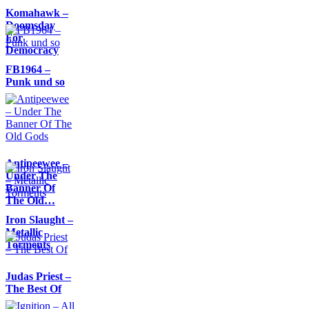
Komahawk –
Doomsday
For
Democracy
FB1964 –
Punk und so
Antipeewee –
Under The
Banner Of
The Old…
Iron Slaught –
Metallic
Torments
Judas Priest –
The Best Of