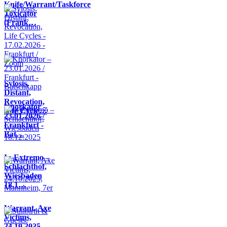
Knife/Warrant/Taskforce
Toxicator
(Frank…
Sylosis,
Distant,
Revocation,
Knorkator –
Life Cycle…
23.01.2026 /
Frankfurt -
Bat…
In Extremo –
Schlachthof,
Wiesbaden
18.1…
Warrant, Axe
Victims,
24.10.2025,