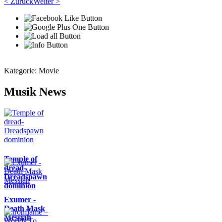
< Zurück
Weiter >
Kategorie:
Movie
Musik News
Temple of
dread-
Dreadspawn
dominion
Exumer -
Death Mask
Messiah