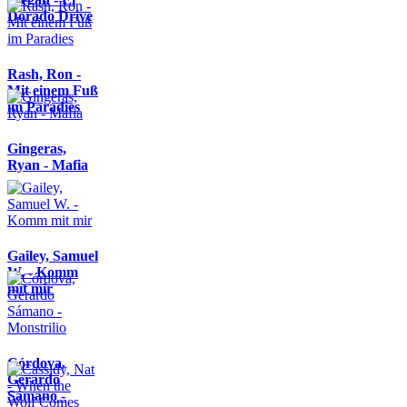
Dorado Drive
Rash, Ron -
Mit einem Fuß
im Paradies
Gingeras,
Ryan - Mafia
Gailey, Samuel
W. - Komm
mit mir
Córdova,
Gerardo
Sámano -