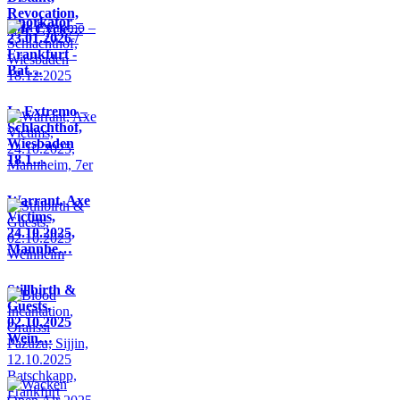
Revocation,
Knorkator –
Life Cycle…
23.01.2026 /
Frankfurt -
Bat…
In Extremo –
Schlachthof,
Wiesbaden
18.1…
Warrant, Axe
Victims,
24.10.2025,
Mannhe…
Stillbirth &
Guests,
02.10.2025
Wein…