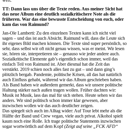
wert.
TT: Dann lass uns über die Texte reden. Aus meiner Sicht hat
das neue Album eine deutlich sozialkritischere Note als die
früheren. War das eine bewusste Entscheidung von euch, oder
kam das von Raimund?
Jan-Ole Lamberti: Zu den einzelnen Texten kann ich nicht viel
sagen – und das ist auch Absicht. Raimund will, dass die Leute sich
ihr eigenes Bild machen können. Die Texte sind super persönlich, so
sehr, dass selbst wir oft nicht genau wissen, was er meint. Wir lesen
sie, hören sie, interpretieren sie – genauso wie jeder andere auch.
Sozialkritische Elemente gab’s eigentlich schon immer, weil das
einfach Teil von Raimund ist. Aber diesmal hat die Zeit das
verstärkt. 2019 schien noch alles fast zu gut – und dann ging’s
plötzlich bergab. Pandemie, politische Krisen, all das hat natürlich
auch Einfluss gehabt, während wir das Album geschrieben haben.
Als Band haben wir außerdem gemerkt, dass wir unsere politische
Haltung stärker nach außen tragen wollen. Früher dachten wir:
Musik ist Musik, lass das mal für sich stehen. Heute sehen wir das
anders. Wir sind politisch schon immer klar gewesen, aber
inzwischen wollen wir das auch deutlicher zeigen.
Das spiegelt sich auch im Alltag wider: Auf Tour lebt mehr als die
Hälfte der Band und Crew vegan, viele auch privat. Alkohol spielt
kaum noch eine Rolle. Ich trage politische Statements inzwischen
sogar wortwörtlich auf dem Kopf
(Zeigt auf seine „FCK AFD“