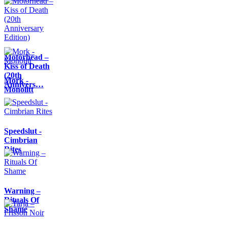
Motörhead –
Kiss of Death
(20th
Mork -
Annivers…
Monolitt
Speedslut -
Cimbrian
Rites
Warning –
Rituals Of
Shame