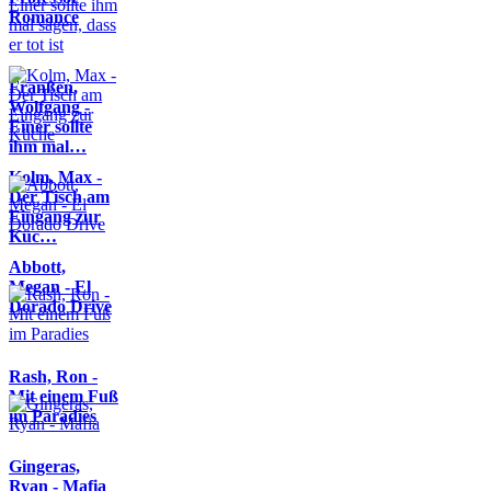
Romance
Franßen,
Wolfgang -
Einer sollte
ihm mal…
Kolm, Max -
Der Tisch am
Eingang zur
Küc…
Abbott,
Megan - El
Dorado Drive
Rash, Ron -
Mit einem Fuß
im Paradies
Gingeras,
Ryan - Mafia