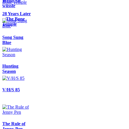
Wenn Sie
wüsste
28 Years Later
– The Bone
Temple
Song Sung
Blue
Hunting
Season
V/H/S 85
The Rule of
Jenny Pen