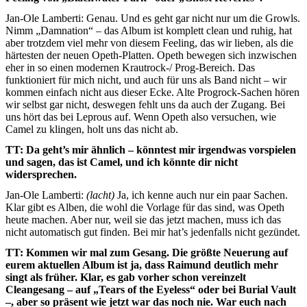
Jan-Ole Lamberti: Genau. Und es geht gar nicht nur um die Growls.
Nimm „Damnation“ – das Album ist komplett clean und ruhig, hat
aber trotzdem viel mehr von diesem Feeling, das wir lieben, als die
härtesten der neuen Opeth-Platten. Opeth bewegen sich inzwischen
eher in so einen modernen Krautrock-/ Prog-Bereich. Das
funktioniert für mich nicht, und auch für uns als Band nicht – wir
kommen einfach nicht aus dieser Ecke. Alte Progrock-Sachen hören
wir selbst gar nicht, deswegen fehlt uns da auch der Zugang. Bei
uns hört das bei Leprous auf. Wenn Opeth also versuchen, wie
Camel zu klingen, holt uns das nicht ab.
TT: Da geht’s mir ähnlich – könntest mir irgendwas vorspielen
und sagen, das ist Camel, und ich könnte dir nicht
widersprechen.
Jan-Ole Lamberti:
(lacht)
Ja, ich kenne auch nur ein paar Sachen.
Klar gibt es Alben, die wohl die Vorlage für das sind, was Opeth
heute machen. Aber nur, weil sie das jetzt machen, muss ich das
nicht automatisch gut finden. Bei mir hat’s jedenfalls nicht gezündet.
TT: Kommen wir mal zum Gesang. Die größte Neuerung auf
eurem aktuellen Album ist ja, dass Raimund deutlich mehr
singt als früher. Klar, es gab vorher schon vereinzelt
Cleangesang – auf „Tears of the Eyeless“ oder bei Burial Vault
–, aber so präsent wie jetzt war das noch nie. War euch nach