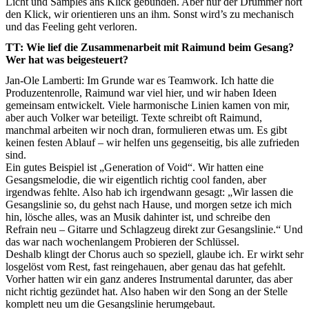
Licht und Samples ans Klick gebunden. Aber nur der Drummer hört
den Klick, wir orientieren uns an ihm. Sonst wird’s zu mechanisch
und das Feeling geht verloren.
TT: Wie lief die Zusammenarbeit mit Raimund beim Gesang?
Wer hat was beigesteuert?
Jan-Ole Lamberti: Im Grunde war es Teamwork. Ich hatte die
Produzentenrolle, Raimund war viel hier, und wir haben Ideen
gemeinsam entwickelt. Viele harmonische Linien kamen von mir,
aber auch Volker war beteiligt. Texte schreibt oft Raimund,
manchmal arbeiten wir noch dran, formulieren etwas um. Es gibt
keinen festen Ablauf – wir helfen uns gegenseitig, bis alle zufrieden
sind.
Ein gutes Beispiel ist „Generation of Void“. Wir hatten eine
Gesangsmelodie, die wir eigentlich richtig cool fanden, aber
irgendwas fehlte. Also hab ich irgendwann gesagt: „Wir lassen die
Gesangslinie so, du gehst nach Hause, und morgen setze ich mich
hin, lösche alles, was an Musik dahinter ist, und schreibe den
Refrain neu – Gitarre und Schlagzeug direkt zur Gesangslinie.“ Und
das war nach wochenlangem Probieren der Schlüssel.
Deshalb klingt der Chorus auch so speziell, glaube ich. Er wirkt sehr
losgelöst vom Rest, fast reingehauen, aber genau das hat gefehlt.
Vorher hatten wir ein ganz anderes Instrumental darunter, das aber
nicht richtig gezündet hat. Also haben wir den Song an der Stelle
komplett neu um die Gesangslinie herumgebaut.