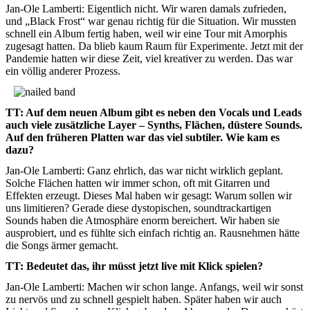
Jan-Ole Lamberti: Eigentlich nicht. Wir waren damals zufrieden,
und „Black Frost“ war genau richtig für die Situation. Wir mussten
schnell ein Album fertig haben, weil wir eine Tour mit Amorphis
zugesagt hatten. Da blieb kaum Raum für Experimente. Jetzt mit der
Pandemie hatten wir diese Zeit, viel kreativer zu werden. Das war
ein völlig anderer Prozess.
TT: Auf dem neuen Album gibt es neben den Vocals und Leads
auch viele zusätzliche Layer – Synths, Flächen, düstere Sounds.
Auf den früheren Platten war das viel subtiler. Wie kam es
dazu?
Jan-Ole Lamberti: Ganz ehrlich, das war nicht wirklich geplant.
Solche Flächen hatten wir immer schon, oft mit Gitarren und
Effekten erzeugt. Dieses Mal haben wir gesagt: Warum sollen wir
uns limitieren? Gerade diese dystopischen, soundtrackartigen
Sounds haben die Atmosphäre enorm bereichert. Wir haben sie
ausprobiert, und es fühlte sich einfach richtig an. Rausnehmen hätte
die Songs ärmer gemacht.
TT: Bedeutet das, ihr müsst jetzt live mit Klick spielen?
Jan-Ole Lamberti: Machen wir schon lange. Anfangs, weil wir sonst
zu nervös und zu schnell gespielt haben. Später haben wir auch