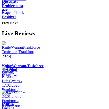
Obscurity -
Probieren ist
der …
Rage - Think
Positive!
Prev
Next
Live Reviews
Knife/Warrant/Taskforce
Toxicator
(Frank…
Sylosis,
Distant,