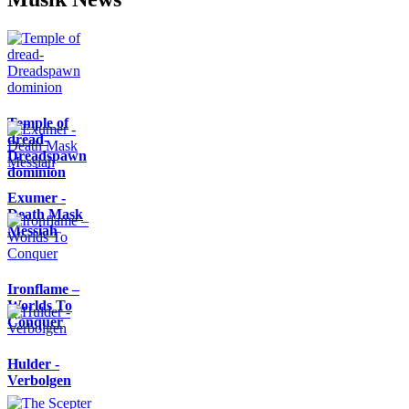
Temple of
dread-
Dreadspawn
dominion
Exumer -
Death Mask
Messiah
Ironflame –
Worlds To
Conquer
Hulder -
Verbolgen