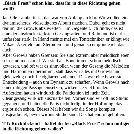
„Black Frost“ schon klar, dass ihr in diese Richtung gehen
wollt?
Jan-Ole Lamberti: Ja, das war von Anfang an klar. Wir wollten ein
dynamischeres, vielseitigeres Album machen. Dabei geht es nicht
darum, die Growls abzuwerten – im Gegenteil. Ich finde, das ist
eine der ausdrucksstärksten Gesangsarten, und Raimund ist darin
unfassbar stark. In Irland meinte mal ein Tontechniker, er klingt wie
Mikael Åkerfeldt auf Steroiden – und genau so empfinde ich das
auch.
Aber Growls haben Grenzen: Sie sind extrem, aber melodisch eben
sehr eindimensional. Wir sind als Band immer schon melodisch
gewesen, und oft war es sinnvoller, wenn der Gesang die Melodien
und Harmonien übernimmt, statt dass wir alles mit Growls und
gleichzeitig noch Leadgitarren zubauen. Das war eine bewusste
Entscheidung – auch um Dynamik zu schaffen. Wenn Growls nach
einer ruhigen Passage einsetzen, wirken sie viel brutaler.
Außerdem hatten wir durch die Pandemie viel mehr Zeit,
Cleangesang wirklich auszuarbeiten. Vorher sind wir oft ins Studio
gegangen und hatten die Parts nicht fertig, in der Hoffnung, das
ergibt sich schon. Dieses Mal haben wir die Songs komplett
ausgearbeitet, bevor wir ins Studio sind. Das hat enorm geholfen.
TT: Rückblickend – hättet ihr bei „Black Frost“ schon mutiger
in die Richtung gehen wollen?