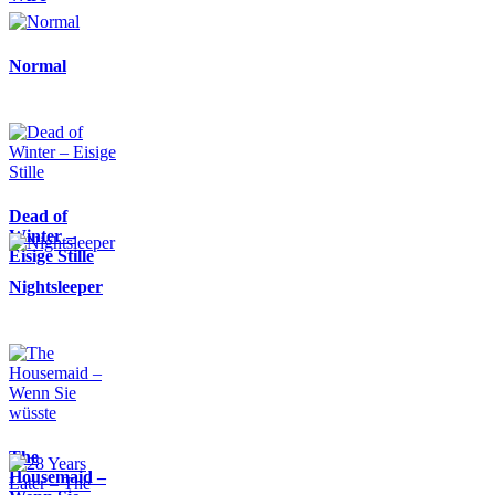
Normal
Dead of
Winter –
Eisige Stille
Nightsleeper
The
Housemaid –