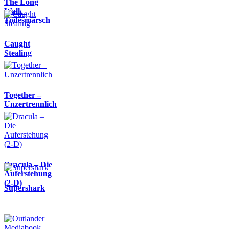
The Long
Walk -
Todesmarsch
Caught
Stealing
Together –
Unzertrennlich
Dracula – Die
Auferstehung
(2-D)
Supershark