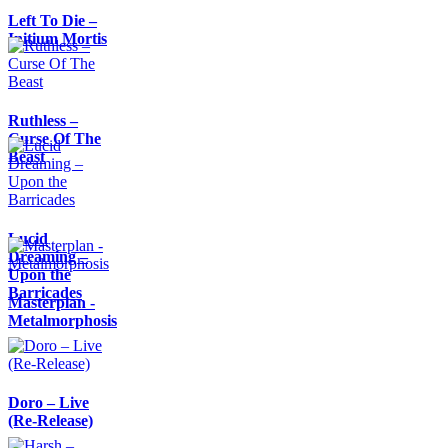
Left To Die –
Initium Mortis
Ruthless –
Curse Of The
Beast
Lucid
Dreaming –
Upon the
Barricades
Masterplan -
Metalmorphosis
Doro – Live
(Re-Release)