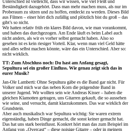
Unterschied ist vielleicht, dass wir wissen, wie viel Fleiß und
Beständigkeit dazugehört. Dass man mehr machen muss, als nur im
Proberaum zu sitzen und zu hoffen, entdeckt zu werden. Dieses Bild
aus Filmen – einer hört dich zufällig und plötzlich bist du groß – das
gibt’s so nicht.
Wir hatten relativ früh ein klares Bild davon, wie man vorankommt,
und haben das durchgezogen. Am Ende läuft es beim Label auch
nicht anders, als wir es vorher selbst gemacht haben. Also so
gesehen ist es kein riesiger Vorteil. Klar, wenn man viel Geld hätte
und alles selbst machen könnte, wäre das ein Unterschied. Aber so:
nicht wirklich.
TT: Zum Abschluss noch: Du hast am Anfang gesagt,
Sepultura sei ein großer Einfluss. Wie genau zeigt sich das in
eurer Musik?
Jan-Ole Lamberti: Ohne Sepultura gäbe es die Band gar nicht. Für
Volker und mich war das neben Korn die prägendste Band in
unserer Jugend. Wir wollten sein wie Andreas Kisser – haben die
gleichen Klamotten getragen, uns Gitarren gekauft, die so aussehen
wie seine, und versucht, damit klarzukommen. Das war wirklich der
Grundstein.
Aber auch musikalisch war Sepultura wichtig: Sie waren extrem
eigenständig, haben Dinge gemacht, die sonst keiner gemacht hat.
Das hat uns stark beeinflusst. Konkret hört man das zum Beispiel im
Anfang von „Overcast“ – diese noisige Gitarre – oder in meinem