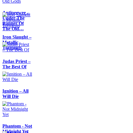
Antipeewee –
Under The
Banner Of
The Old…
Iron Slaught –
Metallic
Torments
Judas Priest –
The Best Of
Ignition – All
Will Die
Phantom - Not
Midnight Yet