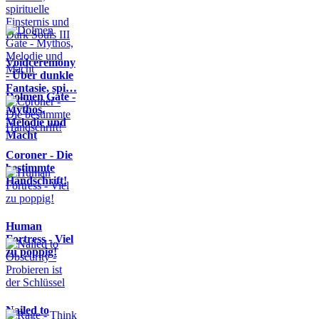
Voidceremony
- Über dunkle
Fantasie, spi…
Dolmen Gate -
Mythos,
Melodie und
Macht
Coroner - Die
bestimmte
Handschrift!
Human
Fortress - Viel
zu poppig!
Nailed to