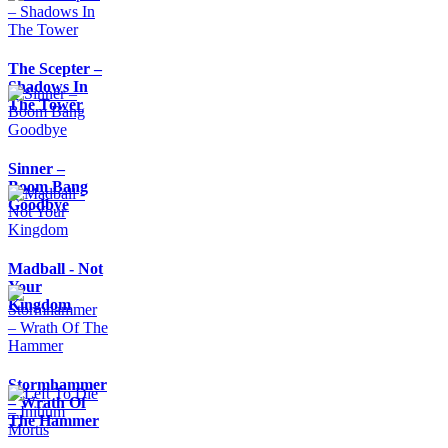
The Scepter –
Shadows In
The Tower
Sinner –
Boom Bang
Goodbye
Madball - Not
Your
Kingdom
Stormhammer
– Wrath Of
The Hammer