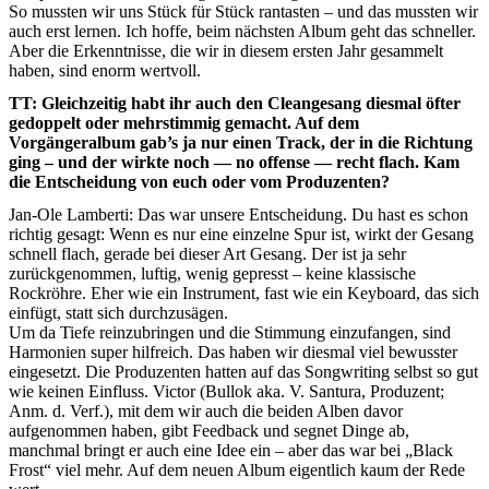
So mussten wir uns Stück für Stück rantasten – und das mussten wir
auch erst lernen. Ich hoffe, beim nächsten Album geht das schneller.
Aber die Erkenntnisse, die wir in diesem ersten Jahr gesammelt
haben, sind enorm wertvoll.
TT: Gleichzeitig habt ihr auch den Cleangesang diesmal öfter
gedoppelt oder mehrstimmig gemacht. Auf dem
Vorgängeralbum gab’s ja nur einen Track, der in die Richtung
ging – und der wirkte noch — no offense — recht flach. Kam
die Entscheidung von euch oder vom Produzenten?
Jan-Ole Lamberti: Das war unsere Entscheidung. Du hast es schon
richtig gesagt: Wenn es nur eine einzelne Spur ist, wirkt der Gesang
schnell flach, gerade bei dieser Art Gesang. Der ist ja sehr
zurückgenommen, luftig, wenig gepresst – keine klassische
Rockröhre. Eher wie ein Instrument, fast wie ein Keyboard, das sich
einfügt, statt sich durchzusägen.
Um da Tiefe reinzubringen und die Stimmung einzufangen, sind
Harmonien super hilfreich. Das haben wir diesmal viel bewusster
eingesetzt. Die Produzenten hatten auf das Songwriting selbst so gut
wie keinen Einfluss. Victor (Bullok aka. V. Santura, Produzent;
Anm. d. Verf.), mit dem wir auch die beiden Alben davor
aufgenommen haben, gibt Feedback und segnet Dinge ab,
manchmal bringt er auch eine Idee ein – aber das war bei „Black
Frost“ viel mehr. Auf dem neuen Album eigentlich kaum der Rede