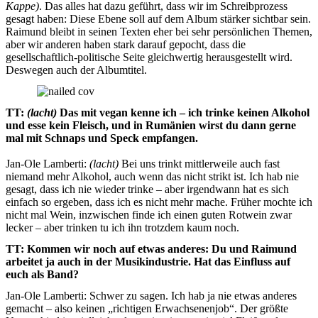
Kappe)
. Das alles hat dazu geführt, dass wir im Schreibprozess
gesagt haben: Diese Ebene soll auf dem Album stärker sichtbar sein.
Raimund bleibt in seinen Texten eher bei sehr persönlichen Themen,
aber wir anderen haben stark darauf gepocht, dass die
gesellschaftlich-politische Seite gleichwertig herausgestellt wird.
Deswegen auch der Albumtitel.
TT:
(lacht)
Das mit vegan kenne ich – ich trinke keinen Alkohol
und esse kein Fleisch, und in Rumänien wirst du dann gerne
mal mit Schnaps und Speck empfangen.
Jan-Ole Lamberti:
(lacht)
Bei uns trinkt mittlerweile auch fast
niemand mehr Alkohol, auch wenn das nicht strikt ist. Ich hab nie
gesagt, dass ich nie wieder trinke – aber irgendwann hat es sich
einfach so ergeben, dass ich es nicht mehr mache. Früher mochte ich
nicht mal Wein, inzwischen finde ich einen guten Rotwein zwar
lecker – aber trinken tu ich ihn trotzdem kaum noch.
TT: Kommen wir noch auf etwas anderes: Du und Raimund
arbeitet ja auch in der Musikindustrie. Hat das Einfluss auf
euch als Band?
Jan-Ole Lamberti: Schwer zu sagen. Ich hab ja nie etwas anderes
gemacht – also keinen „richtigen Erwachsenenjob“. Der größte