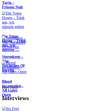
Tarja –
Frisson Noir
Die Toten
Hosen – Trink
aus, wir
müssen …
Stormkeep –
The
Nocturnes Of
Iswylm
Blood
Incantation -
Prev
Next
All Gates
Open
Interviews