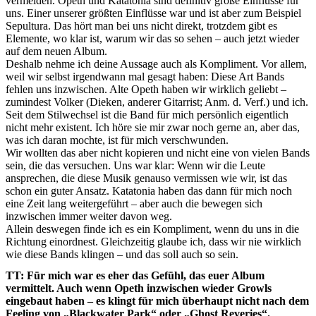
vermeiden. Opeth und Katatonia sind definitiv große Einflüsse für
uns. Einer unserer größten Einflüsse war und ist aber zum Beispiel
Sepultura. Das hört man bei uns nicht direkt, trotzdem gibt es
Elemente, wo klar ist, warum wir das so sehen – auch jetzt wieder
auf dem neuen Album.
Deshalb nehme ich deine Aussage auch als Kompliment. Vor allem,
weil wir selbst irgendwann mal gesagt haben: Diese Art Bands
fehlen uns inzwischen. Alte Opeth haben wir wirklich geliebt –
zumindest Volker (Dieken, anderer Gitarrist; Anm. d. Verf.) und ich.
Seit dem Stilwechsel ist die Band für mich persönlich eigentlich
nicht mehr existent. Ich höre sie mir zwar noch gerne an, aber das,
was ich daran mochte, ist für mich verschwunden.
Wir wollten das aber nicht kopieren und nicht eine von vielen Bands
sein, die das versuchen. Uns war klar: Wenn wir die Leute
ansprechen, die diese Musik genauso vermissen wie wir, ist das
schon ein guter Ansatz. Katatonia haben das dann für mich noch
eine Zeit lang weitergeführt – aber auch die bewegen sich
inzwischen immer weiter davon weg.
Allein deswegen finde ich es ein Kompliment, wenn du uns in die
Richtung einordnest. Gleichzeitig glaube ich, dass wir nie wirklich
wie diese Bands klingen – und das soll auch so sein.
TT: Für mich war es eher das Gefühl, das euer Album
vermittelt. Auch wenn Opeth inzwischen wieder Growls
eingebaut haben – es klingt für mich überhaupt nicht nach dem
Feeling von „Blackwater Park“ oder „Ghost Reveries“.