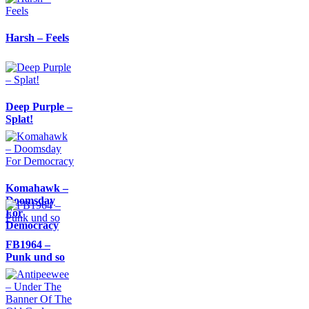
Harsh – Feels
Deep Purple –
Splat!
Komahawk –
Doomsday
For
Democracy
FB1964 –
Punk und so