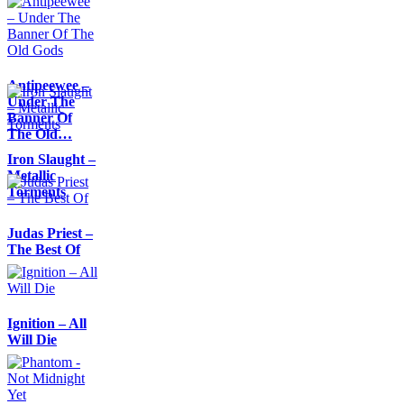
Antipeewee –
Under The
Banner Of
The Old…
Iron Slaught –
Metallic
Torments
Judas Priest –
The Best Of
Ignition – All
Will Die