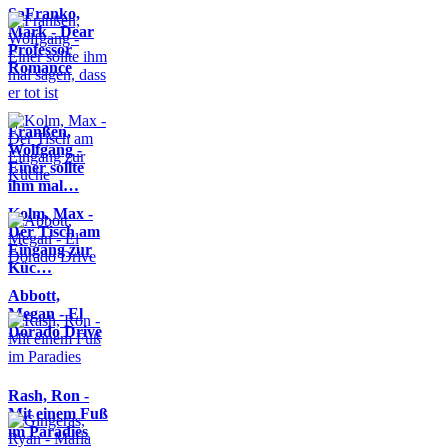
SaFranko,
Mark - Dear
Professor
Romance
Franßen,
Wolfgang -
Einer sollte
ihm mal…
Kolm, Max -
Der Tisch am
Eingang zur
Küc…
Abbott,
Megan - El
Dorado Drive
Rash, Ron -
Mit einem Fuß
im Paradies