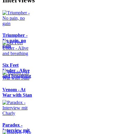
Triumpher -
No pain, no
gain
Six Feet
Under - Alive
and breathing
Venom - At
War with Stan
Paradox -
Interview mit