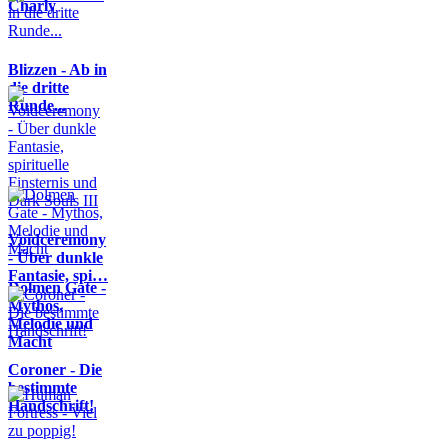
Charly
Blizzen - Ab in
die dritte
Runde...
Voidceremony
- Über dunkle
Fantasie, spi…
Dolmen Gate -
Mythos,
Melodie und
Macht
Coroner - Die
bestimmte
Handschrift!