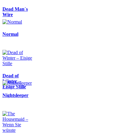
Dead Man´s
Wire
Normal
Dead of
Winter –
Eisige Stille
Nightsleeper