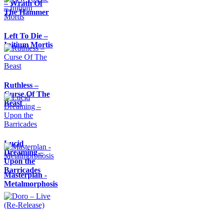
– Wrath Of
The Hammer
Left To Die –
Initium Mortis
Ruthless –
Curse Of The
Beast
Lucid
Dreaming –
Upon the
Barricades
Masterplan -
Metalmorphosis