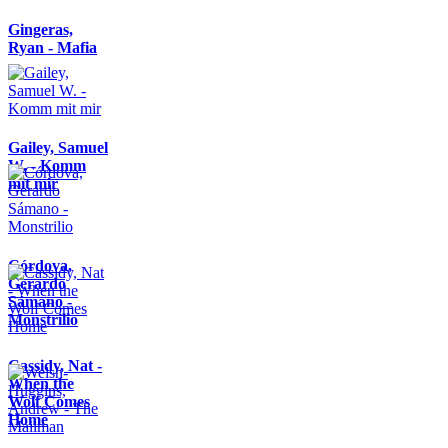
Gingeras,
Ryan - Mafia
Gailey, Samuel
W. - Komm
mit mir
Córdova,
Gerardo
Sámano -
Monstrilio
Cassidy, Nat -
When the
Wolf Comes
Home