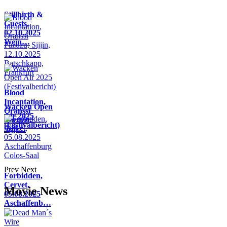
Stillbirth &
Guests,
02.10.2025
Wein…
Blood
Incantation,
Wacken Open
Oranssi
Air 2025
Pazuzu,
(Festivalbericht)
Sijji…
Prev
Next
Forbidden,
Cervet,
Movie News
05.08.2025
Aschaffenb…