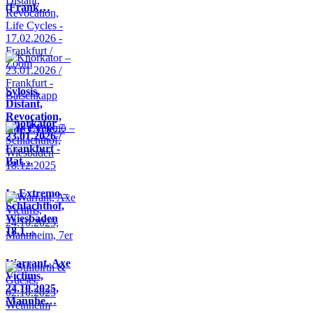
(Frank…
Sylosis,
Distant,
Revocation,
Knorkator –
Life Cycle…
23.01.2026 /
Frankfurt -
Bat…
In Extremo –
Schlachthof,
Wiesbaden
18.1…
Warrant, Axe
Victims,
24.10.2025,
Mannhe…