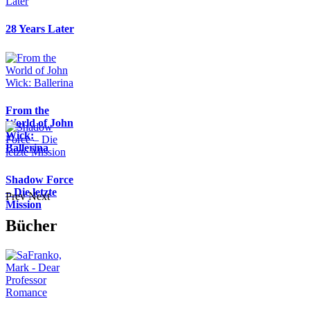
28 Years Later
From the
World of John
Wick:
Ballerina
Shadow Force
– Die letzte
Prev
Next
Mission
Bücher