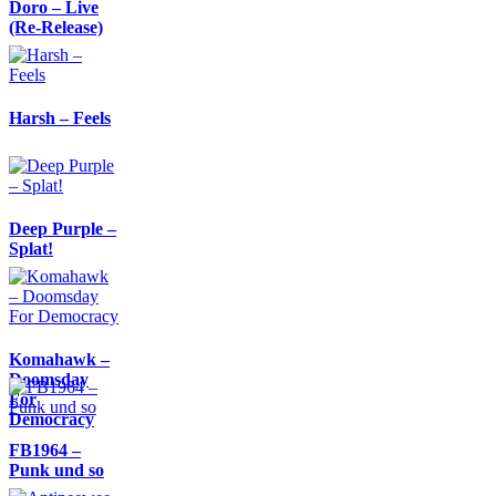
Doro – Live
(Re-Release)
Harsh – Feels
Deep Purple –
Splat!
Komahawk –
Doomsday
For
Democracy
FB1964 –
Punk und so