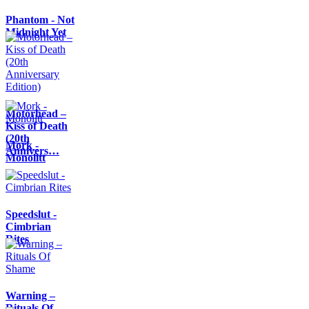
Phantom - Not
Midnight Yet
Motörhead –
Kiss of Death
(20th
Mork -
Annivers…
Monolitt
Speedslut -
Cimbrian
Rites
Warning –
Rituals Of