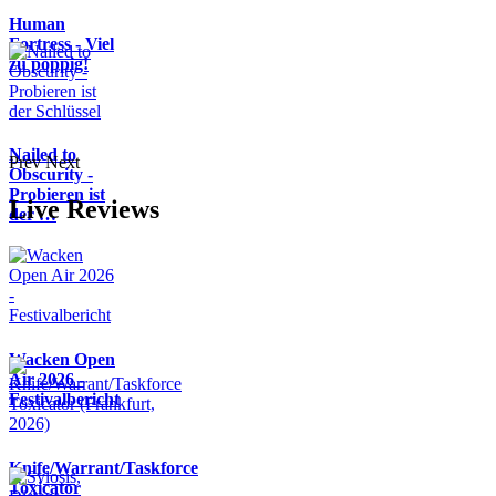
Human
Fortress - Viel
zu poppig!
Nailed to
Prev
Next
Obscurity -
Probieren ist
Live Reviews
der …
Wacken Open
Air 2026 -
Festivalbericht
Knife/Warrant/Taskforce
Toxicator