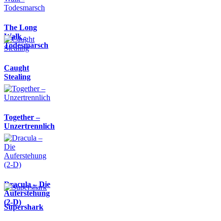
The Long
Walk -
Todesmarsch
Caught
Stealing
Together –
Unzertrennlich
Dracula – Die
Auferstehung
(2-D)
Supershark