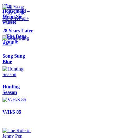
The
Housemaid –
Wenn Sie
wüsste
28 Years Later
– The Bone
Temple
Song Sung
Blue
Hunting
Season
V/H/S 85