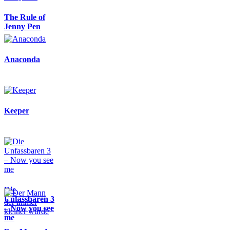
The Rule of
Jenny Pen
Anaconda
Keeper
Die
Unfassbaren 3
– Now you see
me