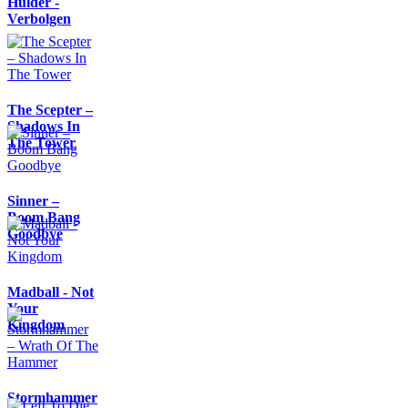
Hulder -
Verbolgen
The Scepter –
Shadows In
The Tower
Sinner –
Boom Bang
Goodbye
Madball - Not
Your
Kingdom
Stormhammer