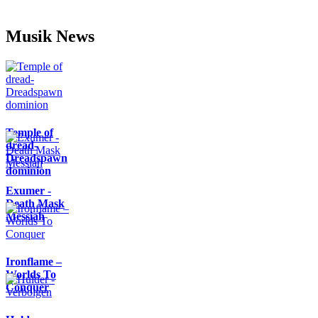
Musik News
Temple of
dread-
Dreadspawn
dominion
Exumer -
Death Mask
Messiah
Ironflame –
Worlds To
Conquer