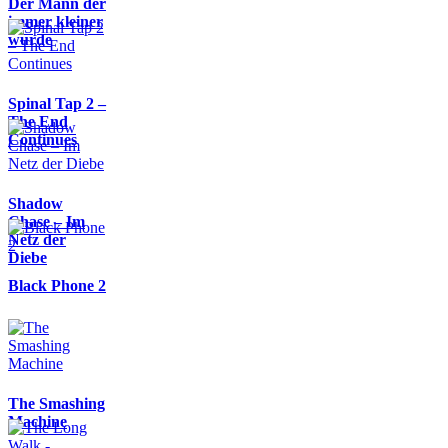
Der Mann der
immer kleiner
wurde
Spinal Tap 2 –
The End
Continues
Shadow
Chase – Im
Netz der
Diebe
Black Phone 2
The Smashing
Machine