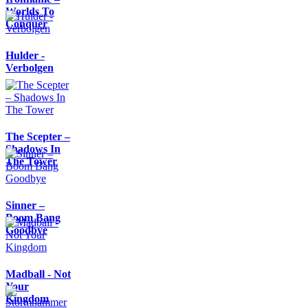
Worlds To
Conquer
Hulder -
Verbolgen
The Scepter –
Shadows In
The Tower
Sinner –
Boom Bang
Goodbye
Madball - Not
Your
Kingdom