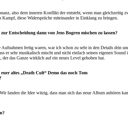
onanz, also dem inneren Konflikt der entsteht, wenn man
gleichzeitig 
n Kampf, diese Widersprüche miteinander in Einklang zu bringen.
s zur Entscheidung dann von Jens Bogren mischen
zu lassen?
ie Aufnahmen fertig waren, war ich schon zu sehr in den
Details drin un
s er sehr musikalisch mischt und nicht einfach seinen eigenen Sound ü
t, der das
Ganze wirklich auf ein neues Level gehoben hat.
ms euer altes „Death Cult“ Demo das noch Tom
?
Wir fanden die Idee witzig, dass man sich das neue Album
anhören kan
on?