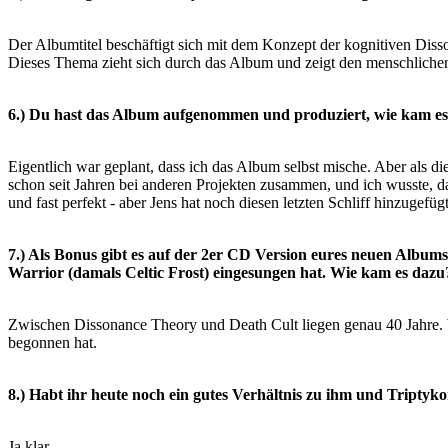
Der Albumtitel beschäftigt sich mit dem Konzept der kognitiven Diss
Dieses Thema zieht sich durch das Album
und zeigt den menschliche
6.) Du hast das Album aufgenommen und produziert, wie kam e
Eigentlich war geplant, dass ich das Album selbst mische. Aber als d
schon seit Jahren bei anderen Projekten
zusammen, und ich wusste, das
und fast perfekt - aber Jens hat noch diesen letzten Schliff hinzugefüg
7.) Als Bonus gibt es auf der 2er CD Version eures neuen Albu
Warrior (damals Celtic Frost) eingesungen hat. Wie kam es dazu
Zwischen Dissonance Theory und Death Cult liegen genau 40 Jahre. 
begonnen hat.
8.) Habt ihr heute noch ein gutes Verhältnis zu ihm und Triptyk
Ja klar.