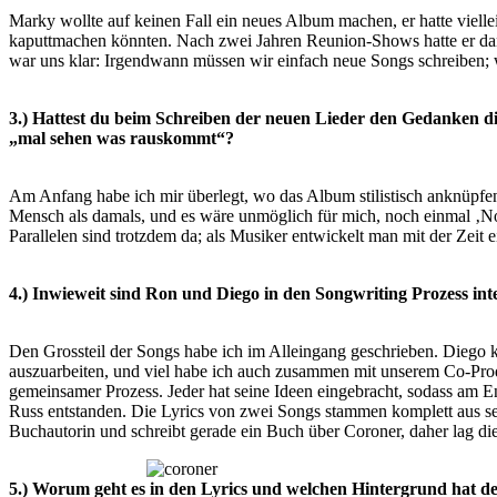
Marky wollte auf keinen Fall ein neues Album machen, er hatte vielle
kaputtmachen könnten. Nach zwei Jahren Reunion-Shows hatte er dan
war uns klar: Irgendwann müssen wir einfach
neue Songs schreiben; w
3.) Hattest du beim Schreiben der neuen Lieder den Gedanken d
„mal sehen was rauskommt“?
Am Anfang habe ich mir überlegt, wo das Album stilistisch anknüpfen
Mensch als damals, und es wäre unmöglich
für mich, noch einmal ‚N
Parallelen sind trotzdem da; als Musiker entwickelt man mit der Zeit 
4.) Inwieweit sind Ron und Diego in den Songwriting Prozess inte
Den Grossteil der Songs habe ich im Alleingang geschrieben. Dieg
auszuarbeiten, und viel habe ich auch zusammen mit unserem Co-Pro
gemeinsamer Prozess. Jeder hat seine Ideen
eingebracht, sodass am E
Russ entstanden. Die
Lyrics von zwei Songs stammen komplett aus se
Buchautorin und schreibt gerade ein Buch über Coroner, daher lag di
5.) Worum geht es in den Lyrics und welchen Hintergrund hat d