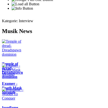
Kategorie:
Interview
Musik News
Temple of
dread-
Dreadspawn
dominion
Exumer -
Death Mask
Messiah
Ironflame –