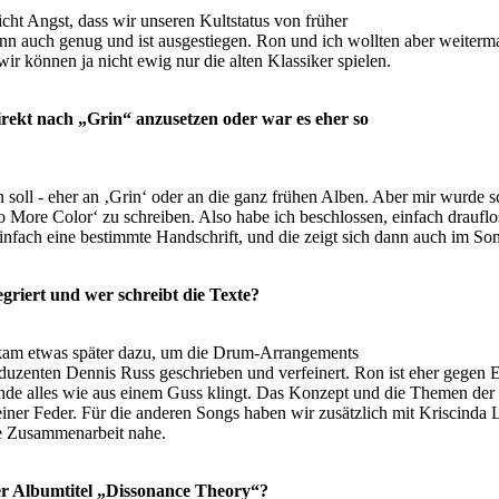
icht Angst, dass wir unseren Kultstatus von früher
n auch genug und ist ausgestiegen. Ron und ich wollten
aber weiterm
ir können ja nicht ewig nur die alten Klassiker spielen.
irekt nach „Grin“ anzusetzen oder war es eher so
 soll - eher an ‚Grin‘ oder an die ganz frühen Alben. Aber
mir wurde sc
o More Color‘ zu schreiben. Also habe ich beschlossen, einfach drauf
einfach eine bestimmte
Handschrift, und die zeigt sich dann auch im So
griert und wer schreibt die Texte?
o kam etwas später dazu, um die Drum-Arrangements
duzenten Dennis Russ geschrieben und verfeinert. Ron
ist eher gegen
nde alles wie aus einem Guss klingt.
Das Konzept und die Themen der 
iner Feder. Für die anderen Songs haben wir zusätzlich mit Kriscinda
e
Zusammenarbeit nahe.
er Albumtitel „Dissonance Theory“?