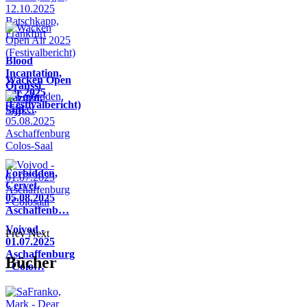
Blood
Incantation,
Wacken Open
Oranssi
Air 2025
Pazuzu,
(Festivalbericht)
Sijji…
Forbidden,
Cervet,
05.08.2025
Aschaffenb…
Voivod -
Prev
Next
01.07.2025
Aschaffenburg
Bücher
- Colo…