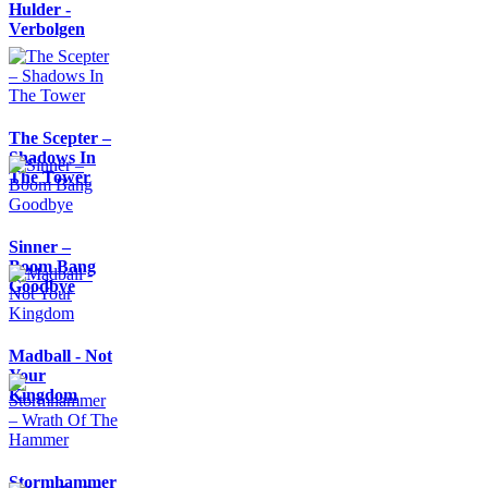
Hulder -
Verbolgen
The Scepter –
Shadows In
The Tower
Sinner –
Boom Bang
Goodbye
Madball - Not
Your
Kingdom
Stormhammer