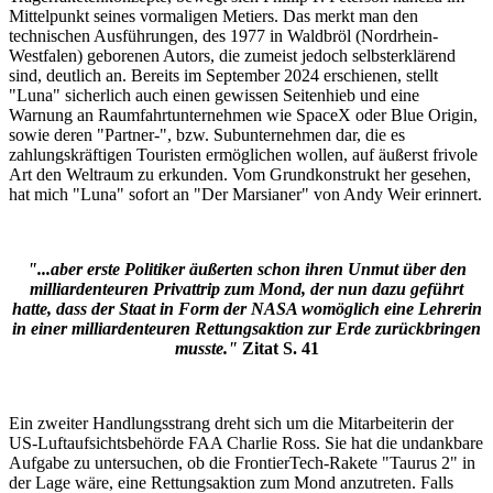
Mittelpunkt seines vormaligen Metiers. Das merkt man den
technischen Ausführungen, des 1977 in Waldbröl (Nordrhein-
Westfalen) geborenen Autors, die zumeist jedoch selbsterklärend
sind, deutlich an. Bereits im September 2024 erschienen, stellt
"Luna" sicherlich auch einen gewissen Seitenhieb und eine
Warnung an Raumfahrtunternehmen wie SpaceX oder Blue Origin,
sowie deren "Partner-", bzw. Subunternehmen dar, die es
zahlungskräftigen Touristen ermöglichen wollen, auf äußerst frivole
Art den Weltraum zu erkunden. Vom Grundkonstrukt her gesehen,
hat mich "Luna" sofort an "Der Marsianer" von Andy Weir erinnert.
"...aber erste Politiker äußerten schon ihren Unmut über den
milliardenteuren Privattrip zum Mond, der nun dazu geführt
hatte, dass der Staat in Form der NASA womöglich eine Lehrerin
in einer milliardenteuren Rettungsaktion zur Erde zurückbringen
musste."
Zitat S. 41
Ein zweiter Handlungsstrang dreht sich um die Mitarbeiterin der
US-Luftaufsichtsbehörde FAA Charlie Ross. Sie hat die undankbare
Aufgabe zu untersuchen, ob die FrontierTech-Rakete "Taurus 2" in
der Lage wäre, eine Rettungsaktion zum Mond anzutreten. Falls