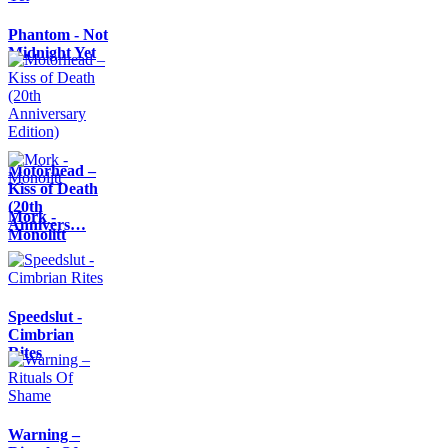
Phantom - Not
Midnight Yet
Motörhead –
Kiss of Death
(20th
Mork -
Annivers…
Monolitt
Speedslut -
Cimbrian
Rites
Warning –