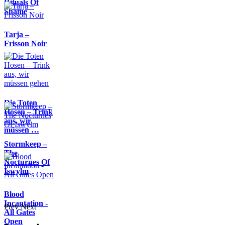
Rituals Of
Shame
Tarja –
Frisson Noir
Die Toten
Hosen – Trink
aus, wir
müssen …
Stormkeep –
The
Nocturnes Of
Iswylm
Blood
Incantation -
Prev
Next
All Gates
Open