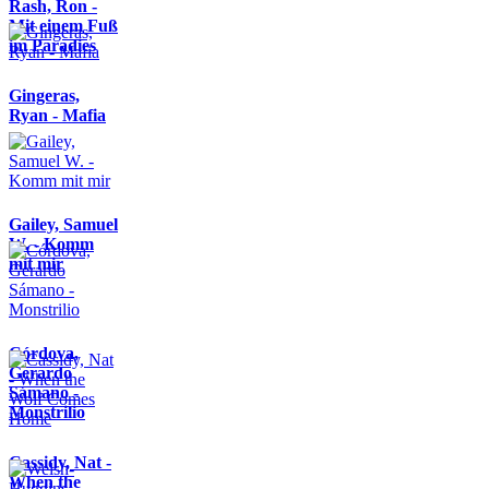
Rash, Ron -
Mit einem Fuß
im Paradies
Gingeras,
Ryan - Mafia
Gailey, Samuel
W. - Komm
mit mir
Córdova,
Gerardo
Sámano -
Monstrilio
Cassidy, Nat -
When the