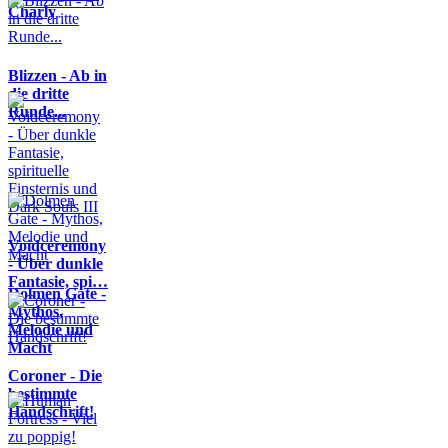
Charly
Blizzen - Ab in
die dritte
Runde...
Voidceremony
- Über dunkle
Fantasie, spi…
Dolmen Gate -
Mythos,
Melodie und
Macht
Coroner - Die
bestimmte
Handschrift!