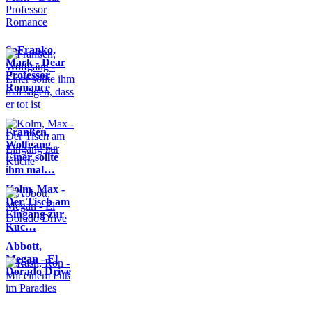
SaFranko,
Mark - Dear
Professor
Romance
Franßen,
Wolfgang -
Einer sollte
ihm mal…
Kolm, Max -
Der Tisch am
Eingang zur
Küc…
Abbott,
Megan - El
Dorado Drive