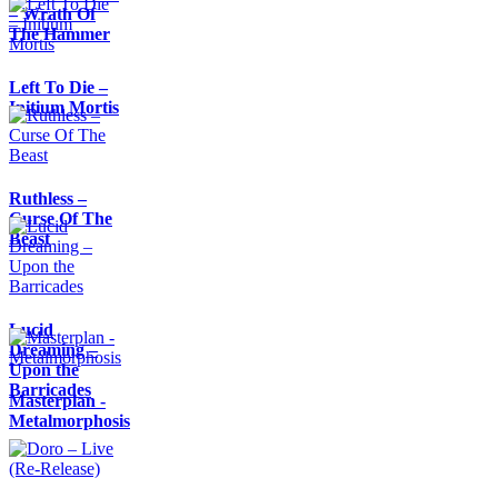
– Wrath Of
The Hammer
Left To Die –
Initium Mortis
Ruthless –
Curse Of The
Beast
Lucid
Dreaming –
Upon the
Barricades
Masterplan -
Metalmorphosis