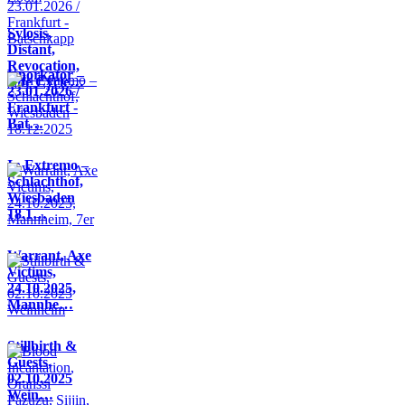
Sylosis,
Distant,
Revocation,
Knorkator –
Life Cycle…
23.01.2026 /
Frankfurt -
Bat…
In Extremo –
Schlachthof,
Wiesbaden
18.1…
Warrant, Axe
Victims,
24.10.2025,
Mannhe…
Stillbirth &
Guests,
02.10.2025
Wein…