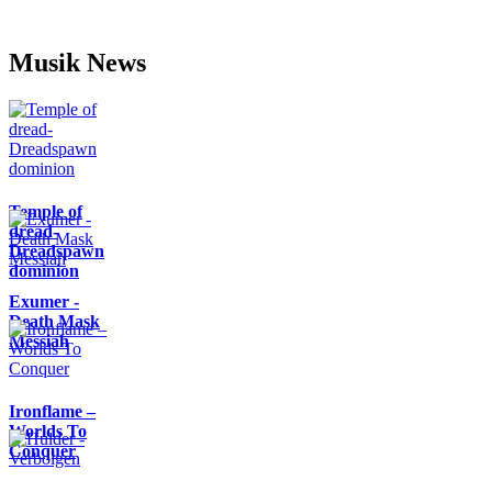
Musik News
Temple of
dread-
Dreadspawn
dominion
Exumer -
Death Mask
Messiah
Ironflame –
Worlds To
Conquer