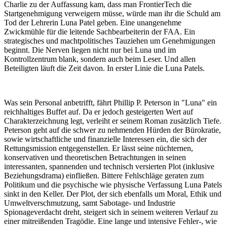
Charlie zu der Auffassung kam, dass man FrontierTech die
Startgenehmigung verweigern müsse, würde man ihr die Schuld am
Tod der Lehrerin Luna Patel geben. Eine unangenehme
Zwickmühle für die leitende Sachbearbeiterin der FAA. Ein
strategisches und machtpolitisches Tauziehen um Genehmigungen
beginnt. Die Nerven liegen nicht nur bei Luna und im
Kontrollzentrum blank, sondern auch beim Leser. Und allen
Beteiligten läuft die Zeit davon. In erster Linie die Luna Patels.
Was sein Personal anbetrifft, fährt Phillip P. Peterson in "Luna" ein
reichhaltiges Buffet auf. Da er jedoch gesteigerten Wert auf
Charakterzeichnung legt, verleiht er seinem Roman zusätzlich Tiefe.
Peterson geht auf die schwer zu nehmenden Hürden der Bürokratie,
sowie wirtschaftliche und finanzielle Interessen ein, die sich der
Rettungsmission entgegenstellen. Er lässt seine nüchternen,
konservativen und theoretischen Betrachtungen in seinen
interessanten, spannenden und technisch versierten Plot (inklusive
Beziehungsdrama) einfließen. Bittere Fehlschläge geraten zum
Politikum und die psychische wie physische Verfassung Luna Patels
sinkt in den Keller. Der Plot, der sich ebenfalls um Moral, Ethik und
Umweltverschmutzung, samt Sabotage- und Industrie
Spionageverdacht dreht, steigert sich in seinem weiteren Verlauf zu
einer mitreißenden Tragödie. Eine lange und intensive Fehler-, wie