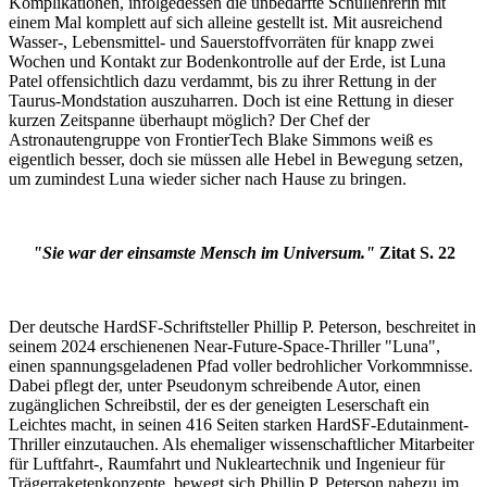
Komplikationen, infolgedessen die unbedarfte Schullehrerin mit
einem Mal komplett auf sich alleine gestellt ist. Mit ausreichend
Wasser-, Lebensmittel- und Sauerstoffvorräten für knapp zwei
Wochen und Kontakt zur Bodenkontrolle auf der Erde, ist Luna
Patel offensichtlich dazu verdammt, bis zu ihrer Rettung in der
Taurus-Mondstation auszuharren. Doch ist eine Rettung in dieser
kurzen Zeitspanne überhaupt möglich? Der Chef der
Astronautengruppe von FrontierTech Blake Simmons weiß es
eigentlich besser, doch sie müssen alle Hebel in Bewegung setzen,
um zumindest Luna wieder sicher nach Hause zu bringen.
"Sie war der einsamste Mensch im Universum."
Zitat S. 22
Der deutsche HardSF-Schriftsteller Phillip P. Peterson, beschreitet in
seinem 2024 erschienenen Near-Future-Space-Thriller "Luna",
einen spannungsgeladenen Pfad voller bedrohlicher Vorkommnisse.
Dabei pflegt der, unter Pseudonym schreibende Autor, einen
zugänglichen Schreibstil, der es der geneigten Leserschaft ein
Leichtes macht, in seinen 416 Seiten starken HardSF-Edutainment-
Thriller einzutauchen. Als ehemaliger wissenschaftlicher Mitarbeiter
für Luftfahrt-, Raumfahrt und Nukleartechnik und Ingenieur für
Trägerraketenkonzepte, bewegt sich Phillip P. Peterson nahezu im