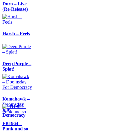
Doro – Live
(Re-Release)
Harsh – Feels
Deep Purple –
Splat!
Komahawk –
Doomsday
For
Democracy
FB1964 –
Punk und so