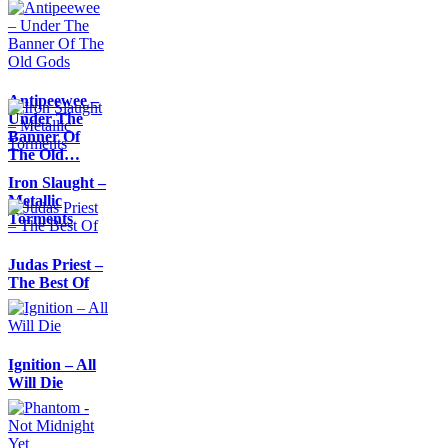
Antipeewee –
Under The
Banner Of
The Old…
Iron Slaught –
Metallic
Torments
Judas Priest –
The Best Of
Ignition – All
Will Die