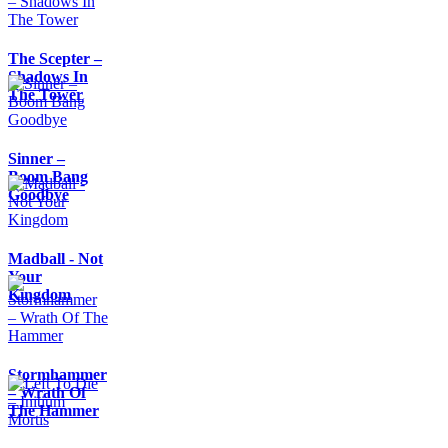
The Scepter –
Shadows In
The Tower
Sinner –
Boom Bang
Goodbye
Madball - Not
Your
Kingdom
Stormhammer
– Wrath Of
The Hammer