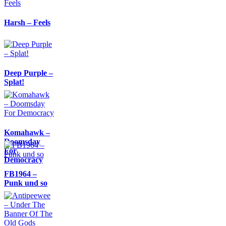
Harsh – Feels
Deep Purple –
Splat!
Komahawk –
Doomsday
For
Democracy
FB1964 –
Punk und so