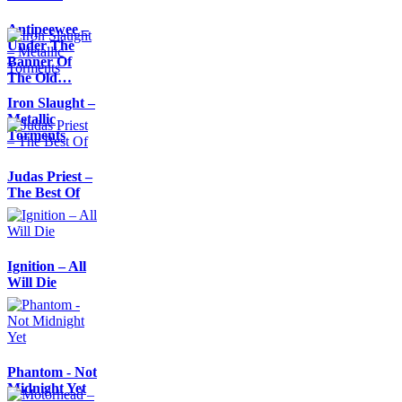
Antipeewee –
Under The
Banner Of
The Old…
Iron Slaught –
Metallic
Torments
Judas Priest –
The Best Of
Ignition – All
Will Die
Phantom - Not
Midnight Yet