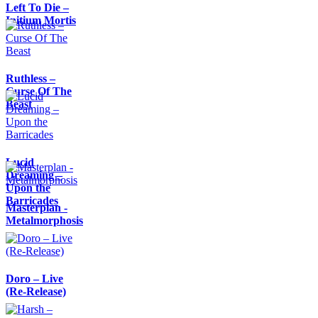
Left To Die –
Initium Mortis
Ruthless –
Curse Of The
Beast
Lucid
Dreaming –
Upon the
Barricades
Masterplan -
Metalmorphosis
Doro – Live
(Re-Release)