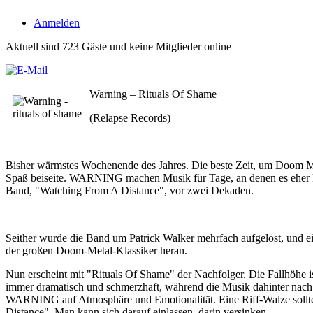
Anmelden
Aktuell sind 723 Gäste und keine Mitglieder online
Warning – Rituals Of Shame
(Relapse Records)
Bisher wärmstes Wochenende des Jahres. Die beste Zeit, um Doom Me
Spaß beiseite. WARNING machen Musik für Tage, an denen es eher kalt
Band, "Watching From A Distance", vor zwei Dekaden.
Seither wurde die Band um Patrick Walker mehrfach aufgelöst, und e
der großen Doom-Metal-Klassiker heran.
Nun erscheint mit "Rituals Of Shame" der Nachfolger. Die Fallhöhe
immer dramatisch und schmerzhaft, während die Musik dahinter nach w
WARNING auf Atmosphäre und Emotionalität. Eine Riff-Walze sollte 
Distance". Man kann sich darauf einlassen, darin versinken.