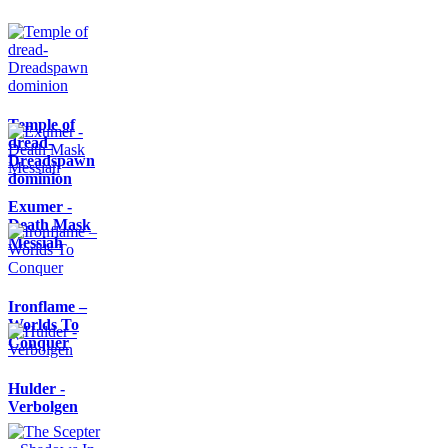
Temple of
dread-
Dreadspawn
dominion
Exumer -
Death Mask
Messiah
Ironflame –
Worlds To
Conquer
Hulder -
Verbolgen