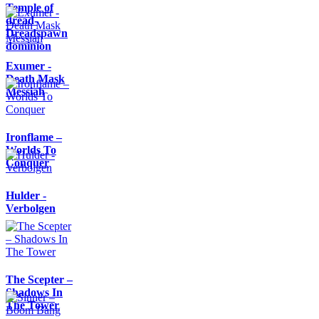
Temple of
dread-
Dreadspawn
dominion
Exumer -
Death Mask
Messiah
Ironflame –
Worlds To
Conquer
Hulder -
Verbolgen
The Scepter –
Shadows In
The Tower