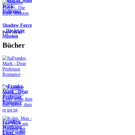
World of John
Wick:
Ballerina
Shadow Force
– Die letzte
Prev
Next
Mission
Bücher
SaFranko,
Mark - Dear
Professor
Romance
Franßen,
Wolfgang -
Einer sollte