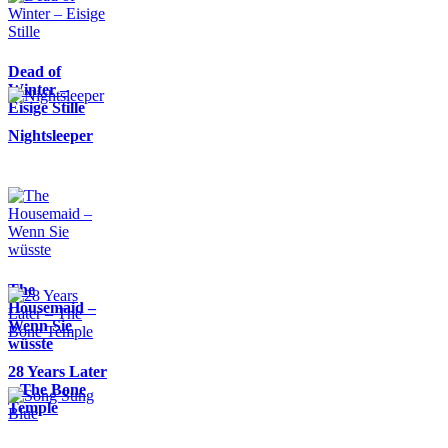
Dead of
Winter –
Eisige Stille
Nightsleeper
The
Housemaid –
Wenn Sie
wüsste
28 Years Later
– The Bone
Temple