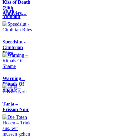
Kiss of Death
(20th
Mork -
Annivers…
Monolitt
Speedslut -
Cimbrian
Rites
Warning –
Rituals Of
Shame
Tarja –
Frisson Noir