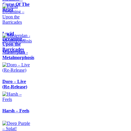
Curse Of The
Beast
Lucid
Dreaming –
Upon the
Barricades
Masterplan -
Metalmorphosis
Doro – Live
(Re-Release)
Harsh – Feels