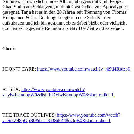
Nummer. Ein wirklich rundes Album, übrigens mit Chili Pepper
Chad Smith am Schlagzeug und mit Gast Cellos von Apocalyptica
gesegnet. Tarja hat es in den 20 Jahren seit Trennung von Tuomas
Holopainen & Co. Gut hingekriegt sich eine Solo Karriere
aufzubauen und ich bin gespannt ob es dabei bleibt oder vielleicht
doch eines Tages eine Reunion ansteht? Die Zeit wird es zeigen.
Check:
I DON´T CARE:
https://www.youtube.com/watch?v=4i9d4Rpjzp0
AT SEA:
https://www.youtube.com/watch?
v=ylwKdnuopW0&list=RDylwKdnuopW0&start_radio=1
THE TRACE OUTLIVES:
https://www.youtube.com/watch?
v=SikZ48pOpB0&list=RDSikZ48pOpB0&start_radio=1