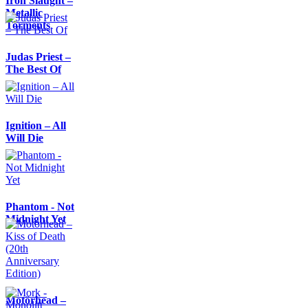
Iron Slaught –
Metallic
Torments
Judas Priest –
The Best Of
Ignition – All
Will Die
Phantom - Not
Midnight Yet
Motörhead –