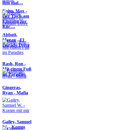
ihm mal…
Kolm, Max -
Der Tisch am
Eingang zur
Küc…
Abbott,
Megan - El
Dorado Drive
Rash, Ron -
Mit einem Fuß
im Paradies
Gingeras,
Ryan - Mafia
Gailey, Samuel
W. - Komm