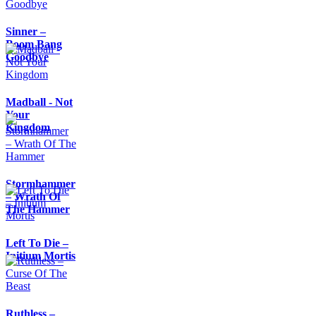
Sinner –
Boom Bang
Goodbye
Madball - Not
Your
Kingdom
Stormhammer
– Wrath Of
The Hammer
Left To Die –
Initium Mortis
Ruthless –