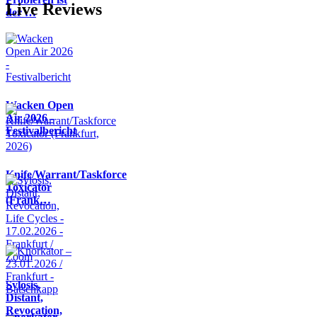
Live Reviews
der …
Wacken Open
Air 2026 -
Festivalbericht
Knife/Warrant/Taskforce
Toxicator
(Frank…
Sylosis,
Distant,
Revocation,