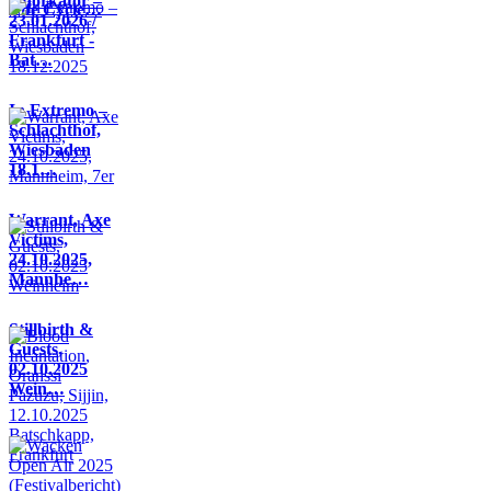
Knorkator –
Life Cycle…
23.01.2026 /
Frankfurt -
Bat…
In Extremo –
Schlachthof,
Wiesbaden
18.1…
Warrant, Axe
Victims,
24.10.2025,
Mannhe…
Stillbirth &
Guests,
02.10.2025
Wein…