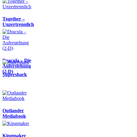
Together –
Unzertrennlich
Dracula – Die
Auferstehung
(2-D)
Supershark
Outlander
Mediabook
Kingmaker