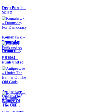
Deep Purple –
Splat!
Komahawk –
Doomsday
For
Democracy
FB1964 –
Punk und so
Antipeewee –
Under The
Banner Of
The Old…