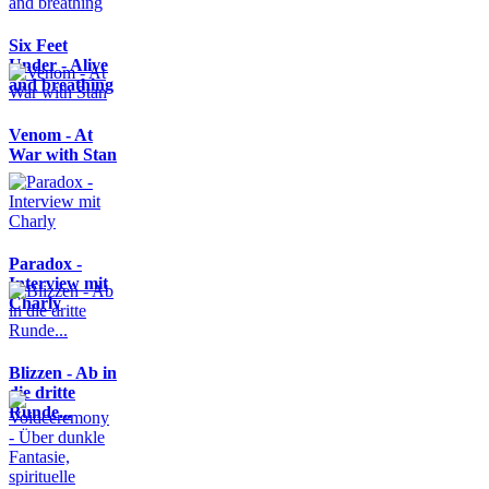
Six Feet
Under - Alive
and breathing
Venom - At
War with Stan
Paradox -
Interview mit
Charly
Blizzen - Ab in
die dritte
Runde...