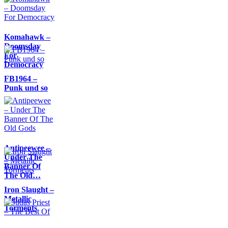
Komahawk –
Doomsday
For
Democracy
FB1964 –
Punk und so
Antipeewee –
Under The
Banner Of
The Old…
Iron Slaught –
Metallic
Torments