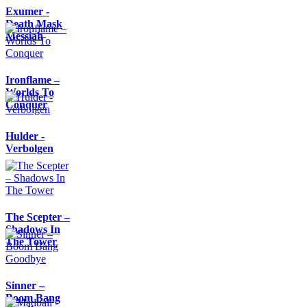
Exumer -
Death Mask
Messiah
Ironflame –
Worlds To
Conquer
Hulder -
Verbolgen
The Scepter –
Shadows In
The Tower
Sinner –
Boom Bang