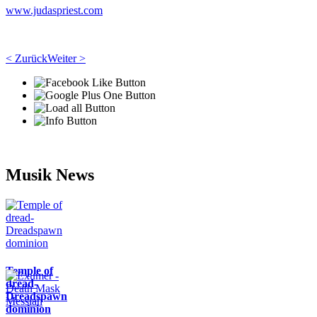
www.judaspriest.com
< Zurück
Weiter >
Musik News
Temple of
dread-
Dreadspawn
dominion