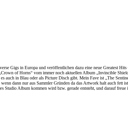
se Gigs in Europa und veröffentlichen dazu eine neue Greatest Hits Co
„Crown of Horns“ vom immer noch aktuellen Album „Invincible Shield“ i
 es auch in Blau oder als Picture Disch gibt. Mein Fave ist „The Sent
il, wenn dann nur aus Sammler Gründen da das Artwork halt auch fett i
eres Studio Album kommen wird bzw. gerade entsteht, und darauf freue 