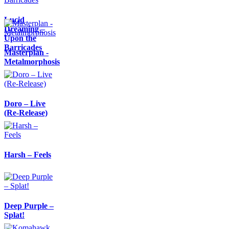
Lucid
Dreaming –
Upon the
Barricades
Masterplan -
Metalmorphosis
Doro – Live
(Re-Release)
Harsh – Feels
Deep Purple –
Splat!