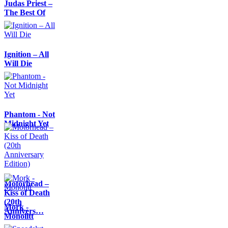
Judas Priest –
The Best Of
Ignition – All
Will Die
Phantom - Not
Midnight Yet
Motörhead –
Kiss of Death
(20th
Mork -
Annivers…
Monolitt