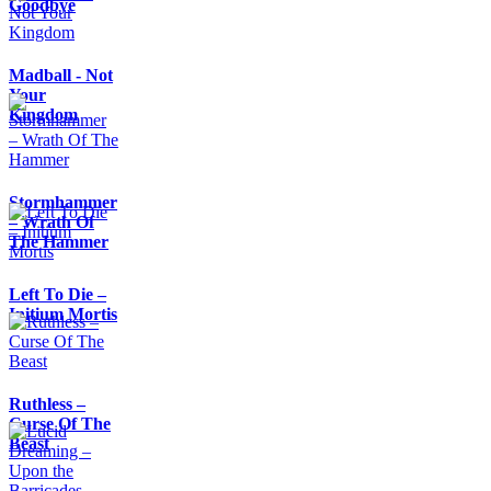
Goodbye
Madball - Not
Your
Kingdom
Stormhammer
– Wrath Of
The Hammer
Left To Die –
Initium Mortis
Ruthless –
Curse Of The
Beast