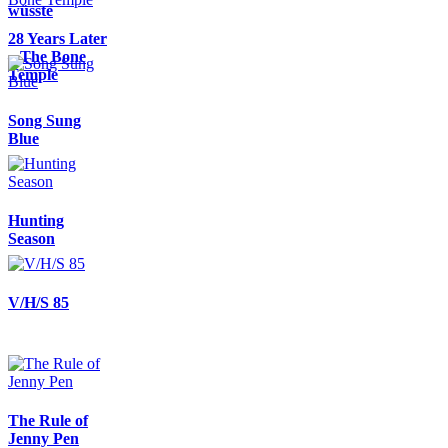
wüsste
28 Years Later
– The Bone
Temple
Song Sung
Blue
Hunting
Season
V/H/S 85
The Rule of
Jenny Pen