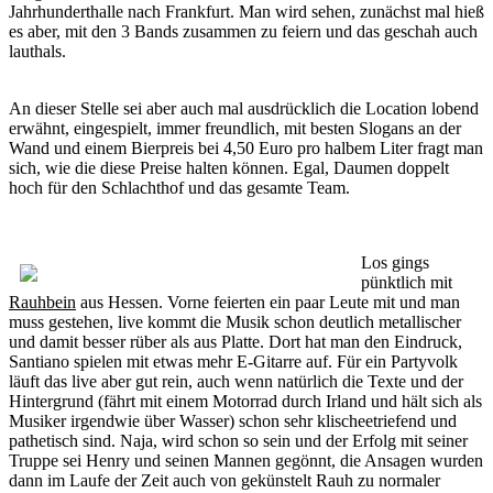
Jahrhunderthalle nach Frankfurt. Man wird sehen, zunächst mal hieß
es aber, mit den 3 Bands zusammen zu feiern und das geschah auch
lauthals.
An dieser Stelle sei aber auch mal ausdrücklich die Location lobend
erwähnt, eingespielt, immer freundlich, mit besten Slogans an der
Wand und einem Bierpreis bei 4,50 Euro pro halbem Liter fragt man
sich, wie die diese Preise halten können. Egal, Daumen doppelt
hoch für den Schlachthof und das gesamte Team.
Los gings
pünktlich mit
Rauhbein
aus Hessen. Vorne feierten ein paar Leute mit und man
muss gestehen, live kommt die Musik schon deutlich metallischer
und damit besser rüber als aus Platte. Dort hat man den Eindruck,
Santiano spielen mit etwas mehr E-Gitarre auf. Für ein Partyvolk
läuft das live aber gut rein, auch wenn natürlich die Texte und der
Hintergrund (fährt mit einem Motorrad durch Irland und hält sich als
Musiker irgendwie über Wasser) schon sehr klischeetriefend und
pathetisch sind. Naja, wird schon so sein und der Erfolg mit seiner
Truppe sei Henry und seinen Mannen gegönnt, die Ansagen wurden
dann im Laufe der Zeit auch von gekünstelt Rauh zu normaler