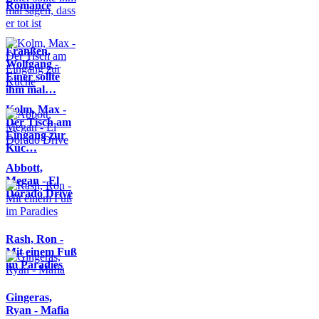
Romance
Franßen,
Wolfgang -
Einer sollte
ihm mal…
Kolm, Max -
Der Tisch am
Eingang zur
Küc…
Abbott,
Megan - El
Dorado Drive
Rash, Ron -
Mit einem Fuß
im Paradies
Gingeras,
Ryan - Mafia