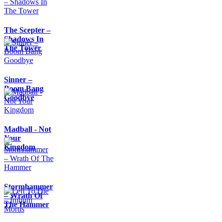
The Scepter –
Shadows In
The Tower
Sinner –
Boom Bang
Goodbye
Madball - Not
Your
Kingdom
Stormhammer
– Wrath Of
The Hammer