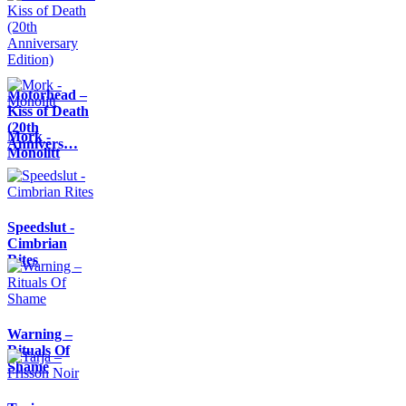
Motörhead –
Kiss of Death
(20th
Mork -
Annivers…
Monolitt
Speedslut -
Cimbrian
Rites
Warning –
Rituals Of
Shame