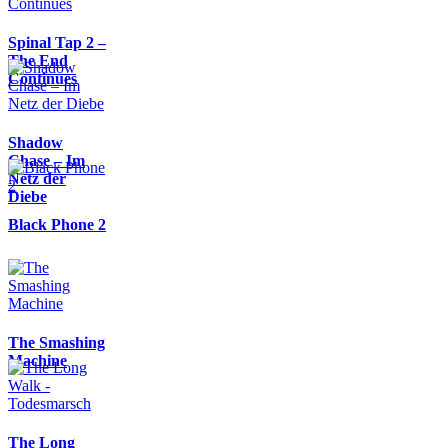
Spinal Tap 2 –
The End
Continues
Shadow
Chase – Im
Netz der
Diebe
Black Phone 2
The Smashing
Machine
The Long