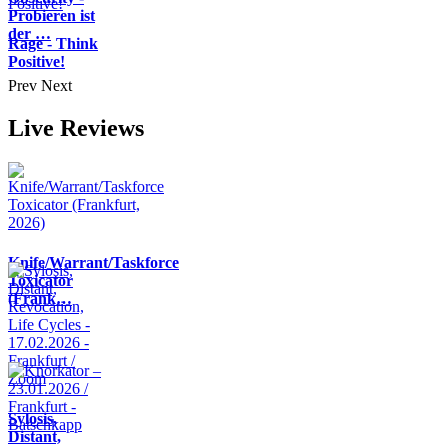
Probieren ist
der …
Rage - Think
Positive!
Prev
Next
Live Reviews
Knife/Warrant/Taskforce
Toxicator
(Frank…
Sylosis,
Distant,