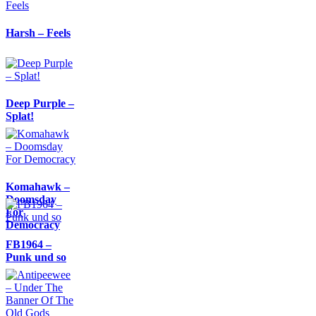
Harsh – Feels
Deep Purple –
Splat!
Komahawk –
Doomsday
For
Democracy
FB1964 –
Punk und so