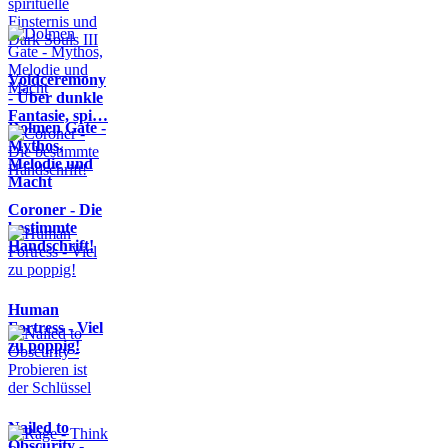
Voidceremony
- Über dunkle
Fantasie, spi…
Dolmen Gate -
Mythos,
Melodie und
Macht
Coroner - Die
bestimmte
Handschrift!
Human
Fortress - Viel
zu poppig!
Nailed to
Obscurity -