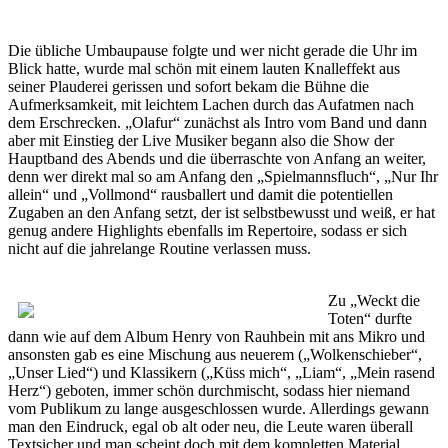
Die übliche Umbaupause folgte und wer nicht gerade die Uhr im
Blick hatte, wurde mal schön mit einem lauten Knalleffekt aus
seiner Plauderei gerissen und sofort bekam die Bühne die
Aufmerksamkeit, mit leichtem Lachen durch das Aufatmen nach
dem Erschrecken. „Olafur“ zunächst als Intro vom Band und dann
aber mit Einstieg der Live Musiker begann also die Show der
Hauptband des Abends und die überraschte von Anfang an weiter,
denn wer direkt mal so am Anfang den „Spielmannsfluch“, „Nur Ihr
allein“ und „Vollmond“ rausballert und damit die potentiellen
Zugaben an den Anfang setzt, der ist selbstbewusst und weiß, er hat
genug andere Highlights ebenfalls im Repertoire, sodass er sich
nicht auf die jahrelange Routine verlassen muss.
Zu „Weckt die
Toten“ durfte
dann wie auf dem Album Henry von Rauhbein mit ans Mikro und
ansonsten gab es eine Mischung aus neuerem („Wolkenschieber“,
„Unser Lied“) und Klassikern („Küss mich“, „Liam“, „Mein rasend
Herz“) geboten, immer schön durchmischt, sodass hier niemand
vom Publikum zu lange ausgeschlossen wurde. Allerdings gewann
man den Eindruck, egal ob alt oder neu, die Leute waren überall
Textsicher und man scheint doch mit dem kompletten Material