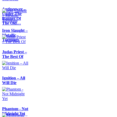
Antipeewee –
Under The
Banner Of
The Old…
Iron Slaught –
Metallic
Torments
Judas Priest –
The Best Of
Ignition – All
Will Die
Phantom - Not
Midnight Yet