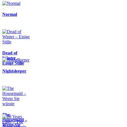
Normal
Dead of
Winter –
Eisige Stille
Nightsleeper
The
Housemaid –
Wenn Sie