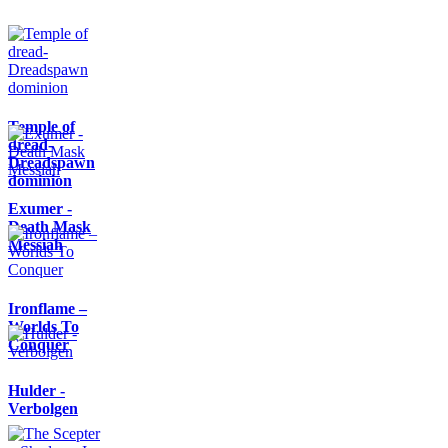
Temple of
dread-
Dreadspawn
dominion
Exumer -
Death Mask
Messiah
Ironflame –
Worlds To
Conquer
Hulder -
Verbolgen