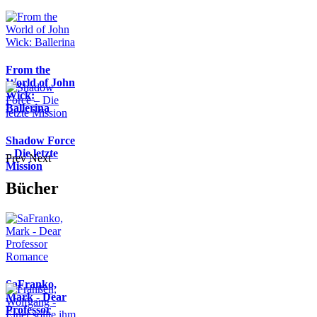
From the
World of John
Wick:
Ballerina
Shadow Force
– Die letzte
Prev
Next
Mission
Bücher
SaFranko,
Mark - Dear
Professor