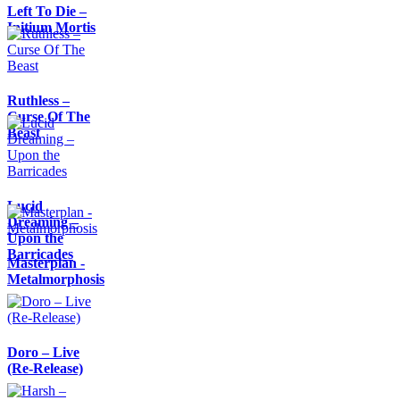
Left To Die –
Initium Mortis
Ruthless –
Curse Of The
Beast
Lucid
Dreaming –
Upon the
Barricades
Masterplan -
Metalmorphosis
Doro – Live
(Re-Release)