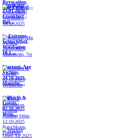
Revocation,
Knorkator –
Life Cycle…
23.01.2026 /
Frankfurt -
Bat…
In Extremo –
Schlachthof,
Wiesbaden
18.1…
Warrant, Axe
Victims,
24.10.2025,
Mannhe…
Stillbirth &
Guests,
02.10.2025
Wein…