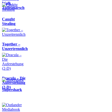
Walk -
Todesmarsch
Caught
Stealing
Together –
Unzertrennlich
Dracula – Die
Auferstehung
(2-D)
Supershark