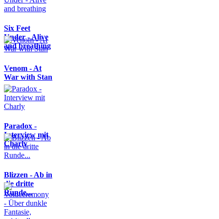
Six Feet
Under - Alive
and breathing
Venom - At
War with Stan
Paradox -
Interview mit
Charly
Blizzen - Ab in
die dritte
Runde...