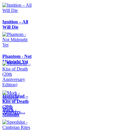
Ignition – All
Will Die
Phantom - Not
Midnight Yet
Motörhead –
Kiss of Death
(20th
Mork -
Annivers…
Monolitt