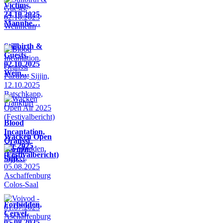
Victims,
24.10.2025,
Mannhe…
Stillbirth &
Guests,
02.10.2025
Wein…
Blood
Incantation,
Wacken Open
Oranssi
Air 2025
Pazuzu,
(Festivalbericht)
Sijji…
Forbidden,
Cervet,
05.08.2025