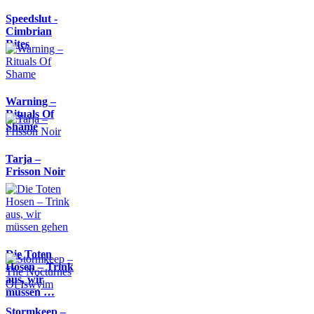
Speedslut -
Cimbrian
Rites
Warning –
Rituals Of
Shame
Tarja –
Frisson Noir
Die Toten
Hosen – Trink
aus, wir
müssen …
Stormkeep –