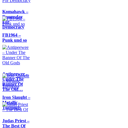
Komahawk –
Doomsday
For
Democracy
FB1964 –
Punk und so
Antipeewee –
Under The
Banner Of
The Old…
Iron Slaught –
Metallic
Torments
Judas Priest –
The Best Of