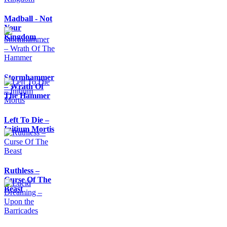
Madball - Not
Your
Kingdom
Stormhammer
– Wrath Of
The Hammer
Left To Die –
Initium Mortis
Ruthless –
Curse Of The
Beast