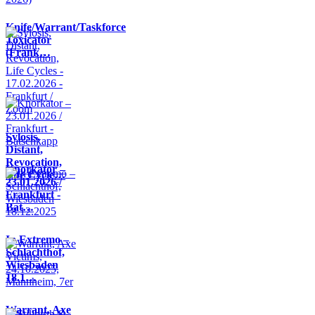
Knife/Warrant/Taskforce
Toxicator
(Frank…
Sylosis,
Distant,
Revocation,
Knorkator –
Life Cycle…
23.01.2026 /
Frankfurt -
Bat…
In Extremo –
Schlachthof,
Wiesbaden
18.1…
Warrant, Axe