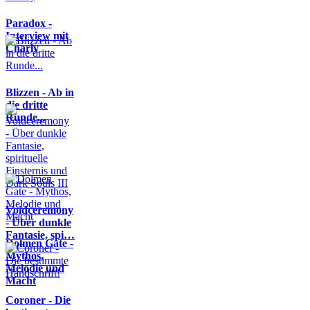
Paradox -
Interview mit
Charly
Blizzen - Ab in
die dritte
Runde...
Voidceremony
- Über dunkle
Fantasie, spi…
Dolmen Gate -
Mythos,
Melodie und
Macht
Coroner - Die