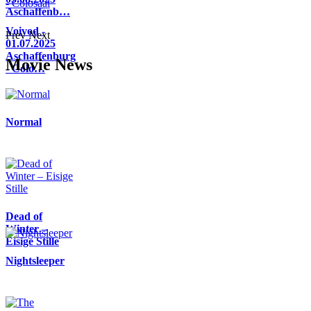
Aschaffenb…
Voivod -
Prev
Next
01.07.2025
Aschaffenburg
Movie News
- Colo…
Normal
Dead of
Winter –
Eisige Stille
Nightsleeper