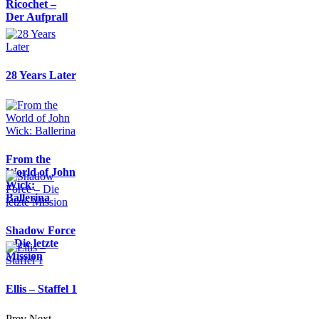
Ricochet –
Der Aufprall
28 Years Later
From the
World of John
Wick:
Ballerina
Shadow Force
– Die letzte
Mission
Ellis – Staffel 1
Prev
Next