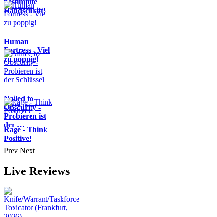
bestimmte
Handschrift!
Human
Fortress - Viel
zu poppig!
Nailed to
Obscurity -
Probieren ist
der …
Rage - Think
Positive!
Prev
Next
Live Reviews