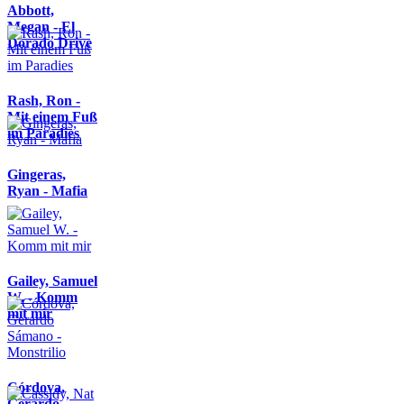
Abbott,
Megan - El
Dorado Drive
Rash, Ron -
Mit einem Fuß
im Paradies
Gingeras,
Ryan - Mafia
Gailey, Samuel
W. - Komm
mit mir
Córdova,
Gerardo