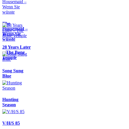
The
Housemaid –
Wenn Sie
wüsste
28 Years Later
– The Bone
Temple
Song Sung
Blue
Hunting
Season
V/H/S 85