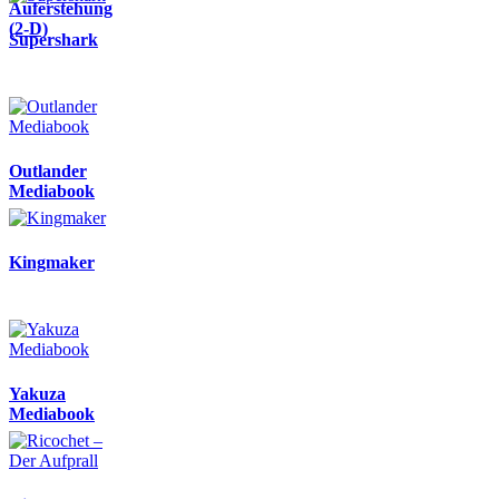
Auferstehung
(2-D)
Supershark
Outlander
Mediabook
Kingmaker
Yakuza
Mediabook