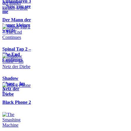
Unfassbaren 3
– Now you see
me
Der Mann der
immer kleiner
wurde
Spinal Tap 2 –
The End
Continues
Shadow
Chase – Im
Netz der
Diebe
Black Phone 2