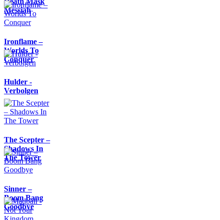
Death Mask
Messiah
Ironflame –
Worlds To
Conquer
Hulder -
Verbolgen
The Scepter –
Shadows In
The Tower
Sinner –
Boom Bang
Goodbye