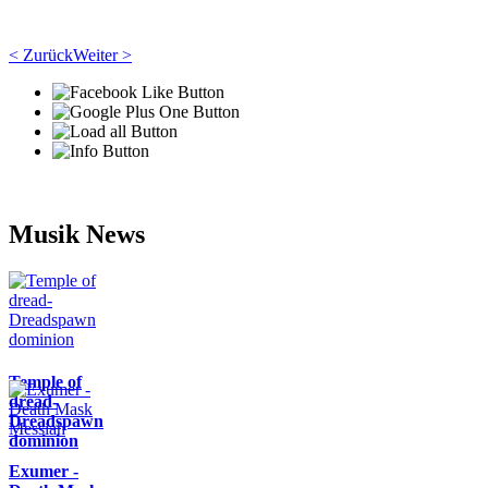
< Zurück
Weiter >
Musik News
Temple of
dread-
Dreadspawn
dominion
Exumer -