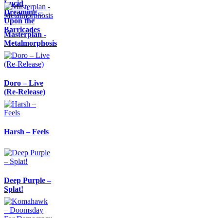
Lucid
Dreaming –
Upon the
Barricades
Masterplan -
Metalmorphosis
Doro – Live
(Re-Release)
Harsh – Feels
Deep Purple –
Splat!