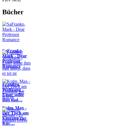
Bücher
SaFranko,
Mark - Dear
Professor
Romance
Franßen,
Wolfgang -
Einer sollte
ihm mal…
Kolm, Max -
Der Tisch am
Eingang zur
Küc…