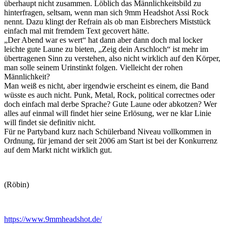
überhaupt nicht zusammen. Löblich das Männlichkeitsbild zu
hinterfragen, seltsam, wenn man sich 9mm Headshot Assi Rock
nennt. Dazu klingt der Refrain als ob man Eisbrechers Miststück
einfach mal mit fremdem Text gecovert hätte.
„Der Abend war es wert“ hat dann aber dann doch mal locker
leichte gute Laune zu bieten, „Zeig dein Arschloch“ ist mehr im
übertragenen Sinn zu verstehen, also nicht wirklich auf den Körper,
man solle seinem Urinstinkt folgen. Vielleicht der rohen
Männlichkeit?
Man weiß es nicht, aber irgendwie erscheint es einem, die Band
wüsste es auch nicht. Punk, Metal, Rock, political correctnes oder
doch einfach mal derbe Sprache? Gute Laune oder abkotzen? Wer
alles auf einmal will findet hier seine Erlösung, wer ne klar Linie
will findet sie definitiv nicht.
Für ne Partyband kurz nach Schülerband Niveau vollkommen in
Ordnung, für jemand der seit 2006 am Start ist bei der Konkurrenz
auf dem Markt nicht wirklich gut.
(Röbin)
https://www.9mmheadshot.de/