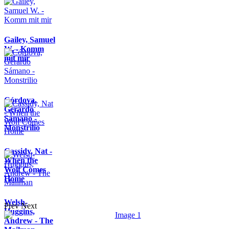
Gailey, Samuel
W. - Komm
mit mir
Córdova,
Gerardo
Sámano -
Monstrilio
Cassidy, Nat -
When the
Wolf Comes
Home
Welsh-
Prev
Next
Huggins,
Andrew - The