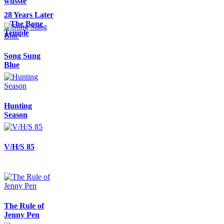
wüsste
28 Years Later
– The Bone
Temple
Song Sung
Blue
Hunting
Season
V/H/S 85
The Rule of
Jenny Pen