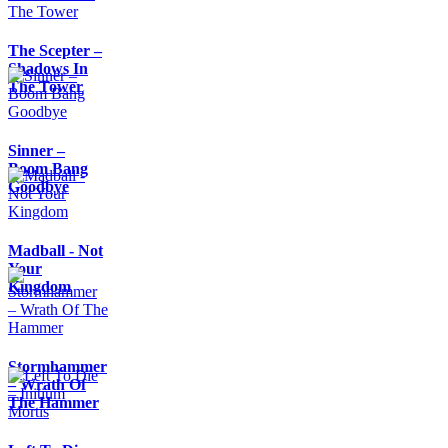
The Scepter –
Shadows In
The Tower
Sinner –
Boom Bang
Goodbye
Madball - Not
Your
Kingdom
Stormhammer
– Wrath Of
The Hammer