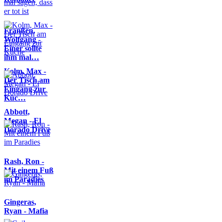
Franßen,
Wolfgang -
Einer sollte
ihm mal…
Kolm, Max -
Der Tisch am
Eingang zur
Küc…
Abbott,
Megan - El
Dorado Drive
Rash, Ron -
Mit einem Fuß
im Paradies
Gingeras,
Ryan - Mafia