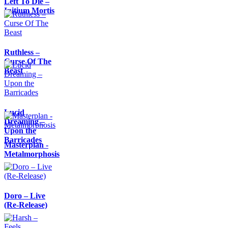
Left To Die –
Initium Mortis
Ruthless –
Curse Of The
Beast
Lucid
Dreaming –
Upon the
Barricades
Masterplan -
Metalmorphosis
Doro – Live
(Re-Release)