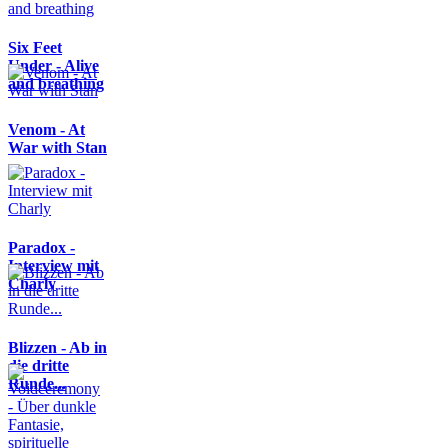
Six Feet
Under - Alive
and breathing
Venom - At
War with Stan
Paradox -
Interview mit
Charly
Blizzen - Ab in
die dritte
Runde...