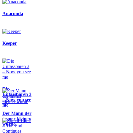
Anaconda
Keeper
Die
Unfassbaren 3
– Now you see
me
Der Mann der
immer kleiner
wurde