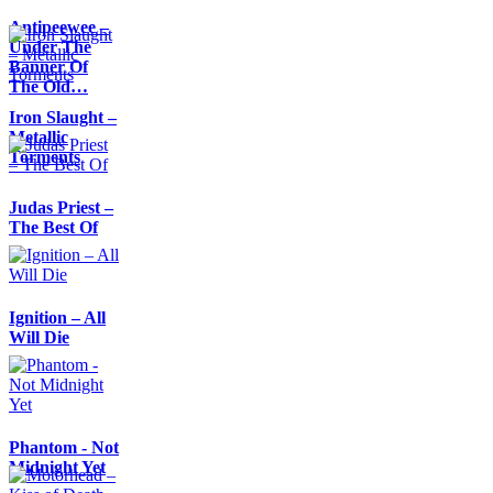
Antipeewee –
Under The
Banner Of
The Old…
Iron Slaught –
Metallic
Torments
Judas Priest –
The Best Of
Ignition – All
Will Die
Phantom - Not
Midnight Yet