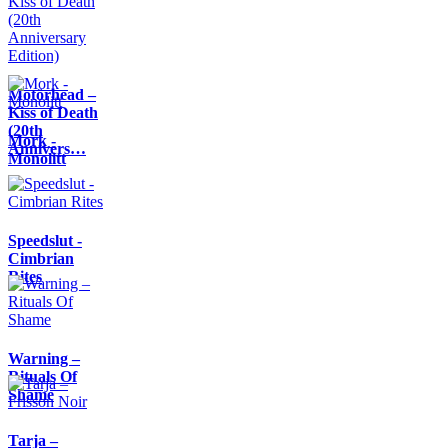
Motörhead –
Kiss of Death
(20th
Mork -
Annivers…
Monolitt
Speedslut -
Cimbrian
Rites
Warning –
Rituals Of
Shame
Tarja –