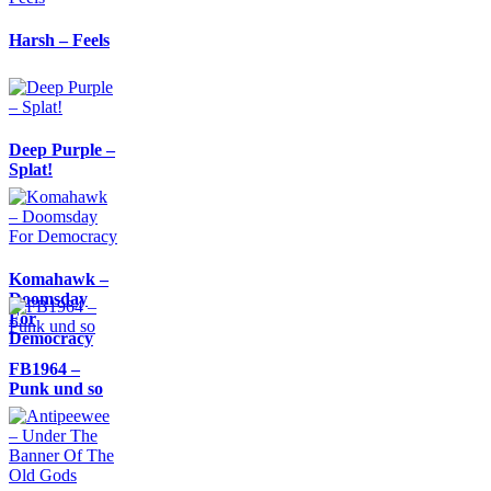
Harsh – Feels
Deep Purple –
Splat!
Komahawk –
Doomsday
For
Democracy
FB1964 –
Punk und so