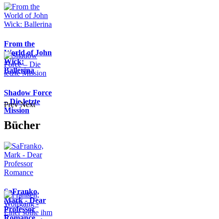
From the
World of John
Wick:
Ballerina
Shadow Force
– Die letzte
Prev
Next
Mission
Bücher
SaFranko,
Mark - Dear
Professor
Romance