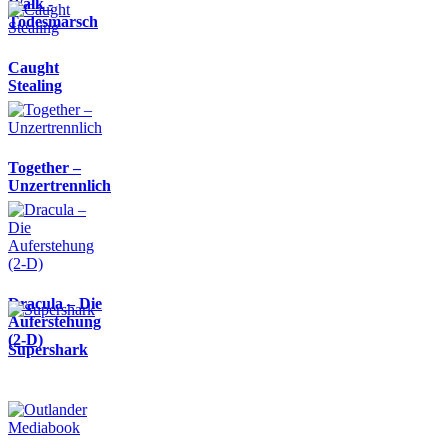
Walk -
Todesmarsch
Caught
Stealing
Together –
Unzertrennlich
Dracula – Die
Auferstehung
(2-D)
Supershark