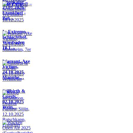
Knorkator –
Life Cycle…
23.01.2026 /
Frankfurt -
Bat…
In Extremo –
Schlachthof,
Wiesbaden
18.1…
Warrant, Axe
Victims,
24.10.2025,
Mannhe…
Stillbirth &
Guests,
02.10.2025
Wein…