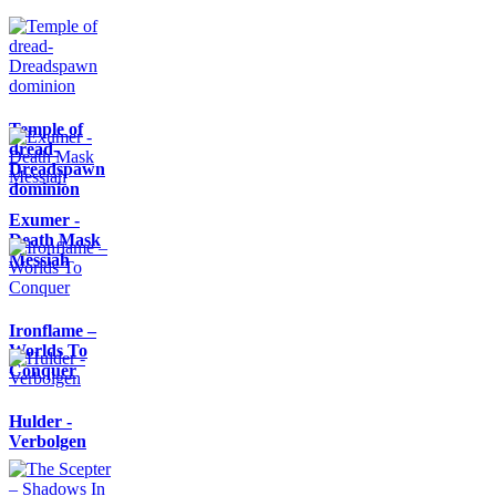
Temple of
dread-
Dreadspawn
dominion
Exumer -
Death Mask
Messiah
Ironflame –
Worlds To
Conquer
Hulder -
Verbolgen