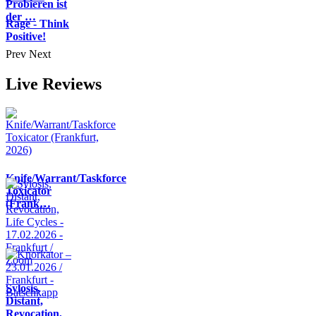
Probieren ist
der …
Rage - Think
Positive!
Prev
Next
Live Reviews
Knife/Warrant/Taskforce
Toxicator
(Frank…
Sylosis,
Distant,
Revocation,