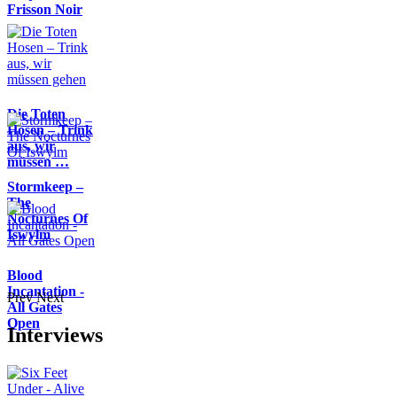
Frisson Noir
Die Toten
Hosen – Trink
aus, wir
müssen …
Stormkeep –
The
Nocturnes Of
Iswylm
Blood
Incantation -
Prev
Next
All Gates
Open
Interviews