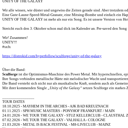
UNITY OF THE GALAXY
Wir alle wissen, wie düster und ungewiss die Zeiten gerade sind. Aber trotzd
Eine Gute-Laune-Speed-Metal-Granate, eine Mitsing-Bombe und einfach ein Happ
UNITY OF THE GALAXY ist mehr als nur ein Song. Es ist unsere Version von Hof
Streicht euch den 3. Oktober schon mal dick im Kalender an. Pre-saved den Song 
Wir! Zusammen!
UNITY!!!
#sxfx
https://distrokid.com/hyperfollow/sculforge/unity-of-the-galaxy
Über die Band:
Sculforge
ist die Optimismus-Maschine des Power Metal. Mit hyperschnellen, epi
Ihre Songs verbinden metallische Härte mit melodischer Wucht und transportiere
Die Band versteht sich nicht nur als musikalische Kraft, sondern auch als Gemei
Mit ihrer kommenden Single
„Unity of the Galaxy“
setzen Sculforge ein starkes 
________________
TOUR DATES
18.10.2025 - MAYHEM IN THE ARCHES - AJK BAD KREUZNACH
01.11.2025 - SPH MUSIC MASTERS - PONYHOF FRANKFURT / MAIN
24.01.2026 - WE TOUR THE GALAXY - STUZ KELLERCLUB - CLAUSTHAL
07.02.2026 - WE TOUR THE GALAXY - VALHALLA - COLOGNE
21.03.2026 - METAL IS BACK FESTIVAL - M8-LIVECLUB - MAINZ