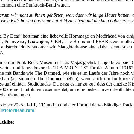
genommen eine Punkrock-Band waren.
rum wir nicht zu ihnen gehörten, war, dass wir lange Haare hatten, 
viele Kids hörten uns ohne ein Bild zu sehen und dachten daher, wir s
led By Deaf” hört man eine liebevolle Hommage an Motörhead von eini
id, Pennywise, Lagwagon, GBH, The Bronx und FEAR steuern alles
h aufstrebende Newcomer wie Slaughterhouse sind dabei, denn seien 
t.
eich im Punk Rock Museum in Las Vegas geehrt. Lange bevor sie “
erten und lange bevor sie “R.A.M.O.N.E.S” für das Album “1916” 
ne mit Bands wie The Damned, wie sie es im Laufe der Jahre noch vi
d an (als sie noch The Doomed hießen), wenn auch nur für kurze Ze
s auf einigen Studiotracks. Da passt es nur zu gut, dass der einzige Ni
2002 erneut mit ihnen zusammentat, um eine bisher unveröffentlichte 
ned aufzunehmen.
tober 2025 als LP, CD und in digitaler Form. Die vollständige Trackl
iMotorhead.com
!
ackliste