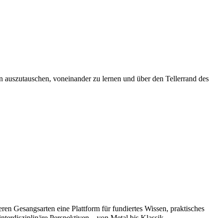
 auszutauschen, voneinander zu lernen und über den Tellerrand des
 Gesangsarten eine Plattform für fundiertes Wissen, praktisches
nterdisziplinäre Perspektiven – von Metal bis Klassik.