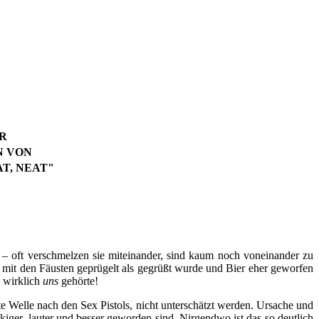
AR
N VON
T, NEAT"
– oft verschmelzen sie miteinander, sind kaum noch voneinander zu
r mit den Fäusten geprügelt als gegrüßt wurde und Bier eher geworfen
e wirklich
uns
gehörte!
e Welle nach den Sex Pistols, nicht unterschätzt werden. Ursache und
kiger, lauter und besser geworden sind. Nirgendwo ist das so deutlich