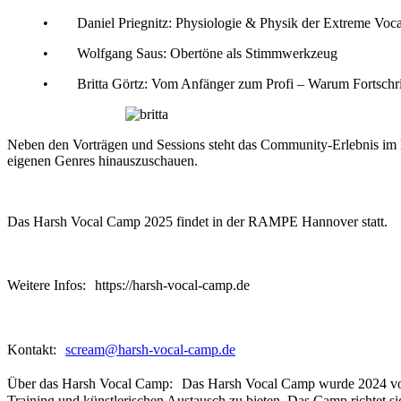
• Daniel Priegnitz: Physiologie & Physik der Extreme Voca
• Wolfgang Saus: Obertöne als Stimmwerkzeug
• Britta Görtz: Vom Anfänger zum Profi – Warum Fortschritt in
Neben den Vorträgen und Sessions steht das Community-Erlebnis im M
eigenen Genres hinauszuschauen.
Das Harsh Vocal Camp 2025 findet in der RAMPE Hannover statt.
Weitere Infos: https://harsh-vocal-camp.de
Kontakt:
scream@harsh-vocal-camp.de
Über das Harsh Vocal Camp: Das Harsh Vocal Camp wurde 2024 von Br
Training und künstlerischen Austausch zu bieten. Das Camp richtet sic