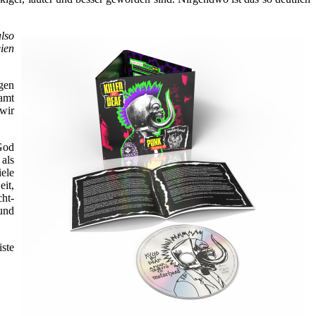
also
eien
gen
amt
wir
God
als
ele
it,
cht-
und
iste