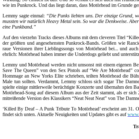
wie im Punkrock. Und das liegt daran, dass Motörhead im Grunde 
Lemmy sagte einmal:
“Die Punks liebten uns. Der einzige Grund, wa
mussten wir natürlich Heavy Metal sein. So war die Denkweise. Aber 
eine Punkband.”
Auf den vierzehn Tracks dieses Albums mit dem cleveren Titel “Kil
der größten und angesehensten Punkrock-Bands. Größen wie Ranc
raue Versionen ihrer Lieblingssongs von Motörhead bei... und auc
ehrlich: Motörhead haben immer die Underdogs geliebt und unterstütz
Lemmy und Motörhead werden nicht umsonst mit einem eigenen Ber
Save The Queen” von den Sex Pistols auf “We Are Motörhead” cov
Hommage an New Yorks Elite schrieben, teilten Motörhead die Büh
Male tun sollten. Verdammt, Lemmy schloss sich sogar The Damne
spielte einige mittlerweile berüchtigte Konzerte und übernahm den Bas
Motörhead-Song auf diesem Album aus der Zeit stammt, als er sich 
mitreißende Version des Klassikers “Neat Neat Neat” von The Dam
‘Killed By Deaf – A Punk Tribute To Motörhead’ erscheint am 31. Ok
findet sich unten. Aktuelle Neuigkeiten und Updates gibt es auf
www.
Tr