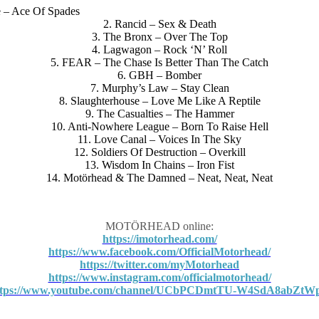
 – Ace Of Spades
2. Rancid – Sex & Death
3. The Bronx – Over The Top
4. Lagwagon – Rock ‘N’ Roll
5. FEAR – The Chase Is Better Than The Catch
6. GBH – Bomber
7. Murphy’s Law – Stay Clean
8. Slaughterhouse – Love Me Like A Reptile
9. The Casualties – The Hammer
10. Anti-Nowhere League – Born To Raise Hell
11. Love Canal – Voices In The Sky
12. Soldiers Of Destruction – Overkill
13. Wisdom In Chains – Iron Fist
14. Motӧrhead & The Damned – Neat, Neat, Neat
MOTÖRHEAD online:
https://imotorhead.com/
https://www.facebook.com/OfficialMotorhead/
https://twitter.com/myMotorhead
https://www.instagram.com/officialmotorhead/
ttps://www.youtube.com/channel/UCbPCDmtTU-W4SdA8abZtW