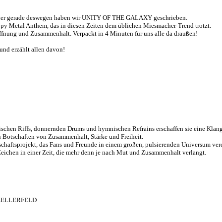
em oder gerade deswegen haben wir UNITY OF THE GALAXY geschrieben.
y Metal Anthem, das in diesen Zeiten dem üblichen Miesmacher-Trend trotzt.
fnung und Zusammenhalt. Verpackt in 4 Minuten für uns alle da draußen!
und erzählt allen davon!
schen Riffs, donnernden Drums und hymnischen Refrains erschaffen sie eine Klan
n Botschaften von Zusammenhalt, Stärke und Freiheit.
nschaftsprojekt, das Fans und Freunde in einem großen, pulsierenden Universum ver
Zeichen in einer Zeit, die mehr denn je nach Mut und Zusammenhalt verlangt.
 ZELLERFELD