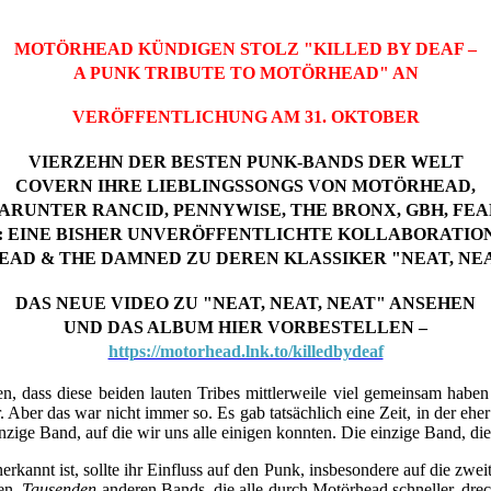
MOTÖRHEAD KÜNDIGEN STOLZ "KILLED BY DEAF –
A PUNK TRIBUTE TO MOTÖRHEAD" AN
VERÖFFENTLICHUNG AM 31. OKTOBER
VIERZEHN DER BESTEN PUNK-BANDS DER WELT
COVERN IHRE LIEBLINGSSONGS VON MOTÖRHEAD,
ARUNTER RANCID, PENNYWISE, THE BRONX, GBH, FE
: EINE BISHER UNVERÖFFENTLICHTE KOLLABORATIO
AD & THE DAMNED ZU DEREN KLASSIKER "NEAT, NEA
DAS NEUE VIDEO ZU "NEAT, NEAT, NEAT" ANSEHEN
UND DAS ALBUM HIER VORBESTELLEN –
https://motorhead.lnk.to/killedbydeaf
dass diese beiden lauten Tribes mittlerweile viel gemeinsam haben 
ber das war nicht immer so. Es gab tatsächlich eine Zeit, in der ehe
zige Band, auf die wir uns alle einigen konnten. Die einzige Band, di
nnt ist, sollte ihr Einfluss auf den Punk, insbesondere auf die zweit
ten,
Tausenden
anderen Bands, die alle durch Motörhead schneller, drec