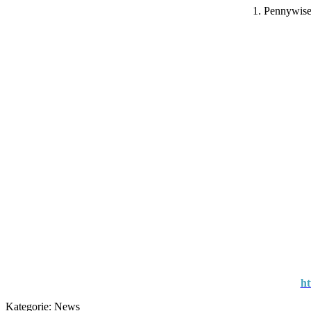
1. Pennywise
h
Kategorie:
News