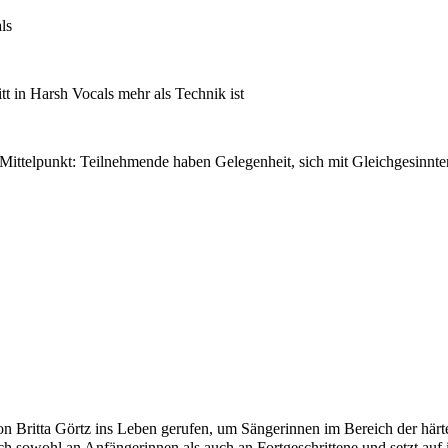
ls
 Harsh Vocals mehr als Technik ist
ittelpunkt: Teilnehmende haben Gelegenheit, sich mit Gleichgesinnten
itta Görtz ins Leben gerufen, um Sängerinnen im Bereich der härteren
h sowohl an Anfängerinnen als auch an Fortgeschrittene und setzt auf i