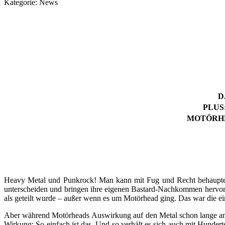
Kategorie:
News
D
PLUS
MOTӦRHE
Heavy Metal und Punkrock! Man kann mit Fug und Recht behaupten, 
unterscheiden und bringen ihre eigenen Bastard-Nachkommen hervor. A
als geteilt wurde – außer wenn es um Motörhead ging. Das war die ein
Aber während Motörheads Auswirkung auf den Metal schon lange anerka
Wirkung: So einfach ist das. Und so verhält es sich auch mit Hunder