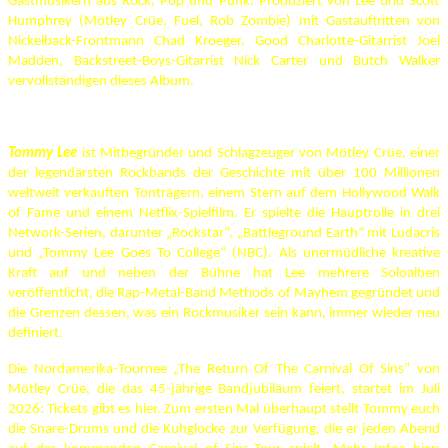
Gastmusikern aus Rock, Pop und Punk. Produziert von Lee und Scott
Humphrey (Mötley Crüe, Fuel, Rob Zombie) mit Gastauftritten von
Nickelback-Frontmann Chad Kroeger, Good Charlotte-Gitarrist Joel
Madden, Backstreet-Boys-Gitarrist Nick Carter und Butch Walker
vervollständigen dieses Album.
Tommy Lee
ist Mitbegründer und Schlagzeuger von Mötley Crüe, einer
der legendärsten Rockbands der Geschichte mit über 100 Millionen
weltweit verkauften Tonträgern, einem Stern auf dem Hollywood Walk
of Fame und einem Netflix-Spielfilm. Er spielte die Hauptrolle in drei
Network-Serien, darunter „Rockstar“, „Battleground Earth“ mit Ludacris
und „Tommy Lee Goes To College“ (NBC). Als unermüdliche kreative
Kraft auf und neben der Bühne hat Lee mehrere Soloalben
veröffentlicht, die Rap-Metal-Band Methods of Mayhem gegründet und
die Grenzen dessen, was ein Rockmusiker sein kann, immer wieder neu
definiert.
Die Nordamerika-Tournee „The Return Of The Carnival Of Sins“ von
Mötley Crüe, die das 45-jährige Bandjubiläum feiert, startet im Juli
2026: Tickets gibt es hier. Zum ersten Mal überhaupt stellt Tommy euch
die Snare-Drums und die Kuhglocke zur Verfügung, die er jeden Abend