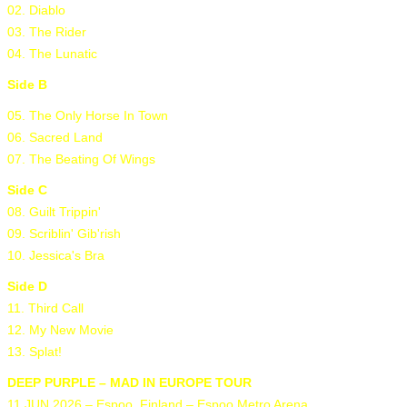
02. Diablo
03. The Rider
04. The Lunatic
Side B
05. The Only Horse In Town
06. Sacred Land
07. The Beating Of Wings
Side C
08. Guilt Trippin'
09. Scriblin' Gib'rish
10. Jessica's Bra
Side D
11. Third Call
12. My New Movie
13. Splat!
DEEP PURPLE – MAD IN EUROPE TOUR
11 JUN 2026 – Espoo, Finland – Espoo Metro Arena