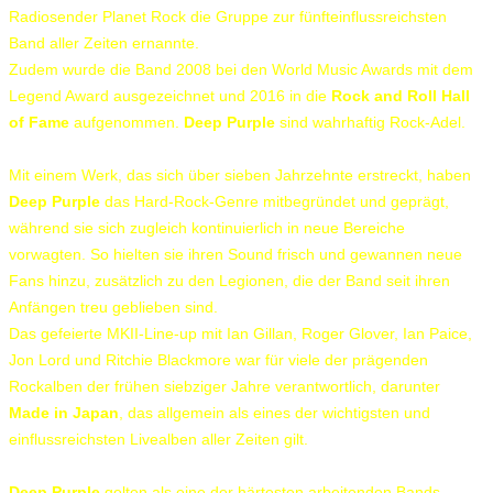
Radiosender Planet Rock die Gruppe zur fünfteinflussreichsten
Band aller Zeiten ernannte.
Zudem wurde die Band 2008 bei den World Music Awards mit dem
Legend Award ausgezeichnet und 2016 in die
Rock and Roll Hall
of Fame
aufgenommen.
Deep Purple
sind wahrhaftig Rock-Adel.
Mit einem Werk, das sich über sieben Jahrzehnte erstreckt, haben
Deep Purple
das Hard-Rock-Genre mitbegründet und geprägt,
während sie sich zugleich kontinuierlich in neue Bereiche
vorwagten. So hielten sie ihren Sound frisch und gewannen neue
Fans hinzu, zusätzlich zu den Legionen, die der Band seit ihren
Anfängen treu geblieben sind.
Das gefeierte MKII-Line-up mit Ian Gillan, Roger Glover, Ian Paice,
Jon Lord und Ritchie Blackmore war für viele der prägenden
Rockalben der frühen siebziger Jahre verantwortlich, darunter
Made in Japan
, das allgemein als eines der wichtigsten und
einflussreichsten Livealben aller Zeiten gilt.
Deep Purple
gelten als eine der härtesten arbeitenden Bands