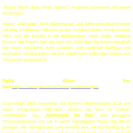
„Stupid World (feat. Chad Tepper)“ erscheint zusammen mit einem
Musikvideo.
Tepper, ehemaliger Profi-Skateboarder und Alternative-Rock-Künstler
mit über 4 Millionen Followern in den sozialen Medien, bringt frischen
Wind und viel Energie in die Kollaboration. Seine Single „Rockstar
Dreams Like Tommy Lee“ aus dem Jahr 2023 lässt die Zusammenarbeit
wie einen natürlichen Kreis schließen und verbindet Einflüsse und
Inspiration auf eine Weise, die den anhaltenden kulturellen Einfluss von
Tommy Lee unterstreicht.
Digital Album Pre-
Save:
https://tommylee.lnk.to/TommylandRidesAgain
Ursprünglich 2005 zusammen mit Tommys gleichnamigem Buch und
seiner erfolgreichen NBC-Serie „Tommy Lee Goes to College“
veröffentlicht, war
„Tommyland: The Ride“
eine gelungene
Momentaufnahme von Lee in seiner vielseitigsten Phase. Das Album
sprengte alle Genregrenzen und vereinte eine All-Star-Besetzung an