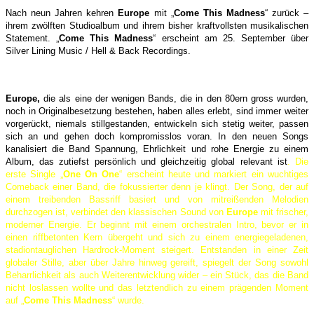
Nach neun Jahren kehren
Europe
mit „
Come This Madness
“ zurück –
ihrem zwölften Studioalbum und ihrem bisher kraftvollsten musikalischen
Statement. „
Come This Madness
“ erscheint am 25. September über
Silver Lining Music / Hell & Back Recordings.
Europe,
die als eine der wenigen Bands, die in den 80ern gross wurden,
noch in Originalbesetzung bestehen
,
haben alles erlebt, sind immer weiter
vorgerückt, niemals stillgestanden, entwickeln sich stetig weiter, passen
sich an und gehen doch kompromisslos voran. In den neuen Songs
kanalisiert die Band Spannung, Ehrlichkeit und rohe Energie zu einem
Album, das zutiefst persönlich und gleichzeitig global relevant ist
. Die
erste Single „
One On One
“ erscheint heute und markiert ein wuchtiges
Comeback einer Band, die fokussierter denn je klingt. Der Song, der auf
einem treibenden Bassriff basiert und von mitreißenden Melodien
durchzogen ist, verbindet den klassischen Sound von
Europe
mit frischer,
moderner Energie. Er beginnt mit einem orchestralen Intro, bevor er in
einen riffbetonten Kern übergeht und sich zu einem energiegeladenen,
stadiontauglichen Hardrock-Moment steigert. Entstanden in einer Zeit
globaler Stille, aber über Jahre hinweg gereift, spiegelt der Song sowohl
Beharrlichkeit als auch Weiterentwicklung wider – ein Stück, das die Band
nicht loslassen wollte und das letztendlich zu einem prägenden Moment
auf „
Come This Madness
“ wurde.