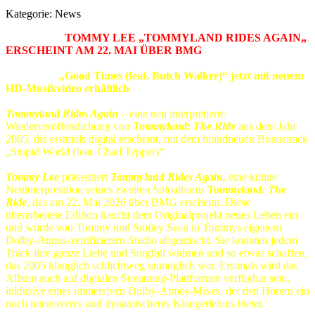
Kategorie:
News
TOMMY LEE „TOMMYLAND RIDES AGAIN„
ERSCHEINT AM 22. MAI ÜBER BMG
„Good Times (feat. Butch Walker)“ jetzt mit neuem
HD-Musikvideo erhältlich
Tommyland Rides Again
– eine neu interpretierte
Wiederveröffentlichung von
Tommyland: The Ride
aus dem Jahr
2005, die erstmals digital erscheint, mit dem brandneuen Bonustrack
„Stupid World (feat. Chad Tepper)“.
Tommy Lee
präsentiert
Tommyland Rides Again,
eine kühne
Neuinterpretation seines zweiten Soloalbums
Tommyland: The
Ride
, das am 22. Mai 2026 über BMG erscheint. Diese
überarbeitete Edition haucht dem Originalprojekt neues Leben ein
und wurde von Tommy und Smiley Sean in Tommys eigenem
Dolby-Atmos-zertifizierten Studio abgemischt. Sie konnten jedem
Track ihre ganze Liebe und Sorgfalt widmen und so etwas schaffen,
das 2005 klanglich schlichtweg unmöglich war. Erstmals wird das
Album auch auf digitalen Streaming-Plattformen verfügbar sein,
inklusive eines immersiven Dolby-Atmos-Mixes, der den Hörern ein
noch intensiveres und dynamischeres Klangerlebnis bietet.‘