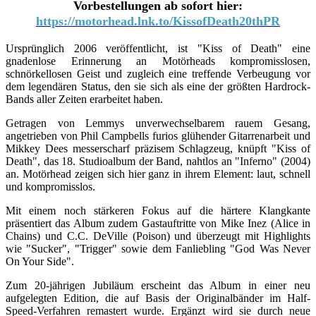
Vorbestellungen ab sofort hier:
https://motorhead.lnk.to/KissofDeath20thPR
Ursprünglich 2006 veröffentlicht, ist "Kiss of Death" eine
gnadenlose Erinnerung an Motörheads kompromisslosen,
schnörkellosen Geist und zugleich eine treffende Verbeugung vor
dem legendären Status, den sie sich als eine der größten Hardrock-
Bands aller Zeiten erarbeitet haben.
Getragen von Lemmys unverwechselbarem rauem Gesang,
angetrieben von Phil Campbells furios glühender Gitarrenarbeit und
Mikkey Dees messerscharf präzisem Schlagzeug, knüpft "Kiss of
Death", das 18. Studioalbum der Band, nahtlos an "Inferno" (2004)
an. Motörhead zeigen sich hier ganz in ihrem Element: laut, schnell
und kompromisslos.
Mit einem noch stärkeren Fokus auf die härtere Klangkante
präsentiert das Album zudem Gastauftritte von Mike Inez (Alice in
Chains) und C.C. DeVille (Poison) und überzeugt mit Highlights
wie "Sucker", "Trigger" sowie dem Fanliebling "God Was Never
On Your Side".
Zum 20-jährigen Jubiläum erscheint das Album in einer neu
aufgelegten Edition, die auf Basis der Originalbänder im Half-
Speed-Verfahren remastert wurde. Ergänzt wird sie durch neue