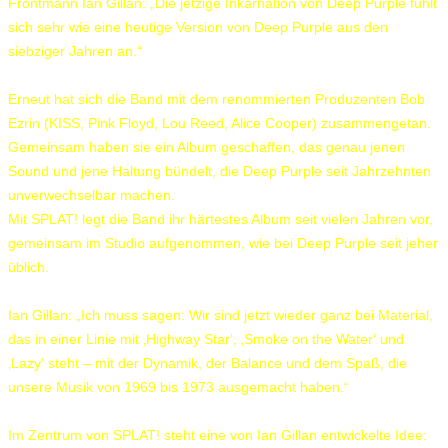
Frontmann Ian Gillan: „Die jetzige Inkarnation von Deep Purple fühlt
sich sehr wie eine heutige Version von Deep Purple aus den
siebziger Jahren an.“
Erneut hat sich die Band mit dem renommierten Produzenten Bob
Ezrin (KISS, Pink Floyd, Lou Reed, Alice Cooper) zusammengetan.
Gemeinsam haben sie ein Album geschaffen, das genau jenen
Sound und jene Haltung bündelt, die Deep Purple seit Jahrzehnten
unverwechselbar machen.
Mit SPLAT! legt die Band ihr härtestes Album seit vielen Jahren vor,
gemeinsam im Studio aufgenommen, wie bei Deep Purple seit jeher
üblich.
Ian Gillan: „Ich muss sagen: Wir sind jetzt wieder ganz bei Material,
das in einer Linie mit ‚Highway Star‘, ‚Smoke on the Water‘ und
‚Lazy‘ steht – mit der Dynamik, der Balance und dem Spaß, die
unsere Musik von 1969 bis 1973 ausgemacht haben.“
Im Zentrum von SPLAT! steht eine von Ian Gillan entwickelte Idee: