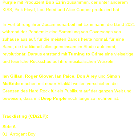
Purple
mit Produzent
Bob Ezrin
zusammen, der unter anderem
KISS, Pink Floyd, Lou Reed und Alice Cooper produziert hat.
In Fortführung ihrer Zusammenarbeit mit Ezrin nahm die Band 2021
während der Pandemie eine Sammlung von Coversongs von
zuhause aus auf, für die meisten Bands heute normal, für eine
Band, die traditionell alles gemeinsam im Studio aufnimmt,
revolutionär. Daraus entstand mit
Turning to Crime
eine vielseitige
und feierliche Rückschau auf ihre musikalischen Wurzeln.
Ian Gillan
,
Roger Glover
,
Ian Paice
,
Don Airey
und
Simon
McBride
machen mit neuer Vitalität weiter, verschieben die
Grenzen des Hard Rock für ein Publikum auf der ganzen Welt und
beweisen, dass mit
Deep Purple
noch lange zu rechnen ist.
Tracklisting (CD/2LP):
Side A
01. Arrogant Boy