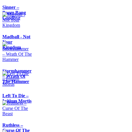
Sinner –
Boom Bang
Goodbye
Madball - Not
Your
Kingdom
Stormhammer
– Wrath Of
The Hammer
Left To Die –
Initium Mortis
Ruthless –
Curse Of The