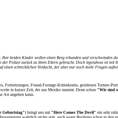
. Ihre beiden Kinder wollen einen Berg erkunden und verschwinden dab
der Polizei zurück zu ihren Eltern gebracht. Doch irgendwas ist mit ih
f einen schrecklichen Verdacht, der aber nur noch mehr Fragen aufwir
akes, Fortsetzungen, Found-Footage-Krimskrams, geistlosen Torture-P
r zweite in kurzer Zeit, der aus Mexiko stammt. Denn schon
"
Wir sind w
se Art angehen kann.
er Geburtstag
"
) bringt uns mit
"
Here Comes The Devil
"
ein sehr ruh
e Inszenierung wahrlich nichts sein, auch wenn
Bogliano
schon in den er