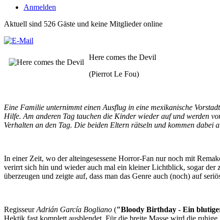
Anmelden
Aktuell sind 526 Gäste und keine Mitglieder online
Here comes the Devil
(Pierrot Le Fou)
Eine Familie unternimmt einen Ausflug in eine mexikanische Vorstadt
Hilfe. Am anderen Tag tauchen die Kinder wieder auf und werden von 
Verhalten an den Tag. Die beiden Eltern rätseln und kommen dabei au
In einer Zeit, wo der alteingesessene Horror-Fan nur noch mit Rem
verirrt sich hin und wieder auch mal ein kleiner Lichtblick, sogar de
überzeugen und zeigte auf, dass man das Genre auch (noch) auf seriö
Regisseur
Adrián García Bogliano
(
"
Bloody Birthday - Ein blutig
Hektik fast komplett ausblendet. Für die breite Masse wird die ruhig