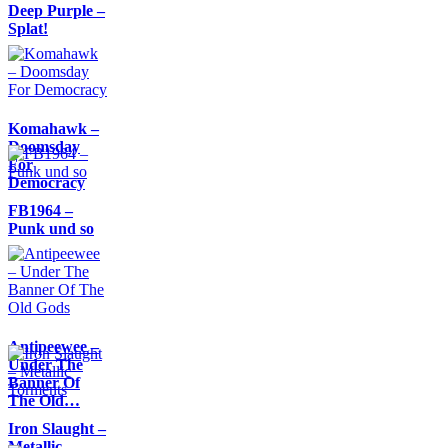
Deep Purple –
Splat!
Komahawk –
Doomsday
For
Democracy
FB1964 –
Punk und so
Antipeewee –
Under The
Banner Of
The Old…
Iron Slaught –
Metallic