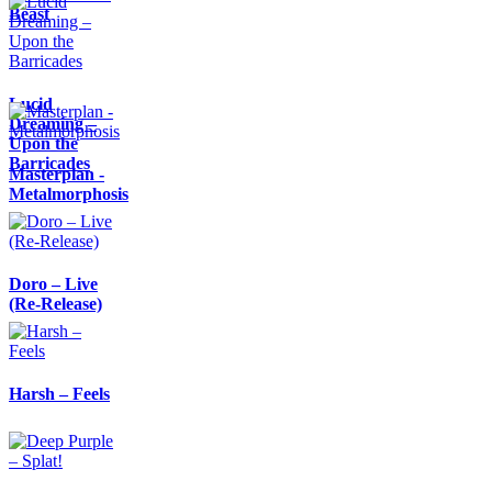
Beast
Lucid
Dreaming –
Upon the
Barricades
Masterplan -
Metalmorphosis
Doro – Live
(Re-Release)
Harsh – Feels