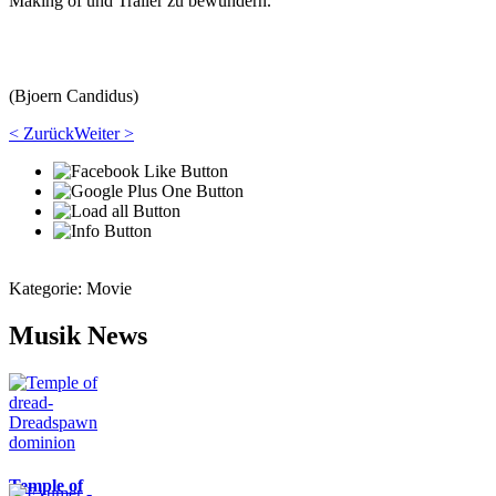
Making of und Trailer zu bewundern.
(Bjoern Candidus)
< Zurück
Weiter >
Kategorie:
Movie
Musik News
Temple of