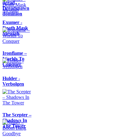
dread-
Dreadspawn
dominion
Exumer -
Death Mask
Messiah
Ironflame –
Worlds To
Conquer
Hulder -
Verbolgen
The Scepter –
Shadows In
The Tower