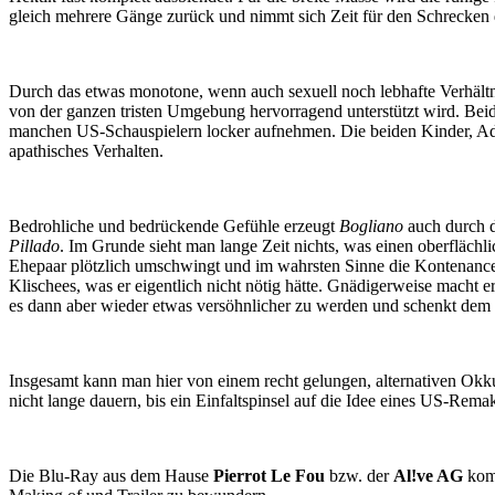
gleich mehrere Gänge zurück und nimmt sich Zeit für den Schrecken
Durch das etwas monotone, wenn auch sexuell noch lebhafte Verhält
von der ganzen tristen Umgebung hervorragend unterstützt wird. Beide
manchen US-Schauspielern locker aufnehmen. Die beiden Kinder, Ad
apathisches Verhalten.
Bedrohliche und bedrückende Gefühle erzeugt
Bogliano
auch durch d
Pillado
. Im Grunde sieht man lange Zeit nichts, was einen oberflächli
Ehepaar plötzlich umschwingt und im wahrsten Sinne die Kontenance 
Klischees, was er eigentlich nicht nötig hätte. Gnädigerweise macht e
es dann aber wieder etwas versöhnlicher zu werden und schenkt dem
Insgesamt kann man hier von einem recht gelungen, alternativen Okk
nicht lange dauern, bis ein Einfaltspinsel auf die Idee eines US-Rem
Die Blu-Ray aus dem Hause
Pierrot Le Fou
bzw. der
Al!ve AG
komm