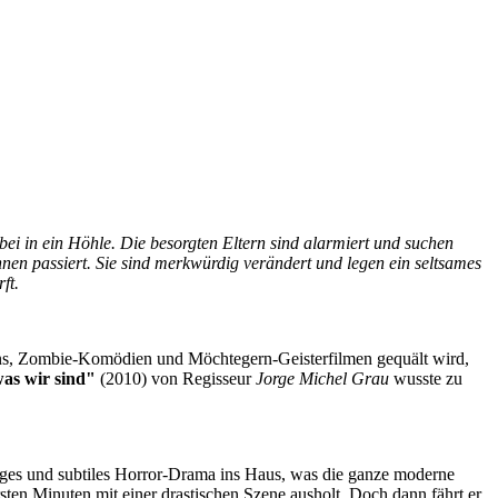
ei in ein Höhle. Die besorgten Eltern sind alarmiert und suchen
nen passiert. Sie sind merkwürdig verändert und legen ein seltsames
ft.
orns, Zombie-Komödien und Möchtegern-Geisterfilmen gequält wird,
as wir sind
"
(2010) von Regisseur
Jorge Michel Grau
wusste zu
iges und subtiles Horror-Drama ins Haus, was die ganze moderne
sten Minuten mit einer drastischen Szene ausholt. Doch dann fährt er