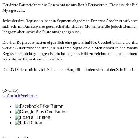
Der dritte Part zeichnet die Geschehnisse aus Ben´s Perspektive. Dieser ist der E
Mya gesucht.
Jeder der drei Regisseure hat ein Segment abgedreht. Der erste Abschnitt wirkt r
satirisch, mit Ansatzweise gesellschaftskritischen Momenten, die jedoch ziemlich
langsam aber sicher die Puste ausgegangen ist.
Die drei Regisseure hatten eigentlich eine gute Filmidee. Gescheitert sind sie a
wer die Außerirdischen sind, die mit ihren Signalen die Menschheit in den Wahnsi
Regisseuren nicht gelungen ist ein homogenes Bild zu zeichnen und somit einen 
Kurzfilmwettbewerb antreten sollen.
Die DVD bietet nicht viel. Neben dem Hauptfilm finden sich auf der Scheibe eine
(Zvonko)
< Zurück
Weiter >