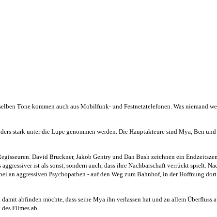
selben Töne kommen auch aus Mobilfunk- und Festnetztelefonen. Was niemand weiß
nders stark unter die Lupe genommen werden. Die Hauptakteure sind Mya, Ben und 
 Regisseuren. David Bruckner, Jakob Gentry und Dan Bush zeichnen ein Endzeitszen
 aggressiver ist als sonst, sondern auch, dass ihre Nachbarschaft verrückt spielt. 
rbei an aggressiven Psychopathen - auf den Weg zum Bahnhof, in der Hoffnung dort
 damit abfinden möchte, dass seine Mya ihn verlassen hat und zu allem Überfluss 
des Filmes ab.