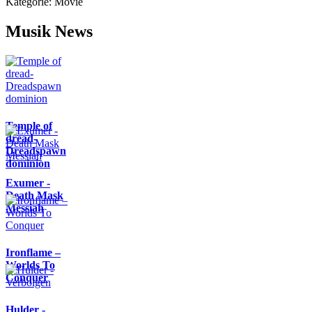
Kategorie:
Movie
Musik News
Temple of
dread-
Dreadspawn
dominion
Exumer -
Death Mask
Messiah
Ironflame –
Worlds To
Conquer
Hulder -