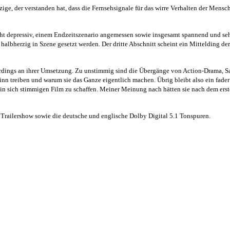
inzige, der verstanden hat, dass die Fernsehsignale für das wirre Verhalten der Me
echt depressiv, einem Endzeitszenario angemessen sowie insgesamt spannend und seh
 halbherzig in Szene gesetzt werden. Der dritte Abschnitt scheint ein Mittelding 
llerdings an ihrer Umsetzung. Zu unstimmig sind die Übergänge von Action-Drama, Sat
nn treiben und warum sie das Ganze eigentlich machen. Übrig bleibt also ein fader 
in sich stimmigen Film zu schaffen. Meiner Meinung nach hätten sie nach dem ers
 Trailershow sowie die deutsche und englische Dolby Digital 5.1 Tonspuren.