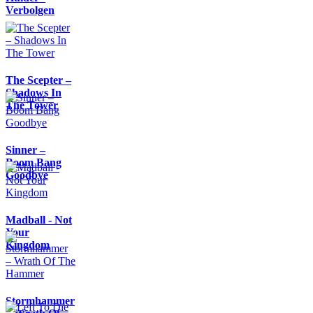
Verbolgen
The Scepter –
Shadows In
The Tower
Sinner –
Boom Bang
Goodbye
Madball - Not
Your
Kingdom
Stormhammer