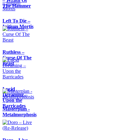
– Wrath Of
The Hammer
Left To Die –
Initium Mortis
Ruthless –
Curse Of The
Beast
Lucid
Dreaming –
Upon the
Barricades
Masterplan -
Metalmorphosis