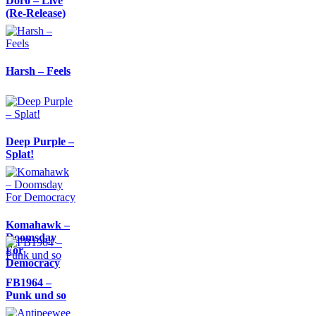
Doro – Live
(Re-Release)
Harsh – Feels
Deep Purple –
Splat!
Komahawk –
Doomsday
For
Democracy
FB1964 –
Punk und so