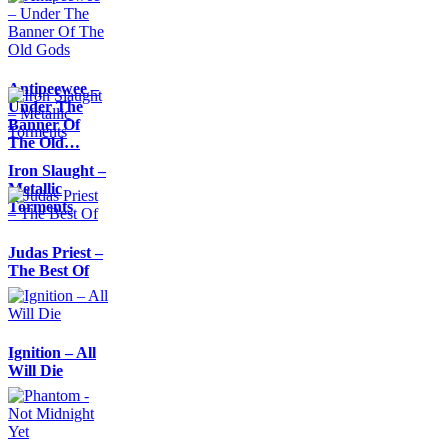
Antipeewee –
Under The
Banner Of
The Old…
Iron Slaught –
Metallic
Torments
Judas Priest –
The Best Of
Ignition – All
Will Die