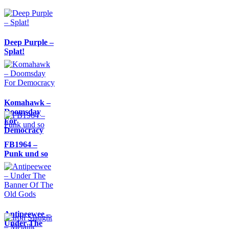
Deep Purple –
Splat!
Komahawk –
Doomsday
For
Democracy
FB1964 –
Punk und so
Antipeewee –
Under The