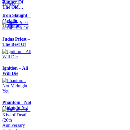
Banner Of
The Old…
Iron Slaught –
Metallic
Torments
Judas Priest –
The Best Of
Ignition – All
Will Die
Phantom - Not
Midnight Yet