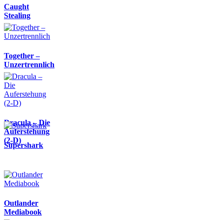
Caught
Stealing
Together –
Unzertrennlich
Dracula – Die
Auferstehung
(2-D)
Supershark
Outlander
Mediabook