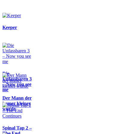
Keeper
Die
Unfassbaren 3
– Now you see
me
Der Mann der
immer kleiner
wurde
Spinal Tap 2 –
The End