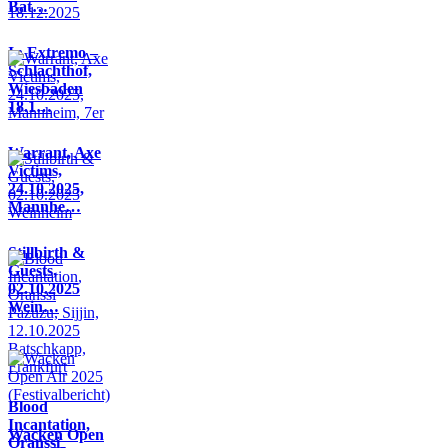
Bat…
In Extremo –
Schlachthof,
Wiesbaden
18.1…
Warrant, Axe
Victims,
24.10.2025,
Mannhe…
Stillbirth &
Guests,
02.10.2025
Wein…
Blood
Incantation,
Wacken Open
Oranssi