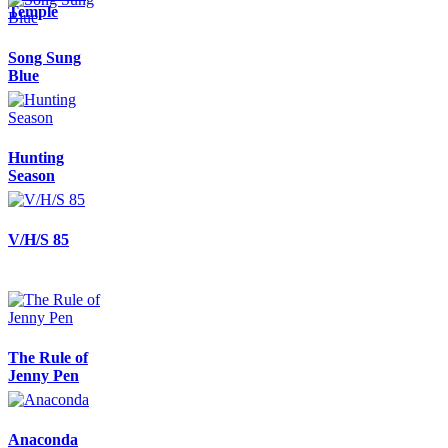
Temple
Song Sung
Blue
Hunting
Season
V/H/S 85
The Rule of
Jenny Pen
Anaconda