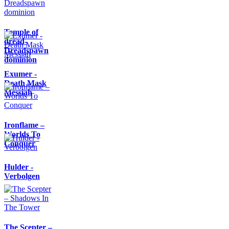
Temple of
dread-
Dreadspawn
dominion
Exumer -
Death Mask
Messiah
Ironflame –
Worlds To
Conquer
Hulder -
Verbolgen
The Scepter –