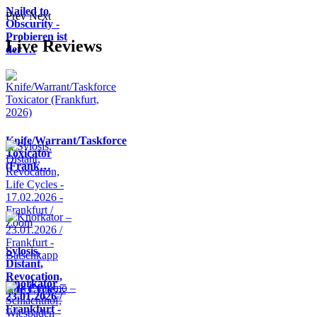
Nailed to
Prev
Next
Obscurity -
Probieren ist
Live Reviews
der …
Knife/Warrant/Taskforce
Toxicator
(Frank…
Sylosis,
Distant,
Revocation,
Knorkator –
Life Cycle…
23.01.2026 /
Frankfurt -