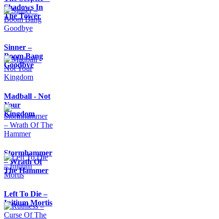
Shadows In
The Tower
Sinner –
Boom Bang
Goodbye
Madball - Not
Your
Kingdom
Stormhammer
– Wrath Of
The Hammer
Left To Die –
Initium Mortis