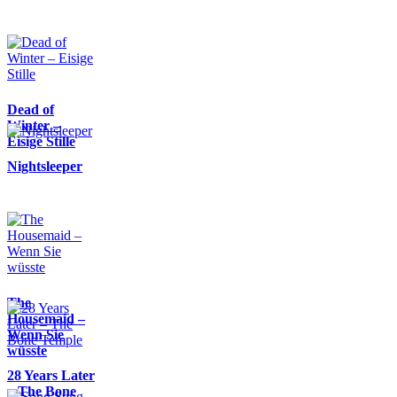
Dead of
Winter –
Eisige Stille
Nightsleeper
The
Housemaid –
Wenn Sie
wüsste
28 Years Later
– The Bone