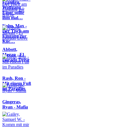
Franßen,
Wolfgang -
Einer sollte
ihm mal…
Kolm, Max -
Der Tisch am
Eingang zur
Küc…
Abbott,
Megan - El
Dorado Drive
Rash, Ron -
Mit einem Fuß
im Paradies
Gingeras,
Ryan - Mafia