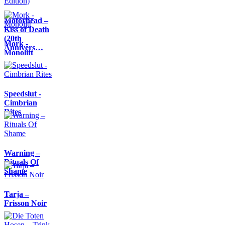
Motörhead –
Kiss of Death
(20th
Mork -
Annivers…
Monolitt
Speedslut -
Cimbrian
Rites
Warning –
Rituals Of
Shame
Tarja –
Frisson Noir