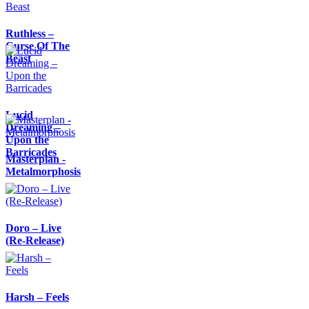
Ruthless –
Curse Of The
Beast
Lucid
Dreaming –
Upon the
Barricades
Masterplan -
Metalmorphosis
Doro – Live
(Re-Release)
Harsh – Feels