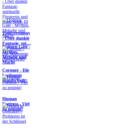
Voidceremony
- Über dunkle
Fantasie, spi…
Dolmen Gate -
Mythos,
Melodie und
Macht
Coroner - Die
bestimmte
Handschrift!
Human
Fortress - Viel
zu poppig!