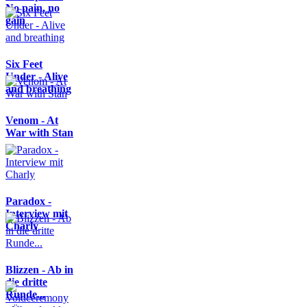
No pain, no
gain
Six Feet
Under - Alive
and breathing
Venom - At
War with Stan
Paradox -
Interview mit
Charly
Blizzen - Ab in
die dritte
Runde...