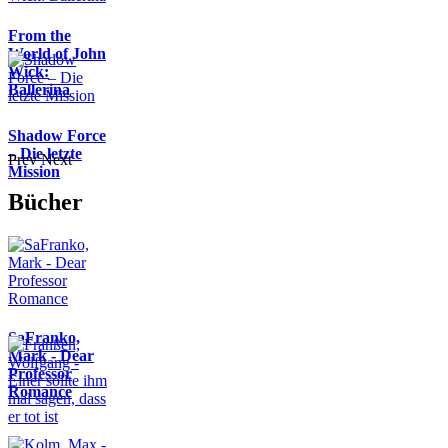
From the
World of John
Wick:
Ballerina
Shadow Force
– Die letzte
Prev
Next
Mission
Bücher
SaFranko,
Mark - Dear
Professor
Romance