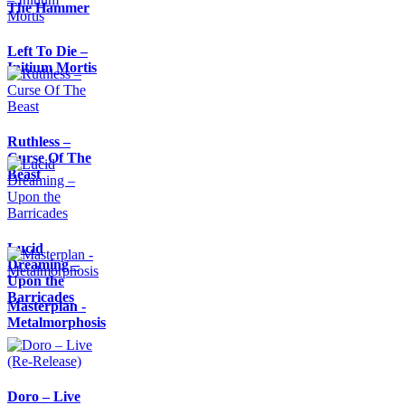
The Hammer
Left To Die –
Initium Mortis
Ruthless –
Curse Of The
Beast
Lucid
Dreaming –
Upon the
Barricades
Masterplan -
Metalmorphosis
Doro – Live