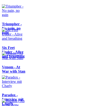
Triumpher -
No pain, no
gain
Six Feet
Under - Alive
and breathing
Venom - At
War with Stan
Paradox -
Interview mit
Charly