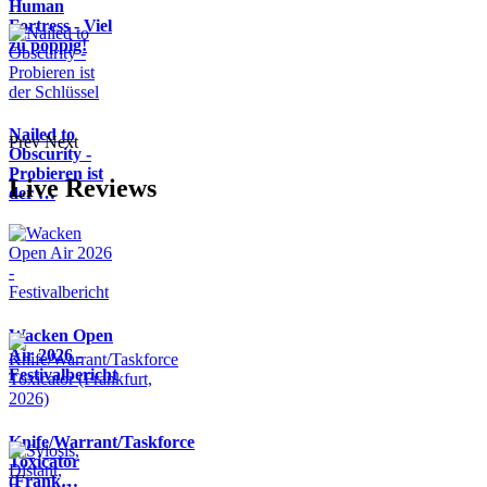
Human
Fortress - Viel
zu poppig!
Nailed to
Prev
Next
Obscurity -
Probieren ist
Live Reviews
der …
Wacken Open
Air 2026 -
Festivalbericht
Knife/Warrant/Taskforce
Toxicator
(Frank…