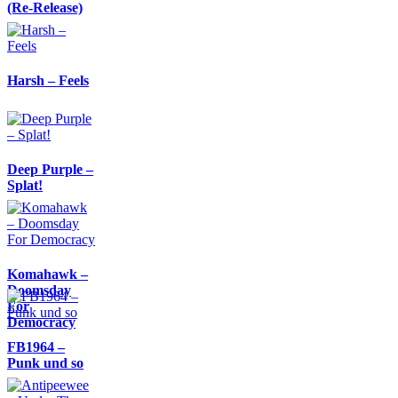
(Re-Release)
Harsh – Feels
Deep Purple –
Splat!
Komahawk –
Doomsday
For
Democracy
FB1964 –
Punk und so