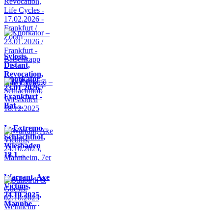
Sylosis,
Distant,
Revocation,
Knorkator –
Life Cycle…
23.01.2026 /
Frankfurt -
Bat…
In Extremo –
Schlachthof,
Wiesbaden
18.1…
Warrant, Axe
Victims,
24.10.2025,
Mannhe…