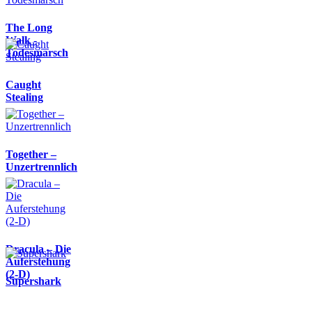
The Long
Walk -
Todesmarsch
Caught
Stealing
Together –
Unzertrennlich
Dracula – Die
Auferstehung
(2-D)
Supershark