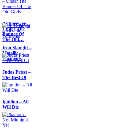
Antipeewee –
Under The
Banner Of
The Old…
Iron Slaught –
Metallic
Torments
Judas Priest –
The Best Of
Ignition – All
Will Die