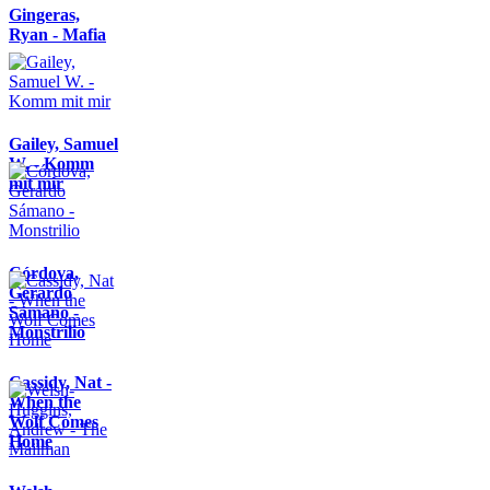
Gingeras,
Ryan - Mafia
Gailey, Samuel
W. - Komm
mit mir
Córdova,
Gerardo
Sámano -
Monstrilio
Cassidy, Nat -
When the
Wolf Comes
Home