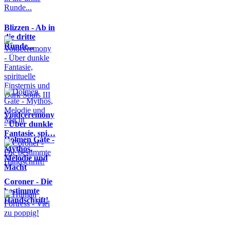
Blizzen - Ab in
die dritte
Runde...
Voidceremony
- Über dunkle
Fantasie, spi…
Dolmen Gate -
Mythos,
Melodie und
Macht
Coroner - Die
bestimmte
Handschrift!