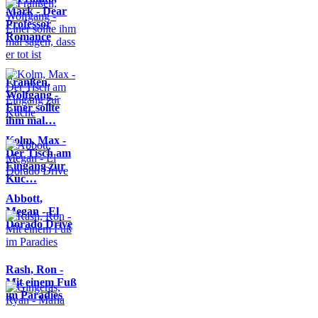
Mark - Dear
Professor
Romance
Franßen,
Wolfgang -
Einer sollte
ihm mal…
Kolm, Max -
Der Tisch am
Eingang zur
Küc…
Abbott,
Megan - El
Dorado Drive
Rash, Ron -
Mit einem Fuß
im Paradies