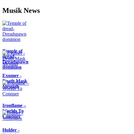
Musik News
Temple of
dread-
Dreadspawn
dominion
Exumer -
Death Mask
Messiah
Ironflame –
Worlds To
Conquer
Hulder -