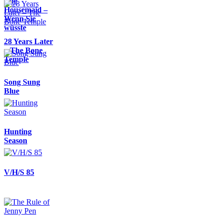
The
Housemaid –
Wenn Sie
wüsste
28 Years Later
– The Bone
Temple
Song Sung
Blue
Hunting
Season
V/H/S 85