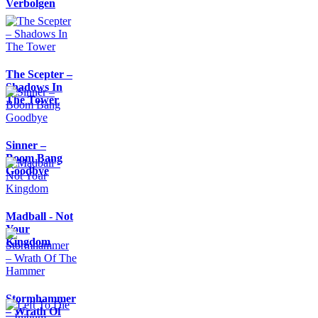
Verbolgen
The Scepter –
Shadows In
The Tower
Sinner –
Boom Bang
Goodbye
Madball - Not
Your
Kingdom
Stormhammer
– Wrath Of