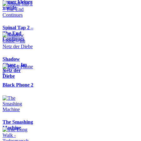
immer kleiner
wurde
Spinal Tap 2 –
The End
Continues
Shadow
Chase – Im
Netz der
Diebe
Black Phone 2
The Smashing
Machine