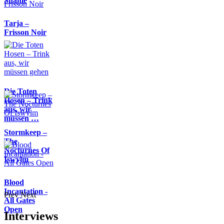
Shame
Tarja –
Frisson Noir
Die Toten
Hosen – Trink
aus, wir
müssen …
Stormkeep –
The
Nocturnes Of
Iswylm
Blood
Incantation -
Prev
Next
All Gates
Open
Interviews