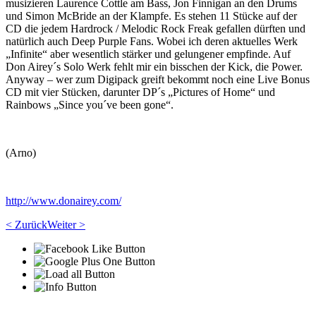
musizieren Laurence Cottle am Bass, Jon Finnigan an den Drums
und Simon McBride an der Klampfe. Es stehen 11 Stücke auf der
CD die jedem Hardrock / Melodic Rock Freak gefallen dürften und
natürlich auch Deep Purple Fans. Wobei ich deren aktuelles Werk
„Infinite“ aber wesentlich stärker und gelungener empfinde. Auf
Don Airey´s Solo Werk fehlt mir ein bisschen der Kick, die Power.
Anyway – wer zum Digipack greift bekommt noch eine Live Bonus
CD mit vier Stücken, darunter DP´s „Pictures of Home“ und
Rainbows „Since you´ve been gone“.
(Arno)
http://www.donairey.com/
< Zurück
Weiter >