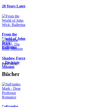
28 Years Later
From the
World of John
Wick:
Ballerina
Shadow Force
– Die letzte
Prev
Next
Mission
Bücher
SaFranko,