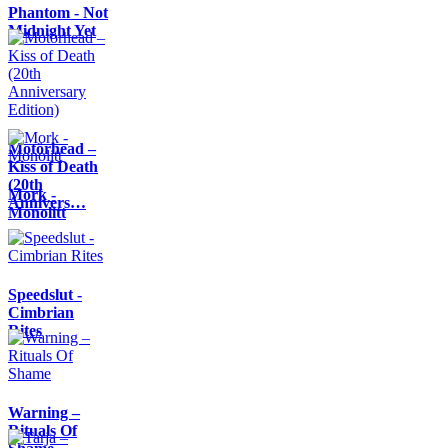
Phantom - Not
Midnight Yet
Motörhead –
Kiss of Death
(20th
Mork -
Annivers…
Monolitt
Speedslut -
Cimbrian
Rites
Warning –
Rituals Of