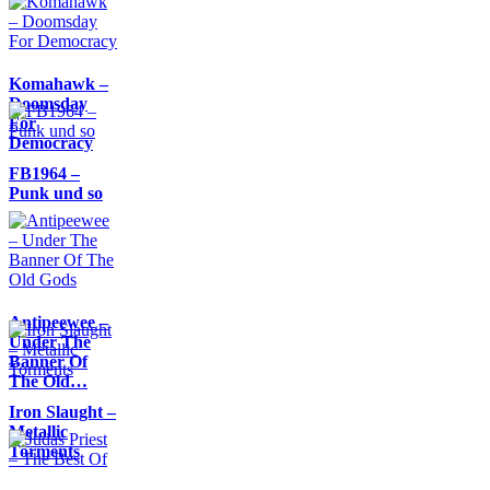
Komahawk –
Doomsday
For
Democracy
FB1964 –
Punk und so
Antipeewee –
Under The
Banner Of
The Old…
Iron Slaught –
Metallic
Torments