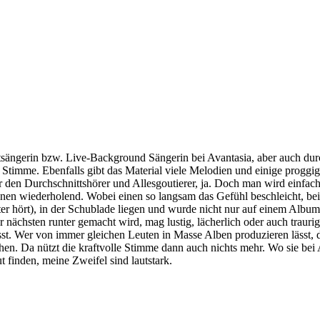
ängerin bzw. Live-Background Sängerin bei Avantasia, aber auch durch
e Stimme. Ebenfalls gibt das Material viele Melodien und einige progg
 für den Durchschnittshörer und Allesgoutierer, ja. Doch man wird einfa
onen wiederholend. Wobei einen so langsam das Gefühl beschleicht, bei
ter hört), in der Schublade liegen und wurde nicht nur auf einem Albu
der nächsten runter gemacht wird, mag lustig, lächerlich oder auch trau
sst. Wer von immer gleichen Leuten in Masse Alben produzieren lässt, d
en. Da nützt die kraftvolle Stimme dann auch nichts mehr. Wo sie bei 
t finden, meine Zweifel sind lautstark.