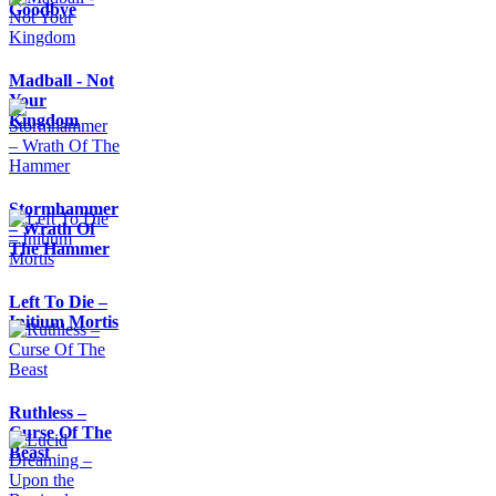
Goodbye
Madball - Not
Your
Kingdom
Stormhammer
– Wrath Of
The Hammer
Left To Die –
Initium Mortis
Ruthless –
Curse Of The
Beast