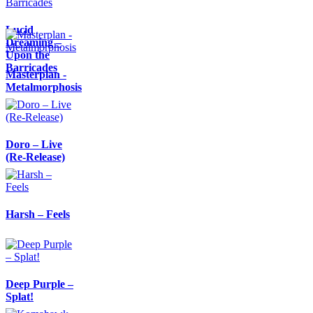
Lucid
Dreaming –
Upon the
Barricades
Masterplan -
Metalmorphosis
Doro – Live
(Re-Release)
Harsh – Feels
Deep Purple –
Splat!