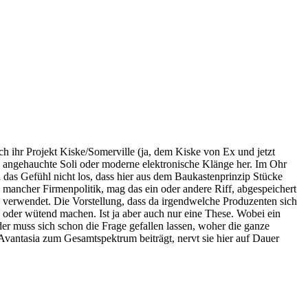
 ihr Projekt Kiske/Somerville (ja, dem Kiske von Ex und jetzt
ig angehauchte Soli oder moderne elektronische Klänge her. Im Ohr
ch das Gefühl nicht los, dass hier aus dem Baukastenprinzip Stücke
 mancher Firmenpolitik, mag das ein oder andere Riff, abgespeichert
m verwendet. Die Vorstellung, dass da irgendwelche Produzenten sich
rig oder wütend machen. Ist ja aber auch nur eine These. Wobei ein
er muss sich schon die Frage gefallen lassen, woher die ganze
Avantasia zum Gesamtspektrum beiträgt, nervt sie hier auf Dauer