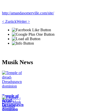
http://amandasomerville.com/site/
< Zurück
Weiter >
Musik News
Temple of
dread-
Dreadspawn
dominion