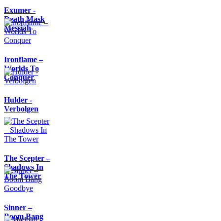
Exumer -
Death Mask
Messiah
Ironflame –
Worlds To
Conquer
Hulder -
Verbolgen
The Scepter –
Shadows In
The Tower
Sinner –
Boom Bang