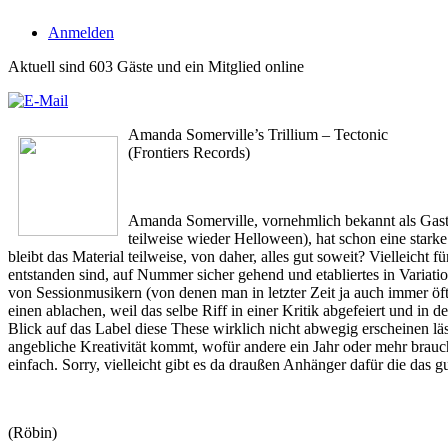
Anmelden
Aktuell sind 603 Gäste und ein Mitglied online
Amanda Somerville’s Trillium – Tectonic
(Frontiers Records)
Amanda Somerville, vornehmlich bekannt als Gasts
teilweise wieder Helloween), hat schon eine stark
bleibt das Material teilweise, von daher, alles gut soweit? Vielleicht
entstanden sind, auf Nummer sicher gehend und etabliertes in Variati
von Sessionmusikern (von denen man in letzter Zeit ja auch immer öf
einen ablachen, weil das selbe Riff in einer Kritik abgefeiert und in 
Blick auf das Label diese These wirklich nicht abwegig erscheinen lä
angebliche Kreativität kommt, wofür andere ein Jahr oder mehr brauch
einfach. Sorry, vielleicht gibt es da draußen Anhänger dafür die das gu
(Röbin)