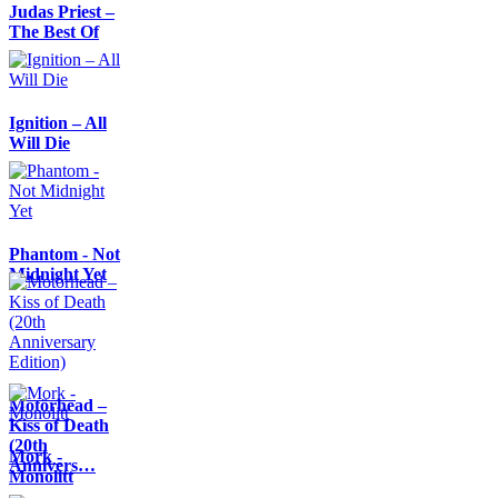
Judas Priest –
The Best Of
Ignition – All
Will Die
Phantom - Not
Midnight Yet
Motörhead –
Kiss of Death
(20th
Mork -
Annivers…
Monolitt