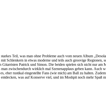
t starkes Teil, was man ohne Probleme auch vom neuen Album „Desol
t Schlenkern in etwas moderne und teils auch groovige Regionen, sch
en Gitarristen Patrick und Simon. Die beiden spielen sich nicht nur am 
ss man zwischendurch wirklich mal Szenenapplaus geben kann. Auch we
es, eher rustikal eingestellte Fans (wie mich) am Ball zu halten. Zude
zu entdecken, was auf Konserve viel, und im Moshpit noch mehr Spaß ma