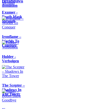
Dreadspawn
dominion
Exumer -
Death Mask
Messiah
Ironflame –
Worlds To
Conquer
Hulder -
Verbolgen
The Scepter –
Shadows In
The Tower