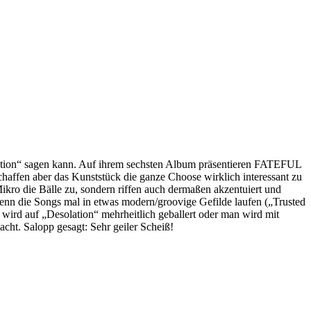
ation“ sagen kann. Auf ihrem sechsten Album präsentieren FATEFUL
affen aber das Kunststück die ganze Choose wirklich interessant zu
Mikro die Bälle zu, sondern riffen auch dermaßen akzentuiert und
nn die Songs mal in etwas modern/groovige Gefilde laufen („Trusted
m wird auf „Desolation“ mehrheitlich geballert oder man wird mit
cht. Salopp gesagt: Sehr geiler Scheiß!