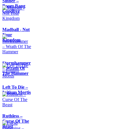
Sinner –
Boom Bang
Goodbye
Madball - Not
Your
Kingdom
Stormhammer
– Wrath Of
The Hammer
Left To Die –
Initium Mortis
Ruthless –
Curse Of The
Beast