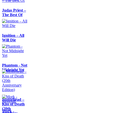
Judas Priest –
The Best Of
Ignition – All
Will Die
Phantom - Not
Midnight Yet
Motörhead –
Kiss of Death
(20th
Mork -