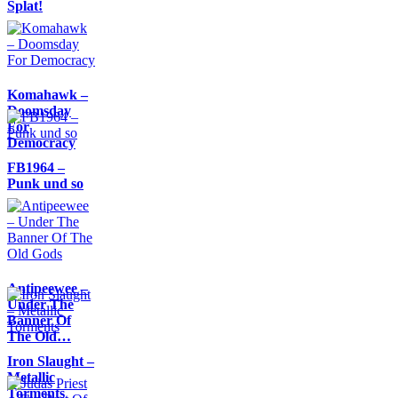
Splat!
Komahawk –
Doomsday
For
Democracy
FB1964 –
Punk und so
Antipeewee –
Under The
Banner Of
The Old…
Iron Slaught –
Metallic
Torments