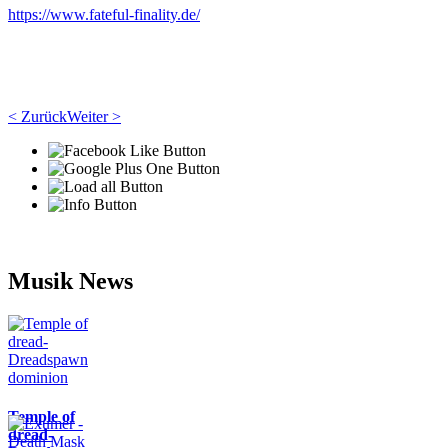
https://www.fateful-finality.de/
< Zurück
Weiter >
Musik News
Temple of
dread-