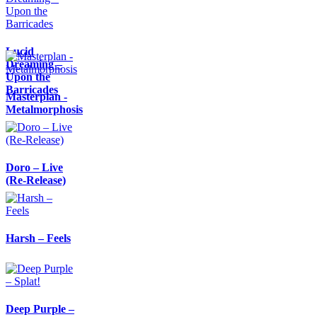
Lucid
Dreaming –
Upon the
Barricades
Masterplan -
Metalmorphosis
Doro – Live
(Re-Release)
Harsh – Feels
Deep Purple –