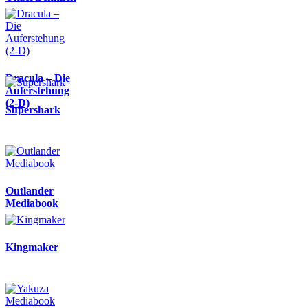
Dracula – Die
Auferstehung
(2-D)
Supershark
Outlander
Mediabook
Kingmaker