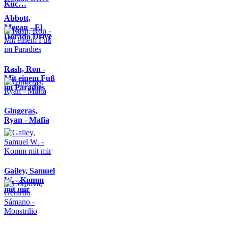
Küc…
Abbott,
Megan - El
Dorado Drive
Rash, Ron -
Mit einem Fuß
im Paradies
Gingeras,
Ryan - Mafia
Gailey, Samuel
W. - Komm
mit mir