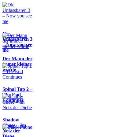
Die
Unfassbaren 3
– Now you see
me
Der Mann der
immer kleiner
wurde
Spinal Tap 2 –
The End
Continues
Shadow
Chase – Im
Netz der
Diebe