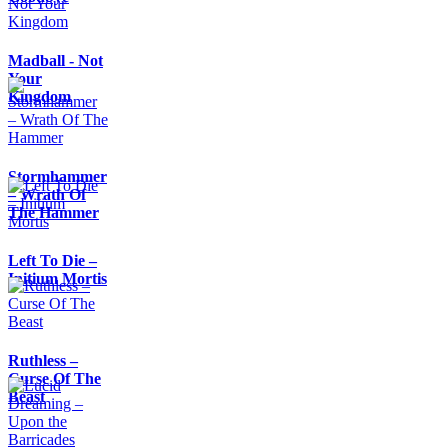
Madball - Not
Your
Kingdom
Stormhammer
– Wrath Of
The Hammer
Left To Die –
Initium Mortis
Ruthless –
Curse Of The
Beast