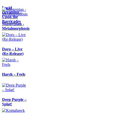
Lucid
Dreaming –
Upon the
Barricades
Masterplan -
Metalmorphosis
Doro – Live
(Re-Release)
Harsh – Feels
Deep Purple –
Splat!