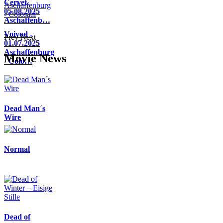
Cervet,
05.08.2025
Aschaffenb…
Voivod -
Prev
Next
01.07.2025
Aschaffenburg
Movie News
- Colo…
Dead Man´s
Wire
Normal
Dead of