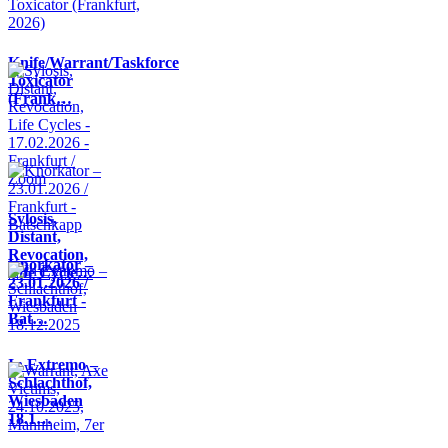
Knife/Warrant/Taskforce
Toxicator
(Frank…
Sylosis,
Distant,
Revocation,
Knorkator –
Life Cycle…
23.01.2026 /
Frankfurt -
Bat…
In Extremo –
Schlachthof,
Wiesbaden
18.1…