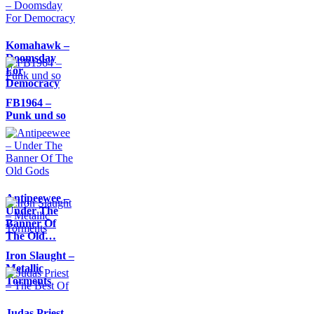
Komahawk –
Doomsday
For
Democracy
FB1964 –
Punk und so
Antipeewee –
Under The
Banner Of
The Old…
Iron Slaught –
Metallic
Torments
Judas Priest –