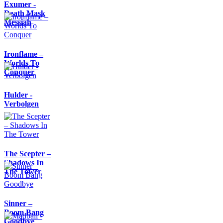
Exumer -
Death Mask
Messiah
Ironflame –
Worlds To
Conquer
Hulder -
Verbolgen
The Scepter –
Shadows In
The Tower
Sinner –
Boom Bang
Goodbye