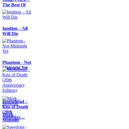
The Best Of
Ignition – All
Will Die
Phantom - Not
Midnight Yet
Motörhead –
Kiss of Death
(20th
Mork -
Annivers…
Monolitt