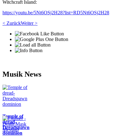
Witchcraft Island:
https://youtu.be/5Nt6OSj2H28?list=RD5Nt6OSj2H28
< Zurück
Weiter >
Musik News
Temple of
dread-
Dreadspawn
dominion