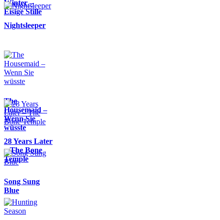
Winter –
Eisige Stille
Nightsleeper
The
Housemaid –
Wenn Sie
wüsste
28 Years Later
– The Bone
Temple
Song Sung
Blue