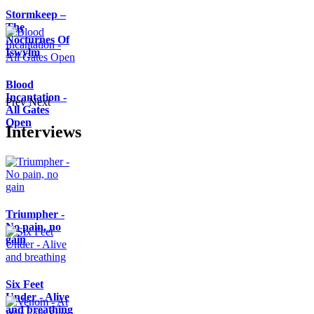
Stormkeep –
The
Nocturnes Of
Iswylm
Blood
Incantation -
Prev
Next
All Gates
Open
Interviews
Triumpher -
No pain, no
gain
Six Feet
Under - Alive
and breathing