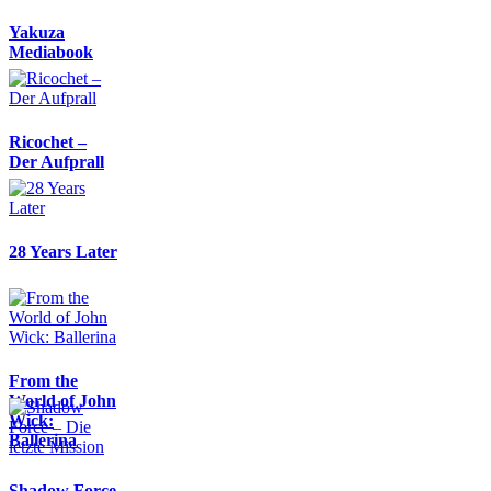
Yakuza
Mediabook
Ricochet –
Der Aufprall
28 Years Later
From the
World of John
Wick:
Ballerina
Shadow Force