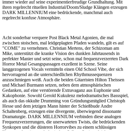
immer wieder auf seine experimentierfreudige Grundhaltung. Mit
ihren regelrecht rituellen Industrial/Doom/Sludge Klängen erzeugen
DARK MILLENNIUM eine bedrückende, manchmal auch
regelrecht konfuse Atmosphäre.
Acht sonderbar verquere Post Black Metal Agonien, die mal
zwischen stoischen, mal leidgeplagten Pfaden wandeln, gilt es auf
"COME" zu vernehmen. Christian Mertens, der Schizoman am
Mike, unterstützt die kranke Vision des dunklen Jahrtausends in
perfekter Manier und setzt seine, schon mal frequenzverzerrten Dark
Horror Metal Gesangspassagen exzellent in Szene. Seine
langgezogenen Vocals vermitteln einen Old School Vibe, der sich
hervorragend an die unterschiedlichen Rhythmussequenzen
anzuschmiegen weiß. Auch die beiden Gitarristen Hilton Theissen
und Michael Burmann setzen, neben dem atmosphärischen
Gedanken, auf eine verstörende Extravaganz aus Euphonie und
Kakophonie. Sowohl Gerold Kukulenz melodramatisches Bassspiel,
als auch das okkulte Drumming von Gründungsmitglied Christoph
Hesse und dem jetzigen Mann hinter der Schießbude Andre
Schaltenberg, erzeugen eine divergente, überwiegend dissonante
Dramaturgie. DARK MILLENNIUM verbinden diese analogen
Frequenzverzerrungen, die unerwarteten Twists, die bedrückenden
Synkopen und die düsteren Horrorvibes zu einem schlüssigen