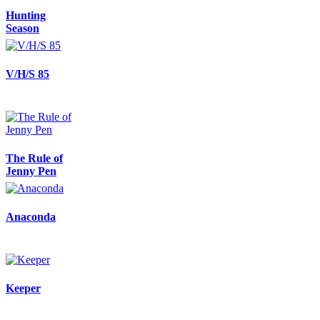
Hunting
Season
V/H/S 85
The Rule of
Jenny Pen
Anaconda
Keeper