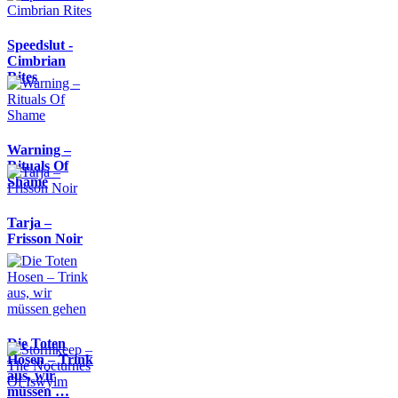
Speedslut -
Cimbrian
Rites
Warning –
Rituals Of
Shame
Tarja –
Frisson Noir
Die Toten
Hosen – Trink
aus, wir
müssen …