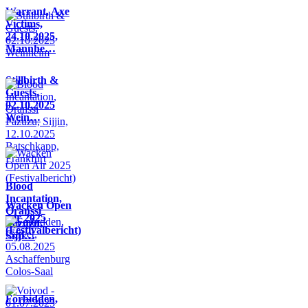
Warrant, Axe
Victims,
24.10.2025,
Mannhe…
Stillbirth &
Guests,
02.10.2025
Wein…
Blood
Incantation,
Wacken Open
Oranssi
Air 2025
Pazuzu,
(Festivalbericht)
Sijji…
Forbidden,