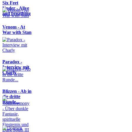
Six Feet
Under - Alive
and breathing
Venom - At
War with Stan
Paradox -
Interview mit
Charly
Blizzen - Ab in
die dritte
Runde...