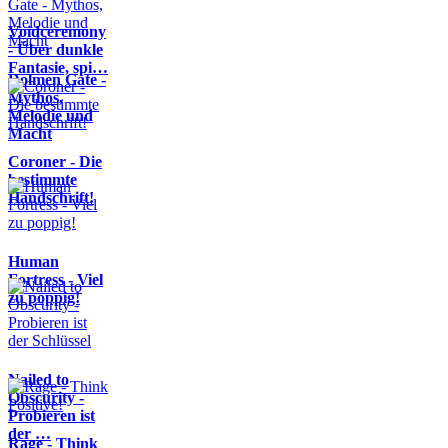
Voidceremony
- Über dunkle
Fantasie, spi…
Dolmen Gate -
Mythos,
Melodie und
Macht
Coroner - Die
bestimmte
Handschrift!
Human
Fortress - Viel
zu poppig!
Nailed to
Obscurity -
Probieren ist
der …
Rage - Think