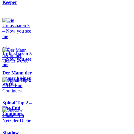
Keeper
Die
Unfassbaren 3
– Now you see
me
Der Mann der
immer kleiner
wurde
Spinal Tap 2 –
The End
Continues
Shadow