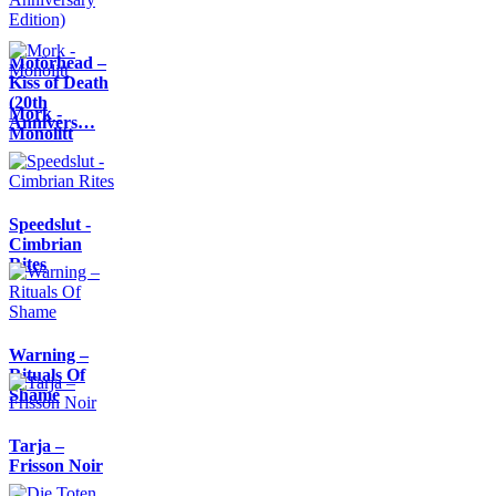
Motörhead –
Kiss of Death
(20th
Mork -
Annivers…
Monolitt
Speedslut -
Cimbrian
Rites
Warning –
Rituals Of
Shame
Tarja –
Frisson Noir