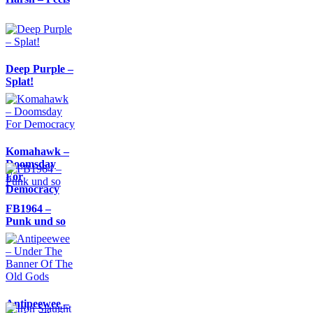
Deep Purple –
Splat!
Komahawk –
Doomsday
For
Democracy
FB1964 –
Punk und so
Antipeewee –