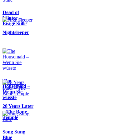
Dead of
Winter –
Eisige Stille
Nightsleeper
The
Housemaid –
Wenn Sie
wüsste
28 Years Later
– The Bone
Temple
Song Sung
Blue