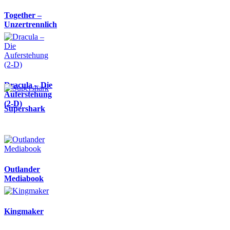
Together –
Unzertrennlich
Dracula – Die
Auferstehung
(2-D)
Supershark
Outlander
Mediabook
Kingmaker