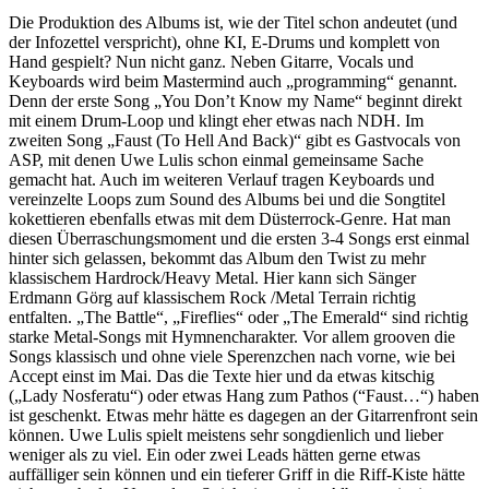
Die Produktion des Albums ist, wie der Titel schon andeutet (und
der Infozettel verspricht), ohne KI, E-Drums und komplett von
Hand gespielt? Nun nicht ganz. Neben Gitarre, Vocals und
Keyboards wird beim Mastermind auch „programming“ genannt.
Denn der erste Song „You Don’t Know my Name“ beginnt direkt
mit einem Drum-Loop und klingt eher etwas nach NDH. Im
zweiten Song „Faust (To Hell And Back)“ gibt es Gastvocals von
ASP, mit denen Uwe Lulis schon einmal gemeinsame Sache
gemacht hat. Auch im weiteren Verlauf tragen Keyboards und
vereinzelte Loops zum Sound des Albums bei und die Songtitel
kokettieren ebenfalls etwas mit dem Düsterrock-Genre. Hat man
diesen Überraschungsmoment und die ersten 3-4 Songs erst einmal
hinter sich gelassen, bekommt das Album den Twist zu mehr
klassischem Hardrock/Heavy Metal. Hier kann sich Sänger
Erdmann Görg auf klassischem Rock /Metal Terrain richtig
entfalten. „The Battle“, „Fireflies“ oder „The Emerald“ sind richtig
starke Metal-Songs mit Hymnencharakter. Vor allem grooven die
Songs klassisch und ohne viele Sperenzchen nach vorne, wie bei
Accept einst im Mai. Das die Texte hier und da etwas kitschig
(„Lady Nosferatu“) oder etwas Hang zum Pathos (“Faust…“) haben
ist geschenkt. Etwas mehr hätte es dagegen an der Gitarrenfront sein
können. Uwe Lulis spielt meistens sehr songdienlich und lieber
weniger als zu viel. Ein oder zwei Leads hätten gerne etwas
auffälliger sein können und ein tieferer Griff in die Riff-Kiste hätte