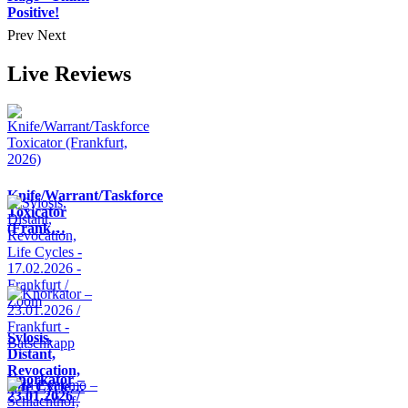
Positive!
Prev
Next
Live Reviews
Knife/Warrant/Taskforce
Toxicator
(Frank…
Sylosis,
Distant,
Revocation,
Knorkator –
Life Cycle…
23.01.2026 /