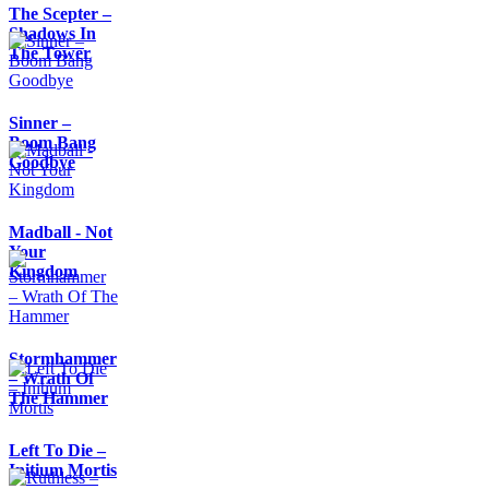
The Scepter –
Shadows In
The Tower
Sinner –
Boom Bang
Goodbye
Madball - Not
Your
Kingdom
Stormhammer
– Wrath Of
The Hammer
Left To Die –
Initium Mortis