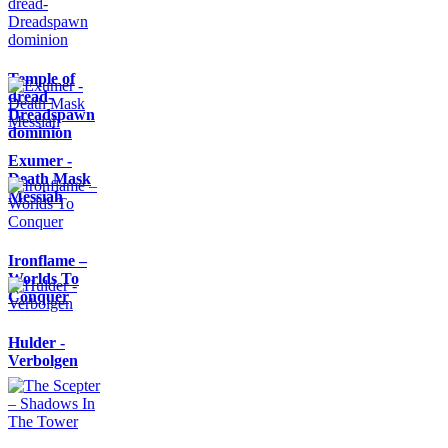
Temple of
dread-
Dreadspawn
dominion
Exumer -
Death Mask
Messiah
Ironflame –
Worlds To
Conquer
Hulder -
Verbolgen