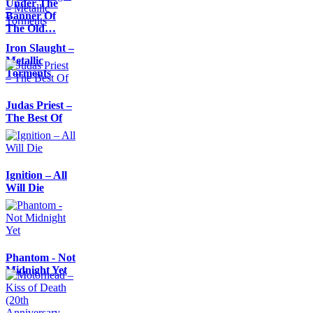
Under The
Banner Of
The Old…
Iron Slaught –
Metallic
Torments
Judas Priest –
The Best Of
Ignition – All
Will Die
Phantom - Not
Midnight Yet