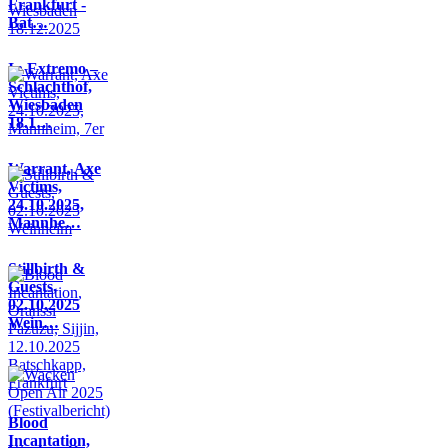
Frankfurt -
Bat…
In Extremo –
Schlachthof,
Wiesbaden
18.1…
Warrant, Axe
Victims,
24.10.2025,
Mannhe…
Stillbirth &
Guests,
02.10.2025
Wein…
Blood
Incantation,