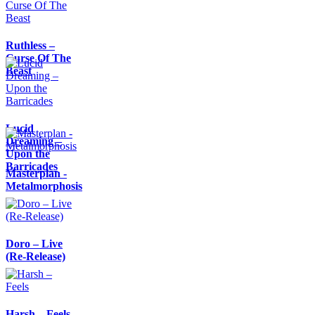
Ruthless –
Curse Of The
Beast
Lucid
Dreaming –
Upon the
Barricades
Masterplan -
Metalmorphosis
Doro – Live
(Re-Release)
Harsh – Feels