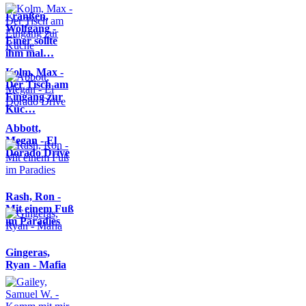
Franßen,
Wolfgang -
Einer sollte
ihm mal…
Kolm, Max -
Der Tisch am
Eingang zur
Küc…
Abbott,
Megan - El
Dorado Drive
Rash, Ron -
Mit einem Fuß
im Paradies
Gingeras,
Ryan - Mafia