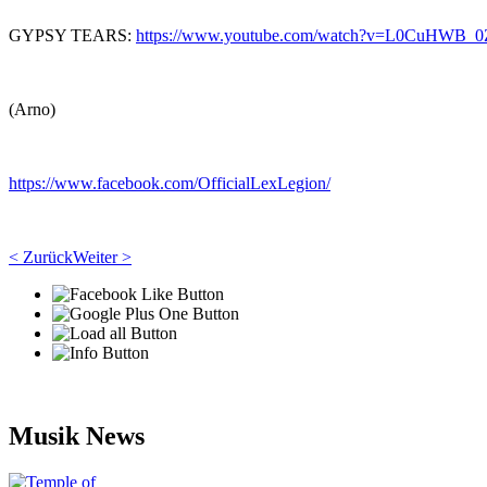
GYPSY TEARS:
https://www.youtube.com/watch?v=L0CuHWB_
(Arno)
https://www.facebook.com/OfficialLexLegion/
< Zurück
Weiter >
Musik News