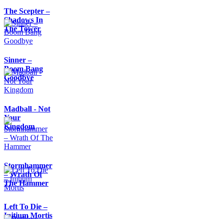
The Scepter –
Shadows In
The Tower
Sinner –
Boom Bang
Goodbye
Madball - Not
Your
Kingdom
Stormhammer
– Wrath Of
The Hammer
Left To Die –
Initium Mortis