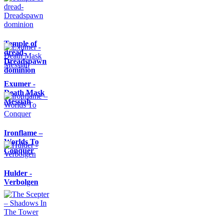
Temple of
dread-
Dreadspawn
dominion
Exumer -
Death Mask
Messiah
Ironflame –
Worlds To
Conquer
Hulder -
Verbolgen