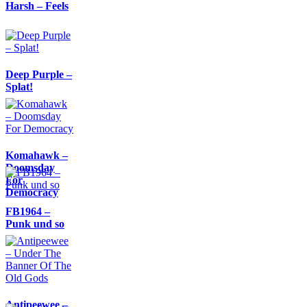
Harsh – Feels
Deep Purple –
Splat!
Komahawk –
Doomsday
For
Democracy
FB1964 –
Punk und so
Antipeewee –