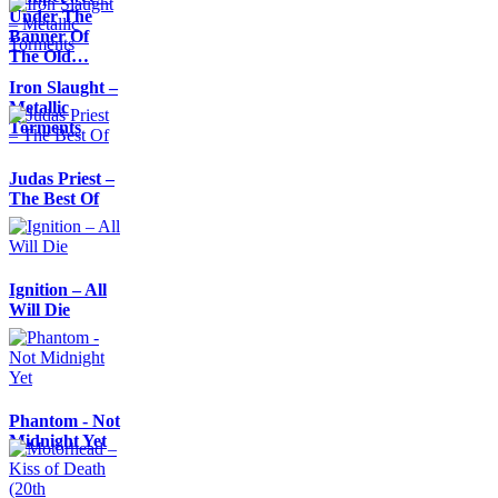
Under The
Banner Of
The Old…
Iron Slaught –
Metallic
Torments
Judas Priest –
The Best Of
Ignition – All
Will Die
Phantom - Not
Midnight Yet