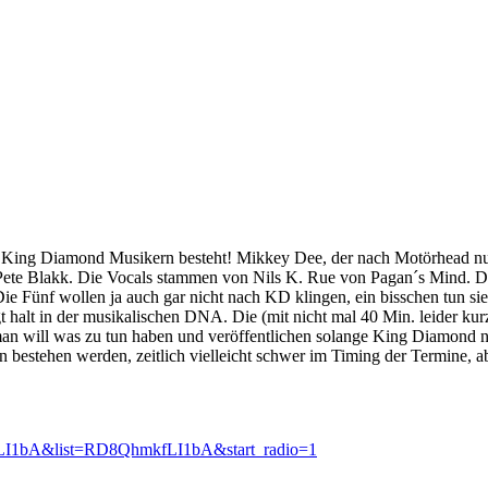
en King Diamond Musikern besteht! Mikkey Dee, der nach Motörhead nun
d Pete Blakk. Die Vocals stammen von Nils K. Rue von Pagan´s Mind.
 Die Fünf wollen ja auch gar nicht nach KD klingen, ein bisschen tun 
 halt in der musikalischen DNA. Die (mit nicht mal 40 Min. leider kurz
 man will was zu tun haben und veröffentlichen solange King Diamond 
bestehen werden, zeitlich vielleicht schwer im Timing der Termine, ab
fLI1bA&list=RD8QhmkfLI1bA&start_radio=1