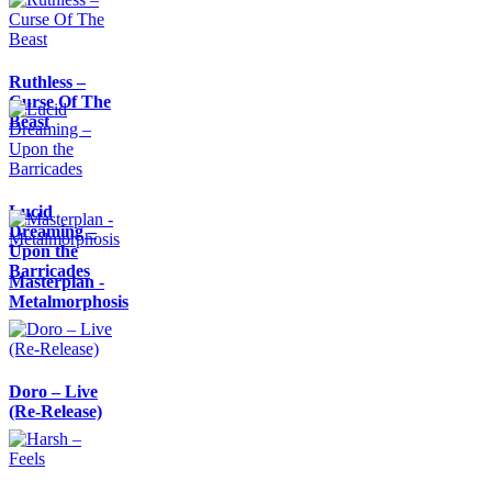
Ruthless –
Curse Of The
Beast
Lucid
Dreaming –
Upon the
Barricades
Masterplan -
Metalmorphosis
Doro – Live
(Re-Release)