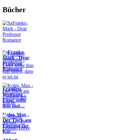
Bücher
SaFranko,
Mark - Dear
Professor
Romance
Franßen,
Wolfgang -
Einer sollte
ihm mal…
Kolm, Max -
Der Tisch am
Eingang zur
Küc…