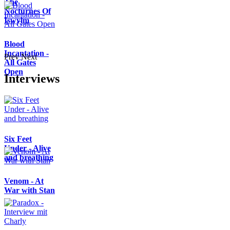
The
Nocturnes Of
Iswylm
Blood
Incantation -
Prev
Next
All Gates
Open
Interviews
Six Feet
Under - Alive
and breathing
Venom - At
War with Stan