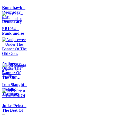
Komahawk –
Doomsday
For
Democracy
FB1964 –
Punk und so
Antipeewee –
Under The
Banner Of
The Old…
Iron Slaught –
Metallic
Torments
Judas Priest –
The Best Of