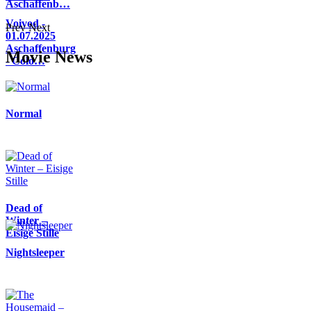
Aschaffenb…
Voivod -
Prev
Next
01.07.2025
Aschaffenburg
Movie News
- Colo…
Normal
Dead of
Winter –
Eisige Stille
Nightsleeper