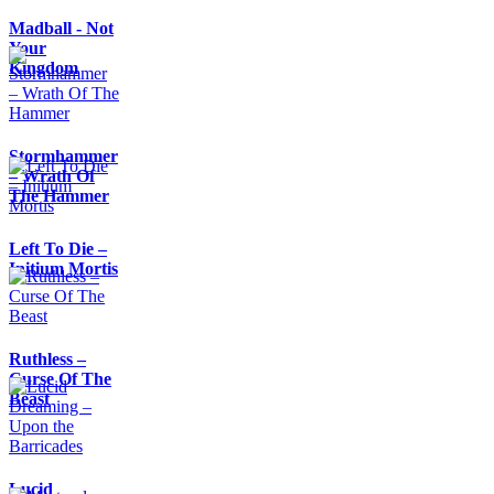
Madball - Not
Your
Kingdom
Stormhammer
– Wrath Of
The Hammer
Left To Die –
Initium Mortis
Ruthless –
Curse Of The
Beast
Lucid