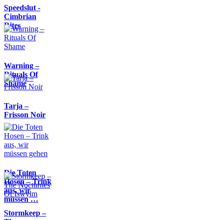
Speedslut -
Cimbrian
Rites
Warning –
Rituals Of
Shame
Tarja –
Frisson Noir
Die Toten
Hosen – Trink
aus, wir
müssen …
Stormkeep –