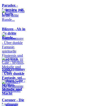
Paradox -
Interview mit
Charly
Blizzen - Ab in
die dritte
Runde...
Voidceremony
- Über dunkle
Fantasie, spi…
Dolmen Gate -
Mythos,
Melodie und
Macht
Coroner - Die
bestimmte