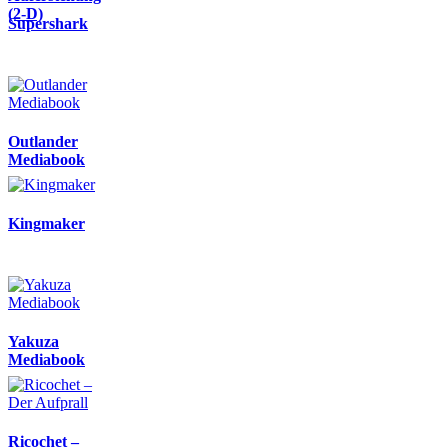
(2-D)
Supershark
Outlander
Mediabook
Kingmaker
Yakuza
Mediabook
Ricochet –