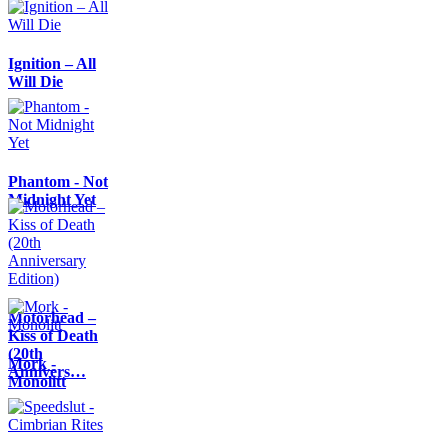
Ignition – All
Will Die
Phantom - Not
Midnight Yet
Motörhead –
Kiss of Death
(20th
Mork -
Annivers…
Monolitt