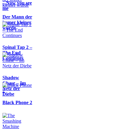
– Now you see
me
Der Mann der
immer kleiner
wurde
Spinal Tap 2 –
The End
Continues
Shadow
Chase – Im
Netz der
Diebe
Black Phone 2