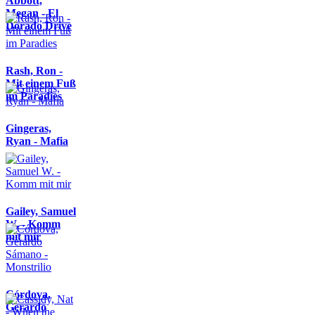
Abbott,
Megan - El
Dorado Drive
Rash, Ron -
Mit einem Fuß
im Paradies
Gingeras,
Ryan - Mafia
Gailey, Samuel
W. - Komm
mit mir
Córdova,
Gerardo