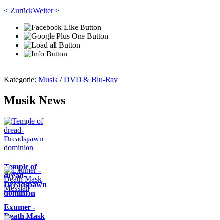
< Zurück
Weiter >
Kategorie:
Musik
/
DVD & Blu-Ray
Musik News
Temple of
dread-
Dreadspawn
dominion
Exumer -
Death Mask