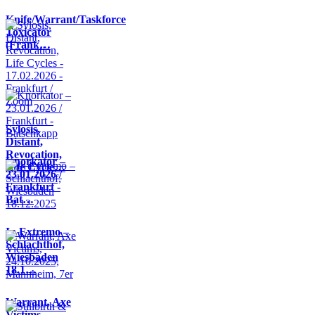
Knife/Warrant/Taskforce
Toxicator
(Frank…
Sylosis,
Distant,
Revocation,
Knorkator –
Life Cycle…
23.01.2026 /
Frankfurt -
Bat…
In Extremo –
Schlachthof,
Wiesbaden
18.1…
Warrant, Axe
Victims,