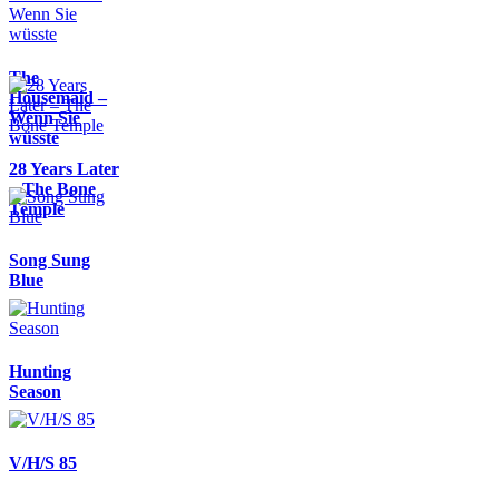
The
Housemaid –
Wenn Sie
wüsste
28 Years Later
– The Bone
Temple
Song Sung
Blue
Hunting
Season
V/H/S 85