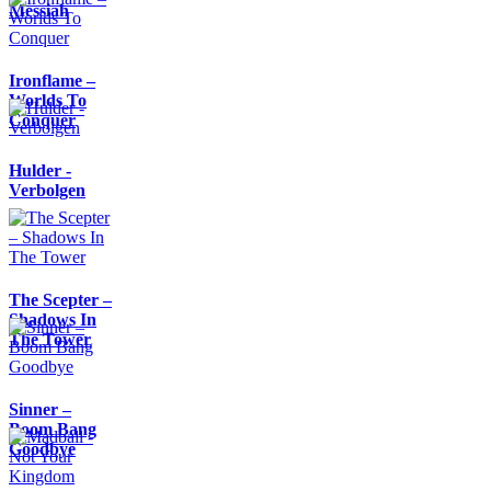
Messiah
Ironflame –
Worlds To
Conquer
Hulder -
Verbolgen
The Scepter –
Shadows In
The Tower
Sinner –
Boom Bang
Goodbye