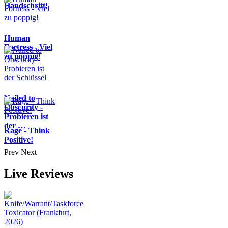
Handschrift!
Human
Fortress - Viel
zu poppig!
Nailed to
Obscurity -
Probieren ist
der …
Rage - Think
Positive!
Prev
Next
Live Reviews