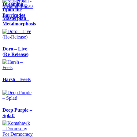
Dreaming –
Upon the
Barricades
Masterplan -
Metalmorphosis
Doro – Live
(Re-Release)
Harsh – Feels
Deep Purple –
Splat!