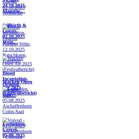
24.10.2025,
Mannhe…
Stillbirth &
Guests,
02.10.2025
Wein…
Blood
Incantation,
Wacken Open
Oranssi
Air 2025
Pazuzu,
(Festivalbericht)
Sijji…
Forbidden,
Cervet,
05.08.2025