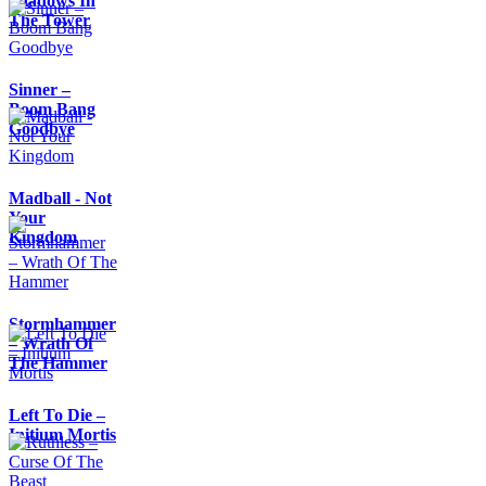
Shadows In
The Tower
Sinner –
Boom Bang
Goodbye
Madball - Not
Your
Kingdom
Stormhammer
– Wrath Of
The Hammer
Left To Die –
Initium Mortis