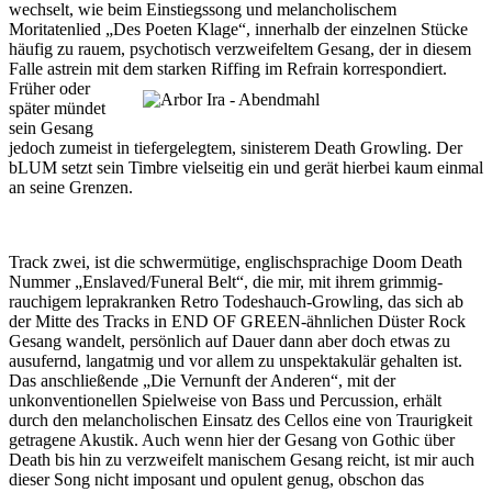
wechselt, wie beim Einstiegssong und melancholischem
Moritatenlied „Des Poeten Klage“, innerhalb der einzelnen Stücke
häufig zu rauem, psychotisch verzweifeltem Gesang, der in diesem
Falle astrein mit dem starken Riffing im Refrain korrespondiert.
Früher oder
später mündet
sein Gesang
jedoch zumeist in tiefergelegtem, sinisterem Death Growling. Der
bLUM setzt sein Timbre vielseitig ein und gerät hierbei kaum einmal
an seine Grenzen.
Track zwei, ist die schwermütige, englischsprachige Doom Death
Nummer „Enslaved/Funeral Belt“, die mir, mit ihrem grimmig-
rauchigem leprakranken Retro Todeshauch-Growling, das sich ab
der Mitte des Tracks in END OF GREEN-ähnlichen Düster Rock
Gesang wandelt, persönlich auf Dauer dann aber doch etwas zu
ausufernd, langatmig und vor allem zu unspektakulär gehalten ist.
Das anschließende „Die Vernunft der Anderen“, mit der
unkonventionellen Spielweise von Bass und Percussion, erhält
durch den melancholischen Einsatz des Cellos eine von Traurigkeit
getragene Akustik. Auch wenn hier der Gesang von Gothic über
Death bis hin zu verzweifelt manischem Gesang reicht, ist mir auch
dieser Song nicht imposant und opulent genug, obschon das