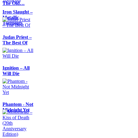
The Old…
Iron Slaught –
Metallic
Torments
Judas Priest –
The Best Of
Ignition – All
Will Die
Phantom - Not
Midnight Yet