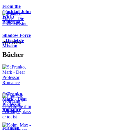
From the
World of John
Wick:
Ballerina
Shadow Force
– Die letzte
Prev
Next
Mission
Bücher
SaFranko,
Mark - Dear
Professor
Romance
Franßen,