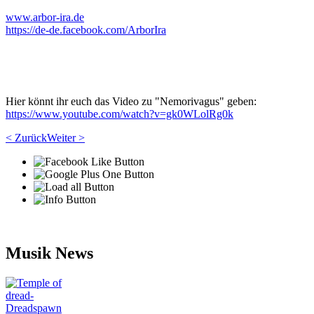
www.arbor-ira.de
https://de-de.facebook.com/ArborIra
Hier könnt ihr euch das Video zu "Nemorivagus" geben:
https://www.youtube.com/watch?v=gk0WLolRg0k
< Zurück
Weiter >
Musik News