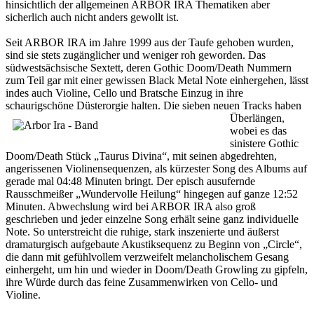
hinsichtlich der allgemeinen ARBOR IRA Thematiken aber
sicherlich auch nicht anders gewollt ist.
Seit ARBOR IRA im Jahre 1999 aus der Taufe gehoben wurden,
sind sie stets zugänglicher und weniger roh geworden. Das
südwestsächsische Sextett, deren Gothic Doom/Death Nummern
zum Teil gar mit einer gewissen Black Metal Note einhergehen, lässt
indes auch Violine, Cello und Bratsche Einzug in ihre
schaurigschöne Düsterorgie halten.
Die sieben neuen Tracks haben
Überlängen,
wobei es das
sinistere Gothic
Doom/Death Stück „Taurus Divina“, mit seinen abgedrehten,
angerissenen Violinensequenzen, als kürzester Song des Albums auf
gerade mal 04:48 Minuten bringt. Der episch ausufernde
Rausschmeißer „Wundervolle Heilung“ hingegen auf ganze 12:52
Minuten. Abwechslung wird bei ARBOR IRA also groß
geschrieben und jeder einzelne Song erhält seine ganz individuelle
Note. So unterstreicht die ruhige, stark inszenierte und äußerst
dramaturgisch aufgebaute Akustiksequenz zu Beginn von „Circle“,
die dann mit gefühlvollem verzweifelt melancholischem Gesang
einhergeht, um hin und wieder in Doom/Death Growling zu gipfeln,
ihre Würde durch das feine Zusammenwirken von Cello- und
Violine.