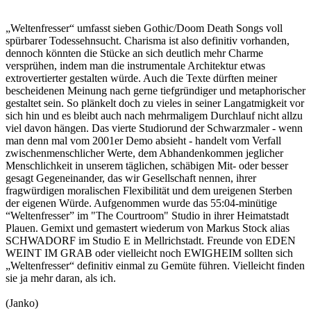
„Weltenfresser“ umfasst sieben Gothic/Doom Death Songs voll
spürbarer Todessehnsucht. Charisma ist also definitiv vorhanden,
dennoch könnten die Stücke an sich deutlich mehr Charme
versprühen, indem man die instrumentale Architektur etwas
extrovertierter gestalten würde. Auch die Texte dürften meiner
bescheidenen Meinung nach gerne tiefgründiger und metaphorischer
gestaltet sein. So plänkelt doch zu vieles in seiner Langatmigkeit vor
sich hin und es bleibt auch nach mehrmaligem Durchlauf nicht allzu
viel davon hängen. Das vierte Studiorund der Schwarzmaler - wenn
man denn mal vom 2001er Demo absieht - handelt vom Verfall
zwischenmenschlicher Werte, dem Abhandenkommen jeglicher
Menschlichkeit in unserem täglichen, schäbigen Mit- oder besser
gesagt Gegeneinander, das wir Gesellschaft nennen, ihrer
fragwürdigen moralischen Flexibilität und dem ureigenen Sterben
der eigenen Würde. Aufgenommen wurde das 55:04-minütige
“Weltenfresser” im "The Courtroom" Studio in ihrer Heimatstadt
Plauen. Gemixt und gemastert wiederum von Markus Stock alias
SCHWADORF im Studio E in Mellrichstadt. Freunde von EDEN
WEINT IM GRAB oder vielleicht noch EWIGHEIM sollten sich
„Weltenfresser“ definitiv einmal zu Gemüte führen. Vielleicht finden
sie ja mehr daran, als ich.
(Janko)