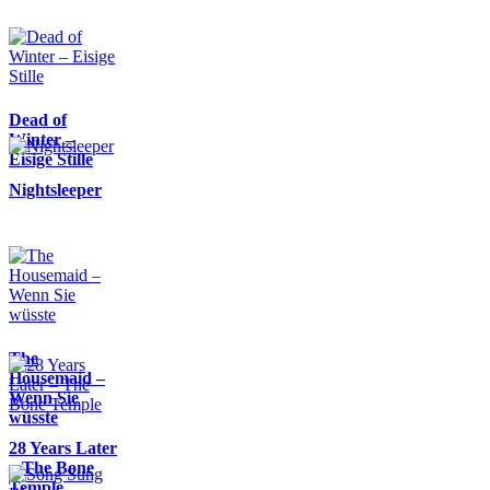
Dead of
Winter –
Eisige Stille
Nightsleeper
The
Housemaid –
Wenn Sie
wüsste
28 Years Later
– The Bone
Temple