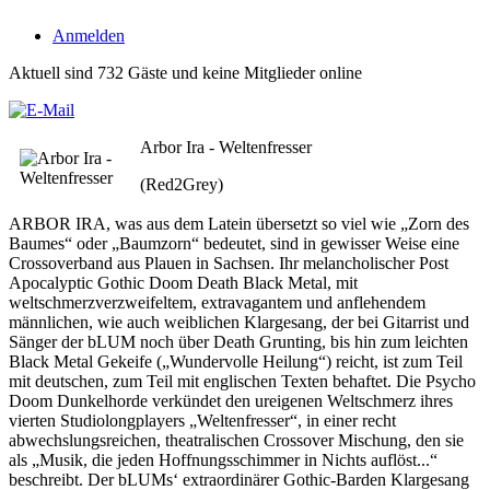
Anmelden
Aktuell sind 732 Gäste und keine Mitglieder online
Arbor Ira - Weltenfresser
(Red2Grey)
ARBOR IRA, was aus dem Latein übersetzt so viel wie „Zorn des
Baumes“ oder „Baumzorn“ bedeutet, sind in gewisser Weise eine
Crossoverband aus Plauen in Sachsen. Ihr melancholischer Post
Apocalyptic Gothic Doom Death Black Metal, mit
weltschmerzverzweifeltem, extravagantem und anflehendem
männlichen, wie auch weiblichen Klargesang, der bei Gitarrist und
Sänger der bLUM noch über Death Grunting, bis hin zum leichten
Black Metal Gekeife („Wundervolle Heilung“) reicht, ist zum Teil
mit deutschen, zum Teil mit englischen Texten behaftet. Die Psycho
Doom Dunkelhorde verkündet den ureigenen Weltschmerz ihres
vierten Studiolongplayers „Weltenfresser“, in einer recht
abwechslungsreichen, theatralischen Crossover Mischung, den sie
als „Musik, die jeden Hoffnungsschimmer in Nichts auflöst...“
beschreibt. Der bLUMs‘ extraordinärer Gothic-Barden Klargesang