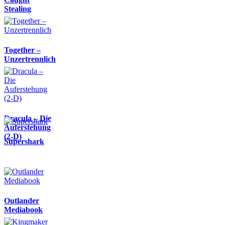
Stealing
Together –
Unzertrennlich
Dracula – Die
Auferstehung
(2-D)
Supershark
Outlander
Mediabook