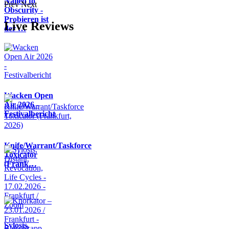
Nailed to
Prev
Next
Obscurity -
Probieren ist
Live Reviews
der …
Wacken Open
Air 2026 -
Festivalbericht
Knife/Warrant/Taskforce
Toxicator
(Frank…
Sylosis,