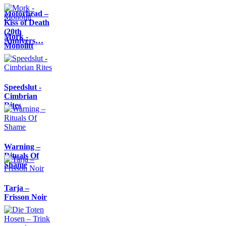
Motörhead –
Kiss of Death
(20th
Mork -
Annivers…
Monolitt
Speedslut -
Cimbrian
Rites
Warning –
Rituals Of
Shame
Tarja –
Frisson Noir