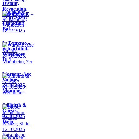
Distant,
Revocation,
Knorkator –
Life Cycle…
23.01.2026 /
Frankfurt -
Bat…
In Extremo –
Schlachthof,
Wiesbaden
18.1…
Warrant, Axe
Victims,
24.10.2025,
Mannhe…
Stillbirth &
Guests,
02.10.2025
Wein…