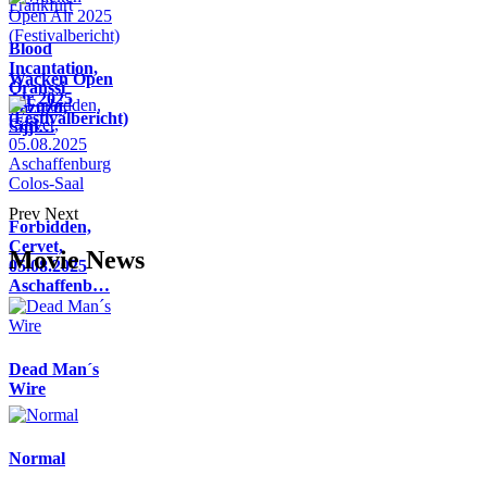
Blood
Incantation,
Wacken Open
Oranssi
Air 2025
Pazuzu,
(Festivalbericht)
Sijji…
Prev
Next
Forbidden,
Cervet,
Movie News
05.08.2025
Aschaffenb…
Dead Man´s
Wire
Normal