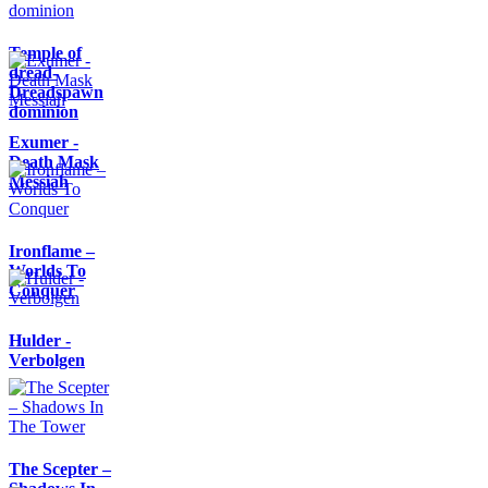
Temple of
dread-
Dreadspawn
dominion
Exumer -
Death Mask
Messiah
Ironflame –
Worlds To
Conquer
Hulder -
Verbolgen
The Scepter –