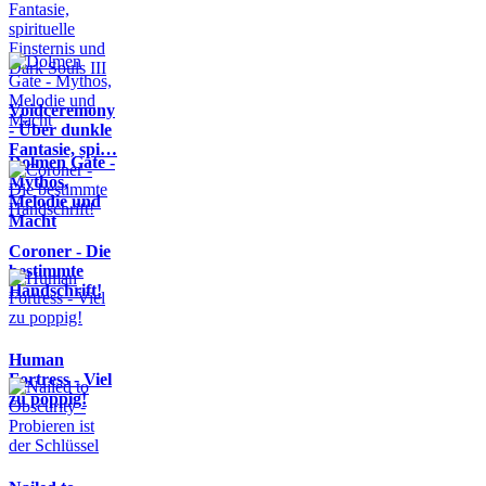
Voidceremony
- Über dunkle
Fantasie, spi…
Dolmen Gate -
Mythos,
Melodie und
Macht
Coroner - Die
bestimmte
Handschrift!
Human
Fortress - Viel
zu poppig!