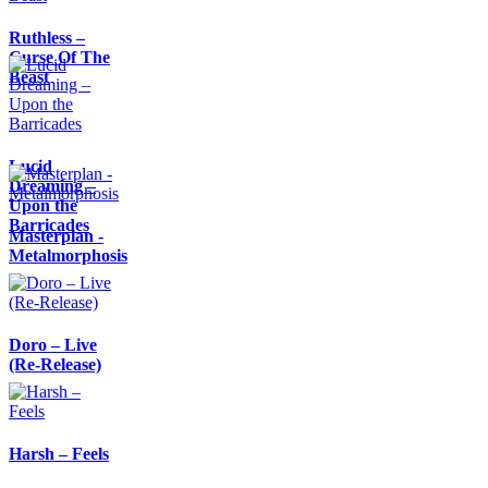
Ruthless –
Curse Of The
Beast
Lucid
Dreaming –
Upon the
Barricades
Masterplan -
Metalmorphosis
Doro – Live
(Re-Release)
Harsh – Feels