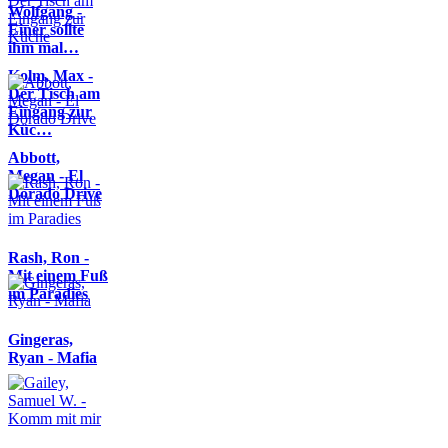
Wolfgang -
Einer sollte
ihm mal…
Kolm, Max -
Der Tisch am
Eingang zur
Küc…
Abbott,
Megan - El
Dorado Drive
Rash, Ron -
Mit einem Fuß
im Paradies
Gingeras,
Ryan - Mafia