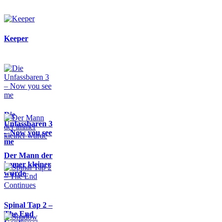
Keeper
Die
Unfassbaren 3
– Now you see
me
Der Mann der
immer kleiner
wurde
Spinal Tap 2 –
The End