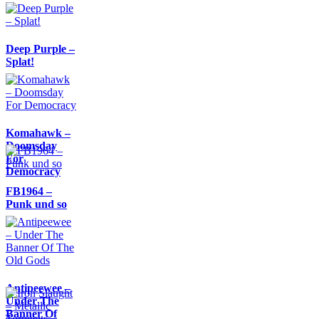
Deep Purple –
Splat!
Komahawk –
Doomsday
For
Democracy
FB1964 –
Punk und so
Antipeewee –
Under The
Banner Of