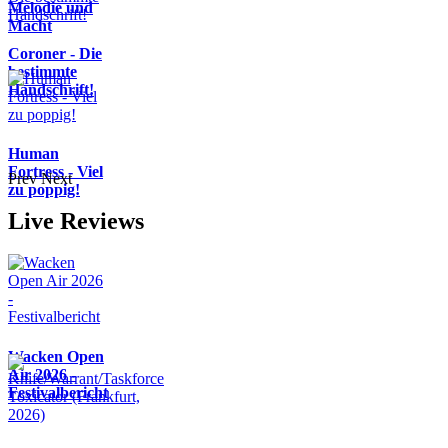
Melodie und
Macht
Coroner - Die
bestimmte
Handschrift!
Human
Fortress - Viel
Prev
Next
zu poppig!
Live Reviews
Wacken Open
Air 2026 -
Festivalbericht