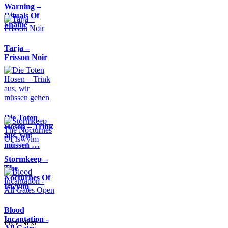
Warning –
Rituals Of
Shame
Tarja –
Frisson Noir
Die Toten
Hosen – Trink
aus, wir
müssen …
Stormkeep –
The
Nocturnes Of
Iswylm
Blood
Incantation -
Prev
Next