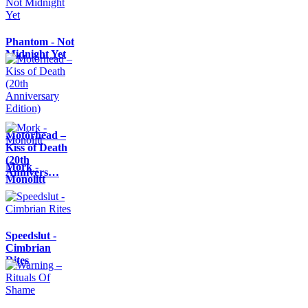
Phantom - Not
Midnight Yet
Motörhead –
Kiss of Death
(20th
Mork -
Annivers…
Monolitt
Speedslut -
Cimbrian
Rites