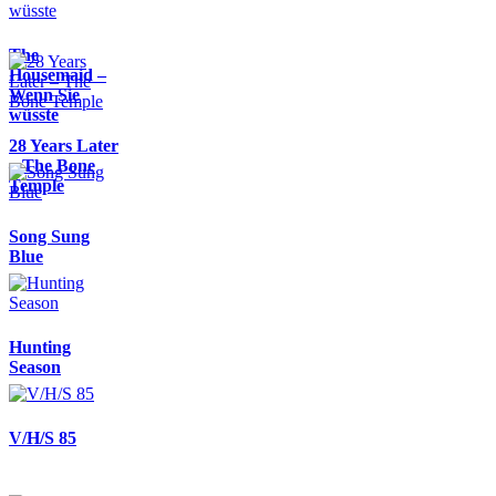
The
Housemaid –
Wenn Sie
wüsste
28 Years Later
– The Bone
Temple
Song Sung
Blue
Hunting
Season
V/H/S 85