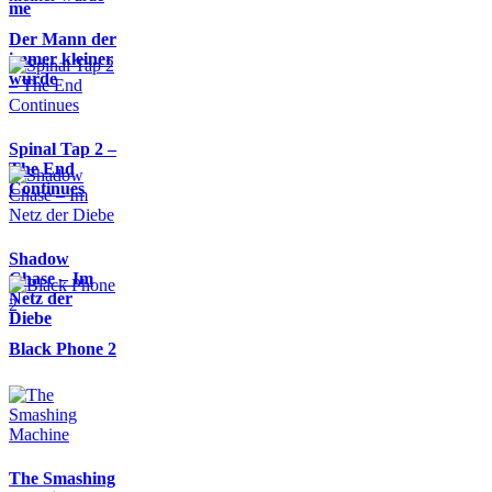
me
Der Mann der
immer kleiner
wurde
Spinal Tap 2 –
The End
Continues
Shadow
Chase – Im
Netz der
Diebe
Black Phone 2
The Smashing