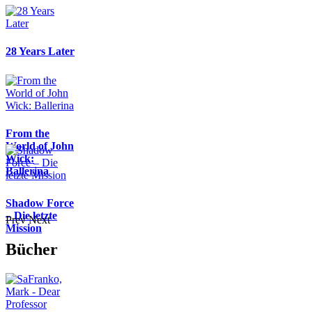
28 Years Later
From the
World of John
Wick:
Ballerina
Shadow Force
– Die letzte
Prev
Next
Mission
Bücher