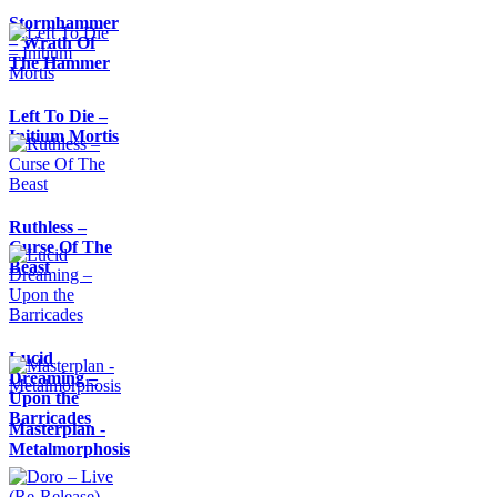
Stormhammer
– Wrath Of
The Hammer
Left To Die –
Initium Mortis
Ruthless –
Curse Of The
Beast
Lucid
Dreaming –
Upon the
Barricades
Masterplan -
Metalmorphosis