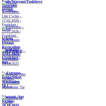
Knife/Warrant/Taskforce
Toxicator
(Frank…
Sylosis,
Distant,
Revocation,
Knorkator –
Life Cycle…
23.01.2026 /
Frankfurt -
Bat…
In Extremo –
Schlachthof,
Wiesbaden
18.1…
Warrant, Axe
Victims,
24.10.2025,