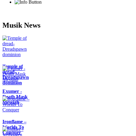
Musik News
Temple of
dread-
Dreadspawn
dominion
Exumer -
Death Mask
Messiah
Ironflame –
Worlds To
Conquer