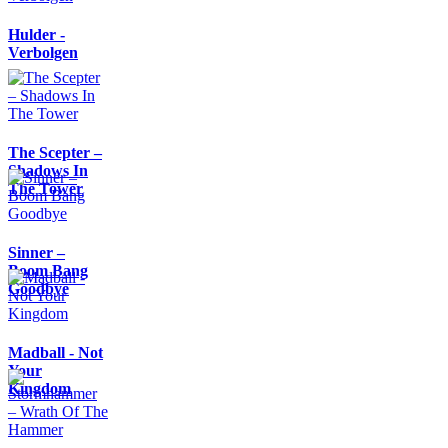
Hulder -
Verbolgen
The Scepter –
Shadows In
The Tower
Sinner –
Boom Bang
Goodbye
Madball - Not
Your
Kingdom