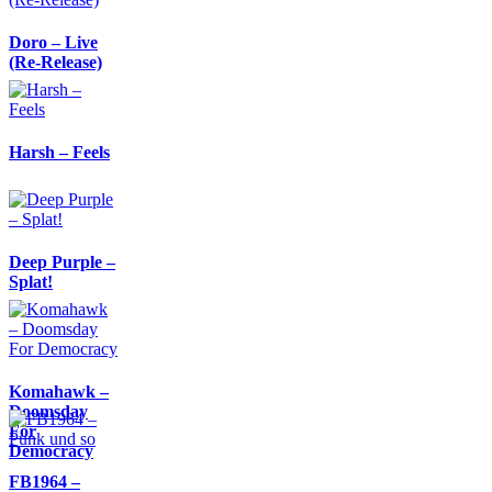
Doro – Live
(Re-Release)
Harsh – Feels
Deep Purple –
Splat!
Komahawk –
Doomsday
For
Democracy
FB1964 –