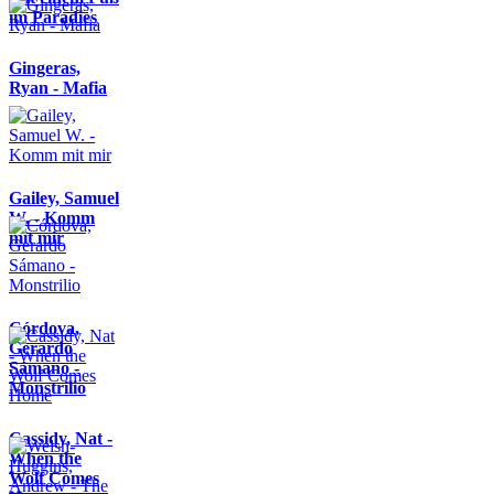
im Paradies
Gingeras,
Ryan - Mafia
Gailey, Samuel
W. - Komm
mit mir
Córdova,
Gerardo
Sámano -
Monstrilio
Cassidy, Nat -
When the
Wolf Comes