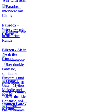
War with Stan
Paradox -
Interview mit
Charly
Blizzen - Ab in
die dritte
Runde...
Voidceremony
- Über dunkle
Fantasie, spi…
Dolmen Gate -
Mythos,