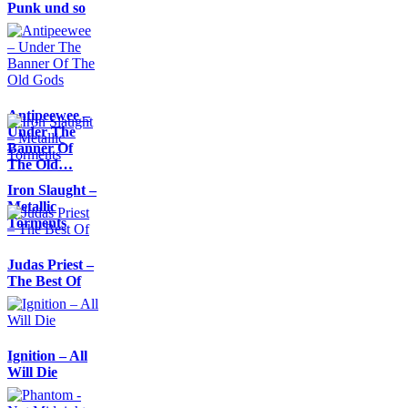
Punk und so
Antipeewee –
Under The
Banner Of
The Old…
Iron Slaught –
Metallic
Torments
Judas Priest –
The Best Of
Ignition – All
Will Die