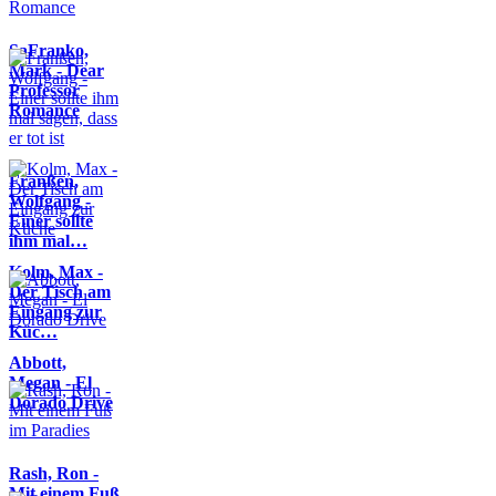
SaFranko,
Mark - Dear
Professor
Romance
Franßen,
Wolfgang -
Einer sollte
ihm mal…
Kolm, Max -
Der Tisch am
Eingang zur
Küc…
Abbott,
Megan - El
Dorado Drive
Rash, Ron -
Mit einem Fuß