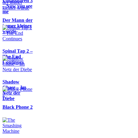
Unfassbaren 3
– Now you see
me
Der Mann der
immer kleiner
wurde
Spinal Tap 2 –
The End
Continues
Shadow
Chase – Im
Netz der
Diebe
Black Phone 2