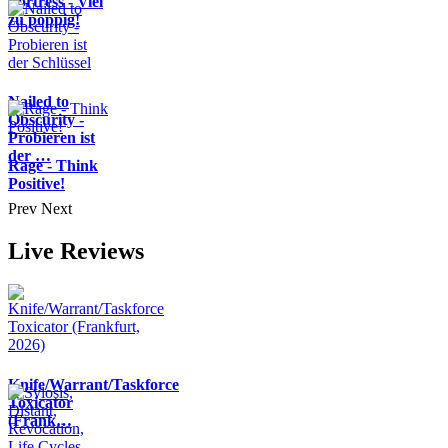
Fortress - Viel
zu poppig!
Nailed to
Obscurity -
Probieren ist
der …
Rage - Think
Positive!
Prev
Next
Live Reviews
Knife/Warrant/Taskforce
Toxicator
(Frank…