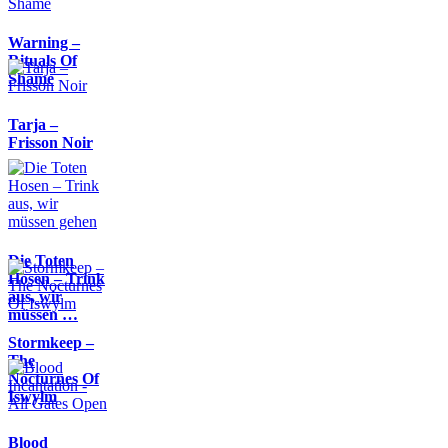
Warning –
Rituals Of
Shame
Tarja –
Frisson Noir
Die Toten
Hosen – Trink
aus, wir
müssen …
Stormkeep –
The
Nocturnes Of
Iswylm
Blood