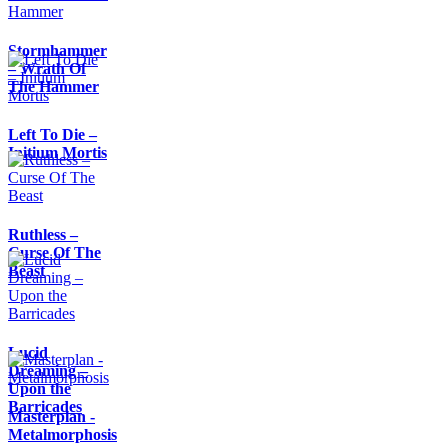
Stormhammer
– Wrath Of
The Hammer
Left To Die –
Initium Mortis
Ruthless –
Curse Of The
Beast
Lucid
Dreaming –
Upon the
Barricades
Masterplan -
Metalmorphosis