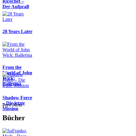
Ricochet –
Der Aufprall
28 Years Later
From the
World of John
Wick:
Ballerina
Shadow Force
– Die letzte
Prev
Next
Mission
Bücher