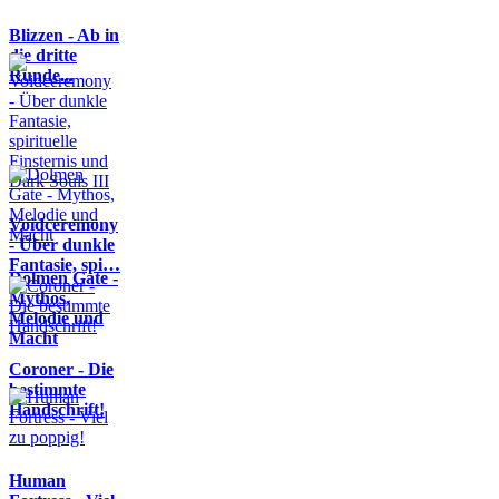
Blizzen - Ab in
die dritte
Runde...
Voidceremony
- Über dunkle
Fantasie, spi…
Dolmen Gate -
Mythos,
Melodie und
Macht
Coroner - Die
bestimmte
Handschrift!
Human