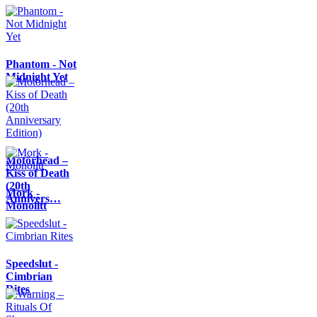
Phantom - Not
Midnight Yet
Motörhead –
Kiss of Death
(20th
Mork -
Annivers…
Monolitt
Speedslut -
Cimbrian
Rites