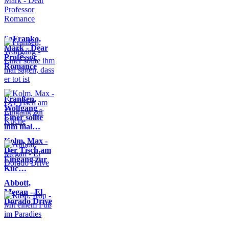
SaFranko,
Mark - Dear
Professor
Romance
Franßen,
Wolfgang -
Einer sollte
ihm mal…
Kolm, Max -
Der Tisch am
Eingang zur
Küc…
Abbott,
Megan - El
Dorado Drive