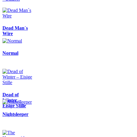
Dead Man´s
Wire
Normal
Dead of
Winter –
Eisige Stille
Nightsleeper