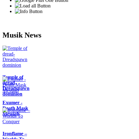
Musik News
Temple of
dread-
Dreadspawn
dominion
Exumer -
Death Mask
Messiah
Ironflame –