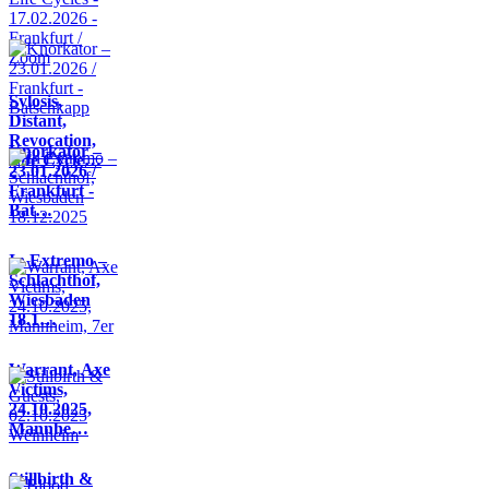
Sylosis,
Distant,
Revocation,
Knorkator –
Life Cycle…
23.01.2026 /
Frankfurt -
Bat…
In Extremo –
Schlachthof,
Wiesbaden
18.1…
Warrant, Axe
Victims,
24.10.2025,
Mannhe…
Stillbirth &