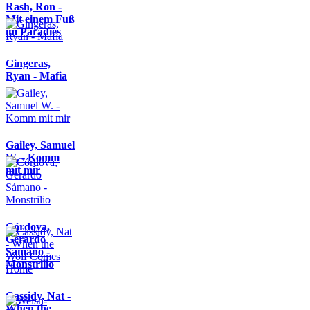
Rash, Ron -
Mit einem Fuß
im Paradies
Gingeras,
Ryan - Mafia
Gailey, Samuel
W. - Komm
mit mir
Córdova,
Gerardo
Sámano -
Monstrilio
Cassidy, Nat -
When the