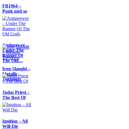
FB1964 –
Punk und so
Antipeewee –
Under The
Banner Of
The Old…
Iron Slaught –
Metallic
Torments
Judas Priest –
The Best Of
Ignition – All
Will Die