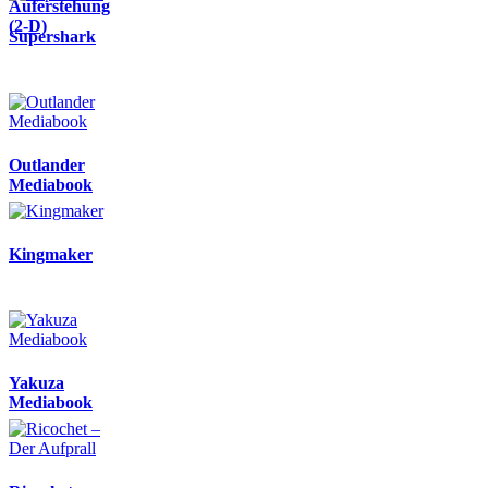
Auferstehung
(2-D)
Supershark
Outlander
Mediabook
Kingmaker
Yakuza
Mediabook