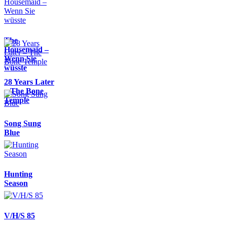
The
Housemaid –
Wenn Sie
wüsste
28 Years Later
– The Bone
Temple
Song Sung
Blue
Hunting
Season
V/H/S 85