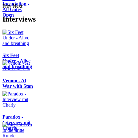
Incantation -
Prev
Next
All Gates
Open
Interviews
Six Feet
Under - Alive
and breathing
Venom - At
War with Stan
Paradox -
Interview mit
Charly