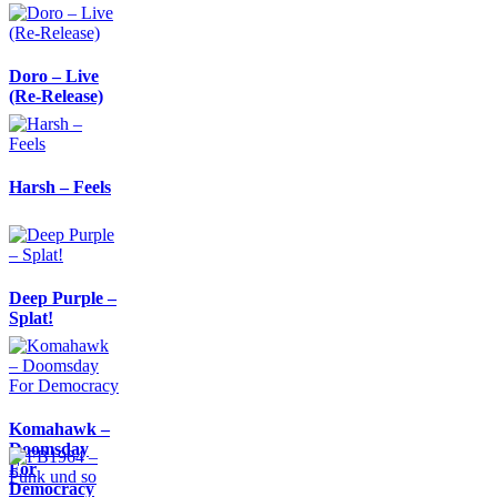
Doro – Live
(Re-Release)
Harsh – Feels
Deep Purple –
Splat!
Komahawk –
Doomsday
For
Democracy