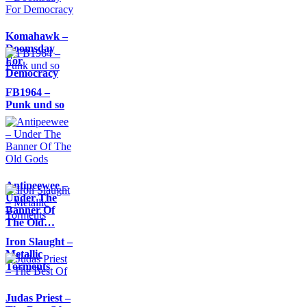
Komahawk –
Doomsday
For
Democracy
FB1964 –
Punk und so
Antipeewee –
Under The
Banner Of
The Old…
Iron Slaught –
Metallic
Torments
Judas Priest –