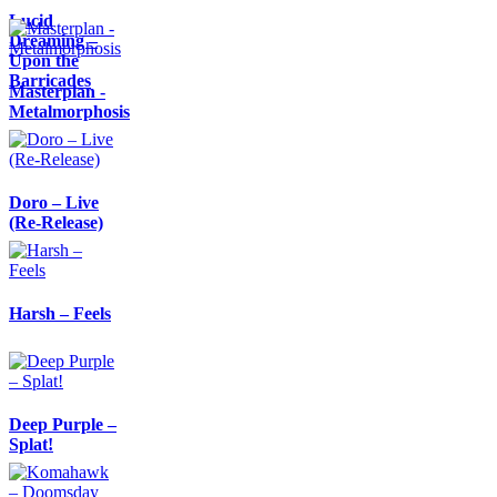
Lucid
Dreaming –
Upon the
Barricades
Masterplan -
Metalmorphosis
Doro – Live
(Re-Release)
Harsh – Feels
Deep Purple –
Splat!