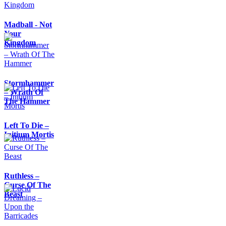
Madball - Not
Your
Kingdom
Stormhammer
– Wrath Of
The Hammer
Left To Die –
Initium Mortis
Ruthless –
Curse Of The
Beast