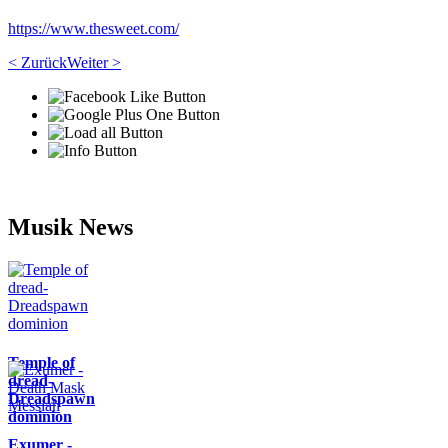
https://www.thesweet.com/
< Zurück
Weiter >
Musik News
Temple of
dread-
Dreadspawn
dominion
Exumer -