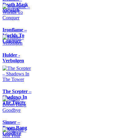
Death Mask
Messiah
Ironflame –
Worlds To
Conquer
Hulder -
Verbolgen
The Scepter –
Shadows In
The Tower
Sinner –
Boom Bang
Goodbye