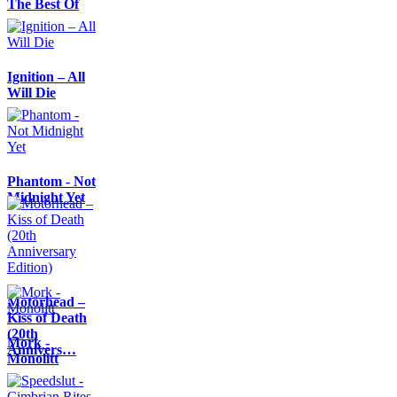
The Best Of
Ignition – All
Will Die
Phantom - Not
Midnight Yet
Motörhead –
Kiss of Death
(20th
Mork -
Annivers…
Monolitt