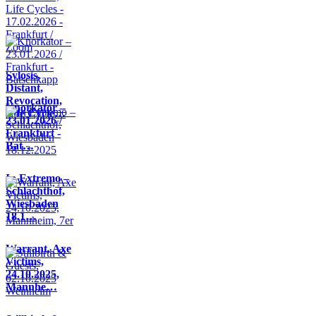
Sylosis,
Distant,
Revocation,
Knorkator –
Life Cycle…
23.01.2026 /
Frankfurt -
Bat…
In Extremo –
Schlachthof,
Wiesbaden
18.1…
Warrant, Axe
Victims,
24.10.2025,
Mannhe…