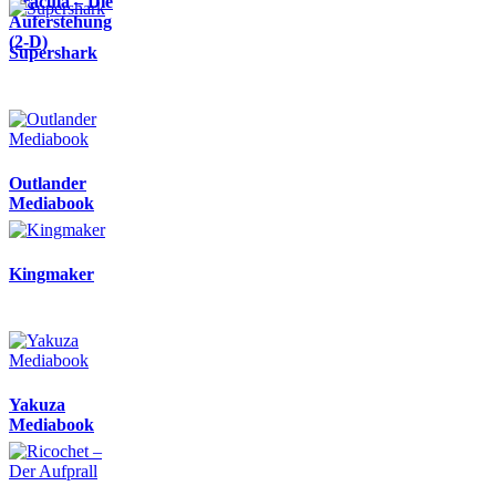
Dracula – Die
Auferstehung
(2-D)
Supershark
Outlander
Mediabook
Kingmaker
Yakuza
Mediabook