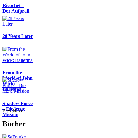
Ricochet –
Der Aufprall
28 Years Later
From the
World of John
Wick:
Ballerina
Shadow Force
– Die letzte
Prev
Next
Mission
Bücher