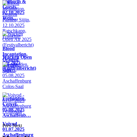
Stillbirth &
Guests,
02.10.2025
Wein…
Blood
Incantation,
Wacken Open
Oranssi
Air 2025
Pazuzu,
(Festivalbericht)
Sijji…
Forbidden,
Cervet,
05.08.2025
Aschaffenb…
Voivod -
Prev
Next
01.07.2025
Aschaffenburg