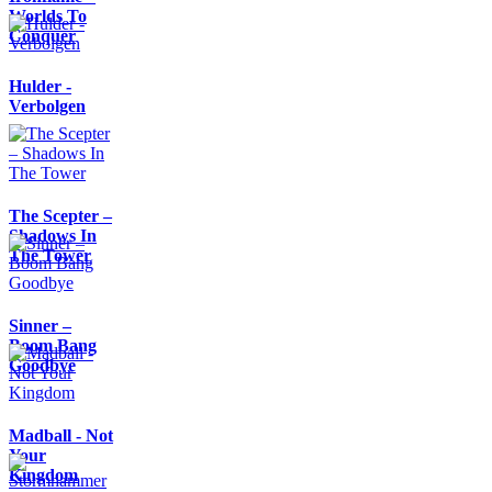
Worlds To
Conquer
Hulder -
Verbolgen
The Scepter –
Shadows In
The Tower
Sinner –
Boom Bang
Goodbye
Madball - Not
Your
Kingdom