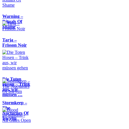
Warning –
Rituals Of
Shame
Tarja –
Frisson Noir
Die Toten
Hosen – Trink
aus, wir
müssen …
Stormkeep –
The
Nocturnes Of
Iswylm