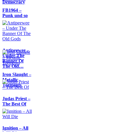
Democracy
FB1964 –
Punk und so
Antipeewee –
Under The
Banner Of
The Old…
Iron Slaught –
Metallic
Torments
Judas Priest –
The Best Of
Ignition – All