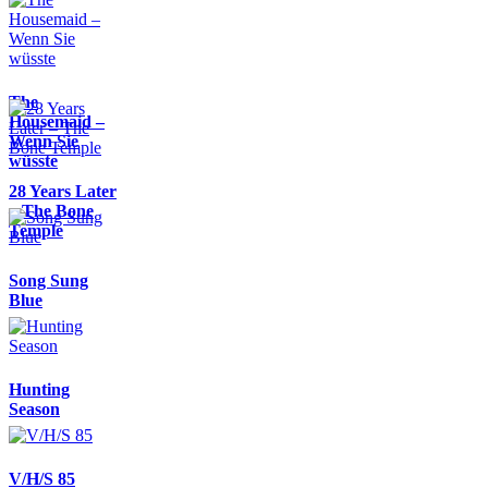
The
Housemaid –
Wenn Sie
wüsste
28 Years Later
– The Bone
Temple
Song Sung
Blue
Hunting
Season
V/H/S 85