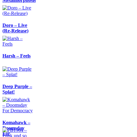
Metalmorphosis
Doro – Live
(Re-Release)
Harsh – Feels
Deep Purple –
Splat!
Komahawk –
Doomsday
For