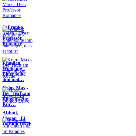
SaFranko,
Mark - Dear
Professor
Romance
Franßen,
Wolfgang -
Einer sollte
ihm mal…
Kolm, Max -
Der Tisch am
Eingang zur
Küc…
Abbott,
Megan - El
Dorado Drive