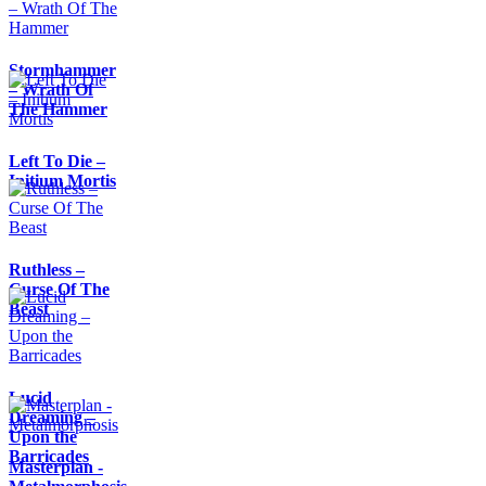
Stormhammer
– Wrath Of
The Hammer
Left To Die –
Initium Mortis
Ruthless –
Curse Of The
Beast
Lucid
Dreaming –
Upon the
Barricades
Masterplan -