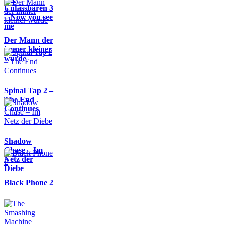
Unfassbaren 3
– Now you see
me
Der Mann der
immer kleiner
wurde
Spinal Tap 2 –
The End
Continues
Shadow
Chase – Im
Netz der
Diebe
Black Phone 2