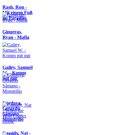
Rash, Ron -
Mit einem Fuß
im Paradies
Gingeras,
Ryan - Mafia
Gailey, Samuel
W. - Komm
mit mir
Córdova,
Gerardo
Sámano -
Monstrilio
Cassidy, Nat -