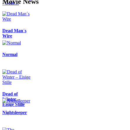
Movie News
- Colo…
Dead Man´s
Wire
Normal
Dead of
Winter –
Eisige Stille
Nightsleeper