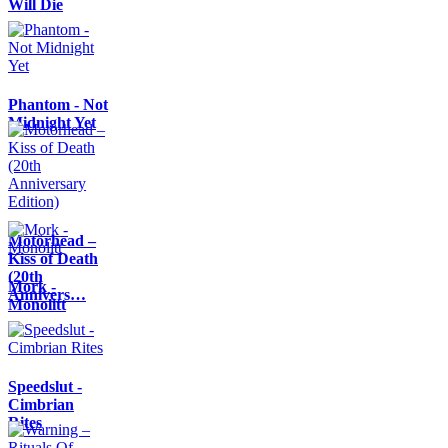
Will Die
Phantom - Not
Midnight Yet
Motörhead –
Kiss of Death
(20th
Mork -
Annivers…
Monolitt
Speedslut -
Cimbrian
Rites