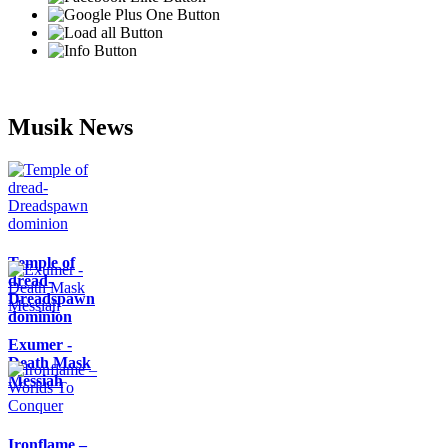
Musik News
Temple of
dread-
Dreadspawn
dominion
Exumer -
Death Mask
Messiah
Ironflame –