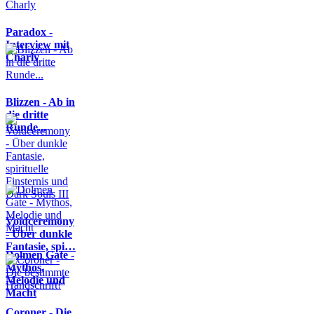
Paradox -
Interview mit
Charly
Blizzen - Ab in
die dritte
Runde...
Voidceremony
- Über dunkle
Fantasie, spi…
Dolmen Gate -
Mythos,
Melodie und
Macht
Coroner - Die