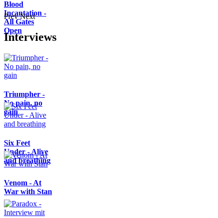
Blood
Incantation -
Prev
Next
All Gates
Open
Interviews
Triumpher -
No pain, no
gain
Six Feet
Under - Alive
and breathing
Venom - At
War with Stan