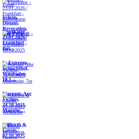
Sylosis,
Distant,
Revocation,
Knorkator –
Life Cycle…
23.01.2026 /
Frankfurt -
Bat…
In Extremo –
Schlachthof,
Wiesbaden
18.1…
Warrant, Axe
Victims,
24.10.2025,
Mannhe…
Stillbirth &
Guests,
02.10.2025