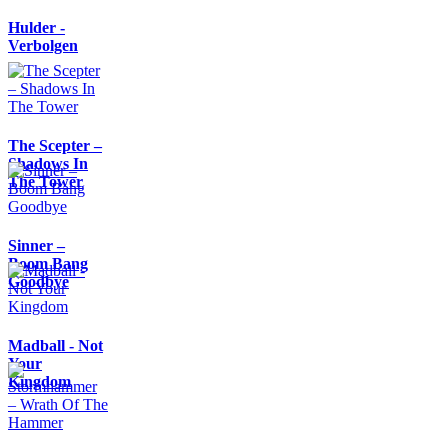
Hulder -
Verbolgen
The Scepter –
Shadows In
The Tower
Sinner –
Boom Bang
Goodbye
Madball - Not
Your
Kingdom