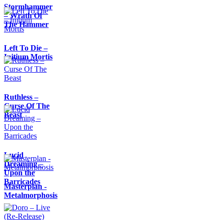
Stormhammer
– Wrath Of
The Hammer
Left To Die –
Initium Mortis
Ruthless –
Curse Of The
Beast
Lucid
Dreaming –
Upon the
Barricades
Masterplan -
Metalmorphosis