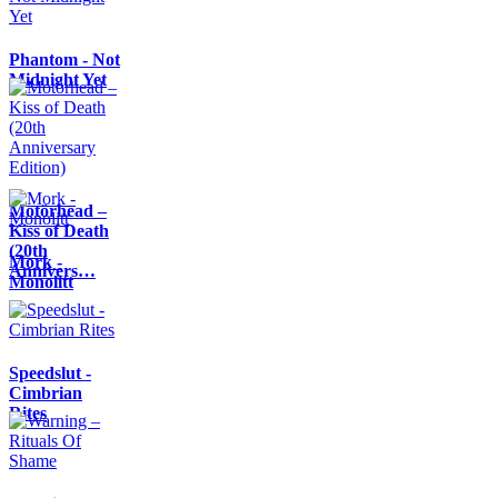
Phantom - Not
Midnight Yet
Motörhead –
Kiss of Death
(20th
Mork -
Annivers…
Monolitt
Speedslut -
Cimbrian
Rites