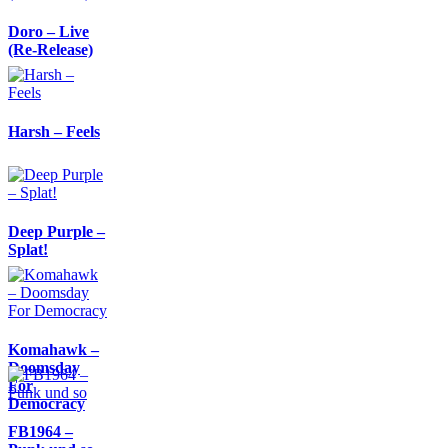
Doro – Live
(Re-Release)
Harsh – Feels
Deep Purple –
Splat!
Komahawk –
Doomsday
For
Democracy
FB1964 –