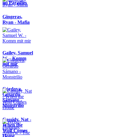
im Paradies
Gingeras,
Ryan - Mafia
Gailey, Samuel
W. - Komm
mit mir
Córdova,
Gerardo
Sámano -
Monstrilio
Cassidy, Nat -
When the
Wolf Comes
Home