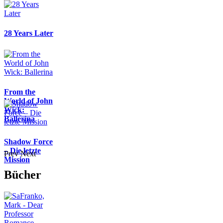
28 Years Later
From the
World of John
Wick:
Ballerina
Shadow Force
– Die letzte
Prev
Next
Mission
Bücher