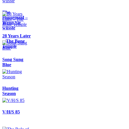
The
Housemaid –
Wenn Sie
wüsste
28 Years Later
– The Bone
Temple
Song Sung
Blue
Hunting
Season
V/H/S 85