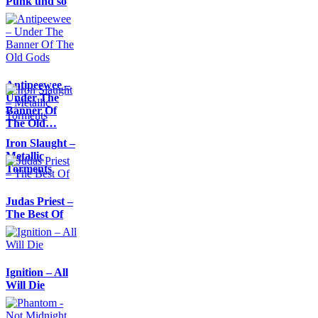
Punk und so
Antipeewee –
Under The
Banner Of
The Old…
Iron Slaught –
Metallic
Torments
Judas Priest –
The Best Of
Ignition – All
Will Die