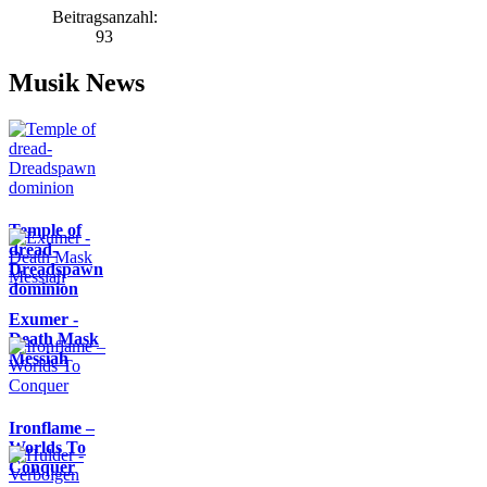
Beitragsanzahl:
93
Musik News
Temple of
dread-
Dreadspawn
dominion
Exumer -
Death Mask
Messiah
Ironflame –
Worlds To
Conquer