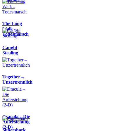
The Long
Walk -
Todesmarsch
Caught
Stealing
Together –
Unzertrennlich
Dracula – Die
Auferstehung
(2-D)
Supershark