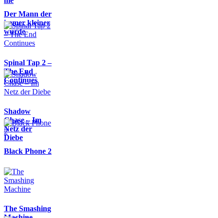
me
Der Mann der
immer kleiner
wurde
Spinal Tap 2 –
The End
Continues
Shadow
Chase – Im
Netz der
Diebe
Black Phone 2
The Smashing
Machine