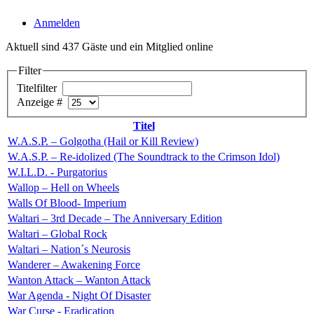
Anmelden
Aktuell sind 437 Gäste und ein Mitglied online
Filter
Titelfilter
Anzeige #
Titel
W.A.S.P. – Golgotha (Hail or Kill Review)
W.A.S.P. – Re-idolized (The Soundtrack to the Crimson Idol)
W.I.L.D. - Purgatorius
Wallop – Hell on Wheels
Walls Of Blood- Imperium
Waltari – 3rd Decade – The Anniversary Edition
Waltari – Global Rock
Waltari – Nation´s Neurosis
Wanderer – Awakening Force
Wanton Attack – Wanton Attack
War Agenda - Night Of Disaster
War Curse - Eradication