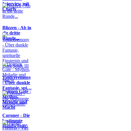
Interview mit
Charly
Blizzen - Ab in
die dritte
Runde...
Voidceremony
- Über dunkle
Fantasie, spi…
Dolmen Gate -
Mythos,
Melodie und
Macht
Coroner - Die
bestimmte
Handschrift!