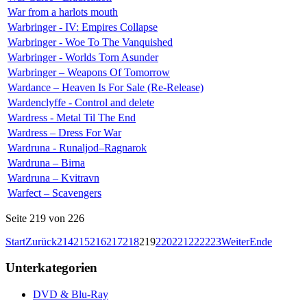
War from a harlots mouth
Warbringer - IV: Empires Collapse
Warbringer - Woe To The Vanquished
Warbringer - Worlds Torn Asunder
Warbringer – Weapons Of Tomorrow
Wardance – Heaven Is For Sale (Re-Release)
Wardenclyffe - Control and delete
Wardress - Metal Til The End
Wardress – Dress For War
Wardruna - Runaljod–Ragnarok
Wardruna – Birna
Wardruna – Kvitravn
Warfect – Scavengers
Seite 219 von 226
Start
Zurück
214
215
216
217
218
219
220
221
222
223
Weiter
Ende
Unterkategorien
DVD & Blu-Ray