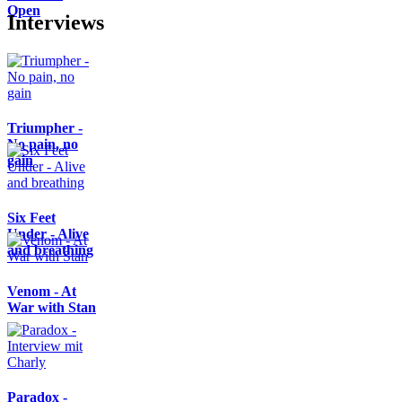
Open
Interviews
Triumpher -
No pain, no
gain
Six Feet
Under - Alive
and breathing
Venom - At
War with Stan
Paradox -