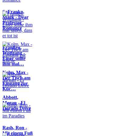
SaFranko,
Mark - Dear
Professor
Romance
Franßen,
Wolfgang -
Einer sollte
ihm mal…
Kolm, Max -
Der Tisch am
Eingang zur
Küc…
Abbott,
Megan - El
Dorado Drive
Rash, Ron -
Mit einem Fuß