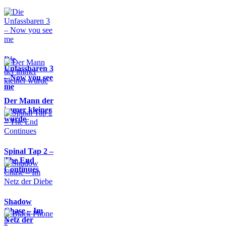
Die
Unfassbaren 3
– Now you see
me
Der Mann der
immer kleiner
wurde
Spinal Tap 2 –
The End
Continues
Shadow
Chase – Im
Netz der