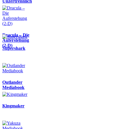
Unzertrennlich
Dracula – Die
Auferstehung
(2-D)
Supershark
Outlander
Mediabook
Kingmaker