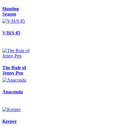
Hunting
Season
V/H/S 85
The Rule of
Jenny Pen
Anaconda
Keeper