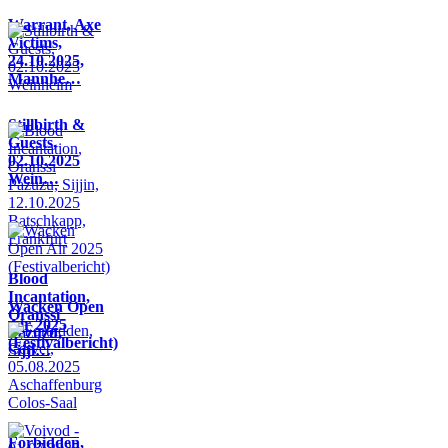
Warrant, Axe
Victims,
24.10.2025,
Mannhe…
Stillbirth &
Guests,
02.10.2025
Wein…
Blood
Incantation,
Wacken Open
Oranssi
Air 2025
Pazuzu,
(Festivalbericht)
Sijji…
Forbidden,