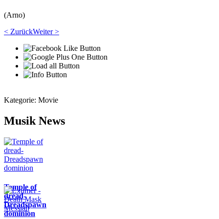
(Arno)
< Zurück
Weiter >
Kategorie:
Movie
Musik News
Temple of
dread-
Dreadspawn
dominion