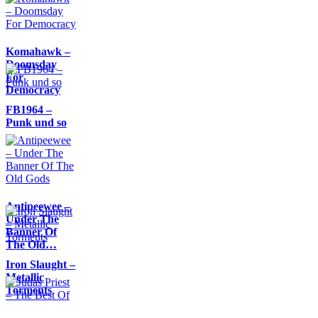
Komahawk –
Doomsday
For
Democracy
FB1964 –
Punk und so
Antipeewee –
Under The
Banner Of
The Old…
Iron Slaught –
Metallic
Torments