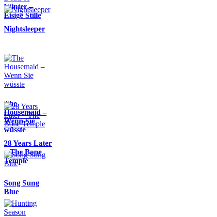
Winter –
Eisige Stille
Nightsleeper
The
Housemaid –
Wenn Sie
wüsste
28 Years Later
– The Bone
Temple
Song Sung
Blue