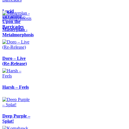
Lucid
Dreaming –
Upon the
Barricades
Masterplan -
Metalmorphosis
Doro – Live
(Re-Release)
Harsh – Feels
Deep Purple –
Splat!