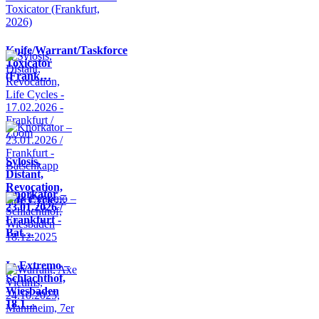
Knife/Warrant/Taskforce
Toxicator
(Frank…
Sylosis,
Distant,
Revocation,
Knorkator –
Life Cycle…
23.01.2026 /
Frankfurt -
Bat…
In Extremo –
Schlachthof,
Wiesbaden
18.1…