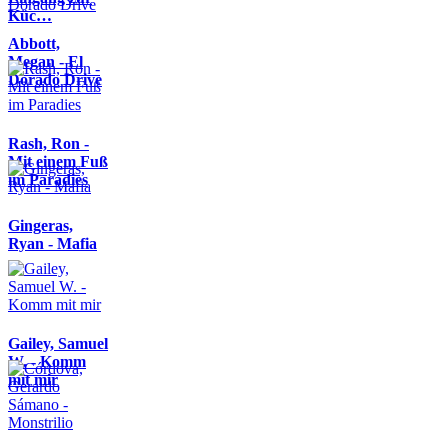
Küc…
Abbott,
Megan - El
Dorado Drive
Rash, Ron -
Mit einem Fuß
im Paradies
Gingeras,
Ryan - Mafia
Gailey, Samuel
W. - Komm
mit mir