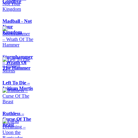
Goodbye
Madball - Not
Your
Kingdom
Stormhammer
– Wrath Of
The Hammer
Left To Die –
Initium Mortis
Ruthless –
Curse Of The
Beast