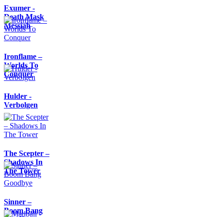
Exumer -
Death Mask
Messiah
Ironflame –
Worlds To
Conquer
Hulder -
Verbolgen
The Scepter –
Shadows In
The Tower
Sinner –
Boom Bang