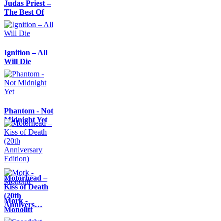
Judas Priest –
The Best Of
Ignition – All
Will Die
Phantom - Not
Midnight Yet
Motörhead –
Kiss of Death
(20th
Mork -
Annivers…
Monolitt