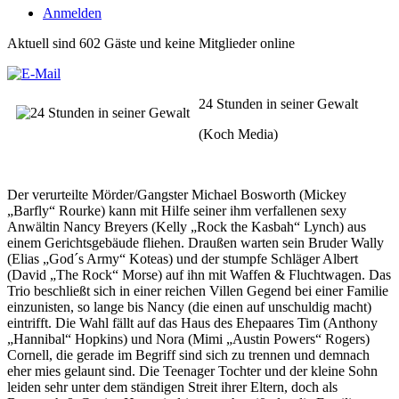
Anmelden
Aktuell sind 602 Gäste und keine Mitglieder online
24 Stunden in seiner Gewalt
(Koch Media)
Der verurteilte Mörder/Gangster Michael Bosworth (Mickey
„Barfly“ Rourke) kann mit Hilfe seiner ihm verfallenen sexy
Anwältin Nancy Breyers (Kelly „Rock the Kasbah“ Lynch) aus
einem Gerichtsgebäude fliehen. Draußen warten sein Bruder Wally
(Elias „God´s Army“ Koteas) und der stumpfe Schläger Albert
(David „The Rock“ Morse) auf ihn mit Waffen & Fluchtwagen. Das
Trio beschließt sich in einer reichen Villen Gegend bei einer Familie
einzunisten, so lange bis Nancy (die einen auf unschuldig macht)
eintrifft. Die Wahl fällt auf das Haus des Ehepaares Tim (Anthony
„Hannibal“ Hopkins) und Nora (Mimi „Austin Powers“ Rogers)
Cornell, die gerade im Begriff sind sich zu trennen und demnach
eher mies gelaunt sind. Die Teenager Tochter und der kleine Sohn
leiden sehr unter dem ständigen Streit ihrer Eltern, doch als