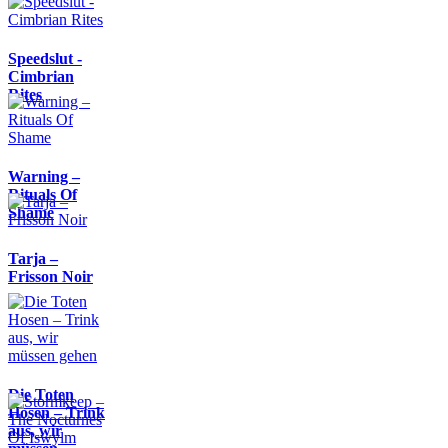
Speedslut -
Cimbrian
Rites
Warning –
Rituals Of
Shame
Tarja –
Frisson Noir
Die Toten
Hosen – Trink
aus, wir