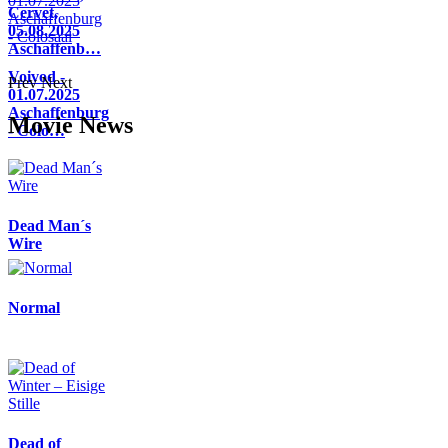
Cervet,
05.08.2025
Aschaffenb…
Voivod -
Prev
Next
01.07.2025
Aschaffenburg
Movie News
- Colo…
Dead Man´s
Wire
Normal
Dead of