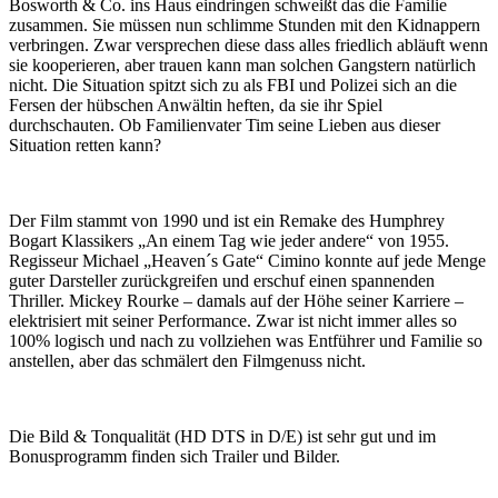
Bosworth & Co. ins Haus eindringen schweißt das die Familie
zusammen. Sie müssen nun schlimme Stunden mit den Kidnappern
verbringen. Zwar versprechen diese dass alles friedlich abläuft wenn
sie kooperieren, aber trauen kann man solchen Gangstern natürlich
nicht. Die Situation spitzt sich zu als FBI und Polizei sich an die
Fersen der hübschen Anwältin heften, da sie ihr Spiel
durchschauten. Ob Familienvater Tim seine Lieben aus dieser
Situation retten kann?
Der Film stammt von 1990 und ist ein Remake des Humphrey
Bogart Klassikers „An einem Tag wie jeder andere“ von 1955.
Regisseur Michael „Heaven´s Gate“ Cimino konnte auf jede Menge
guter Darsteller zurückgreifen und erschuf einen spannenden
Thriller. Mickey Rourke – damals auf der Höhe seiner Karriere –
elektrisiert mit seiner Performance. Zwar ist nicht immer alles so
100% logisch und nach zu vollziehen was Entführer und Familie so
anstellen, aber das schmälert den Filmgenuss nicht.
Die Bild & Tonqualität (HD DTS in D/E) ist sehr gut und im
Bonusprogramm finden sich Trailer und Bilder.