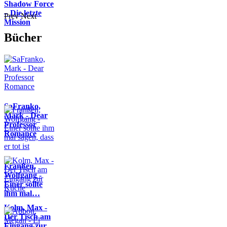
Shadow Force
– Die letzte
Prev
Next
Mission
Bücher
SaFranko,
Mark - Dear
Professor
Romance
Franßen,
Wolfgang -
Einer sollte
ihm mal…
Kolm, Max -
Der Tisch am
Eingang zur