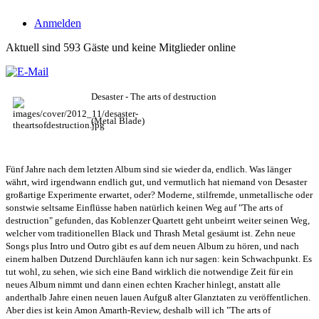
Anmelden
Aktuell sind 593 Gäste und keine Mitglieder online
Desaster - The arts of destruction
(Metal Blade)
Fünf Jahre nach dem letzten Album sind sie wieder da, endlich. Was länger
währt, wird irgendwann endlich gut, und vermutlich hat niemand von Desaster
großartige Experimente erwartet, oder? Moderne, stilfremde, unmetallische oder
sonstwie seltsame Einflüsse haben natürlich keinen Weg auf "The arts of
destruction" gefunden, das Koblenzer Quartett geht unbeirrt weiter seinen Weg,
welcher vom traditionellen Black und Thrash Metal gesäumt ist. Zehn neue
Songs plus Intro und Outro gibt es auf dem neuen Album zu hören, und nach
einem halben Dutzend Durchläufen kann ich nur sagen: kein Schwachpunkt. Es
tut wohl, zu sehen, wie sich eine Band wirklich die notwendige Zeit für ein
neues Album nimmt und dann einen echten Kracher hinlegt, anstatt alle
anderthalb Jahre einen neuen lauen Aufguß alter Glanztaten zu veröffentlichen.
Aber dies ist kein Amon Amarth-Review, deshalb will ich "The arts of