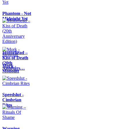
Phantom - Not
Midnight Yet
Motörhead –
Kiss of Death
(20th
Mork -
Annivers…
Monolitt
Speedslut -
Cimbrian
Rites
Warning –