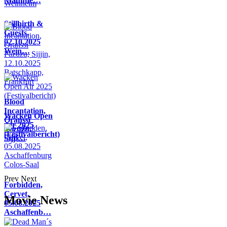
Mannhe…
Stillbirth &
Guests,
02.10.2025
Wein…
Blood
Incantation,
Wacken Open
Oranssi
Air 2025
Pazuzu,
(Festivalbericht)
Sijji…
Prev
Next
Forbidden,
Cervet,
Movie News
05.08.2025
Aschaffenb…