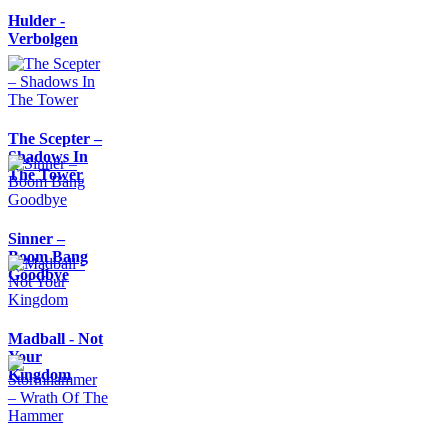
Hulder -
Verbolgen
The Scepter –
Shadows In
The Tower
Sinner –
Boom Bang
Goodbye
Madball - Not
Your
Kingdom