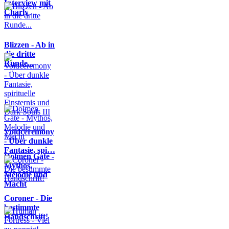
Interview mit
Charly
Blizzen - Ab in
die dritte
Runde...
Voidceremony
- Über dunkle
Fantasie, spi…
Dolmen Gate -
Mythos,
Melodie und
Macht
Coroner - Die
bestimmte
Handschrift!