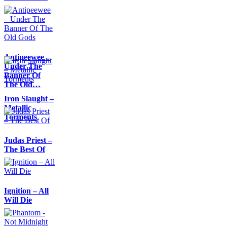
Antipeewee –
Under The
Banner Of
The Old…
Iron Slaught –
Metallic
Torments
Judas Priest –
The Best Of
Ignition – All
Will Die