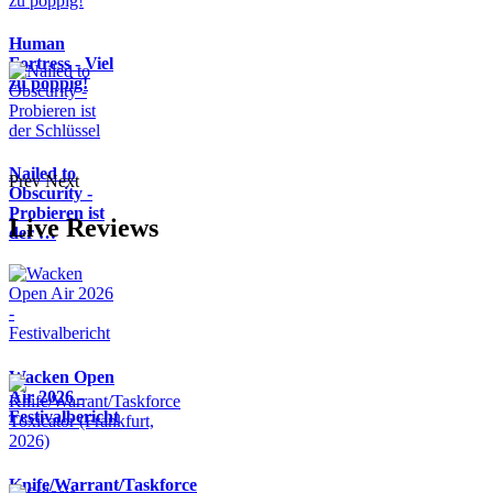
Human
Fortress - Viel
zu poppig!
Nailed to
Prev
Next
Obscurity -
Probieren ist
Live Reviews
der …
Wacken Open
Air 2026 -
Festivalbericht
Knife/Warrant/Taskforce