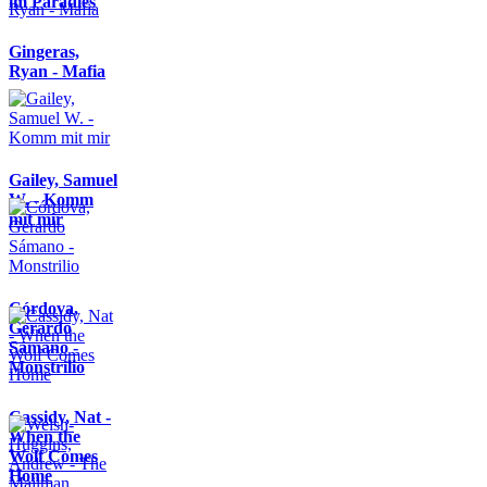
im Paradies
Gingeras,
Ryan - Mafia
Gailey, Samuel
W. - Komm
mit mir
Córdova,
Gerardo
Sámano -
Monstrilio
Cassidy, Nat -
When the
Wolf Comes
Home