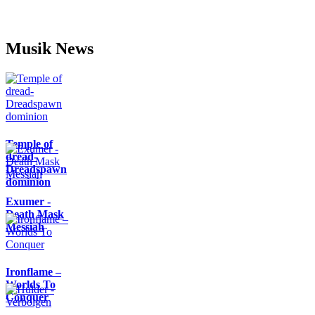
Musik News
Temple of
dread-
Dreadspawn
dominion
Exumer -
Death Mask
Messiah
Ironflame –
Worlds To
Conquer