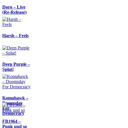
Doro – Live
(Re-Release)
Harsh – Feels
Deep Purple –
Splat!
Komahawk –
Doomsday
For
Democracy
FB1964 –
Punk und so