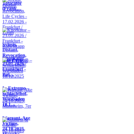
Toxicator
(Frank…
Sylosis,
Distant,
Revocation,
Knorkator –
Life Cycle…
23.01.2026 /
Frankfurt -
Bat…
In Extremo –
Schlachthof,
Wiesbaden
18.1…
Warrant, Axe
Victims,
24.10.2025,