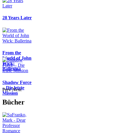
28 Years Later
From the
World of John
Wick:
Ballerina
Shadow Force
– Die letzte
Prev
Next
Mission
Bücher