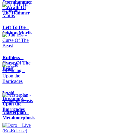
Stormhammer
– Wrath Of
The Hammer
Left To Die –
Initium Mortis
Ruthless –
Curse Of The
Beast
Lucid
Dreaming –
Upon the
Barricades
Masterplan -
Metalmorphosis