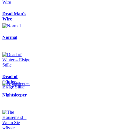
Dead Man´s
Wire
Normal
Dead of
Winter –
Eisige Stille
Nightsleeper