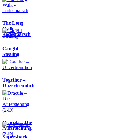
The Long
Walk -
Todesmarsch
Caught
Stealing
Together –
Unzertrennlich
Dracula – Die
Auferstehung
(2-D)
Supershark