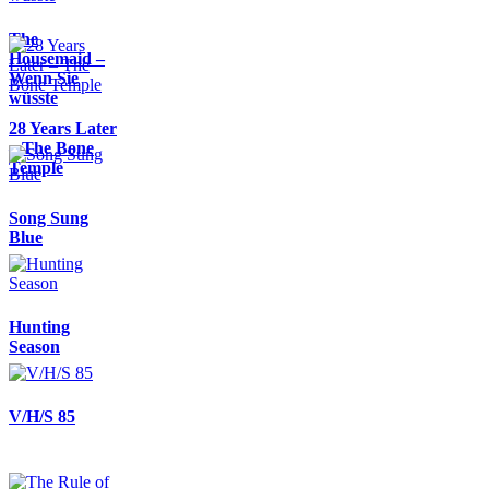
The
Housemaid –
Wenn Sie
wüsste
28 Years Later
– The Bone
Temple
Song Sung
Blue
Hunting
Season
V/H/S 85