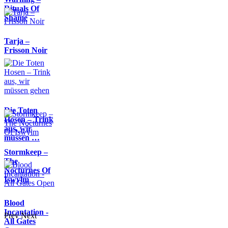
Rituals Of
Shame
Tarja –
Frisson Noir
Die Toten
Hosen – Trink
aus, wir
müssen …
Stormkeep –
The
Nocturnes Of
Iswylm
Blood
Incantation -
Prev
Next
All Gates