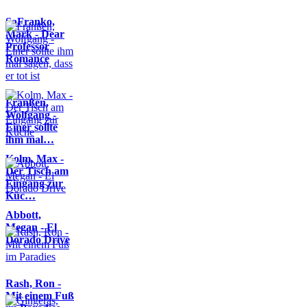
SaFranko,
Mark - Dear
Professor
Romance
Franßen,
Wolfgang -
Einer sollte
ihm mal…
Kolm, Max -
Der Tisch am
Eingang zur
Küc…
Abbott,
Megan - El
Dorado Drive
Rash, Ron -
Mit einem Fuß