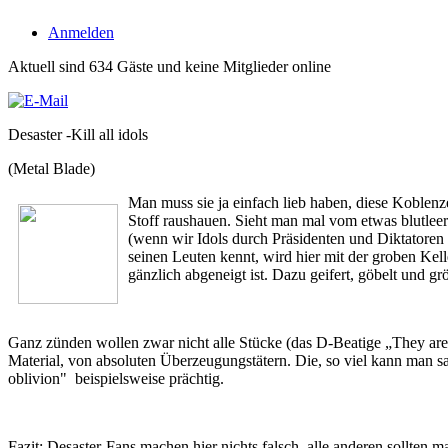
Anmelden
Aktuell sind 634 Gäste und keine Mitglieder online
Desaster -Kill all idols
(Metal Blade)
Man muss sie ja einfach lieb haben, diese Koblenz
Stoff raushauen. Sieht man mal vom etwas blutleer
(wenn wir Idols durch Präsidenten und Diktatoren 
seinen Leuten kennt, wird hier mit der groben Kell
gänzlich abgeneigt ist. Dazu geifert, göbelt und g
Ganz zünden wollen zwar nicht alle Stücke (das D-Beatige „They are t
Material, von absoluten Überzeugungstätern. Die, so viel kann man 
oblivion" beispielsweise prächtig.
Fazit: Desaster-Fans machen hier nichts falsch, alle anderen sollten m