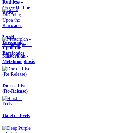
Ruthless –
Curse Of The
Beast
Lucid
Dreaming –
Upon the
Barricades
Masterplan -
Metalmorphosis
Doro – Live
(Re-Release)
Harsh – Feels