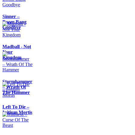
Sinner –
Boom Bang
Goodbye
Madball - Not
Your
Kingdom
Stormhammer
– Wrath Of
The Hammer
Left To Die –
Initium Mortis