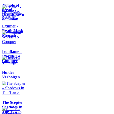
Temple of
dread-
Dreadspawn
dominion
Exumer -
Death Mask
Messiah
Ironflame –
Worlds To
Conquer
Hulder -
Verbolgen
The Scepter –
Shadows In
The Tower