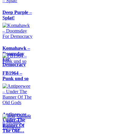
Deep Purple –
Splat!
Komahawk –
Doomsday
For
Democracy
FB1964 –
Punk und so
Antipeewee –
Under The
Banner Of
The Old…