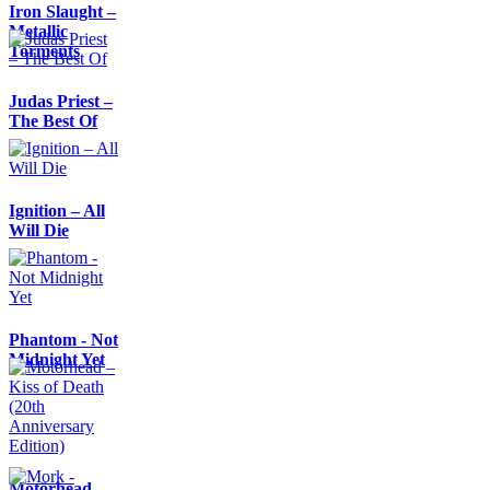
Iron Slaught –
Metallic
Torments
Judas Priest –
The Best Of
Ignition – All
Will Die
Phantom - Not
Midnight Yet
Motörhead –