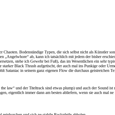
er Chaoten. Bodenständige Typen, die sich selbst nicht als Künstler s
en „Angelwhore“ ab, kann ich tatsächlich mit jedem der bisher erschie
ersetzen, stehe ich Gewehr bei Fuß), das im Wesentlichen ein sehr typ
e starker Black Thrash aufgetischt, der auch mal ins Punkige oder Urme
röhlt Sataniac in seinem ganz eigenen Flow die durchaus geistreichen Tex
he law“ und der Titeltrack sind etwas plump) und auch der Sound ist n
sagen, eigentlich immer dann am besten abliefern, wenn sie auch mal n
al reinhorchen und sich ne stabile Backpfeife abholen.