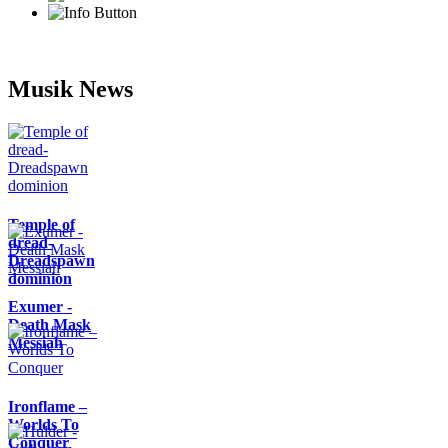
Musik News
Temple of
dread-
Dreadspawn
dominion
Exumer -
Death Mask
Messiah
Ironflame –
Worlds To
Conquer