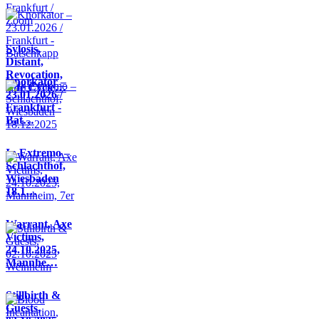
Sylosis,
Distant,
Revocation,
Knorkator –
Life Cycle…
23.01.2026 /
Frankfurt -
Bat…
In Extremo –
Schlachthof,
Wiesbaden
18.1…
Warrant, Axe
Victims,
24.10.2025,
Mannhe…
Stillbirth &
Guests,