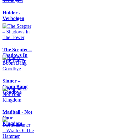
Hulder -
Verbolgen
The Scepter –
Shadows In
The Tower
Sinner –
Boom Bang
Goodbye
Madball - Not
Your
Kingdom