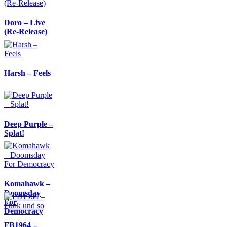
Doro – Live
(Re-Release)
Harsh – Feels
Deep Purple –
Splat!
Komahawk –
Doomsday
For
Democracy
FB1964 –