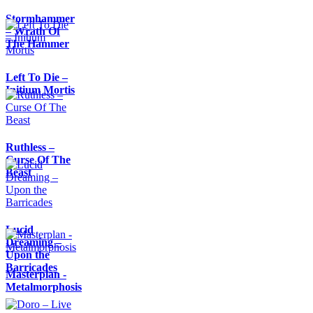
Stormhammer
– Wrath Of
The Hammer
Left To Die –
Initium Mortis
Ruthless –
Curse Of The
Beast
Lucid
Dreaming –
Upon the
Barricades
Masterplan -
Metalmorphosis