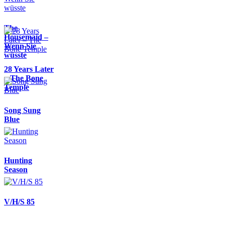
The
Housemaid –
Wenn Sie
wüsste
28 Years Later
– The Bone
Temple
Song Sung
Blue
Hunting
Season
V/H/S 85