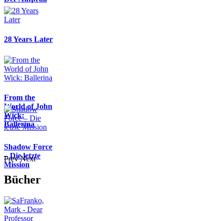
28 Years Later
From the
World of John
Wick:
Ballerina
Shadow Force
– Die letzte
Prev
Next
Mission
Bücher