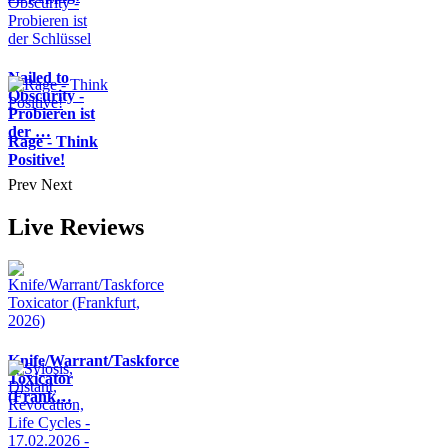
Nailed to
Obscurity -
Probieren ist
der …
Rage - Think
Positive!
Prev
Next
Live Reviews
Knife/Warrant/Taskforce
Toxicator
(Frank…