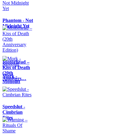
Phantom - Not
Midnight Yet
Motörhead –
Kiss of Death
(20th
Mork -
Annivers…
Monolitt
Speedslut -
Cimbrian
Rites