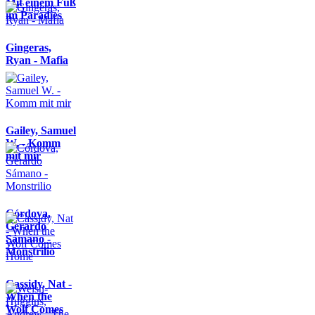
Mit einem Fuß
im Paradies
Gingeras,
Ryan - Mafia
Gailey, Samuel
W. - Komm
mit mir
Córdova,
Gerardo
Sámano -
Monstrilio
Cassidy, Nat -
When the
Wolf Comes