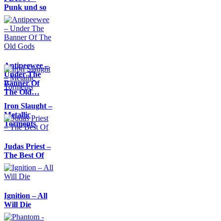
Punk und so
Antipeewee –
Under The
Banner Of
The Old…
Iron Slaught –
Metallic
Torments
Judas Priest –
The Best Of
Ignition – All
Will Die