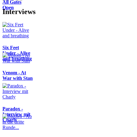
All Gates
Open
Interviews
Six Feet
Under - Alive
and breathing
Venom - At
War with Stan
Paradox -
Interview mit
Charly