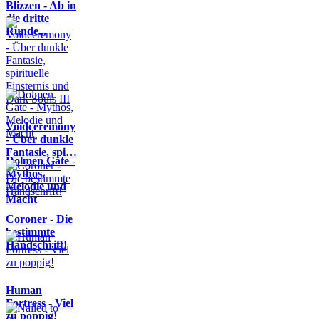
Blizzen - Ab in
die dritte
Runde...
Voidceremony
- Über dunkle
Fantasie, spi…
Dolmen Gate -
Mythos,
Melodie und
Macht
Coroner - Die
bestimmte
Handschrift!
Human
Fortress - Viel
zu poppig!