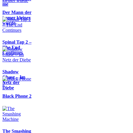
me
Der Mann der
immer kleiner
wurde
Spinal Tap 2 –
The End
Continues
Shadow
Chase – Im
Netz der
Diebe
Black Phone 2
The Smashing