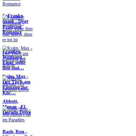
SaFranko,
Mark - Dear
Professor
Romance
Franßen,
Wolfgang -
Einer sollte
ihm mal…
Kolm, Max -
Der Tisch am
Eingang zur
Küc…
Abbott,
Megan - El
Dorado Drive
Rash, Ron -