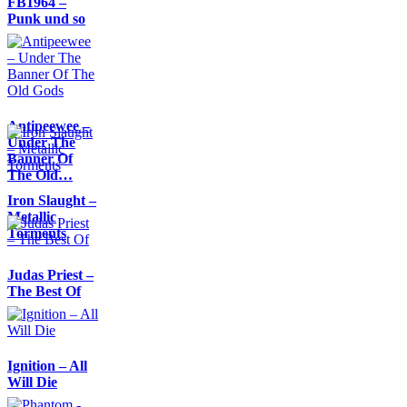
FB1964 –
Punk und so
Antipeewee –
Under The
Banner Of
The Old…
Iron Slaught –
Metallic
Torments
Judas Priest –
The Best Of
Ignition – All
Will Die