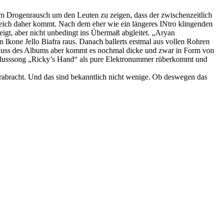
im Drogenrausch um den Leuten zu zeigen, dass der zwischenzeitlich
reich daher kommt. Nach dem eher wie ein längeres INtro klingenden
gt, aber nicht unbedingt ins Übermaß abgleitet. „Aryan
 Ikone Jello Biafra raus. Danach ballerts erstmal aus vollen Rohren
hluss des Albums aber kommt es nochmal dicke und zwar in Form von
chlusssong „Ricky’s Hand“ als pure Elektronummer rüberkommt und
rgrabracht. Und das sind bekanntlich nicht wenige. Ob deswegen das