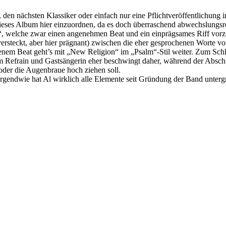
n nächsten Klassiker oder einfach nur eine Pflichtveröffentlichung 
 dieses Album hier einzuordnen, da es doch überraschend abwechslungs
 welche zwar einen angenehmen Beat und ein einprägsames Riff vorzei
versteckt, aber hier prägnant) zwischen die eher gesprochenen Worte von
enem Beat geht’s mit „New Religion“ im „Psalm“-Stil weiter. Zum Sc
em Refrain und Gastsängerin eher beschwingt daher, während der Abs
oder die Augenbraue hoch ziehen soll.
. Irgendwie hat Al wirklich alle Elemente seit Gründung der Band unte