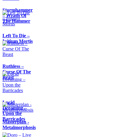
Stormhammer
– Wrath Of
The Hammer
Left To Die –
Initium Mortis
Ruthless –
Curse Of The
Beast
Lucid
Dreaming –
Upon the
Barricades
Masterplan -
Metalmorphosis