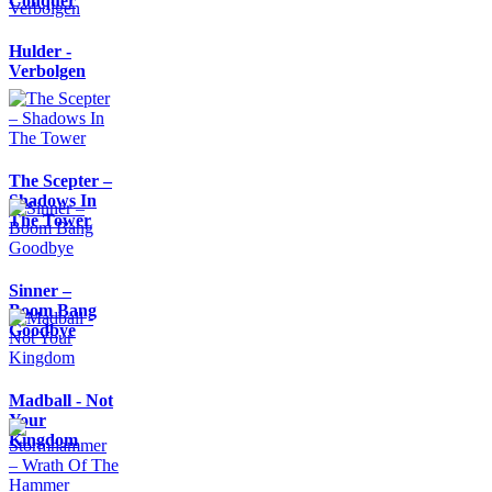
Conquer
Hulder -
Verbolgen
The Scepter –
Shadows In
The Tower
Sinner –
Boom Bang
Goodbye
Madball - Not
Your
Kingdom