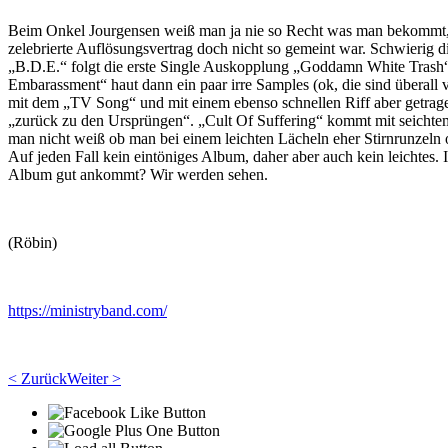
Beim Onkel Jourgensen weiß man ja nie so Recht was man bekommt, de
zelebrierte Auflösungsvertrag doch nicht so gemeint war. Schwierig
„B.D.E.“ folgt die erste Single Auskopplung „Goddamn White Trash“,
Embarassment“ haut dann ein paar irre Samples (ok, die sind überall 
mit dem „TV Song“ und mit einem ebenso schnellen Riff aber getrag
„zurück zu den Ursprüngen“. „Cult Of Suffering“ kommt mit seicht
man nicht weiß ob man bei einem leichten Lächeln eher Stirnrunzeln 
Auf jeden Fall kein eintöniges Album, daher aber auch kein leichtes
Album gut ankommt? Wir werden sehen.
(Röbin)
https://ministryband.com/
< Zurück
Weiter >