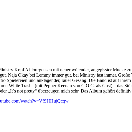
nistry Kopf Al Jourgensen mit neuer wütender, angepisster Mucke zurüc
ut. Naja Okay bei Lemmy immer gut, bei Ministry fast immer. Große V
ktro Spielereien und anklagender, rauer Gesang. Die Band ist auf ihrem 
mn White Trash“ (mit Pepper Keenan von C.O.C. als Gast) – das Stück 
der „It´s not pretty“ überzeugen mich sehr. Das Album gehört definitiv
youtube.com/watch?v=VfSHHujQcqw