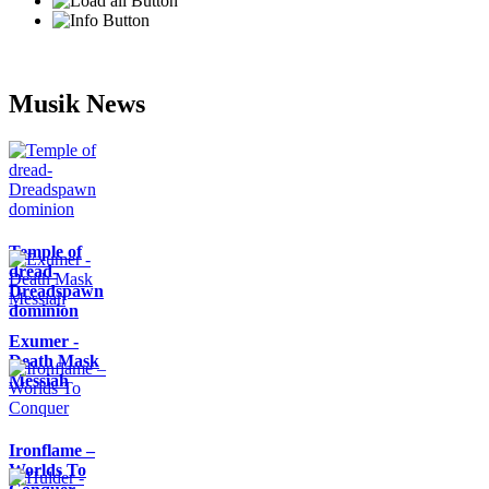
Musik News
Temple of
dread-
Dreadspawn
dominion
Exumer -
Death Mask
Messiah
Ironflame –
Worlds To