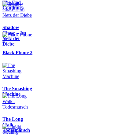
The End
Continues
Shadow
Chase – Im
Netz der
Diebe
Black Phone 2
The Smashing
Machine
The Long
Walk -
Todesmarsch