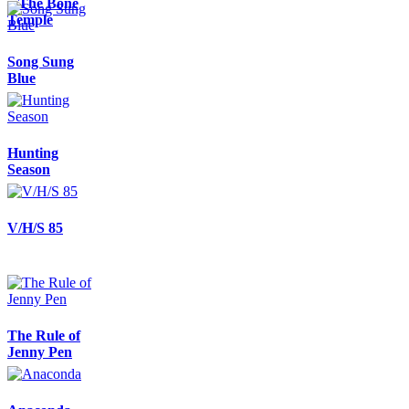
– The Bone
Temple
Song Sung
Blue
Hunting
Season
V/H/S 85
The Rule of
Jenny Pen