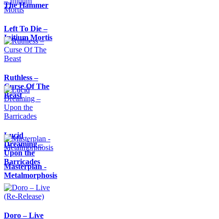
The Hammer
Left To Die –
Initium Mortis
Ruthless –
Curse Of The
Beast
Lucid
Dreaming –
Upon the
Barricades
Masterplan -
Metalmorphosis
Doro – Live