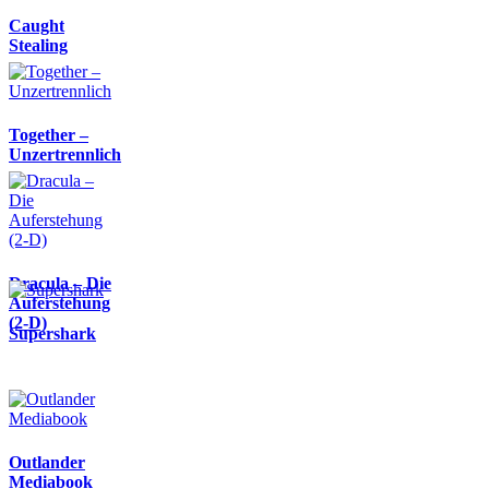
Caught
Stealing
Together –
Unzertrennlich
Dracula – Die
Auferstehung
(2-D)
Supershark
Outlander
Mediabook