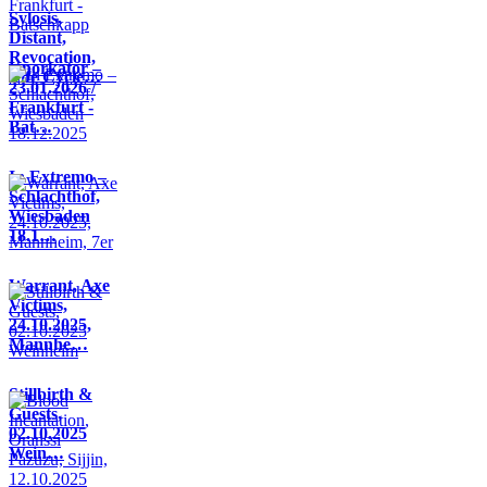
Sylosis,
Distant,
Revocation,
Knorkator –
Life Cycle…
23.01.2026 /
Frankfurt -
Bat…
In Extremo –
Schlachthof,
Wiesbaden
18.1…
Warrant, Axe
Victims,
24.10.2025,
Mannhe…
Stillbirth &
Guests,
02.10.2025
Wein…