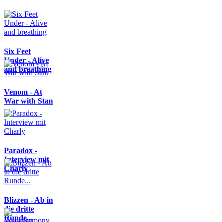
Six Feet
Under - Alive
and breathing
Venom - At
War with Stan
Paradox -
Interview mit
Charly
Blizzen - Ab in
die dritte
Runde...