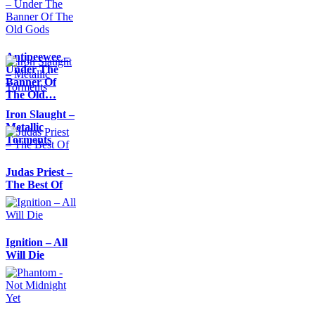
Antipeewee –
Under The
Banner Of
The Old…
Iron Slaught –
Metallic
Torments
Judas Priest –
The Best Of
Ignition – All
Will Die