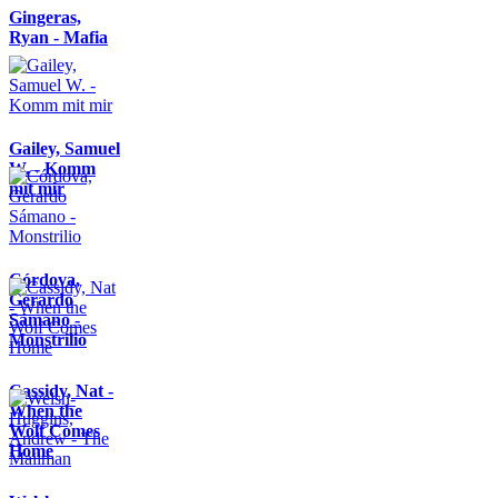
Gingeras,
Ryan - Mafia
Gailey, Samuel
W. - Komm
mit mir
Córdova,
Gerardo
Sámano -
Monstrilio
Cassidy, Nat -
When the
Wolf Comes
Home