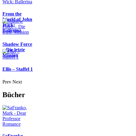
From the
World of John
Wick:
Ballerina
Shadow Force
– Die letzte
Mission
Ellis – Staffel 1
Prev
Next
Bücher
SaFranko,