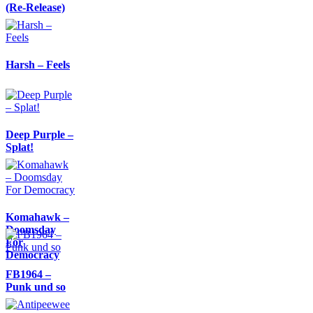
(Re-Release)
Harsh – Feels
Deep Purple –
Splat!
Komahawk –
Doomsday
For
Democracy
FB1964 –
Punk und so