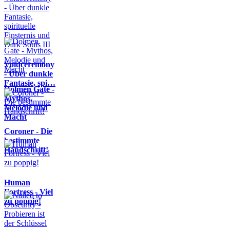
Voidceremony
- Über dunkle
Fantasie, spi…
Dolmen Gate -
Mythos,
Melodie und
Macht
Coroner - Die
bestimmte
Handschrift!
Human
Fortress - Viel
zu poppig!