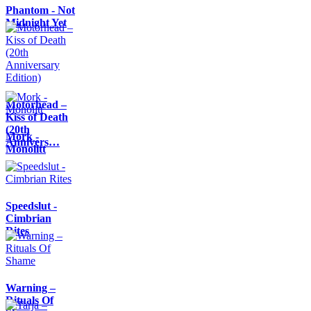
Phantom - Not
Midnight Yet
Motörhead –
Kiss of Death
(20th
Mork -
Annivers…
Monolitt
Speedslut -
Cimbrian
Rites
Warning –
Rituals Of