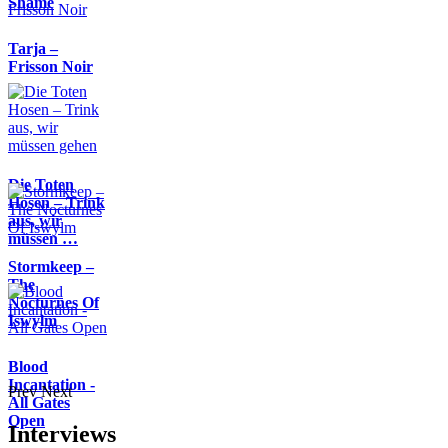
Shame
Tarja –
Frisson Noir
Die Toten
Hosen – Trink
aus, wir
müssen …
Stormkeep –
The
Nocturnes Of
Iswylm
Blood
Incantation -
Prev
Next
All Gates
Open
Interviews