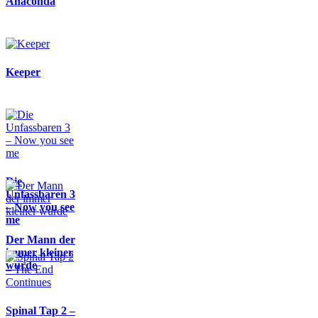
Anaconda
Keeper
Die
Unfassbaren 3
– Now you see
me
Der Mann der
immer kleiner
wurde
Spinal Tap 2 –