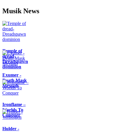
Musik News
Temple of
dread-
Dreadspawn
dominion
Exumer -
Death Mask
Messiah
Ironflame –
Worlds To
Conquer
Hulder -