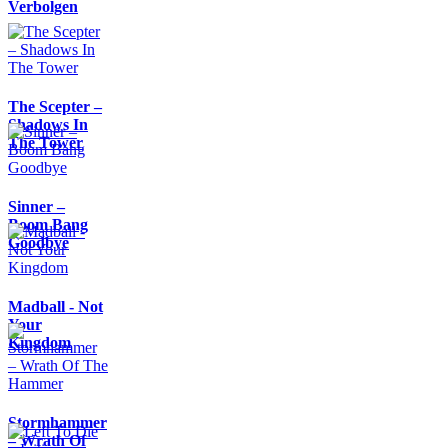
Verbolgen
The Scepter –
Shadows In
The Tower
Sinner –
Boom Bang
Goodbye
Madball - Not
Your
Kingdom
Stormhammer
– Wrath Of