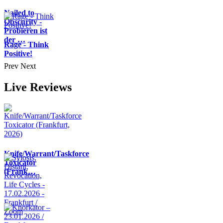
Nailed to
Obscurity -
Probieren ist
der …
Rage - Think
Positive!
Prev
Next
Live Reviews
Knife/Warrant/Taskforce
Toxicator
(Frank…