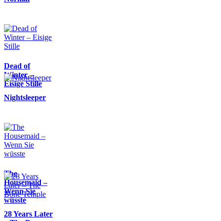
Dead of
Winter –
Eisige Stille
Nightsleeper
The
Housemaid –
Wenn Sie
wüsste
28 Years Later