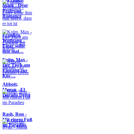
Mark - Dear
Professor
Romance
Franßen,
Wolfgang -
Einer sollte
ihm mal…
Kolm, Max -
Der Tisch am
Eingang zur
Küc…
Abbott,
Megan - El
Dorado Drive
Rash, Ron -
Mit einem Fuß
im Paradies