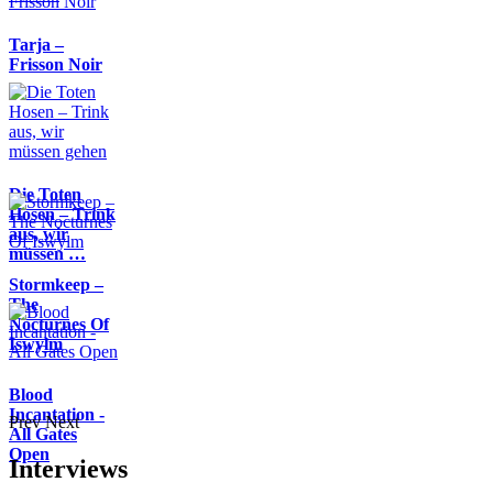
Tarja –
Frisson Noir
Die Toten
Hosen – Trink
aus, wir
müssen …
Stormkeep –
The
Nocturnes Of
Iswylm
Blood
Incantation -
Prev
Next
All Gates
Open
Interviews