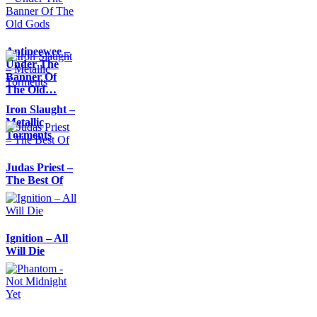
Antipeewee –
Under The
Banner Of
The Old…
Iron Slaught –
Metallic
Torments
Judas Priest –
The Best Of
Ignition – All
Will Die