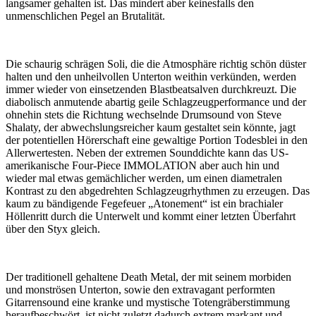
langsamer gehalten ist. Das mindert aber keinesfalls den
unmenschlichen Pegel an Brutalität.
Die schaurig schrägen Soli, die die Atmosphäre richtig schön düster
halten und den unheilvollen Unterton weithin verkünden, werden
immer wieder von einsetzenden Blastbeatsalven durchkreuzt. Die
diabolisch anmutende abartig geile Schlagzeugperformance und der
ohnehin stets die Richtung wechselnde Drumsound von Steve
Shalaty, der abwechslungsreicher kaum gestaltet sein könnte, jagt
der potentiellen Hörerschaft eine gewaltige Portion Todesblei in den
Allerwertesten. Neben der extremen Sounddichte kann das US-
amerikanische Four-Piece IMMOLATION aber auch hin und
wieder mal etwas gemächlicher werden, um einen diametralen
Kontrast zu den abgedrehten Schlagzeugrhythmen zu erzeugen. Das
kaum zu bändigende Fegefeuer „Atonement“ ist ein brachialer
Höllenritt durch die Unterwelt und kommt einer letzten Überfahrt
über den Styx gleich.
Der traditionell gehaltene Death Metal, der mit seinem morbiden
und monströsen Unterton, sowie den extravagant performten
Gitarrensound eine kranke und mystische Totengräberstimmung
heraufbeschwört, ist nicht zuletzt dadurch extrem markant und