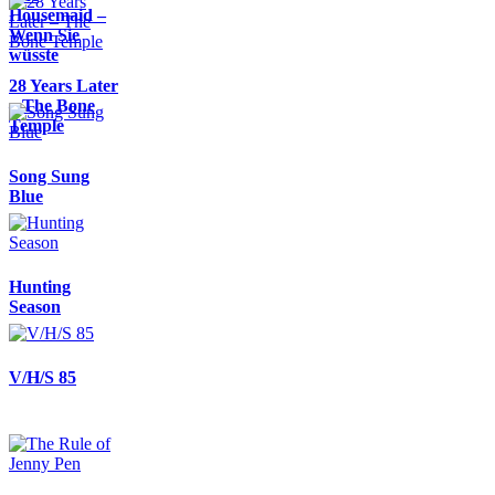
Housemaid –
Wenn Sie
wüsste
28 Years Later
– The Bone
Temple
Song Sung
Blue
Hunting
Season
V/H/S 85