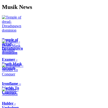
Musik News
Temple of
dread-
Dreadspawn
dominion
Exumer -
Death Mask
Messiah
Ironflame –
Worlds To
Conquer
Hulder -
Verbolgen