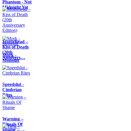
Phantom - Not
Midnight Yet
Motörhead –
Kiss of Death
(20th
Mork -
Annivers…
Monolitt
Speedslut -
Cimbrian
Rites
Warning –
Rituals Of
Shame