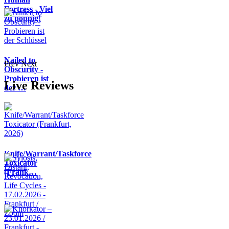
Fortress - Viel
zu poppig!
Nailed to
Prev
Next
Obscurity -
Probieren ist
Live Reviews
der …
Knife/Warrant/Taskforce
Toxicator
(Frank…