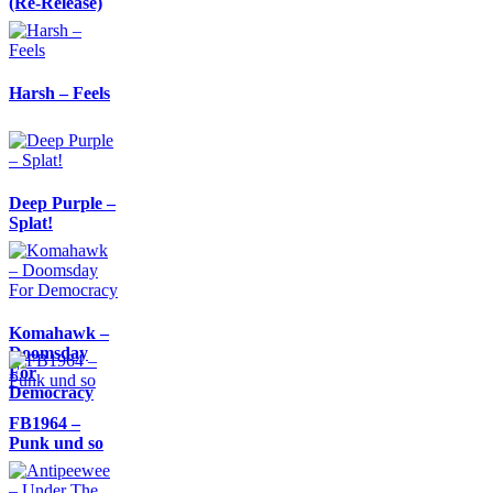
(Re-Release)
Harsh – Feels
Deep Purple –
Splat!
Komahawk –
Doomsday
For
Democracy
FB1964 –
Punk und so