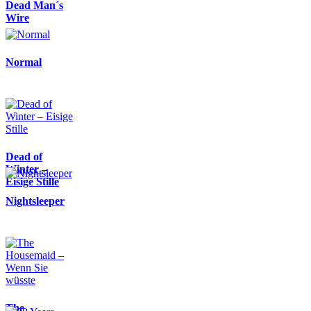
Dead Man´s
Wire
Normal
Dead of
Winter –
Eisige Stille
Nightsleeper
The