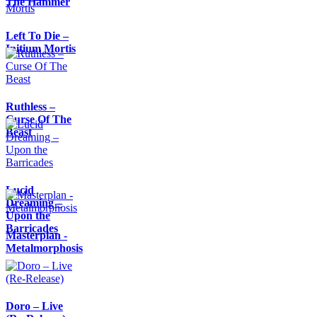
The Hammer
Left To Die –
Initium Mortis
Ruthless –
Curse Of The
Beast
Lucid
Dreaming –
Upon the
Barricades
Masterplan -
Metalmorphosis
Doro – Live