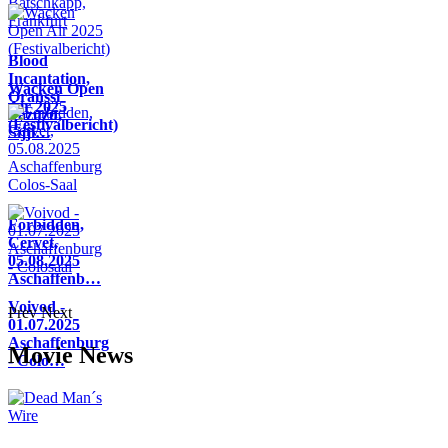
Blood
Incantation,
Wacken Open
Oranssi
Air 2025
Pazuzu,
(Festivalbericht)
Sijji…
Forbidden,
Cervet,
05.08.2025
Aschaffenb…
Voivod -
Prev
Next
01.07.2025
Aschaffenburg
Movie News
- Colo…