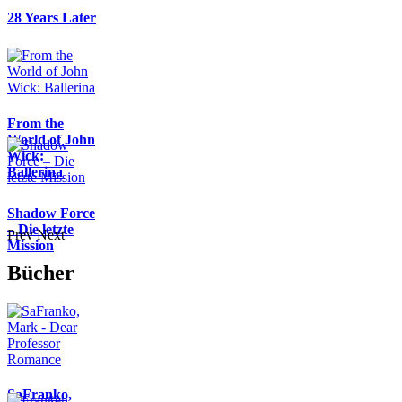
28 Years Later
From the
World of John
Wick:
Ballerina
Shadow Force
– Die letzte
Prev
Next
Mission
Bücher
SaFranko,