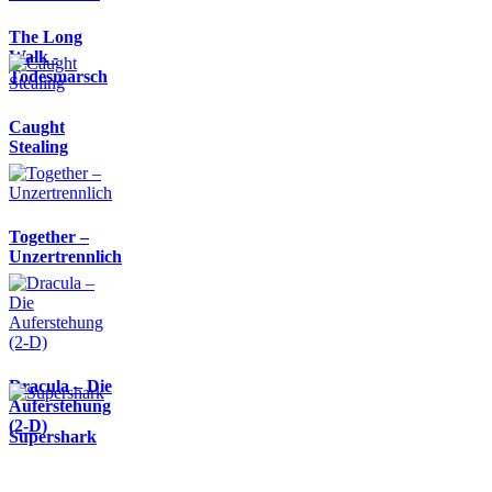
The Long
Walk -
Todesmarsch
Caught
Stealing
Together –
Unzertrennlich
Dracula – Die
Auferstehung
(2-D)
Supershark