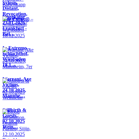
Sylosis,
Distant,
Revocation,
Knorkator –
Life Cycle…
23.01.2026 /
Frankfurt -
Bat…
In Extremo –
Schlachthof,
Wiesbaden
18.1…
Warrant, Axe
Victims,
24.10.2025,
Mannhe…
Stillbirth &
Guests,
02.10.2025
Wein…