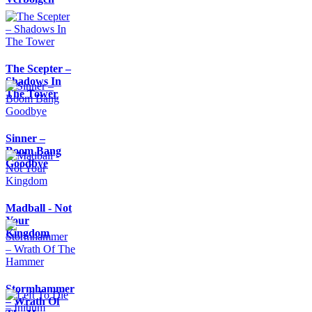
The Scepter –
Shadows In
The Tower
Sinner –
Boom Bang
Goodbye
Madball - Not
Your
Kingdom
Stormhammer
– Wrath Of