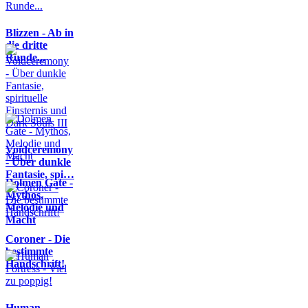
Blizzen - Ab in
die dritte
Runde...
Voidceremony
- Über dunkle
Fantasie, spi…
Dolmen Gate -
Mythos,
Melodie und
Macht
Coroner - Die
bestimmte
Handschrift!
Human