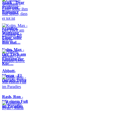
Mark - Dear
Professor
Romance
Franßen,
Wolfgang -
Einer sollte
ihm mal…
Kolm, Max -
Der Tisch am
Eingang zur
Küc…
Abbott,
Megan - El
Dorado Drive
Rash, Ron -
Mit einem Fuß
im Paradies