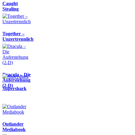
Caught
Stealing
Together –
Unzertrennlich
Dracula – Die
Auferstehung
(2-D)
Supershark
Outlander
Mediabook