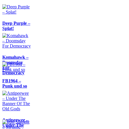
Deep Purple –
Splat!
Komahawk –
Doomsday
For
Democracy
FB1964 –
Punk und so
Antipeewee –
Under The