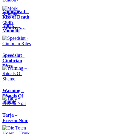
Motörhead –
Kiss of Death
(20th
Mork -
Annivers…
Monolitt
Speedslut -
Cimbrian
Rites
Warning –
Rituals Of
Shame
Tarja –
Frisson Noir