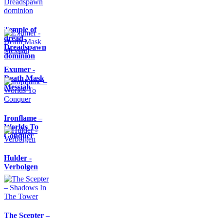
Temple of
dread-
Dreadspawn
dominion
Exumer -
Death Mask
Messiah
Ironflame –
Worlds To
Conquer
Hulder -
Verbolgen
The Scepter –