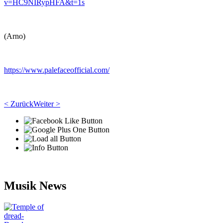
v=HC9NIRypHFA&t=1s
(Arno)
https://www.palefaceofficial.com/
< Zurück
Weiter >
Musik News