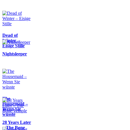
Dead of
Winter –
Eisige Stille
Nightsleeper
The
Housemaid –
Wenn Sie
wüsste
28 Years Later
– The Bone