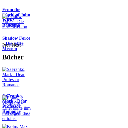
From the
World of John
Wick:
Ballerina
Shadow Force
– Die letzte
Prev
Next
Mission
Bücher
SaFranko,
Mark - Dear
Professor
Romance