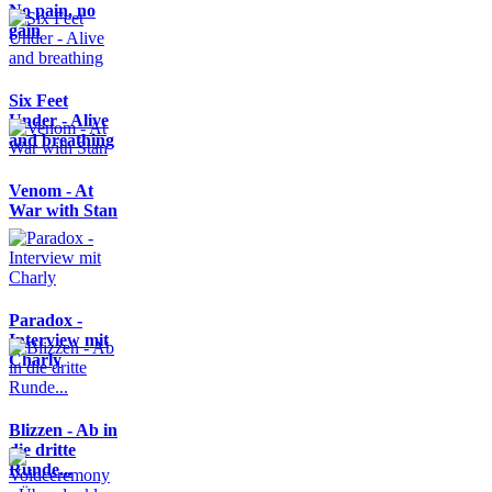
No pain, no
gain
Six Feet
Under - Alive
and breathing
Venom - At
War with Stan
Paradox -
Interview mit
Charly
Blizzen - Ab in
die dritte
Runde...