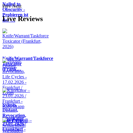
Nailed to
Prev
Next
Obscurity -
Probieren ist
Live Reviews
der …
Knife/Warrant/Taskforce
Toxicator
(Frank…
Sylosis,
Distant,
Revocation,
Knorkator –
Life Cycle…
23.01.2026 /
Frankfurt -