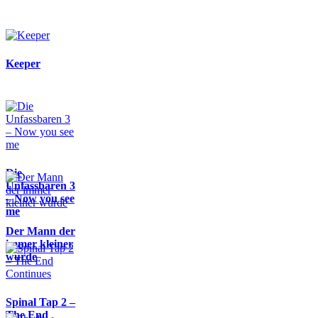
Keeper
Die
Unfassbaren 3
– Now you see
me
Der Mann der
immer kleiner
wurde
Spinal Tap 2 –
The End