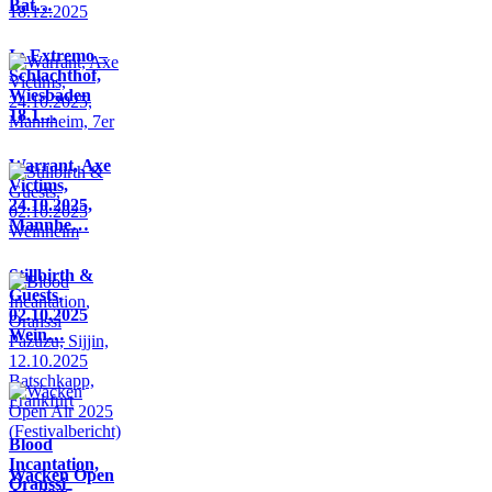
Bat…
In Extremo –
Schlachthof,
Wiesbaden
18.1…
Warrant, Axe
Victims,
24.10.2025,
Mannhe…
Stillbirth &
Guests,
02.10.2025
Wein…
Blood
Incantation,
Wacken Open
Oranssi