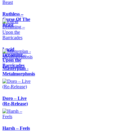
Ruthless –
Curse Of The
Beast
Lucid
Dreaming –
Upon the
Barricades
Masterplan -
Metalmorphosis
Doro – Live
(Re-Release)
Harsh – Feels