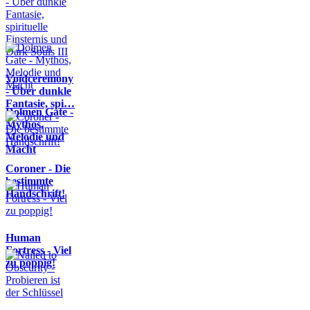
Voidceremony
- Über dunkle
Fantasie, spi…
Dolmen Gate -
Mythos,
Melodie und
Macht
Coroner - Die
bestimmte
Handschrift!
Human
Fortress - Viel
zu poppig!