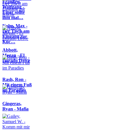
Franßen,
Wolfgang -
Einer sollte
ihm mal…
Kolm, Max -
Der Tisch am
Eingang zur
Küc…
Abbott,
Megan - El
Dorado Drive
Rash, Ron -
Mit einem Fuß
im Paradies
Gingeras,
Ryan - Mafia