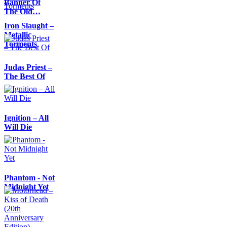
Banner Of
The Old…
Iron Slaught –
Metallic
Torments
Judas Priest –
The Best Of
Ignition – All
Will Die
Phantom - Not
Midnight Yet