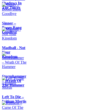
Shadows In
The Tower
Sinner –
Boom Bang
Goodbye
Madball - Not
Your
Kingdom
Stormhammer
– Wrath Of
The Hammer
Left To Die –
Initium Mortis